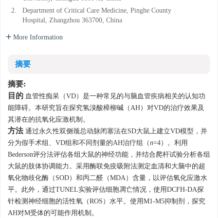
2.
Department of Critical Care Medicine, Pinghe County
Hospital, Zhangzhou 363700, China
More Information
摘要
摘要:
目的
血管性痴呆（VD）是一种常见的与脑血管疾病相关的认知功
能障碍。本研究旨在探究氢溴酸樟柳碱（AH）对VD的治疗效果及
其潜在的抗氧化应激机制。
方法
通过永久性双侧颈总动脉闭塞法在SD大鼠上建立VD模型，并
分为假手术组、VD组和不同剂量的AH治疗组（
n
=4）。利用
Bederson评分法评估各组大鼠的神经功能，并结合爬杆试验分析各组
大鼠的肢体协调能力。采用酶联免疫吸附法测定血清和大脑中的超
氧化物歧化酶（SOD）和丙二醛（MDA）含量，以评估氧化应激水
平。此外，通过TUNEL实验评估细胞凋亡情况，使用DCFH-DA探
针检测神经细胞的活性氧（ROS）水平。使用M1-M5抑制剂，探究
AH对M受体的可能作用机制。