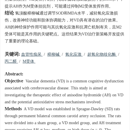
提示AH作为M受体拮抗剂，可能通过抑制M2受体发挥作用。
结论
氢溴酸樟柳碱通过调节SOD和MDA水平，减轻氧化应激损
伤，改善神经功能和肢体协调能力，对VD具有潜在的治疗效果。
AH的神经保护作用可能与其抗氧化应激和抗凋亡机制有关，且M2
受体可能是其作用的关键靶点。这些结果为VD治疗新策略开发提供
了重要的理论基础。
关键词:
血管性痴呆
/
樟柳碱
/
氧化应激
/
超氧化物歧化酶
/
丙二醛
/
M受体
Abstract:
Objective
Vascular dementia (VD) is a common cognitive dysfunction
associated with cerebrovascular disease. This study is aimed at
investigating the therapeutic effect of anisodine hydromide (AH) on VD
and the potential antioxidative stress mechanisms involved.
Methods
A VD model was established in Sprague-Dawley (SD) rats
through permanent bilateral common carotid artery occlusion. The rats
were divided into a sham group, a VD model group, and AH treatment