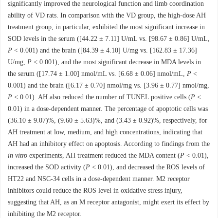
significantly improved the neurological function and limb coordination
ability of VD rats. In comparison with the VD group, the high-dose AH
treatment group, in particular, exhibited the most significant increase in
SOD levels in the serum ([44.22 ± 7.11] U/mL vs. [98.67 ± 0.86] U/mL,
P
< 0.001) and the brain ([84.39 ± 4.10] U/mg vs. [162.83 ± 17.36]
U/mg,
P
< 0.001), and the most significant decrease in MDA levels in
the serum ([17.74 ± 1.00] nmol/mL vs. [6.68 ± 0.06] nmol/mL,
P
<
0.001) and the brain ([6.17 ± 0.70] nmol/mg vs. [3.96 ± 0.77] nmol/mg,
P
< 0.01). AH also reduced the number of TUNEL positive cells (
P
<
0.01) in a dose-dependent manner. The percentage of apoptotic cells was
(36.10 ± 9.07)%, (9.60 ± 5.63)%, and (3.43 ± 0.92)%, respectively, for
AH treatment at low, medium, and high concentrations, indicating that
AH had an inhibitory effect on apoptosis. According to findings from the
in vitro
experiments, AH treatment reduced the MDA content (
P
< 0.01),
increased the SOD activity (
P
< 0.01), and decreased the ROS levels of
HT22 and NSC-34 cells in a dose-dependent manner. M2 receptor
inhibitors could reduce the ROS level in oxidative stress injury,
suggesting that AH, as an M receptor antagonist, might exert its effect by
inhibiting the M2 receptor.