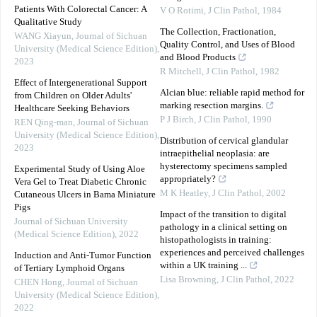
Patients With Colorectal Cancer: A
V O Rotimi
,
J Clin Pathol
,
1984
Qualitative Study
The Collection, Fractionation,
WANG Xiayun
,
Journal of Sichuan
Quality Control, and Uses of Blood
University (Medical Science Edition)
,
and Blood Products
2023
R Mitchell
,
J Clin Pathol
,
1982
Effect of Intergenerational Support
Alcian blue: reliable rapid method for
from Children on Older Adults'
marking resection margins.
Healthcare Seeking Behaviors
P J Birch
,
J Clin Pathol
,
1990
REN Qing-man
,
Journal of Sichuan
University (Medical Science Edition)
,
Distribution of cervical glandular
2023
intraepithelial neoplasia: are
hysterectomy specimens sampled
Experimental Study of Using Aloe
appropriately?
Vera Gel to Treat Diabetic Chronic
M K Heatley
,
J Clin Pathol
,
2002
Cutaneous Ulcers in Bama Miniature
Pigs
Impact of the transition to digital
Journal of Sichuan University
pathology in a clinical setting on
(Medical Science Edition)
,
2022
histopathologists in training:
experiences and perceived challenges
Induction and Anti-Tumor Function
within a UK training ...
of Tertiary Lymphoid Organs
Lisa Browning
,
J Clin Pathol
,
2022
CHEN Hong
,
Journal of Sichuan
University (Medical Science Edition)
,
2022