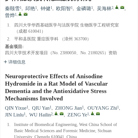
1
1
1
1
1
2
,
,
秦颐雪
,
邱艳
,
钟健
,
欧阳智
,
金磷璐
,
吴海林
,
1
,
,
曾烨
1.
四川大学华西基础医学与法医学院 生物医学工程研究室
（成都 610041）
2.
平和县医院 重症医学科 （漳州 363700）
基金项目:
四川大学技术开发项目（No. 23H0050、No. 21H0265）资助
详细信息
Neuroprotective Effects of Anisodine
Hydromide in a Rat Model of Vascular
Dementia and the Antioxidative Stress
Mechanisms Involved
1
1
1
1
QIN Yixue
,
QIU Yan
,
ZHONG Jian
,
OUYANG Zhi
,
1
2
,
,
1
,
,
JIN Linlu
,
WU Hailin
,
ZENG Ye
1.
Institute of Biomedical Engineering, West China School of
Basic Medical Sciences and Forensic Medicine, Sichuan
University, Chengdu 610041, China