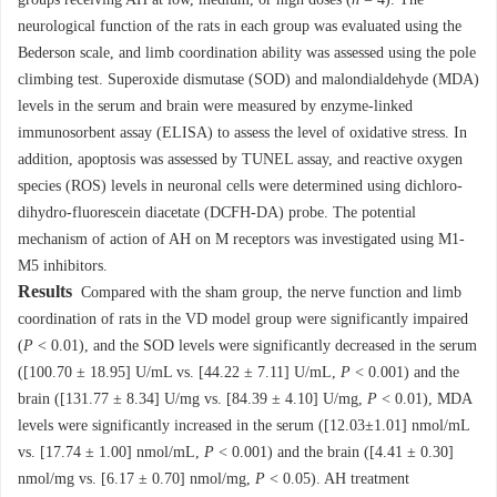
groups receiving AH at low, medium, or high doses (
n
= 4). The
neurological function of the rats in each group was evaluated using the
Bederson scale, and limb coordination ability was assessed using the pole
climbing test. Superoxide dismutase (SOD) and malondialdehyde (MDA)
levels in the serum and brain were measured by enzyme-linked
immunosorbent assay (ELISA) to assess the level of oxidative stress. In
addition, apoptosis was assessed by TUNEL assay, and reactive oxygen
species (ROS) levels in neuronal cells were determined using dichloro-
dihydro-fluorescein diacetate (DCFH-DA) probe. The potential
mechanism of action of AH on M receptors was investigated using M1-
M5 inhibitors.
Results
Compared with the sham group, the nerve function and limb
coordination of rats in the VD model group were significantly impaired
(
P
< 0.01), and the SOD levels were significantly decreased in the serum
([100.70 ± 18.95] U/mL vs. [44.22 ± 7.11] U/mL,
P
< 0.001) and the
brain ([131.77 ± 8.34] U/mg vs. [84.39 ± 4.10] U/mg,
P
< 0.01), MDA
levels were significantly increased in the serum ([12.03±1.01] nmol/mL
vs. [17.74 ± 1.00] nmol/mL,
P
< 0.001) and the brain ([4.41 ± 0.30]
nmol/mg vs. [6.17 ± 0.70] nmol/mg,
P
< 0.05). AH treatment