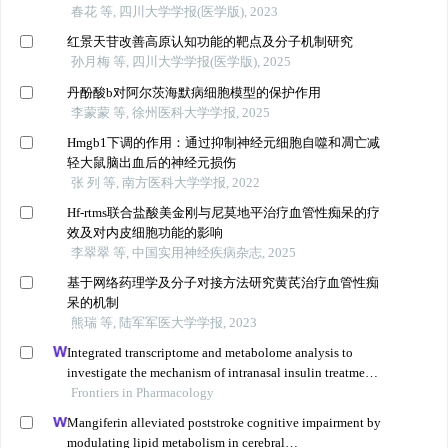
春花 等, 四川大学学报(医学版), 2023
红景天苷改善高原认知功能的靶点及分子机制研究
孙月梅 等, 四川大学学报(医学版), 2025
丹酚酸b对阿尔茨海默病细胞模型的保护作用
李蒙蒙 等, 徐州医科大学学报, 2025
Hmgb1下调的作用：通过抑制神经元细胞自噬和凋亡减
轻大鼠脑出血后的神经元损伤
张 列 等, 南方医科大学学报, 2022
Hf-rtms联合盐酸美金刚与尼莫地平治疗血管性痴呆的疗
效及对内皮细胞功能的影响
李翠翠 等, 中国实用神经疾病杂志, 2025
基于网络药理学及分子对接方法研究黄芪治疗血管性痴
呆的机制
熊瑞 等, 陆军军医大学学报, 2023
Integrated transcriptome and metabolome analysis to
investigate the mechanism of intranasal insulin treatment
in a rat model of vascular dementia
Frontiers in Pharmacology
Mangiferin alleviated poststroke cognitive impairment by
modulating lipid metabolism in cerebral