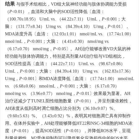
结果
与假手术组相比，VD组大鼠神经功能与肢体协调能力受损
（
P
<0.01），血清和大脑中的SOD活性降低〔血清：
（100.70±18.95） U/mL vs. （44.22±7.11） U/mL，
P
<0.001；大
脑：（131.77±8.34） U/mg vs. （84.39±4.10） U/mg，
P
<0.01〕，
MDA浓度升高〔血清：（12.03±1.01） nmol//mL vs. （17.74±1.00）
nmol//mL，
P
<0.001；大脑：（4.41±0.30） nmol/mg vs.
（6.17±0.70） nmol/mg，
P
<0.05〕。AH治疗能够改善VD大鼠的神
经功能与肢体协调能力，特别是高剂量AH治疗组与VD组相比，
SOD活性提高〔血清：（44.22±7.11） U/mL vs. （98.67±0.86）
U/mL，
P
<0.001；大脑：（84.39±4.10） U/mg vs. （162.83±17.36）
U/mg，
P
<0.001〕和MDA浓度降低〔血清：（17.74±1.00） nmol/mL
vs. （6.68±0.06） nmol/mL，
P
<0.001；大脑：（6.17±0.70）
nmol/mg vs. （3.96±0.77） nmol/mg，
P
<0.01〕效果最为显著。AH
治疗还减少了TUNEL阳性细胞数量（
P
<0.01），并呈剂量依赖性，
AH浓度从低到高时凋亡细胞占比分别为（36.10±9.07）%、
（9.60±5.63）%、（3.43±0.92）%，表明其对细胞凋亡具有抑制作
用。在体外实验中，AH处理能够降低HT22和NSC-34细胞的MDA浓
度（
P
<0.01），提高SOD活性（
P
<0.01），并降低ROS水平，呈现
剂量依赖性。M2受体抑制剂可以降低氧化应激损伤中的ROS水平，