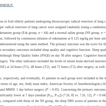
后抑郁状态
on in frail elderly patients undergoing thoracoscopic radical resection of lung c
copic radical resection of lung cancer were assigned randomly (using a randomiza
 esketamine group (Esk group,
n
= 44) and a normal saline group (NS group,
n
= 
on, followed by continuous infusion of esketamine at 0.125 mg/kg per hour unt
 administered using the same method. The primary outcome was the score for t
secondary outcomes included sleep quality and cognitive function. Sleep qual
Pittsburgh Sleep Quality Index (PSQI) on day 30 after surgery. Cognitive functi
gery. The other indicators included the levels of serum brain-derived neurot
E) at 24 hours (T1), 48 hours (T2), and 72 hours (T3) after surgery, as well a
espectively, and eventually, 41 patients in each group were included in the sta
n terms of age, sex, body mass index, American Society of Anesthesiologists (AS
, and MMSE 1 day before surgery (
P
> 0.05). Concerning the primary outcome,
nificantly lower at 7 days (median [P
, P
]) (7 [6, 8] vs. 7 [6, 12],
P
= 0.045
25
75
, compared with those of the NS group, the sleep NRS scores of patients in t