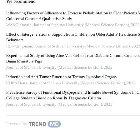
We recommend
Influencing Factors of Adherence to Exercise Prehabilitation in Older Patients 
Colorectal Cancer: A Qualitative Study
WANG Xiayun
,
Journal of Sichuan University (Medical Science Edition)
,
2023
Effect of Intergenerational Support from Children on Older Adults' Healthcare 
Behaviors
REN Qing-man
,
Journal of Sichuan University (Medical Science Edition)
,
202
Experimental Study of Using Aloe Vera Gel to Treat Diabetic Chronic Cutaneou
Bama Miniature Pigs
Journal of Sichuan University (Medical Science Edition)
,
2022
Induction and Anti-Tumor Function of Tertiary Lymphoid Organs
CHEN Hong
,
Journal of Sichuan University (Medical Science Edition)
,
2022
Prevalence Survey of Functional Dyspepsia and Irritable Bowel Syndrome in C
College Students Based on Rome Ⅳ Diagnostic Criteria
Journal of Sichuan University (Medical Science Edition)
,
2023
Powered by