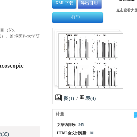
XML下载
导出引用
点击查看大
打印
目（No.
zd030）、蚌埠医科大学研
acoscopic
图(1)
/
表(4)
计量
文章访问数:
545
HTML全文浏览量:
101
献
(35)