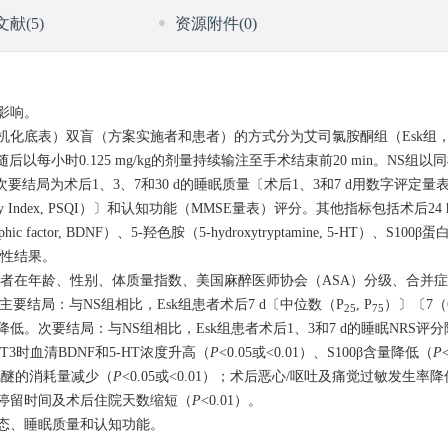
文献
(5)
资源附件
(0)
影响。
机化底表）双盲（方案实施者和患者）的方式分为艾司氯胺酮组（Esk组
，随后以每小时0.125 mg/kg的剂量持续输注至手术结束前20 min。NS
局为术后1、3、7和30 d的睡眠质量〔术后1、3和7 d用数字评定量表（numer
Quality Index, PSQI）〕和认知功能（MMSE量表）评分。其他指标包括术后24
hic factor, BDNF）、5-羟色胺（5-hydroxytryptamine, 5-HT）、S
安全性结果。
组患者在年龄、性别、体质量指数、美国麻醉医师协会（ASA）分级、合并
。主要结局：与NS组相比，Esk组患者术后7 d〔中位数（P
, P
）〕〔7（6, 
25
75
7评分降低。次要结局：与NS组相比，Esk组患者术后1、3和7 d的睡眠NRS评
T3时血清BDNF和5-HT浓度升高（
P
<0.05或<0.01）、S100β含量降低（
P
氟醚的消耗量减少（
P
<0.05或<0.01）；术后恶心/呕吐及痛觉过敏发生率
 PACU）停留时间及术后住院天数缩短（
P
<0.01）。
态、睡眠质量和认知功能。