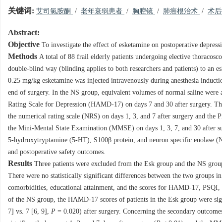
关键词:
艾司氯胺酮
/
老年衰弱患者
/
胸腔镜
/
肺癌根治术
/
术
Abstract:
Objective
To investigate the effect of esketamine on postoperative depressi
Methods
A total of 88 frail elderly patients undergoing elective thoracos
double-blind way (blinding applies to both researchers and patients) to an
0.25 mg/kg esketamine was injected intravenously during anesthesia inducti
end of surgery. In the NS group, equivalent volumes of normal saline were
Rating Scale for Depression (HAMD-17) on days 7 and 30 after surgery. The 
the numerical rating scale (NRS) on days 1, 3, and 7 after surgery and the 
the Mini-Mental State Examination (MMSE) on days 1, 3, 7, and 30 after sur
5-hydroxytryptamine (5-HT), S100β protein, and neuron specific enolase (NS
and postoperative safety outcomes.
Results
Three patients were excluded from the Esk group and the NS group, r
There were no statistically significant differences between the two groups i
comorbidities, educational attainment, and the scores for HAMD-17, PSQI
of the NS group, the HAMD-17 scores of patients in the Esk group were sig
7] vs. 7 [6, 9],
P
= 0.020) after surgery. Concerning the secondary outcomes