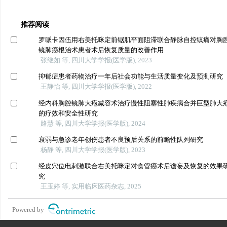
推荐阅读
罗哌卡因伍用右美托咪定前锯肌平面阻滞联合静脉自控镇痛对胸
镜肺癌根治术患者术后恢复质量的改善作用
张继如 等, 四川大学学报(医学版), 2023
抑郁症患者药物治疗一年后社会功能与生活质量变化及预测研究
王静怡 等, 四川大学学报(医学版), 2022
经内科胸腔镜肺大疱减容术治疗慢性阻塞性肺疾病合并巨型肺大
的疗效和安全性研究
路慧 等, 四川大学学报(医学版), 2024
衰弱与急诊老年创伤患者不良预后关系的前瞻性队列研究
杨静 等, 四川大学学报(医学版), 2023
经皮穴位电刺激联合右美托咪定对食管癌术后谵妄及恢复的效果
究
王玉婷 等, 实用临床医药杂志, 2025
Powered by