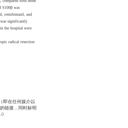
s, compared with those
of S100β was
l, remifentanil, and
was significantly
in the hospital were
opic radical resection
享（即在任何媒介以
的链接，同时标明
4.0