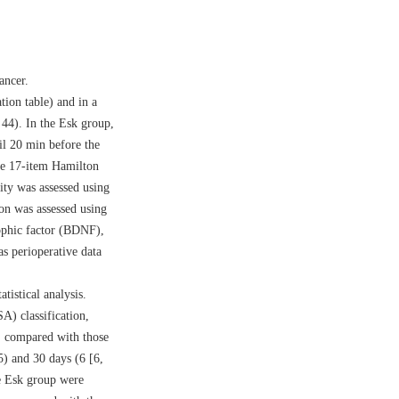
ancer.
tion table) and in a
44). In the Esk group,
il 20 min before the
he 17-item Hamilton
ity was assessed using
on was assessed using
rophic factor (BDNF),
s perioperative data
tistical analysis.
A) classification,
 compared with those
) and 30 days (6 [6,
he Esk group were