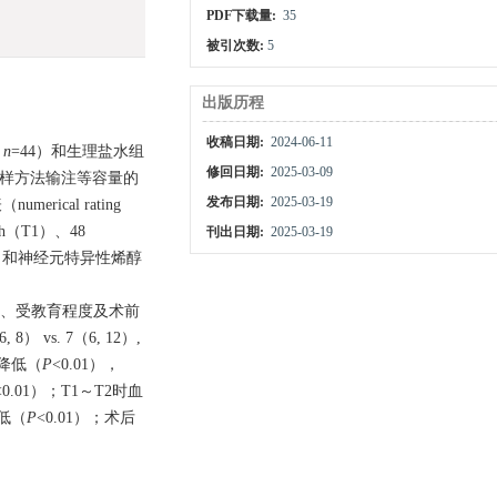
PDF下载量:
35
被引次数:
5
出版历程
收稿日期:
2024-06-11
，
n
=44）和生理盐水组
修回日期:
2025-03-09
组以同样方法输注等容量的
发布日期:
2025-03-19
ical rating
 h（T1）、48
刊出日期:
2025-03-19
100β蛋白和神经元特异性烯醇
症、受教育程度及术前
8） vs. 7（6, 12）,
分降低（
P
<0.01），
<0.01）；T1～T2时血
降低（
P
<0.01）；术后