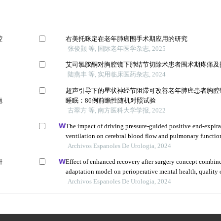
腔
右美托咪定在老年肺癌围手术期应用的研究
张俊颢 等, 国际老年医学杂志, 2025
艾司氯胺酮对胸腔镜下肺结节切除术患者围术期疼痛及
陆燕丰 等, 实用临床医药杂志, 2024
超声引导下的星状神经节阻滞可改善老年肺癌患者胸腔
疱
睡眠：86例前瞻性随机对照试验
古翠方 等, 南方医科大学学报, 2022
The impact of driving pressure-guided positive end-expira
ventilation on cerebral blood flow and pulmonary function
undergoing laparoscopic radical prostatectomy
Archivos Espanoles De Urologia, 2024
研
Effect of enhanced recovery after surgery concept combine
adaptation model on perioperative mental health, quality o
recovery conditions, and postoperative complications in p
Archivos Espanoles De Urologia, 2024
undergoing radical prostatectomy: a retrospective study