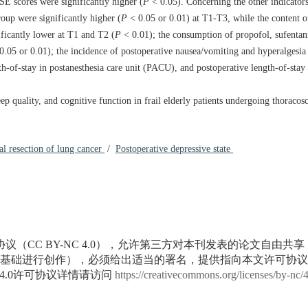
E scores were significantly higher (
P
< 0.05). Concerning the other indicator
up were significantly higher (
P
< 0.05 or 0.01) at T1-T3, while the content 
ficantly lower at T1 and T2 (
P
< 0.01); the consumption of propofol, sufentani
0.05 or 0.01); the incidence of postoperative nausea/vomiting and hyperalgesia 
th-of-stay in postanesthesia care unit (PACU), and postoperative length-of-stay 
p quality, and cognitive function in frail elderly patients undergoing thoracosc
al resection of lung cancer
/
Postoperative depressive state
议（CC BY-NC 4.0），允许第三方对本刊发表的论文自由共
基础进行创作），必须给出适当的署名，提供指向本文许可协议
4.0许可协议详情请访问
https://creativecommons.org/licenses/by-nc/