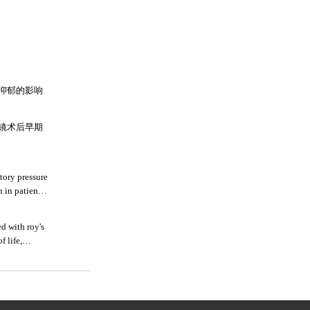
抑郁的影响
镜术后早期
tory pressure
 in patients
d with roy's
f life,
atients