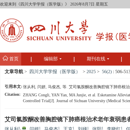
欢迎来到《四川大学学报（医学版）》
2026年8月7日 星期五
首页
编辑部
期刊在线
文章导航
>
四川大学学报（医学版）
>
2025
>
56(2)
: 506-513
引用本文:
张从利, 闫妍, 马俊杰, 等. 艾司氯胺酮改善胸腔镜下肺癌根治术老
Citation:
ZHANG Congli, YAN Yan, MA Junjie, et al. Esketamine Alleviat
Controlled Trial[J]. Journal of Sichuan University (Medical Sci
艾司氯胺酮改善胸腔镜下肺癌根治术老年衰弱患
1
,
1
1
1
1
1
1
张从利
,
闫妍
,
马俊杰
,
王克
,
刘娣
,
张阳
,
李晓红
,