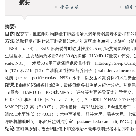
摘要
相关文章
施引
摘要:
目的
探究艾司氯胺酮对胸腔镜下肺癌根治术老年衰弱患者术后抑郁的
方法
选取择期行胸腔镜下肺癌根治术老年衰弱患者88例，以随机（随
（NS组，
n
=44）。Esk组麻醉诱导时静脉推注0.25 mg/kg艾司氯胺酮
生理盐水。主要结局为术后7 d和30 d的抑郁（HAMD-17量表）评分。次要结
scale, NRS），术后30 d用匹兹堡睡眠质量指数（Pittsburgh Sleep 
h（T2）和72 h（T3）血清脑源性神经营养因子（brain-derived neurotrop
化酶（neuron specific enolase, NSE）水平，以及围术期资料和术后
结果
Esk组和NS组各排除3例，最终每组各41例纳入统计分析。两
1 d量表（HAMD-17、PSQI和MMSE）评分等方面差异无统计学意义
P
=0.045〕和30 d〔6（6, 7） vs. 7（6, 9）,
P
=0.020〕的HAMD-1
MMSE评分升高（
P
<0.05）。其他指标：与NS组比较，Esk组患者T1～
清NSE水平降低（
P
<0.01）；术中丙泊酚、舒芬太尼、瑞芬太尼、七
呼吸机辅助时间、麻醉后监测治疗室（postanesthesia care unit,
结论
艾司氯胺酮可改善胸腔镜下肺癌根治术老年衰弱患者术后抑郁状