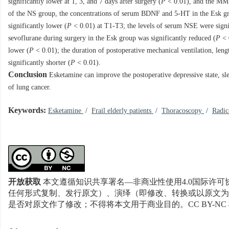
significantly lower at 1, 3, and 7 days after surgery (
P
< 0.01), and the MMS
of the NS group, the concentrations of serum BDNF and 5-HT in the Esk gro
significantly lower (
P
< 0.01) at T1-T3; the levels of serum NSE were signi
sevoflurane during surgery in the Esk group was significantly reduced (
P
< 
lower (
P
< 0.01); the duration of postoperative mechanical ventilation, leng
significantly shorter (
P
< 0.01).
Conclusion
Esketamine can improve the postoperative depressive state, slee
of lung cancer.
Keywords:
Esketamine
/
Frail elderly patients
/
Thoracoscopy
/
Radic
开放获取
本文遵循知识共享署名—非商业性使用4.0国际许可协
任何形式复制、发行原文）、演绎（即修改、转换或以原文为
是否对原文作了修改；不得将本文用于商业目的。CC BY-NC 