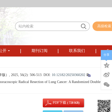
高级检索
公开
期刊订阅
联系我们
Eng
分享
, 56(2): 506-513.
DOI:
10.12182/20250360202
Thoracoscopic Radical Resection of Lung Cancer: A Randomized Double-Blind
PDF下载
( 728 KB)