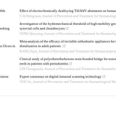
With
Effect of electrochemically dealloying Ti6Al4V abutments on human
CAI Dongxuan
,
Journal of Prevention and Treatment for Stomatolog
Investigation of the hydromechanical threshold of high-mobility gro
Seeking
synovial cells and chondrocytes
TONG Qiaoying
,
Journal of Prevention and Treatment for Stomatolo
3
Meta-analysis of the efficacy of invisible orthodontic appliances for
s Ulcers in
distalization in adult patients
KANG Fujia
,
Journal of Prevention and Treatment for Stomatologica
Clinical study of polyetheretherketone resin-bonded bridge for resto
teeth in patients with periodontitis
LIN Chenguanlu
,
Journal of Prevention and Treatment for Stomatolo
hinese
Expert consensus on digital intraoral scanning technology
YOU Jie
,
Journal of Prevention and Treatment for Stomatological Di