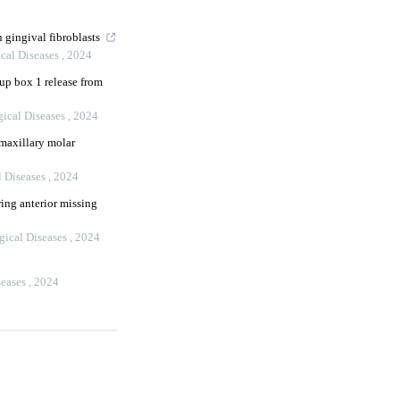
 gingival fibroblasts
ical Diseases
,
2024
up box 1 release from
gical Diseases
,
2024
 maxillary molar
l Diseases
,
2024
ring anterior missing
gical Diseases
,
2024
seases
,
2024