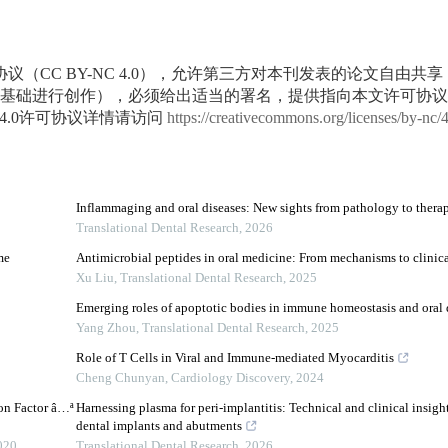
议（CC BY-NC 4.0），允许第三方对本刊发表的论文自由共
基础进行创作），必须给出适当的署名，提供指向本文许可协议
4.0许可协议详情请访问
https://creativecommons.org/licenses/by-nc/
Inflammaging and oral diseases: New sights from pathology to therap
Translational Dental Research
,
2026
me
Antimicrobial peptides in oral medicine: From mechanisms to clinica
Xu Liu
,
Translational Dental Research
,
2025
Emerging roles of apoptotic bodies in immune homeostasis and oral d
Yang Zhou
,
Translational Dental Research
,
2025
Role of T Cells in Viral and Immune-mediated Myocarditis
Cheng Chunyan
,
Cardiology Discovery
,
2024
on Factor â…ª
Harnessing plasma for peri-implantitis: Technical and clinical insight
dental implants and abutments
020
Translational Dental Research
,
2026