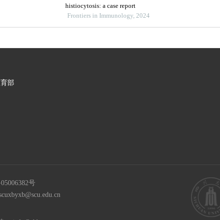
histiocytosis: a case report
Frontiers in Immunology, 2024
教育部
05006382号
scuxbyxb@scu.edu.cn