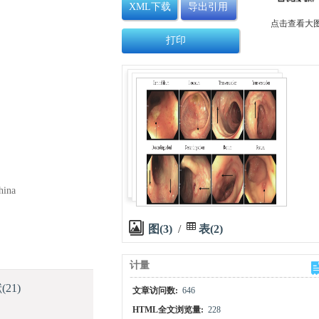
XML下载
导出引用
点击查看大
打印
hina
图(3)
/
表(2)
计量
献
(21)
文章访问数:
646
HTML全文浏览量:
228