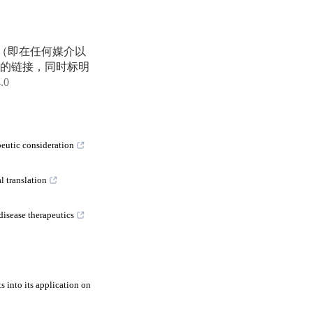
享（即在任何媒介以
的链接，同时标明
4.0
eutic consideration
l translation
isease therapeutics
s into its application on