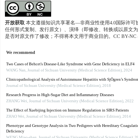
开放获取
本文遵循知识共享署名—非商业性使用4.0国际许可协
任何形式复制、发行原文）、演绎（即修改、转换或以原文为
是否对原文作了修改；不得将本文用于商业目的。CC BY-NC 
We recommend
Two Cases of Behcet's Disease-Like Syndrome with Gene Deficiency in ELF4
WANG Nan
,
Journal of Sichuan University (Medical Science Edition)
,
2024
Clinicopathological Analysis of Autoimmune Hepatitis with SjÖgren’s Syndro
Journal of Sichuan University (Medical Science Edition)
,
2018
Research Progress in High-Sugar Diet and Inflammatory Diseases
ZHANG Wei
,
Journal of Sichuan University (Medical Science Edition)
,
2022
The Effect of Xuebijing Injection on Immune Regulation in SIRS Patients
ZHAO Wei
,
Journal of Sichuan University (Medical Science Edition)
,
2014
Phenotype and Genotype Analysis in Two Pedigrees with Hereditary Coagulati
Deficiency
WENG Miao-shan
,
Journal of Sichuan University (Medical Science Edition)
,
2