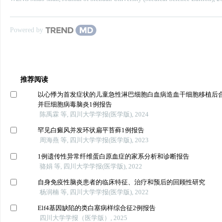
Powered by
推荐阅读
以心悸为首发症状的儿童急性淋巴细胞白血病造血干细胞移植后
并巨细胞病毒脑炎1例报告
陈禹霖 等, 四川大学学报(医学版), 2024
罕见白癜风并发环状扁平苔藓1例报告
周海燕 等, 四川大学学报(医学版), 2023
1例遗传性异常纤维蛋白原血症的家系分析和诊断报告
骆娟 等, 四川大学学报(医学版), 2022
自身免疫性脑炎患者的临床特征、治疗和预后的回顾性研究
杨润楠 等, 四川大学学报(医学版), 2022
Elf4基因缺陷的类白塞病样综合征2例报告
四川大学学报（医学版）, 2025