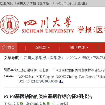
欢迎来到《四川大学学报（医学版）》
2026年8月6日 星期四
首页
编辑部
期刊在线
文章导航
>
四川大学学报（医学版）
>
2024
>
55(3)
: 756-761
引用本文:
王楠, 谢咏梅, 汪志凌.
ELF4
基因缺陷的类白塞病样综合征2例报告[J]
Citation:
WANG Nan, XIE Yongmei, WANG Zhiling. Two Cases of Behcet'
DOI:
10.12182/20240560606
ELF4
基因缺陷的类白塞病样综合征2例报告
1, 2, 3
,
1, 2
,
,
1, 2
王楠
,
谢咏梅
,
汪志凌