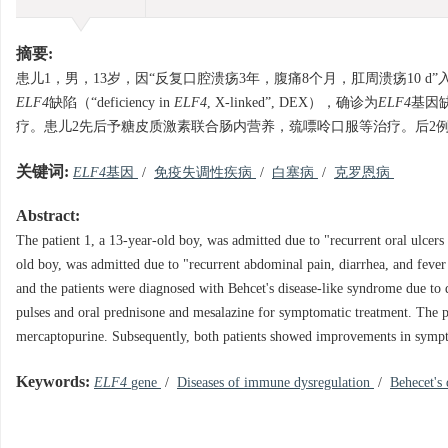
摘要:
患儿1，男，13岁，因“反复口腔溃疡3年，腹痛8个月，肛周溃疡10 
ELF4
缺陷（“deficiency in
ELF4
, X-linked”, DEX），确诊为
ELF4
基因
疗。患儿2先后予糖皮质激素联合肠内营养，巯嘌呤口服等治疗。后2
关键词:
ELF4
基因
/
免疫失调性疾病
/
白塞病
/
克罗恩病
Abstract:
The patient 1, a 13-year-old boy, was admitted due to "recurrent oral ulcers
old boy, was admitted due to "recurrent abdominal pain, diarrhea, and fever 
and the patients were diagnosed with Behcet's disease-like syndrome due to 
pulses and oral prednisone and mesalazine for symptomatic treatment. The pat
mercaptopurine. Subsequently, both patients showed improvements in symp
Keywords:
ELF4
gene
/
Diseases of immune dysregulation
/
Behecet's