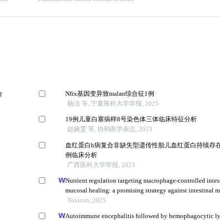
合
Nfix基因变异致malan综合征1例
杨洁 等, 宁夏医科大学学报, 2025
19例儿童白塞病样8号染色体三体临床特征分析
赵婉雯 等, 协和医学杂志, 2023
血红蛋白h病复合非缺失型遗传性胎儿血红蛋白持续存在
例临床分析
广西医科大学学报, 2023
Nutrient regulation targeting macrophage-controlled intes
mucosal healing: a promising strategy against intestinal m
induced by deoxynivalenol
Toxicon, 2025
Autoimmune encephalitis followed by hemophagocytic 