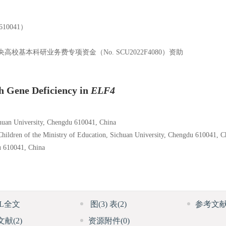
0041）
央高校基本科研业务费专项资金（No. SCU2022F4080）资助
h Gene Deficiency in
ELF4
chuan University, Chengdu 610041, China
hildren of the Ministry of Education, Sichuan University, Chengdu 610041, C
u 610041, China
ML全文
图
(3)
表
(2)
参考文
文献
(2)
资源附件
(0)