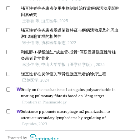
强直性脊柱炎患者使用生物制剂 治疗后疾病活动度影响
因素研究
王赛赛 等, 浙江医学, 2025
强直性脊柱炎患者肠道菌群特征与疾病活动度及外周血
淋巴细胞亚群的相关性
宋子怡 等, 协和医学杂志, 2022
鞘氨醇-1-磷酸通过“成血管-成骨”偶联促进强直性脊柱
炎患者异常骨化
米汝佳 等, 中山大学学报（医学科学版）, 2025
强直性脊柱炎伴髋关节骨性强直患者的诊疗过程
巴楚医学, 2024
Study on the mechanism of astragalus polysaccharide in
treating pulmonary fibrosis based on "drug-target-
pathway" network
Frontiers in Pharmacology
Substance p promote macrophage m2 polarization to
attenuate secondary lymphedema by regulating nf-
kb/nlrp3 signaling pathway
Peptides, 2023
Powered by