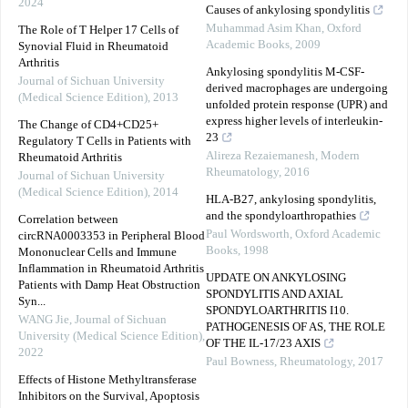
2024
Causes of ankylosing spondylitis
Muhammad Asim Khan
,
Oxford
The Role of T Helper 17 Cells of
Academic Books
,
2009
Synovial Fluid in Rheumatoid
Arthritis
Ankylosing spondylitis M-CSF-
Journal of Sichuan University
derived macrophages are undergoing
(Medical Science Edition)
,
2013
unfolded protein response (UPR) and
express higher levels of interleukin-
The Change of CD4+CD25+
23
Regulatory T Cells in Patients with
Alireza Rezaiemanesh
,
Modern
Rheumatoid Arthritis
Rheumatology
,
2016
Journal of Sichuan University
(Medical Science Edition)
,
2014
HLA-B27, ankylosing spondylitis,
and the spondyloarthropathies
Correlation between
Paul Wordsworth
,
Oxford Academic
circRNA0003353 in Peripheral Blood
Books
,
1998
Mononuclear Cells and Immune
Inflammation in Rheumatoid Arthritis
UPDATE ON ANKYLOSING
Patients with Damp Heat Obstruction
SPONDYLITIS AND AXIAL
Syn...
SPONDYLOARTHRITIS I10.
WANG Jie
,
Journal of Sichuan
PATHOGENESIS OF AS, THE ROLE
University (Medical Science Edition)
,
OF THE IL-17/23 AXIS
2022
Paul Bowness
,
Rheumatology
,
2017
Effects of Histone Methyltransferase
Inhibitors on the Survival, Apoptosis