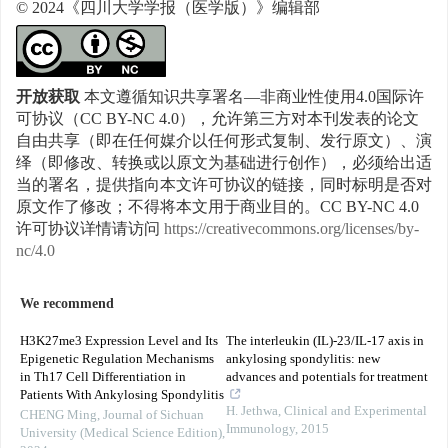
© 2024《四川大学学报（医学版）》编辑部
开放获取
本文遵循知识共享署名—非商业性使用4.0国际许
可协议（CC BY-NC 4.0），允许第三方对本刊发表的论文
自由共享（即在任何媒介以任何形式复制、发行原文）、演
绎（即修改、转换或以原文为基础进行创作），必须给出适
当的署名，提供指向本文许可协议的链接，同时标明是否对
原文作了修改；不得将本文用于商业目的。CC BY-NC 4.0
许可协议详情请访问
https://creativecommons.org/licenses/by-
nc/4.0
We recommend
H3K27me3 Expression Level and Its
The interleukin (IL)-23/IL-17 axis in
Epigenetic Regulation Mechanisms
ankylosing spondylitis: new
in Th17 Cell Differentiation in
advances and potentials for treatment
Patients With Ankylosing Spondylitis
H. Jethwa
,
Clinical and Experimental
CHENG Ming
,
Journal of Sichuan
Immunology
,
2015
University (Medical Science Edition)
,