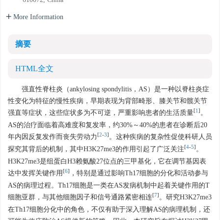
610072, China
More Information
摘要
HTML全文
强直性脊柱炎（ankylosing spondylitis，AS）是一种以脊柱炎症
性变化为特征的慢性疾病，早期表现为背部畸形、膝关节和髋关节
[
1
]
强直等症状，这些症状多为不可逆，严重影响患者的生活质量
。
AS的治疗面临着高难度和复发率，约30%～40%的患者在诊断后20
[
2
-
3
]
年内因反复发作而丧失劳动力
。这种疾病的复杂性促使科研人员
[
4
-
5
]
探究其背后的机制，其中H3K27me3的作用引起了广泛关注
。
H3K27me3是组蛋白H3赖氨酸27位点的三甲基化，它在调节基因表
[
6
]
达中发挥关键作用
，特别是通过影响Th17细胞的分化和活动参与
AS的病理过程。Th17细胞是一类在AS发病机制中起着关键作用的T
[
7
]
细胞亚群，与其他细胞因子和信号通路紧密相连
。研究H3K27me3
在Th17细胞分化中的角色，不仅有助于深入理解AS的病理机制，还