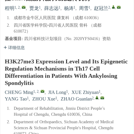
1, 2
,
1
1
1
1
2
,
,
程明
,
贾龙
,
薛志远
,
杨涛
,
周雪
,
赵冠兰
1.
成都市金牛区人民医院 康复科 （成都 610036）
2.
四川省医学科学院•四川省人民医院 骨科 （成都
610072）
基金项目:
四川省科技计划项目（No. 2020YFS0416）资助
详细信息
H3K27me3 Expression Level and Its Epigenetic
Regulation Mechanisms in Th17 Cell
Differentiation in Patients With Ankylosing
Spondylitis
1, 2
,
1
1
CHENG Ming
,
JIA Long
,
XUE Zhiyuan
,
1
1
2
,
,
YANG Tao
,
ZHOU Xue
,
ZHAO Guanlan
1.
Department of Rehabilitation, Jinniu District People’s
Hospital of Chengdu, Chengdu 610036, China
2.
Department of Orthopaedics, Sichuan Academy of Medical
Sciences & Sichuan Provincial People's Hospital, Chengdu