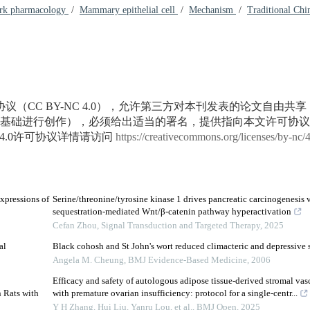
rk pharmacology
/
Mammary epithelial cell
/
Mechanism
/
Traditional Ch
议（CC BY-NC 4.0），允许第三方对本刊发表的论文自由共
基础进行创作），必须给出适当的署名，提供指向本文许可协议
4.0许可协议详情请访问
https://creativecommons.org/licenses/by-nc/
xpressions of
Serine/threonine/tyrosine kinase 1 drives pancreatic carcinogenesis
sequestration-mediated Wnt/β-catenin pathway hyperactivation
Cefan Zhou
,
Signal Transduction and Targeted Therapy
,
2025
al
Black cohosh and St John's wort reduced climacteric and depressiv
Angela M. Cheung
,
BMJ Evidence-Based Medicine
,
2006
Efficacy and safety of autologous adipose tissue-derived stromal vasc
 Rats with
with premature ovarian insufficiency: protocol for a single-centr...
Y H Zhang, Hui Liu, Yanru Lou, et al.
,
BMJ Open
,
2025