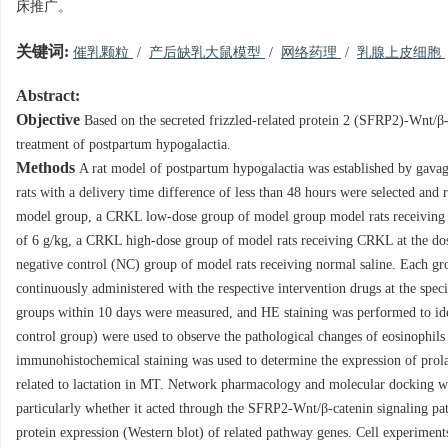
床推广。
关键词:
催乳颗粒
/
产后缺乳大鼠模型
/
网络药理
/
乳腺上皮细胞
Abstract:
Objective
Based on the secreted frizzled-related protein 2 (SFRP2)-Wnt/β
treatment of postpartum hypogalactia.
Methods
A rat model of postpartum hypogalactia was established by gavag
rats with a delivery time difference of less than 48 hours were selected an
model group, a CRKL low-dose group of model group model rats receiving
of 6 g/kg, a CRKL high-dose group of model rats receiving CRKL at the dose
negative control (NC) group of model rats receiving normal saline. Each gr
continuously administered with the respective intervention drugs at the speci
groups within 10 days were measured, and HE staining was performed to ide
control group) were used to observe the pathological changes of eosinophils
immunohistochemical staining was used to determine the expression of pr
related to lactation in MT. Network pharmacology and molecular docking w
particularly whether it acted through the SFRP2-Wnt/β-catenin signaling
protein expression (Western blot) of related pathway genes. Cell experim