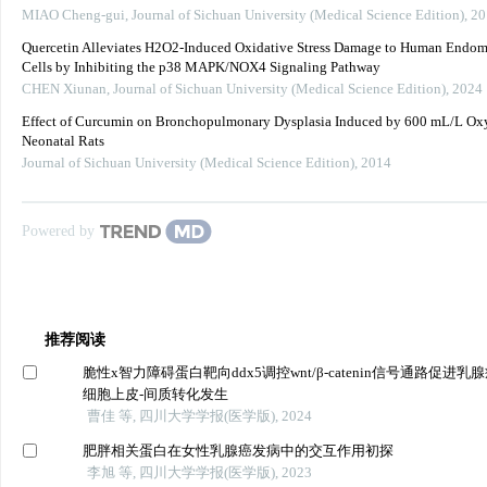
MIAO Cheng-gui
,
Journal of Sichuan University (Medical Science Edition)
,
20
Quercetin Alleviates H2O2-Induced Oxidative Stress Damage to Human Endome
Cells by Inhibiting the p38 MAPK/NOX4 Signaling Pathway
CHEN Xiunan
,
Journal of Sichuan University (Medical Science Edition)
,
2024
Effect of Curcumin on Bronchopulmonary Dysplasia Induced by 600 mL/L Ox
Neonatal Rats
Journal of Sichuan University (Medical Science Edition)
,
2014
Powered by
推荐阅读
脆性x智力障碍蛋白靶向ddx5调控wnt/β-catenin信号通路促进乳
细胞上皮-间质转化发生
曹佳 等, 四川大学学报(医学版), 2024
肥胖相关蛋白在女性乳腺癌发病中的交互作用初探
李旭 等, 四川大学学报(医学版), 2023