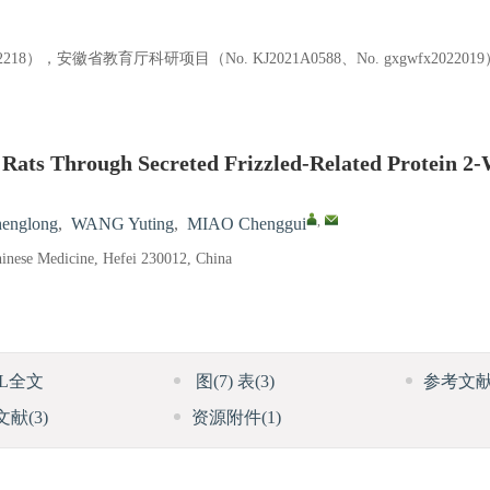
802218），安徽省教育厅科研项目（No. KJ2021A0588、No. gxgwfx202
Rats Through Secreted Frizzled-Related Protein 2-
,
englong
,
WANG Yuting
,
MIAO Chenggui
hinese Medicine, Hefei 230012, China
ML全文
图
(7)
表
(3)
参考文
文献
(3)
资源附件
(1)