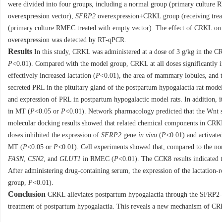
were divided into four groups, including a normal group (primary culture
overexpression vector),
SFRP2
overexpression+CRKL group (receiving tre
(primary culture RMEC treated with empty vector). The effect of CRKL on t
overexpression was detected by RT-qPCR.
Results
In this study, CRKL was administered at a dose of 3 g/kg in the 
P
<0.01). Compared with the model group, CRKL at all doses significantly inc
effectively increased lactation (
P
<0.01), the area of mammary lobules, and th
secreted PRL in the pituitary gland of the postpartum hypogalactia rat mode
and expression of PRL in postpartum hypogalactic model rats. In addition, it 
in MT (
P
<0.05 or
P
<0.01). Network pharmacology predicted that the Wnt 
molecular docking results showed that related chemical components in C
doses inhibited the expression of
SFRP2
gene
in vivo
(
P
<0.01) and activat
MT (
P
<0.05 or
P
<0.01). Cell experiments showed that, compared to the n
FASN
,
CSN2
, and
GLUT1
in RMEC (
P
<0.01). The CCK8 results indicated t
After administering drug-containing serum, the expression of the lactation-
group,
P
<0.01).
Conclusion
CRKL alleviates postpartum hypogalactia through the SFRP2-W
treatment of postpartum hypogalactia. This reveals a new mechanism of CRKL