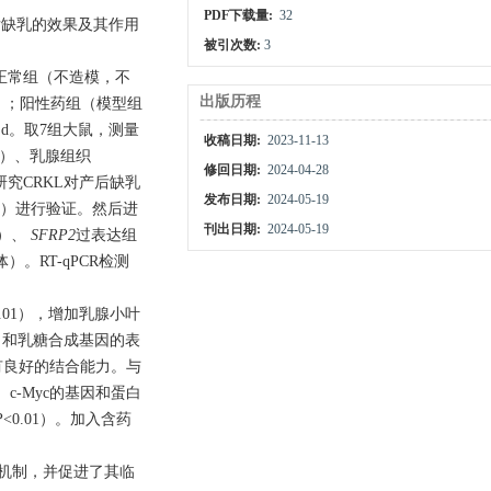
PDF下载量:
32
KL）治疗产后缺乳的效果及其作用
被引次数:
3
：正常组（不造模，不
出版历程
RKL）；阳性药组（模型组
 d。取7组大鼠，测量
收稿日期:
2023-11-13
A）、乳腺组织
修回日期:
2024-04-28
接研究CRKL对产后缺乳
发布日期:
2024-05-19
lot）进行验证。然后进
刊出日期:
2024-05-19
理）、
SFRP2
过表达组
。RT-qPCR检测
0.01），增加乳腺小叶
白和乳糖合成基因的表
具有良好的结合能力。与
1、c-Myc的基因和蛋白
P
<0.01）。加入含药
的新机制，并促进了其临