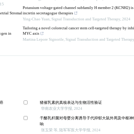
15
Potassium voltage-gated channel subfamily H member 2 (KCNH2) is a
trial Stromal
incretin secretagogue therapies
Ying-Chao Yuan
,
Signal Transduction and Targeted Therapy
,
2024
Tailoring a novel colorectal cancer stem cell-targeted therapy by in
ygen in
MYC axis
Martina Lepore Signorile
,
Signal Transduction and Targeted Therap
腺癌
猪催乳素的真核表达与生物活性验证
华南农业大学学报, 2024
干酪乳杆菌对母婴分离诱导子代抑郁大鼠外周及中枢神
响
张玉荣 等, 陆军军医大学学报, 2024