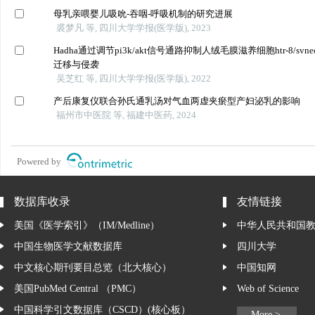
母乳亲喂婴儿吸吮-吞咽-呼吸机制的研究进展
裘梦凡 等, 四川大学学报(医学版), 2023
Hadha通过调节pi3k/akt信号通路抑制人绒毛膜滋养细胞htr-8/svne
迁移与侵袭
吴芝红 等, 四川大学学报(医学版), 2022
产后康复仪联合孙氏通乳汤对气血两虚夹瘀型产妇泌乳的影响
福州市中医院 等, 福建中医药, 2024
Powered by
数据库收录
友情链接
美国《医学索引》（IM/Medline）
中华人民共和国
中国生物医学文献数据库
四川大学
中文核心期刊要目总览（北大核心）
中国知网
美国PubMed Central （PMC）
Web of Science
中国科学引文数据库（CSCD）(核心板）