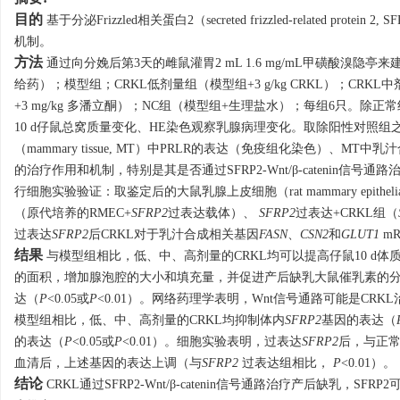
目的
基于分泌Frizzled相关蛋白2（secreted frizzled-related pro
机制。
方法
通过向分娩后第3天的雌鼠灌胃2 mL 1.6 mg/mL甲磺酸溴
给药）；模型组；CRKL低剂量组（模型组+3 g/kg CRKL）；CRKL中剂
+3 mg/kg 多潘立酮）；NC组（模型组+生理盐水）；每组6只。除
10 d仔鼠总窝质量变化、HE染色观察乳腺病理变化。取除阳性对照组之
（mammary tissue, MT）中PRLR的表达（免疫组化染色）、M
的治疗作用和机制，特别是其是否通过SFRP2-Wnt/β-catenin信号通
行细胞实验验证：取鉴定后的大鼠乳腺上皮细胞（rat mammary epithe
（原代培养的RMEC+
SFRP2
过表达载体）、
SFRP2
过表达+CRKL组（
过表达
SFRP2
后CRKL对于乳汁合成相关基因
FASN
、
CSN2
和
GLUT1
m
结果
与模型组相比，低、中、高剂量的CRKL均可以提高仔鼠10 d体
的面积，增加腺泡腔的大小和填充量，并促进产后缺乳大鼠催乳素的
达（
P
<0.05或
P
<0.01）。网络药理学表明，Wnt信号通路可能是CRK
模型组相比，低、中、高剂量的CRKL均抑制体内
SFRP2
基因的表达（
的表达（
P
<0.05或
P
<0.01）。细胞实验表明，过表达
SFRP2
后，与正
血清后，上述基因的表达上调（与
SFRP2
过表达组相比，
P
<0.01）。
结论
CRKL通过SFRP2-Wnt/β-catenin信号通路治疗产后缺