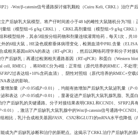
tein 2, SFRP2）-Wnt/β-catenin信号通路探讨催乳颗粒（Cuiru Keli, CR
隐亭来建立产后缺乳大鼠模型。将产仔时间差小于48 h的雌性大鼠随机分为7组
量组（模型组+6 g/kg CRKL）、CRKL高剂量组（模型组+9 g/kg C
正常组和模型组外，其余5组按分组药物和剂量连续灌胃给药，每天1次，共10
外的6组大鼠，HE染色观察垂体病理变化，检测血清中PRL含量（ELIS
T中乳汁合成相关基因mRNA的表达（RT-qPCR），然后以网络药理学和分子对
路治疗产后缺乳；再通过检测相关通路基因（RT-qPCR）和蛋白（Western b
lial cell, RMEC），将RMEC分为4组：正常组（原代培养的RMEC，不处
SFRP2
过表达组+10%含药血清）、阴性对照组（原代培养的RMEC+空载体）
RNA表达的影响。
质量增加量（
P
<0.05或
P
<0.01），均能有效增加产后缺乳大鼠泌乳量（
P
<
分泌和表达（
P
<0.05或
P
<0.01），显著促进产后缺乳大鼠乳腺乳脂、乳蛋
L治疗产后缺乳的关键通路。分子对接结果表明CRKL和CCND1、SFRP2
P
<0.01），激活了产后缺乳大鼠乳腺中的Wnt/β-catenin信号通路中CCND
常组相比，乳汁合成相关基因
FASN
、
CSN2
和
GLUT1
的mRNA水平也降低（
乳，SFRP2可能成为产后缺乳诊断和治疗的新靶点。这揭示了CRKL治疗产后缺乳