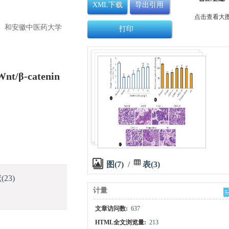
XML下载
导出引用
点击查看大
2019）和安徽中医药大学
打印
Wnt/β-catenin
图(7)
/
表(3)
献
(23)
计量
文章访问数:
637
HTML全文浏览量:
213