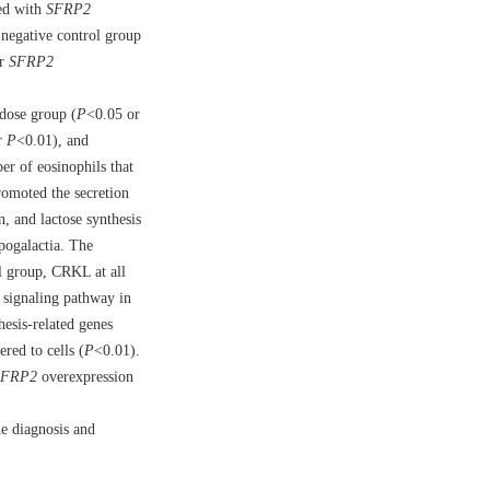
ed with
SFRP2
negative control group
er
SFRP2
dose group (
P
<0.05 or
r
P
<0.01), and
er of eosinophils that
omoted the secretion
n, and lactose synthesis
pogalactia. The
 group, CRKL at all
signaling pathway in
esis-related genes
red to cells (
P
<0.01).
SFRP2
overexpression
e diagnosis and