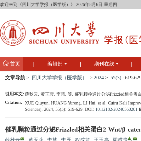
欢迎来到《四川大学学报（医学版）》
2026年8月6日 星期四
首页
编辑部
期刊在线
文章导航
>
四川大学学报（医学版）
>
2024
>
55(3)
: 619-629
引用本文:
薛秋云, 黄玉蓉, 李慧, 等. 催乳颗粒通过分泌Frizzled相关蛋白2-W
Citation:
XUE Qiuyun, HUANG Yurong, LI Hui, et al. Cuiru Keli Improves 
Sciences), 2024, 55(3): 619-629.
DOI:
10.12182/20240560201
催乳颗粒通过分泌Frizzled相关蛋白2-Wnt/β-c
,
薛秋云
,
黄玉蓉
,
李慧
,
李辰
,
程成龙
,
王玉亭
,
缪成贵