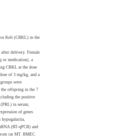
uiru Keli (CRKL) in the
after delivery. Female
g or medication), a
ing CRKL at the dose
dose of 3 mg/kg, and a
5 groups were
 the offspring in the 7
cluding the positive
n (PRL) in serum,
xpression of genes
 hypogalactia,
ng mRNA (RT-qPCR) and
C) from rat MT. RMEC