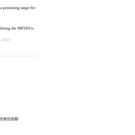
 promising target for
hibiting the SMYD3/c-
y
,
2025
经炎症的影