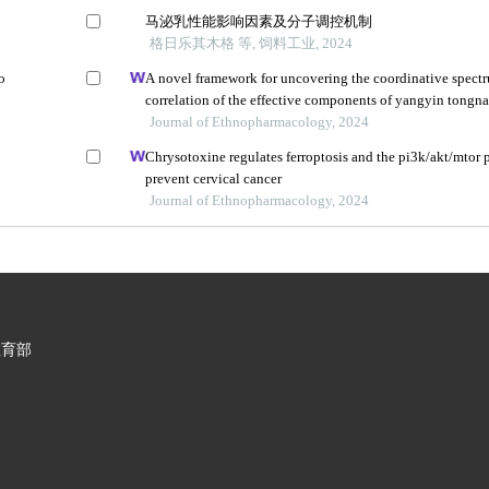
马泌乳性能影响因素及分子调控机制
格日乐其木格 等, 饲料工业, 2024
o
A novel framework for uncovering the coordinative spectr
correlation of the effective components of yangyin tongn
on cerebral ischemia-reperfusion injury in rats
Journal of Ethnopharmacology, 2024
Chrysotoxine regulates ferroptosis and the pi3k/akt/mtor 
prevent cervical cancer
Journal of Ethnopharmacology, 2024
教育部