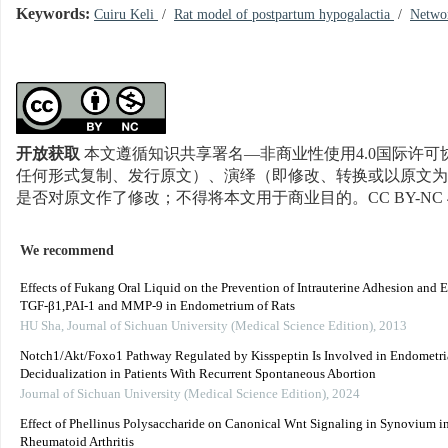
Keywords:
Cuiru Keli
/
Rat model of postpartum hypogalactia
/
Netwo
开放获取
本文遵循知识共享署名—非商业性使用4.0国际许可协
任何形式复制、发行原文）、演绎（即修改、转换或以原文为
是否对原文作了修改；不得将本文用于商业目的。CC BY-NC 
We recommend
Effects of Fukang Oral Liquid on the Prevention of Intrauterine Adhesion and E
TGF-β1,PAI-1 and MMP-9 in Endometrium of Rats
HU Sha
,
Journal of Sichuan University (Medical Science Edition)
,
2013
Notch1/Akt/Foxo1 Pathway Regulated by Kisspeptin Is Involved in Endometri
Decidualization in Patients With Recurrent Spontaneous Abortion
Journal of Sichuan University (Medical Science Edition)
,
2024
Effect of Phellinus Polysaccharide on Canonical Wnt Signaling in Synovium in
Rheumatoid Arthritis