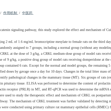
/
作用机制
/
中医药
-catenin signaling pathway, this study explored the effect and mechanism of C
ing 2 mL of 1.6 mg/mL bromocriptine mesylate to female rats on the third day 
d randomly assigned to 7 groups, including a normal group (without any modelin
 CRKL at the dose of 3 g/kg, a CRKL medium-dose group of model rats receiv
 of 9 g/kg, a positive drug group of model rats receiving domperidone at the 
oup contained 6 rats. Except for the normal and model groups, the remaining 
fied doses by gavage once a day for 10 days. Changes in the total litter mass of
ntify pathological changes in the mammary tissue (MT). Six groups of rats (ex
 in pituitary tissue. ELISA was performed to determine the content of prolacti
olactin receptor (PRLR) in MT, and RT-qPCR was used to determine the mRNA e
ere used to study the therapeutic effect and mechanism of CRKL on postpartum
 pathway. The mechanism of CRKL treatment was further validated by detecti
ents were conducted using primary culture rat mammary epithelial cells (RME