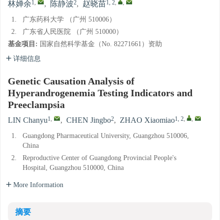
1
,
2
1, 2
,
,
林婵余
,
陈静波
,
赵晓苗
1.
广东药科大学 （广州 510006）
2.
广东省人民医院 （广州 510000）
基金项目:
国家自然科学基金（No. 82271661）资助
详细信息
Genetic Causation Analysis of
Hyperandrogenemia Testing Indicators and
Preeclampsia
1
,
2
1, 2
,
,
LIN Chanyu
,
CHEN Jingbo
,
ZHAO Xiaomiao
1.
Guangdong Pharmaceutical University, Guangzhou 510006,
China
2.
Reproductive Center of Guangdong Provincial People's
Hospital, Guangzhou 510000, China
More Information
摘要