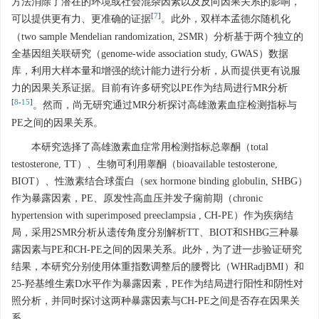
方法消除了潜在的环境或社会混杂因素以及反向因果关系的影响，
[
7
]
可以提供更有力、更准确的证据
。此外，双样本孟德尔随机化
（two sample Mendelian randomization, 2SMR）分析基于两个独立的
全基因组关联研究（genome-wide association study, GWAS）数据
库，利用大样本量和增强的统计能力进行分析，从而提供更有说服
力的因果关系证据。目前有许多研究以PE作为结局进行MR分析
[
8
-
15
]
。然而，尚无研究通过MR分析探讨高雄激素血症检测指标与
PE之间的因果关系。
本研究选择了高雄激素血症常用检测指标总睾酮（total
testosterone, TT）、生物可利用睾酮（bioavailable testosterone,
BIOT）、性激素结合球蛋白（sex hormone binding globulin, SHBG）
作为暴露因素，PE、原发性高血压并发子痫前期（chronic
hypertension with superimposed preeclampsia , CH-PE）作为疾病结
局，采用2SMR分析从遗传角度分别解析TT、BIOT和SHBG三种暴
露因素与PE和CH-PE之间的因果关系。此外，为了进一步验证研究
结果，本研究分别使用体重指数调整后的腰臀比（WHRadjBMI）和
25-羟基维生素D水平作为暴露因素，PE作为结局进行阳性和阴性对
照分析，并同时探讨这两种暴露因素与CH-PE之间是否存在因果关
系。