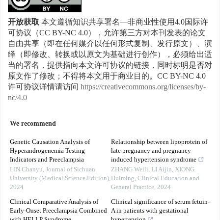
开放获取
本文遵循知识共享署名—非商业性使用4.0国际许
可协议（CC BY-NC 4.0），允许第三方对本刊发表的论文
自由共享（即在任何媒介以任何形式复制、发行原文）、演
绎（即修改、转换或以原文为基础进行创作），必须给出适
当的署名，提供指向本文许可协议的链接，同时标明是否对
原文作了修改；不得将本文用于商业目的。CC BY-NC 4.0
许可协议详情请访问
https://creativecommons.org/licenses/by-
nc/4.0
We recommend
Genetic Causation Analysis of
Relationship between lipoprotein of
Hyperandrogenemia Testing
late pregnancy and pregnancy
Indicators and Preeclampsia
induced hypertension syndrome
LIN Chanyu
,
Journal of Sichuan
ZHANG Weili, LI Aijin, XIONG
University (Medical Science Edition)
,
Huiming
,
Clinical Education and
2024
General Practice
,
2024
Clinical Comparative Analysis of
Clinical significance of serum fetuin-
Early-Onset Preeclampsia Combined
A in patients with gestational
with HELLP Syndrome
hypertension