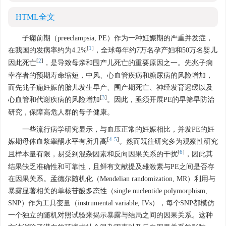
HTML全文
子痫前期（preeclampsia, PE）作为一种妊娠期的严重并发症，
[
1
]
在我国的发病率约为4.2%
，全球每年约7万名孕产妇和50万名婴儿
[
2
]
因此死亡
，是导致母亲和围产儿死亡的重要原因之一。先兆子痫
幸存者的预期寿命缩短，中风、心血管疾病和糖尿病的风险增加，
而先兆子痫妊娠的胎儿发生早产、围产期死亡、神经发育迟缓以及
[
3
]
心血管和代谢疾病的风险增加
。因此，亟须开展PE的早筛早防治
研究，保障高危人群的母子健康。
一些流行病学研究显示，与血压正常的妊娠相比，并发PE的妊
[
4
-
5
]
娠期母体血浆睾酮水平有所升高
。然而既往研究多为观察性研究
[
6
]
且样本量有限，易受到混杂因素和反向因果关系的干扰
，因此其
结果缺乏准确性和可靠性，且鲜有文献提及雄激素与PE之间是否存
在因果关系。孟德尔随机化（Mendelian randomization, MR）利用与
暴露显著相关的单核苷酸多态性（single nucleotide polymorphism,
SNP）作为工具变量（instrumental variable, IVs），每个SNP都模仿
一个独立的随机对照试验来揭示暴露与结局之间的因果关系。这种