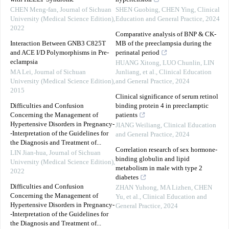
CHEN Meng-fan
,
Journal of Sichuan
SHEN Guobing, CHEN Ying
,
Clinical
University (Medical Science Edition)
,
Education and General Practice
,
2024
2022
Comparative analysis of BNP & CK-
Interaction Between GNB3 C825T
MB of the preeclampsia during the
and ACE I/D Polymorphisms in Pre-
perinatal period
eclampsia
HUANG Xitong, LUO Chunlin, LIN
MA Lei
,
Journal of Sichuan
Junliang, et al.
,
Clinical Education
University (Medical Science Edition)
,
and General Practice
,
2024
2015
Clinical significance of serum retinol
Difficulties and Confusion
binding protein 4 in preeclamptic
Concerning the Management of
patients
Hypertensive Disorders in Pregnancy-
JIANG Weiliang
,
Clinical Education
-Interpretation of the Guidelines for
and General Practice
,
2024
the Diagnosis and Treatment of...
Correlation research of sex hormone-
LIN Jian-hua
,
Journal of Sichuan
binding globulin and lipid
University (Medical Science Edition)
,
metabolism in male with type 2
2022
diabetes
Difficulties and Confusion
ZHAN Yuhong, MA Lizhen, CHEN
Concerning the Management of
Yu, et al.
,
Clinical Education and
Hypertensive Disorders in Pregnancy-
General Practice
,
2024
-Interpretation of the Guidelines for
the Diagnosis and Treatment of...