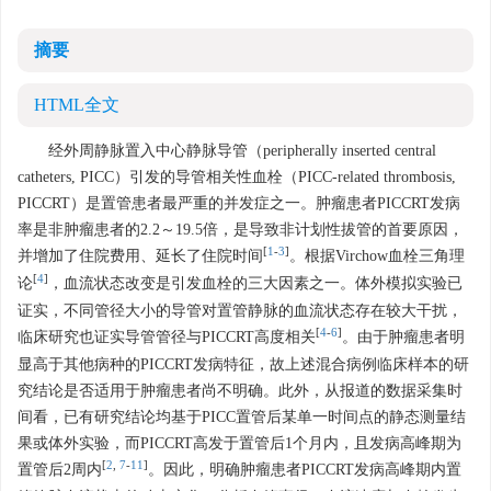
摘要
HTML全文
经外周静脉置入中心静脉导管（peripherally inserted central
catheters, PICC）引发的导管相关性血栓（PICC-related thrombosis,
PICCRT）是置管患者最严重的并发症之一。肿瘤患者PICCRT发病
率是非肿瘤患者的2.2～19.5倍，是导致非计划性拔管的首要原因，
[
1
-
3
]
并增加了住院费用、延长了住院时间
。根据Virchow血栓三角理
[
4
]
论
，血流状态改变是引发血栓的三大因素之一。体外模拟实验已
证实，不同管径大小的导管对置管静脉的血流状态存在较大干扰，
[
4
-
6
]
临床研究也证实导管管径与PICCRT高度相关
。由于肿瘤患者明
显高于其他病种的PICCRT发病特征，故上述混合病例临床样本的研
究结论是否适用于肿瘤患者尚不明确。此外，从报道的数据采集时
间看，已有研究结论均基于PICC置管后某单一时间点的静态测量结
果或体外实验，而PICCRT高发于置管后1个月内，且发病高峰期为
[
2
,
7
-
11
]
置管后2周内
。因此，明确肿瘤患者PICCRT发病高峰期内置