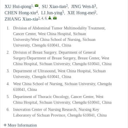
1
,
2
3
XU Hui-qiong
,
SU Xiao-tian
,
JING Wen-li
,
4
5
2
CHEN Hong-xiu
,
LI Jun-ying
,
XIE Hong-mei
,
2, 4, 6
,
,
ZHANG Xiao-xia
1.
Division of Abdominal Tumor Multimodality Treatment,
Cancer Center, West China Hospital, Sichuan
University/West China School of Nursing, Sichuan
University, Chengdu 610041, China
2.
Division of Breast Surgery, Department of General
Surgery/Department of Breast Surgery, Breast Center, West
China Hospital, Sichuan University, Chengdu 610041, China
3.
Department of Ultrasound, West China Hospital, Sichuan
University, Chengdu 610041, China
4.
West China School of Nursing, Sichuan University, Chengdu
610041, China
5.
Department of Thoracic Oncology, Cancer Center, West
China Hospital, Sichuan University, Chengdu 610041, China
6.
Innovation Center of Nursing Research, Nursing Key
Laboratory of Sichuan Province, Chengdu 610041, China
More Information