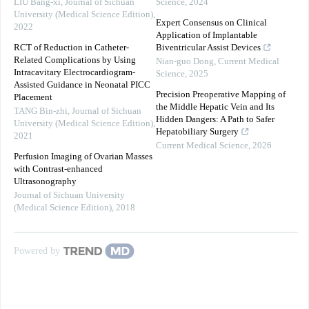
LIU Bang-xi
,
Journal of Sichuan
Science
,
2024
University (Medical Science Edition)
,
Expert Consensus on Clinical
2022
Application of Implantable
RCT of Reduction in Catheter-
Biventricular Assist Devices
Related Complications by Using
Nian-guo Dong
,
Current Medical
Intracavitary Electrocardiogram-
Science
,
2025
Assisted Guidance in Neonatal PICC
Precision Preoperative Mapping of
Placement
the Middle Hepatic Vein and Its
TANG Bin-zhi
,
Journal of Sichuan
Hidden Dangers: A Path to Safer
University (Medical Science Edition)
,
Hepatobiliary Surgery
2021
Current Medical Science
,
2026
Perfusion Imaging of Ovarian Masses
with Contrast-enhanced
Ultrasonography
Journal of Sichuan University
(Medical Science Edition)
,
2018
Powered by