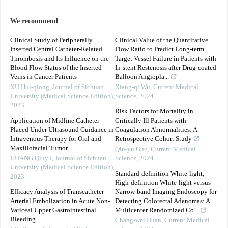
We recommend
Clinical Study of Peripherally
Clinical Value of the Quantitative
Inserted Central Catheter-Related
Flow Ratio to Predict Long-term
Thrombosis and Its Influence on the
Target Vessel Failure in Patients with
Blood Flow Status of the Inserted
In-stent Restenosis after Drug-coated
Veins in Cancer Patients
Balloon Angiopla...
XU Hui-qiong
,
Journal of Sichuan
Xiang-qi Wu
,
Current Medical
University (Medical Science Edition)
,
Science
,
2024
2023
Risk Factors for Mortality in
Application of Midline Catheter
Critically Ill Patients with
Placed Under Ultrasound Guidance in
Coagulation Abnormalities: A
Intravenous Therapy for Oral and
Retrospective Cohort Study
Maxillofacial Tumor
Qiu-yu Guo
,
Current Medical
HUANG Qiuyu
,
Journal of Sichuan
Science
,
2024
University (Medical Science Edition)
,
Standard-definition White-light,
2023
High-definition White-light versus
Efficacy Analysis of Transcatheter
Narrow-band Imaging Endoscopy for
Arterial Embolization in Acute Non-
Detecting Colorectal Adenomas: A
Variceal Upper Gastrointestinal
Multicenter Randomized Co...
Bleeding
Chang-wei Duan
,
Current Medical