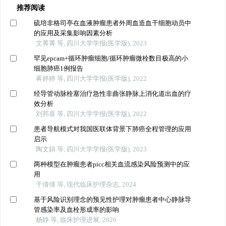
推荐阅读
硫培非格司亭在血液肿瘤患者外周血造血干细胞动员中
的应用及采集影响因素分析
文菁菁 等, 四川大学学报(医学版), 2023
罕见epcam+循环肿瘤细胞/循环肿瘤微栓数目极高的小
细胞肺癌1例报告
蒋婷婷 等, 四川大学学报(医学版), 2022
经导管动脉栓塞治疗急性非曲张静脉上消化道出血的疗
效分析
刘邦喜 等, 四川大学学报(医学版), 2022
患者导航模式对我国医联体背景下肺癌全程管理的应用
启示
陶文娟 等, 四川大学学报(医学版), 2023
两种模型在肿瘤患者picc相关血流感染风险预测中的应
用
于倩倩 等, 现代临床护理杂志, 2024
基于风险识别理念的预见性护理对肿瘤患者中心静脉导
管感染率及血栓形成率的影响
杨静 等, 临床护理进展, 2026