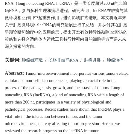
RNA（long noncoding RNA, lncRNA）是一类长度超过200 nt的非编
码RNA，参与多种生理和病理进程。研究表明，lncRNA在肿瘤与其
微环境相互作用中起重要作用，进而影响肿瘤进展。本文将近年来
关于肿瘤微环境中lncRNA的研究进展进行了总结，并探讨其在肿瘤
早期诊断和治疗中的应用前景，提出开发有效特异性敲除lncRNA的
策略和选择合适的体内运载工具特异性靶向目的细胞等方面是未来
深入探索的方向。
关键词:
肿瘤微环境
/
长链非编码RNA
/
肿瘤进展
/
肿瘤治疗
Abstract:
Tumor microenvironment incorporates various tumor-related
cellular and non-cellular components, playing a crucial role in the
process of the pathogenesis, growth, and metastasis of tumors. Long
noncoding RNA (lncRNA), a kind of noncoding RNA with a length of
more than 200 nt, participates in a variety of physiological and
pathological processes. Recent studies have shown that lncRNA plays a
vital role in the interaction between tumors and the tumor
microenvironment, thereby affecting tumor progression. Herein, we
reviewed the research progress on the lncRNA in tumor