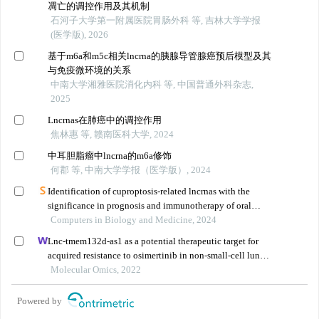
凋亡的调控作用及其机制
石河子大学第一附属医院胃肠外科 等, 吉林大学学报
(医学版), 2026
基于m6a和m5c相关lncrna的胰腺导管腺癌预后模型及其
与免疫微环境的关系
中南大学湘雅医院消化内科 等, 中国普通外科杂志,
2025
Lncrnas在肺癌中的调控作用
焦林惠 等, 赣南医科大学, 2024
中耳胆脂瘤中lncrna的m6a修饰
何郡 等, 中南大学学报（医学版）, 2024
Identification of cuproptosis-related lncrnas with the
significance in prognosis and immunotherapy of oral
squamous cell carcinoma
Computers in Biology and Medicine, 2024
Lnc-tmem132d-as1 as a potential therapeutic target for
acquired resistance to osimertinib in non-small-cell lung
cancer
Molecular Omics, 2022
Powered by