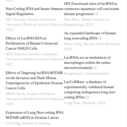
2023
O05 Functional roles of lncRNA in
Non-Coding RNA and Innate Immune
cutaneous squamous cell carcinoma
Signal Regulation
disease progression
QIU Xue-mei
,
Journal of Sichuan
Max Bone
,
British Journal of
University (Medical Science Edition)
,
Dermatology
,
2023
2022
An expanded landscape of human
Effects of LncRNA H19 on
long noncoding RNA
Proliferation of Human Colorectal
Shuai Jiang
,
Nucleic Acids Research
,
Cancer SW620 Cells
2019
HUO Xiao-lei
,
Journal of Sichuan
LncRNAs act as modulators of
University (Medical Science Edition)
,
macrophages within the tumor
2017
microenvironment
Effects of Targeting lncRNA HOTAIR
Kangning Li
,
Carcinogenesis
on the Invasion and Nude Mouse
LncCeRBase: a database of
Tumorigenicity of Epithelial Ovarian
experimentally validated human
Cancer Cells
competing endogenous long non-
ZHOU Yu-fu
,
Journal of Sichuan
coding RNAs
University (Medical Science Edition)
,
Cong Pian
,
Database
,
2018
2018
Expression of Long Non-coding RNA
HOTAIR mRNA in Ovarian Cancer
CUI Ling
,
Journal of Sichuan