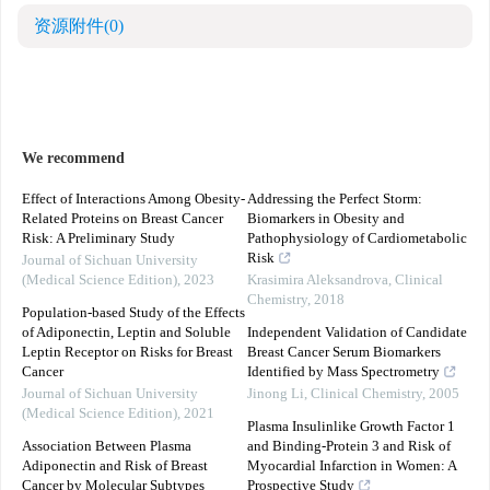
资源附件
(0)
We recommend
Effect of Interactions Among Obesity-
Addressing the Perfect Storm:
Related Proteins on Breast Cancer
Biomarkers in Obesity and
Risk: A Preliminary Study
Pathophysiology of Cardiometabolic
Risk
Journal of Sichuan University
(Medical Science Edition)
,
2023
Krasimira Aleksandrova
,
Clinical
Chemistry
,
2018
Population-based Study of the Effects
of Adiponectin, Leptin and Soluble
Independent Validation of Candidate
Leptin Receptor on Risks for Breast
Breast Cancer Serum Biomarkers
Cancer
Identified by Mass Spectrometry
Journal of Sichuan University
Jinong Li
,
Clinical Chemistry
,
2005
(Medical Science Edition)
,
2021
Plasma Insulinlike Growth Factor 1
Association Between Plasma
and Binding-Protein 3 and Risk of
Adiponectin and Risk of Breast
Myocardial Infarction in Women: A
Cancer by Molecular Subtypes
Prospective Study