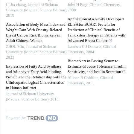
LI Jia-chang
,
Journal of Sichuan
John H Page
,
Clinical Chemistry
,
University (Medical Science Edition)
,
2008
2019
Application of a Newly Developed
Association of Body Mass Index and
ELISA for BCAR1 Protein for
Weight Gain With Obesity-Related
Prediction of Clinical Benefit of
Breast Cancer Risk Biomarkers in
Tamoxifen Therapy in Patients with
Adult Chinese Women
Advanced Breast Cancer
ZHOU Min
,
Journal of Sichuan
Lambert C J Dorssers
,
Clinical
University (Medical Science Edition)
,
Chemistry
,
2004
2023
Biomarkers in Fasting Serum to
Expression of Fatty Acid Synthase
Estimate Glucose Tolerance, Insulin
and Adipocyte Fatty Acid-binding
Sensitivity, and Insulin Secretion
Protein and the Relationship with the
Allison B Goldfine
,
Clinical
Clinicopathological Characteristics
Chemistry
,
2011
in Human Infiltrati...
Journal of Sichuan University
(Medical Science Edition)
,
2015
Powered by