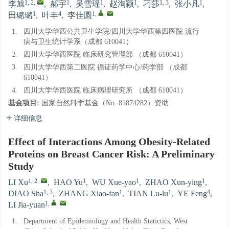
1, 2
,
1
1
1
1, 3
1
李旭
,
郝宇
,
吴雪瑶
,
赵洵颖
,
刁莎
,
张小凡
,
1
4
1
,
,
田璐璐
,
叶丰
,
李佳圆
1.
四川大学华西公共卫生学院/四川大学华西第四医院 流行
病与卫生统计学系（成都 610041）
2.
四川大学华西医院 临床研究管理部 （成都 610041）
3.
四川大学华西第二医院 循证药学中心/药学部 （成都
610041）
4.
四川大学华西医院 临床病理研究所 （成都 610041）
基金项目:
国家自然科学基金（No. 81874282）资助
详细信息
Effect of Interactions Among Obesity-Related
Proteins on Breast Cancer Risk: A Preliminary
Study
1, 2
,
1
1
1
LI Xu
,
HAO Yu
,
WU Xue-yao
,
ZHAO Xun-ying
,
1, 3
1
1
4
DIAO Sha
,
ZHANG Xiao-fan
,
TIAN Lu-lu
,
YE Feng
,
1
,
,
LI Jia-yuan
1.
Department of Epidemiology and Health Statictics, West