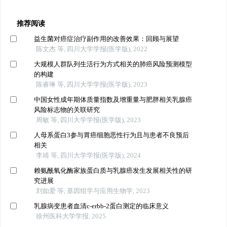
推荐阅读
益生菌对癌症治疗副作用的改善效果：回顾与展望
陈文杰 等, 四川大学学报(医学版), 2022
大规模人群队列生活行为方式相关的肺癌风险预测模型
的构建
陈睿琳 等, 四川大学学报(医学版), 2023
中国女性成年期体质量指数及增重量与肥胖相关乳腺癌
风险标志物的关联研究
周敏 等, 四川大学学报(医学版), 2023
人母系蛋白3参与胃癌细胞恶性行为且与患者不良预后
相关
李靖 等, 四川大学学报(医学版), 2024
赖氨酰氧化酶家族蛋白质与乳腺癌发生发展相关性的研
究进展
刘如爱 等, 基因组学与应用生物学, 2023
乳腺病变患者血清c-erbb-2蛋白测定的临床意义
徐州医科大学学报, 2025