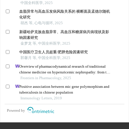
中国全科医学, 2025
血脂异常与高血压发病风险关系的 横断面及孟德尔随机
化研究
胡杰 等, 心电与循环, 2025
新疆哈萨克族血脂异常、高血压和糖尿病共病现状及影
响因素研究
金梦龙 等, 中国全科医学, 2025
中国医疗卫生人员超重/肥胖危险因素研究
郭馨月 等, 中国全科医学, 2025
Overview of pharmacodynamical research of traditional
chinese medicine on hyperuricemic nephropathy: from the
perspective of dual-regulatory effect on the intestines and
Frontiers in Pharmacology, 2025
kidneys
Positive association between mic gene polymorphism and
tuberculosis in chinese population
Immunology Letters, 2019
Powered by