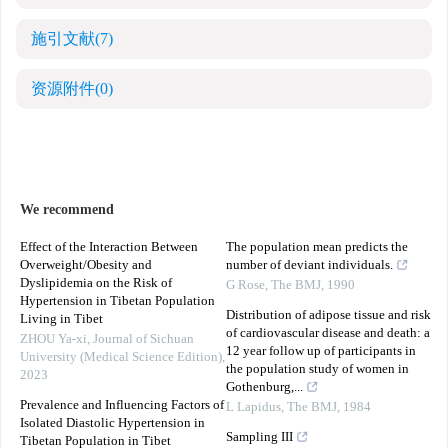
施引文献
(7)
资源附件
(0)
We recommend
Effect of the Interaction Between
The population mean predicts the
Overweight/Obesity and
number of deviant individuals.
Dyslipidemia on the Risk of
G Rose
,
The BMJ
,
1990
Hypertension in Tibetan Population
Distribution of adipose tissue and risk
Living in Tibet
of cardiovascular disease and death: a
ZHOU Ya-xi
,
Journal of Sichuan
12 year follow up of participants in
University (Medical Science Edition)
,
the population study of women in
2023
Gothenburg,...
Prevalence and Influencing Factors of
L Lapidus
,
The BMJ
,
1984
Isolated Diastolic Hypertension in
Sampling III
Tibetan Population in Tibet