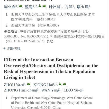
1
,
1, 2
,
,
1
1
1
周亚希
,
熊海
,
钟怀昌
,
万洋
,
廖玉琪
1.
四川大学华西公共卫生学院/四川大学华西第四医院 老年
医学/神经内科 （成都 610041）
2.
西藏大学医学院 （拉萨 850000）
基金项目:
中央财政支持地方高校改革发展专项基金（No.
00060585、No. 00060695/051）和西藏阿里地区科技局科技计划项目
（No. ALKJ-BJCZ-2019-02）资助
详细信息
Effect of the Interaction Between
Overweight/Obesity and Dyslipidemia on the
Risk of Hypertension in Tibetan Population
Living in Tibet
1
,
1, 2
,
,
ZHOU Ya-xi
,
XIONG Hai
,
1
1
1
ZHONG Huai-chang
,
WAN Yang
,
LIAO Yu-qi
1.
Department of Gerontology/Neurology, West China School
of Public Health and West China Fourth Hospital, Sichuan
University, Chengdu 610041, China