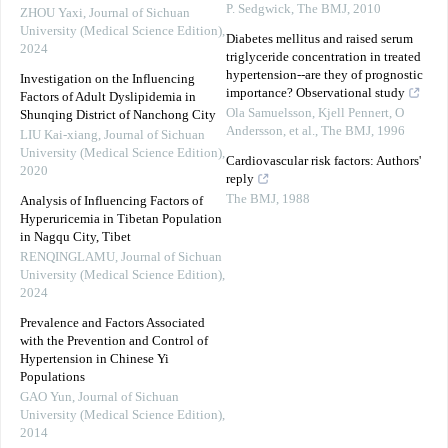
P. Sedgwick
,
The BMJ
,
2010
ZHOU Yaxi
,
Journal of Sichuan
University (Medical Science Edition)
,
Diabetes mellitus and raised serum
2024
triglyceride concentration in treated
hypertension--are they of prognostic
Investigation on the Influencing
importance? Observational study
Factors of Adult Dyslipidemia in
Ola Samuelsson, Kjell Pennert, O
Shunqing District of Nanchong City
Andersson, et al.
,
The BMJ
,
1996
LIU Kai-xiang
,
Journal of Sichuan
University (Medical Science Edition)
,
Cardiovascular risk factors: Authors'
2020
reply
The BMJ
,
1988
Analysis of Influencing Factors of
Hyperuricemia in Tibetan Population
in Nagqu City, Tibet
RENQINGLAMU
,
Journal of Sichuan
University (Medical Science Edition)
,
2024
Prevalence and Factors Associated
with the Prevention and Control of
Hypertension in Chinese Yi
Populations
GAO Yun
,
Journal of Sichuan
University (Medical Science Edition)
,
2014