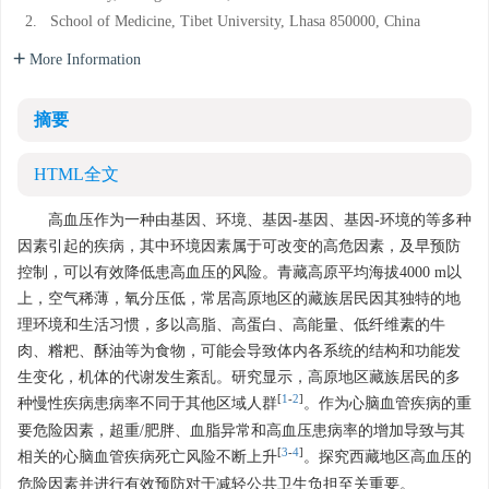
2.
School of Medicine, Tibet University, Lhasa 850000, China
More Information
摘要
HTML全文
高血压作为一种由基因、环境、基因-基因、基因-环境的等多种
因素引起的疾病，其中环境因素属于可改变的高危因素，及早预防
控制，可以有效降低患高血压的风险。青藏高原平均海拔4000 m以
上，空气稀薄，氧分压低，常居高原地区的藏族居民因其独特的地
理环境和生活习惯，多以高脂、高蛋白、高能量、低纤维素的牛
肉、糌粑、酥油等为食物，可能会导致体内各系统的结构和功能发
生变化，机体的代谢发生紊乱。研究显示，高原地区藏族居民的多
[
1
-
2
]
种慢性疾病患病率不同于其他区域人群
。作为心脑血管疾病的重
要危险因素，超重/肥胖、血脂异常和高血压患病率的增加导致与其
[
3
-
4
]
相关的心脑血管疾病死亡风险不断上升
。探究西藏地区高血压的
危险因素并进行有效预防对于减轻公共卫生负担至关重要。