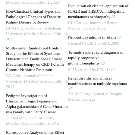
(Medical Science Edition)
,
2023
Evaluation on clinical application of
Non-Classical Clinical Types and
PLA2R and THSD7A in idiopathic
Pathological Changes of Diabetic
membranous nephropathy
Kidney Disease: A Review
CUI Cai-xia
,
Journal of Bengbu
FANG Chenxi
,
Journal of Sichuan
Medical College
,
2022
University (Medical Science Edition)
,
Nephrotic syndrome in adults
2023
Richard P Hull
,
The BMJ
,
2008
Multi-center Randomized Control
Towards a more rapid diagnosis of
Study on the Effects of Syndrome
rapidly progressive
Differentiated Traditional Chinese
glomerulonephritis.
MedicineTherapy on CKD 1-2 with
M J Cassidy
,
The BMJ
,
1990
Chronic Nephritis Proteinuri...
WU Feng
,
Journal of Sichuan
Renal disordrs and clinical
University (Medical Science Edition)
,
manifestations in multiple myeloma
2015
ZHANG Feng
,
Journal of Bengbu
Pedigree Investigation of
Medical College
Clinicopathologic Features and
Alpha-galactosidase A Gene Mutation
in a Family with Fabry Disease
Journal of Sichuan University
(Medical Science Edition)
,
2012
Retrospective Analysis of the Effect