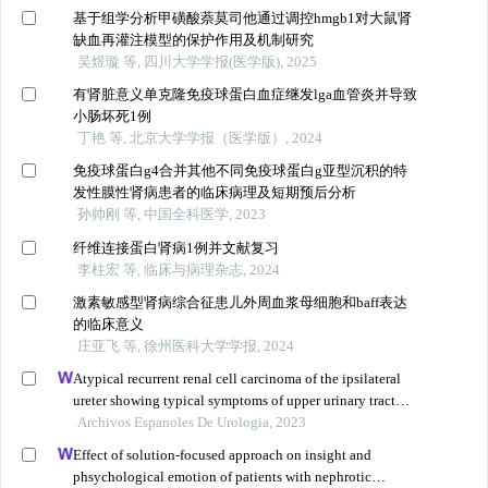
基于组学分析甲磺酸萘莫司他通过调控hmgb1对大鼠肾
缺血再灌注模型的保护作用及机制研究
吴煜璇 等, 四川大学学报(医学版), 2025
有肾脏意义单克隆免疫球蛋白血症继发lga血管炎并导致
小肠坏死1例
丁艳 等, 北京大学学报（医学版）, 2024
免疫球蛋白g4合并其他不同免疫球蛋白g亚型沉积的特
发性膜性肾病患者的临床病理及短期预后分析
孙帅刚 等, 中国全科医学, 2023
纤维连接蛋白肾病1例并文献复习
李柱宏 等, 临床与病理杂志, 2024
激素敏感型肾病综合征患儿外周血浆母细胞和baff表达
的临床意义
庄亚飞 等, 徐州医科大学学报, 2024
Atypical recurrent renal cell carcinoma of the ipsilateral
ureter showing typical symptoms of upper urinary tract
urothelial carcinoma: a case report and literature review
Archivos Espanoles De Urologia, 2023
Effect of solution-focused approach on insight and
phsychological emotion of patients with nephrotic