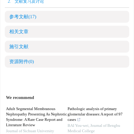
2. 文献复习及讨论
参考文献
(17)
相关文章
施引文献
资源附件
(0)
We recommend
Adult Segmental Membranous
Pathologic analysis of primary
Nephropathy Presenting As Nephrotic
glomerular diseases:A report of 97
Syndrome: A Rare Case Report and
cases
Literature Review
BAI You-wei
,
Journal of Bengbu
Journal of Sichuan University
Medical College