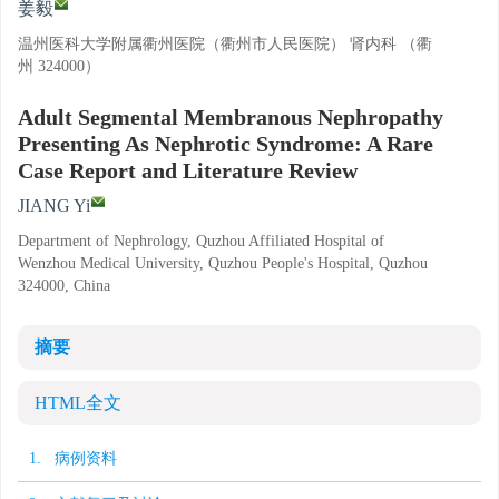
姜毅
温州医科大学附属衢州医院（衢州市人民医院） 肾内科 （衢
州 324000）
Adult Segmental Membranous Nephropathy
Presenting As Nephrotic Syndrome: A Rare
Case Report and Literature Review
JIANG Yi
Department of Nephrology, Quzhou Affiliated Hospital of
Wenzhou Medical University, Quzhou People's Hospital, Quzhou
324000, China
摘要
HTML全文
1. 病例资料