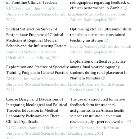
on Frontline Clinical Teachers
radiographers regarding feedback on
clinical performance in Zambia
REN Sang-sang
,
Journal of Sichuan
University (Medical Science Edition)
,
Raphael Musoko Kayembe
,
South
2023
African Radiographer
,
2020
Student Satisfaction Survey of
Optimising clinical ultrasound skills
Postgraduate Programs of Clinical
transfer in a resource-constrained
Medicine at Regional Medical
teaching institution
Schools and the Influencing Factors
Eucaria Yemukayi Mushosho
,
South
Journal of Sichuan University
African Radiographer
,
2020
(Medical Science Edition)
,
2022
Exploration of reflective practice
Exploration and Practice of Specialty
among final year radiography
Training Program in General Practice
students during rural placement in
Northern Namibia
AN Kang
,
Journal of Sichuan
University (Medical Science Edition)
,
Edwin R. Daniels
,
South African
2022
Radiographer
,
2018
Course Design and Discussions of
The use of a structured formative
Integrating Ideological and Political
feedback form for students'
Theories Education in Medical
assignments in an African health
Laboratory Pathways and Their
sciences institution : an action
Clinical Application
research study : peer reviewed o...
LUO Li-mei
,
Journal of Sichuan
M.A. Gonzaga
,
South African
University (Medical Science Edition)
,
Radiographer
,
2014