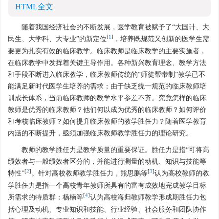
HTML全文
随着我国经济社会的不断发展，医学教育被赋予了“大国计、大
[
1
]
民生、大学科、大专业”的新定位
，培养既规范又创新的医学生需
要更为扎实有效的临床教学。临床教师是临床教学的主要实施者，
在临床教学中发挥着关键主导作用。各种新兴教育理念、教学方法
和手段不断进入临床教学，临床教师传统的“师徒帮带制”教学已不
能满足新时代医学生培养的需求；由于缺乏统一规范的临床教师培
训成长体系，当前临床教师的教学水平参差不齐。究竟怎样的临床
教师是优秀的临床教师？他们何以成为优秀的临床教师？如何评价
和考核临床教师？如何提升临床教师的教学胜任力？随着医学教育
内涵的不断提升，亟须加强临床教师教学胜任力的理论研究。
教师的教学胜任力是教学质量的重要保证。胜任力是指“可将高
绩效者与一般绩效者区分的，并能进行测量的动机、知识与技能等
[
2
]
[
3
]
特性”
。针对高校教师教学胜任力，熊思鹏等
认为高校教师的教
学胜任力是指一个高校青年教师所具有的富有成效地完成教学目标
[
4
]
所需求的特质群；杨楠等
认为高校海归教师教学形成期胜任力包
括心理及动机、专业知识和技能、行业经验、社会服务和团队协作