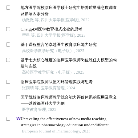
地方医学院校临床医学硕士研究生培养质量满意度调查
及影响因素分析
杨微微 等, 四川大学学报(医学版), 2022
Chatgpt对医学教育模式改变的思考
瞿星 等, 四川大学学报(医学版), 2023
基于课程整合的卓越医生教育临床能力研究
高校医学教学研究（电子版）, 2025
基于七大核心维度的临床医学教师岗位胜任力模型的构
建与实践
高校医学教学研究（电子版）, 2025
临床医学院教师队伍闭环管理实践与思考
张雨晴 等, 医学教育管理, 2024
医学院校临床教师教学综合能力评价体系的应用及意义
——以首都医科大学为例
医学教育管理, 2025
Unraveling the effectiveness of new media teaching
strategies in pharmacology education under different
educational backgrounds: insights from 6447 students
European Journal of Pharmacology, 2025