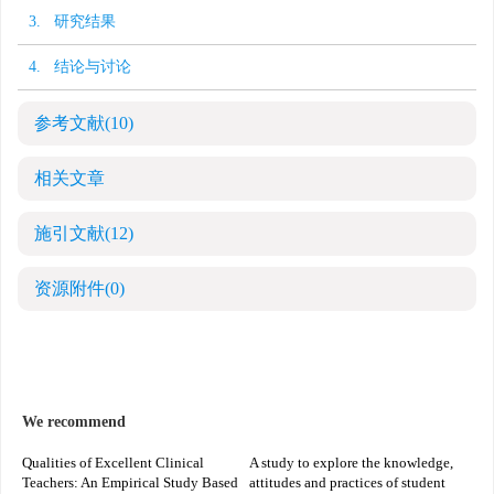
3. 研究结果
4. 结论与讨论
参考文献
(10)
相关文章
施引文献
(12)
资源附件
(0)
We recommend
Qualities of Excellent Clinical
A study to explore the knowledge,
Teachers: An Empirical Study Based
attitudes and practices of student