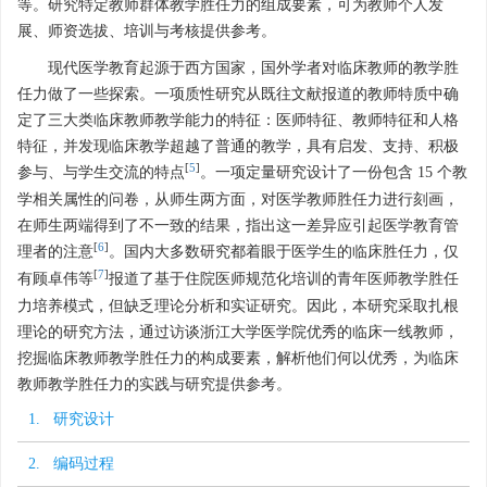
等。研究特定教师群体教学胜任力的组成要素，可为教师个人发
展、师资选拔、培训与考核提供参考。
现代医学教育起源于西方国家，国外学者对临床教师的教学胜
任力做了一些探索。一项质性研究从既往文献报道的教师特质中确
定了三大类临床教师教学能力的特征：医师特征、教师特征和人格
特征，并发现临床教学超越了普通的教学，具有启发、支持、积极
[
5
]
参与、与学生交流的特点
。一项定量研究设计了一份包含 15 个教
学相关属性的问卷，从师生两方面，对医学教师胜任力进行刻画，
在师生两端得到了不一致的结果，指出这一差异应引起医学教育管
[
6
]
理者的注意
。国内大多数研究都着眼于医学生的临床胜任力，仅
[
7
]
有顾卓伟等
报道了基于住院医师规范化培训的青年医师教学胜任
力培养模式，但缺乏理论分析和实证研究。因此，本研究采取扎根
理论的研究方法，通过访谈浙江大学医学院优秀的临床一线教师，
挖掘临床教师教学胜任力的构成要素，解析他们何以优秀，为临床
教师教学胜任力的实践与研究提供参考。
1. 研究设计
2. 编码过程