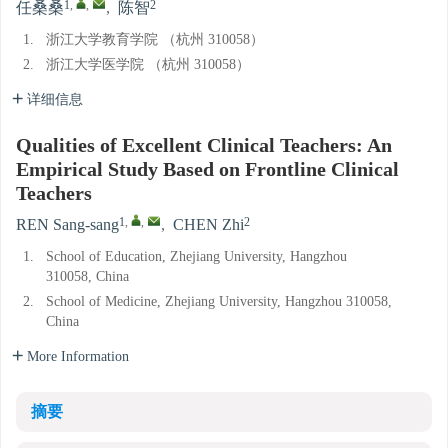
1
,
,
2
任桑桑
,
陈智
1.
浙江大学教育学院 （杭州 310058）
2.
浙江大学医学院 （杭州 310058）
详细信息
Qualities of Excellent Clinical Teachers: An
Empirical Study Based on Frontline Clinical
Teachers
1
,
,
2
REN Sang-sang
,
CHEN Zhi
1.
School of Education, Zhejiang University, Hangzhou
310058, China
2.
School of Medicine, Zhejiang University, Hangzhou 310058,
China
More Information
摘要