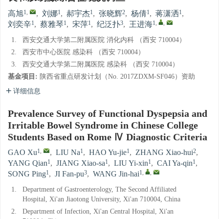
1
,
1
1
2
1
1
高旭
,
刘娜
,
郝宇杰
,
张晓辉
,
杨倩
,
蒋潇洒
,
1
1
1
3
1
,
,
刘奕辛
,
蔡雅琴
,
宋萍
,
纪泛扑
,
王进海
1.
西安交通大学第二附属医院 消化内科 （西安 710004）
2.
西安市中心医院 感染科 （西安 710004）
3.
西安交通大学第二附属医院 感染科 （西安 710004）
基金项目:
陕西省重点研发计划（No. 2017ZDXM-SF046）资助
详细信息
Prevalence Survey of Functional Dyspepsia and
Irritable Bowel Syndrome in Chinese College
Students Based on Rome Ⅳ Diagnostic Criteria
1
,
1
1
2
GAO Xu
,
LIU Na
,
HAO Yu-jie
,
ZHANG Xiao-hui
,
1
1
1
1
YANG Qian
,
JIANG Xiao-sa
,
LIU Yi-xin
,
CAI Ya-qin
,
1
3
1
,
,
SONG Ping
,
JI Fan-pu
,
WANG Jin-hai
1.
Department of Gastroenterology, The Second Affiliated
Hospital, Xi'an Jiaotong University, Xi'an 710004, China
2.
Department of Infection, Xi'an Central Hospital, Xi'an