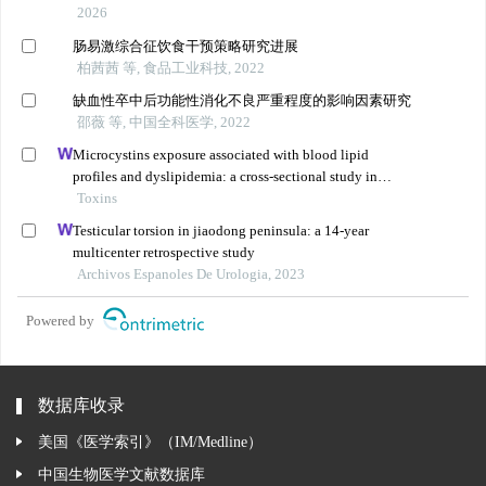
2026
肠易激综合征饮食干预策略研究进展
柏茜茜 等, 食品工业科技, 2022
缺血性卒中后功能性消化不良严重程度的影响因素研究
邵薇 等, 中国全科医学, 2022
Microcystins exposure associated with blood lipid
profiles and dyslipidemia: a cross-sectional study in
hunan province, china
Toxins
Testicular torsion in jiaodong peninsula: a 14-year
multicenter retrospective study
Archivos Espanoles De Urologia, 2023
Powered by
数据库收录
美国《医学索引》（IM/Medline）
中国生物医学文献数据库