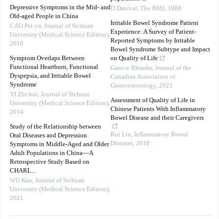
Depressive Symptoms in the Mid- and
D Danivat
,
The BMJ
,
1988
Old-aged People in China
Irritable Bowel Syndrome Patient
CAO Pei-ya
,
Journal of Sichuan
Experience: A Survey of Patient-
University (Medical Science Edition)
,
Reported Symptoms by Irritable
2016
Bowel Syndrome Subtype and Impact
Symptom Overlaps Between
on Quality of Life
Functional Heartburn, Functional
Ganive Bhinder
,
Journal of the
Dyspepsia, and Irritable Bowel
Canadian Association of
Syndrome
Gastroenterology
,
2023
YI Zhi-hui
,
Journal of Sichuan
Assessment of Quality of Life in
University (Medical Science Edition)
,
Chinese Patients With Inflammatory
2014
Bowel Disease and their Caregivers
Study of the Relationship between
Rui Liu
,
Inflammatory Bowel
Oral Diseases and Depression
Diseases
,
2018
Symptoms in Middle-Aged and Older
Adult Populations in China—A
Retrospective Study Based on
CHARL...
WU Kan
,
Journal of Sichuan
University (Medical Science Edition)
,
2021