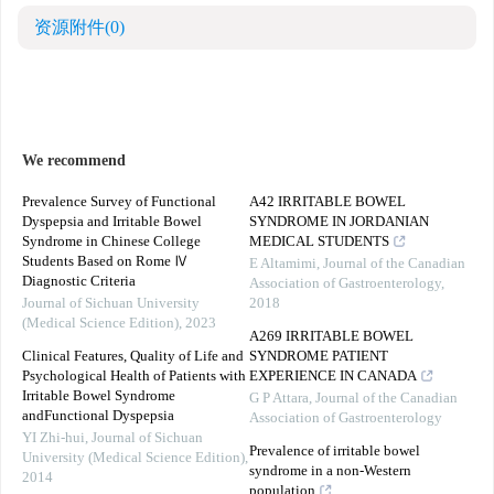
资源附件
(0)
We recommend
Prevalence Survey of Functional
A42 IRRITABLE BOWEL
Dyspepsia and Irritable Bowel
SYNDROME IN JORDANIAN
Syndrome in Chinese College
MEDICAL STUDENTS
Students Based on Rome Ⅳ
E Altamimi
,
Journal of the Canadian
Diagnostic Criteria
Association of Gastroenterology
,
Journal of Sichuan University
2018
(Medical Science Edition)
,
2023
A269 IRRITABLE BOWEL
Clinical Features, Quality of Life and
SYNDROME PATIENT
Psychological Health of Patients with
EXPERIENCE IN CANADA
Irritable Bowel Syndrome
G P Attara
,
Journal of the Canadian
andFunctional Dyspepsia
Association of Gastroenterology
YI Zhi-hui
,
Journal of Sichuan
Prevalence of irritable bowel
University (Medical Science Edition)
,
syndrome in a non-Western
2014
population