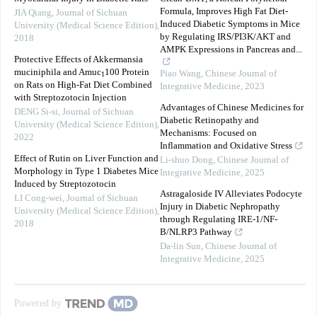
Formula, Improves High Fat Diet-
JIA Qiang
,
Journal of Sichuan
Induced Diabetic Symptoms in Mice
University (Medical Science Edition)
,
by Regulating IRS/PI3K/AKT and
2018
AMPK Expressions in Pancreas and...
Protective Effects of Akkermansia
muciniphila and Amuc
100 Protein
Piao Wang
,
Chinese Journal of
1
on Rats on High-Fat Diet Combined
Integrative Medicine
,
2023
with Streptozotocin Injection
Advantages of Chinese Medicines for
DENG Si-si
,
Journal of Sichuan
Diabetic Retinopathy and
University (Medical Science Edition)
,
Mechanisms: Focused on
2022
Inflammation and Oxidative Stress
Effect of Rutin on Liver Function and
Li-shuo Dong
,
Chinese Journal of
Morphology in Type 1 Diabetes Mice
Integrative Medicine
,
2025
Induced by Streptozotocin
Astragaloside IV Alleviates Podocyte
LI Cong-wei
,
Journal of Sichuan
Injury in Diabetic Nephropathy
University (Medical Science Edition)
,
through Regulating IRE-1/NF-
2018
B/NLRP3 Pathway
Da-lin Sun
,
Chinese Journal of
Integrative Medicine
,
2025
Powered by