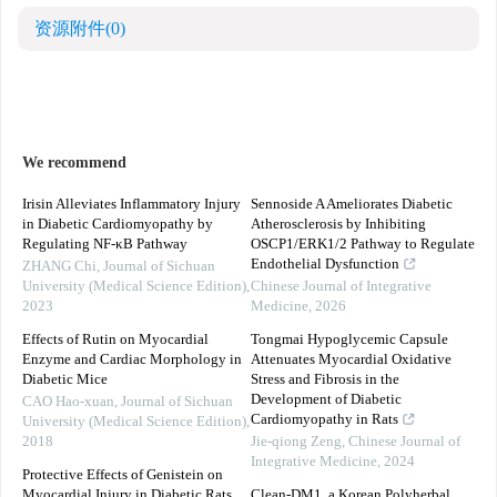
资源附件
(0)
We recommend
Irisin Alleviates Inflammatory Injury
Sennoside A Ameliorates Diabetic
in Diabetic Cardiomyopathy by
Atherosclerosis by Inhibiting
Regulating NF-κB Pathway
OSCP1/ERK1/2 Pathway to Regulate
Endothelial Dysfunction
ZHANG Chi
,
Journal of Sichuan
University (Medical Science Edition)
,
Chinese Journal of Integrative
2023
Medicine
,
2026
Effects of Rutin on Myocardial
Tongmai Hypoglycemic Capsule
Enzyme and Cardiac Morphology in
Attenuates Myocardial Oxidative
Diabetic Mice
Stress and Fibrosis in the
Development of Diabetic
CAO Hao-xuan
,
Journal of Sichuan
Cardiomyopathy in Rats
University (Medical Science Edition)
,
2018
Jie-qiong Zeng
,
Chinese Journal of
Integrative Medicine
,
2024
Protective Effects of Genistein on
Myocardial Injury in Diabetic Rats
Clean-DM1, a Korean Polyherbal