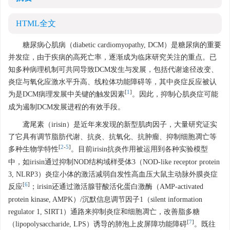
HTML全文
糖尿病心肌病（diabetic cardiomyopathy, DCM）是糖尿病的重要
并发症，由于疾病的高死亡率，逐渐成为临床研究关注的重点。已
知多种病理机制可共同导致DCM发生与发展，包括代谢途径改变、
炎症与氧化应激水平升高、线粒体功能障碍等，其中炎症反应被认
[
1
]
为是DCM病理发展中关键的触发因素
。因此，抑制心肌炎症可能
成为遏制DCM发展进程的有效手段。
鸢尾素（irisin）是近年来发现的新型肌肉因子，大量研究证实
了它具有调节脂肪代谢、抗炎、抗氧化、抗肿瘤、抑制细胞凋亡等
[
2
-
5
]
多种生物学特性
。目前irisin抗炎作用被运用到各种实验模型
中，如irisin通过抑制NOD结构域样受体3（NOD-like receptor protein
3, NLRP3）炎症小体的激活减弱自发性高血压大鼠主动脉外膜炎症
[
6
]
反应
；irisin还通过激活腺苷酸活化蛋白激酶（AMP-activated
protein kinase, AMPK）/沉默信息调节因子1（silent information
regulator 1, SIRT1）通路来抑制炎症和细胞凋亡，改善脂多糖
[
7
]
（lipopolysaccharide, LPS）诱导的肺泡上皮屏障功能障碍
。既往