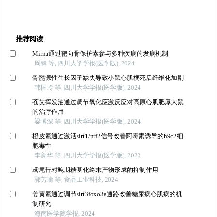
推荐阅读
Mirna通过靶向骨保护素参与多种疾病的发病机制
周铎 等, 四川大学学报(医学版), 2024
骨髓源性生长因子缺失导致小鼠心肌梗死后纤维化加剧
韩国玲 等, 四川大学学报(医学版), 2024
苍艾挥发油通过调节氧化应激反应对高原心肌肥厚大鼠
的治疗作用
梁博深 等, 四川大学学报(医学版), 2024
橙皮素通过激活sirt1/nrf2信号改善阿霉素诱导的h9c2细
胞毒性
李新华 等, 四川大学学报(医学版), 2023
鸢尾苷对晚期糖基化终末产物形成的抑制作用
郭芳瑜 等, 食品工业科技, 2024
姜黄素通过调节sirt3foxo3a通路改善糖尿病心肌病的机
制研究
海南医学院学报, 2024