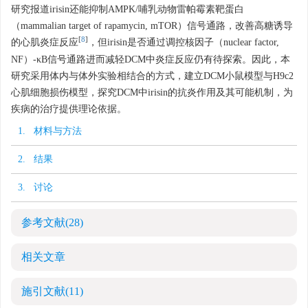
研究报道irisin还能抑制AMPK/哺乳动物雷帕霉素靶蛋白
（mammalian target of rapamycin, mTOR）信号通路，改善高糖诱导
[
8
]
的心肌炎症反应
，但irisin是否通过调控核因子（nuclear factor,
NF）-κB信号通路进而减轻DCM中炎症反应仍有待探索。因此，本
研究采用体内与体外实验相结合的方式，建立DCM小鼠模型与H9c2
心肌细胞损伤模型，探究DCM中irisin的抗炎作用及其可能机制，为
疾病的治疗提供理论依据。
1. 材料与方法
2. 结果
3. 讨论
参考文献
(28)
相关文章
施引文献
(11)