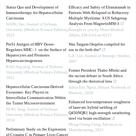
Status Quo and Development of
Efficacy and Safety of Elranatamab in
Immunotherapy for Hepatocellular
Patients With Relapsed or Refractory
Carcinoma
Multiple Myeloma: A US Subgroup
Analysis From MagnetisMM-3
WANG Tao
,
Journal of Sichuan
University (Medical Science Edition)
,
Brought to you by Pfizer Medical
2023
Affairs, EM-USA-elr-0215
PreS1 Antigen of HBV Down-
Was Targum Onqelos compiled for
Regulates MHC-Ⅰ on the Surface of
use in the beth din?
Hepatocytes and Promotes
G.E. Lier
,
Journal of Strategic Studies
,
Hepatocarcinogenesis
2007
RAO Jing-jing
,
Journal of Sichuan
Former President Thabo Mbeki and
University (Medical Science Edition)
,
the racism debate in South Africa :
2022
through the rhetorical lens
Hepatocellular Carcinoma-Derived
Sifiso Eric Ngesi
,
African Yearbook of
Exosomes: Key Players in
Rhetoric
,
2020
Intercellular Communication Within
Enhanced low-temperature toughness
the Tumor Microenvironment
of laser-arc hybrid welding of
FENG Tang
,
Journal of Sichuan
Q450NQR1 high-strength weathering
University (Medical Science Edition)
,
steel via beam oscillation
2024
Meng-Cheng Gong
,
Advances in
Preliminary Study on the Expression
Manufacturing
,
2025
of Cystatin C in Primary Liver Cancer