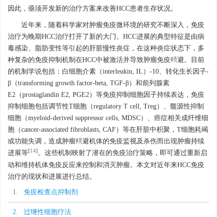
因此，亟须开发新的治疗方案来改善HCC患者生存状况。
近年来，随着科学家对肿瘤免疫微环境的研究不断深入，免疫
治疗为晚期HCC治疗打开了新的大门。HCC进展的典型特征是由病
毒感染、脂肪变性等引起的肝脏慢性炎症，在这种炎症状态下，多
种复杂的免疫抑制机制在HCC中被激活并导致肿瘤免疫逃避。目前
的机制学说包括：白细胞介素（interleukin, IL）-10、转化生长因子-
β（transforming growth factor-beta, TGF-β）和前列腺素
E2（prostaglandin E2, PGE2）等免疫抑制细胞因子持续表达，免疫
抑制细胞包括调节性T细胞（regulatory T cell, Treg）、髓源性抑制
细胞（myeloid-derived suppressor cells, MDSC）、癌症相关成纤维细
胞（cancer-associated fibroblasts, CAF）等在肝脏中积聚，T细胞耗竭
或功能失调，造成肿瘤逃避机体的免疫监视及杀伤而出现肿瘤持续
[
14
]
进展等
。这些机制映射了潜在的免疫治疗策略，即可通过重新启
动和维持机体免疫反应来控制和消灭肿瘤。本文对近年来HCC免疫
治疗的现状和进展进行总结。
1. 免疫检查点抑制剂
2. 过继性细胞疗法