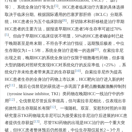
疗栓塞（transcatheter arterial chemoembolization, TACE）、放疗
[
5
]
等〕、系统全身治疗等为主
。HCC患者临床治疗方案的具体选择
取决于临床分期。根据国际通用的巴塞罗那肝癌（BCLC）分期系
[
8
]
统，HCC患者分为五个临床阶段
。肝切除术和肝移植是治疗早期
HCC患者的主要方法，据报道早期HCC患者5年生存率可超过70%
[
5
]
。但由于早期HCC临床症状不明显，50%的HCC患者确诊时已处
于晚期甚至是终末期，不符合手术治疗指征，远期预后极差，中位
[
9
]
生存期仅为1～1.5年，系统全身治疗是唯一的选择
。在索拉非尼
出现之前，晚期HCC的系统全身治疗仅限于细胞毒性药物，但多项
大型的随机对照研究发现HCC对系统化疗的反应率低（<25%），系
[
10
]
统化疗并未给患者带来真正的生存获益
。自索拉非尼作为提高
HCC患者生存的全身治疗药物上市以来，HCC靶向治疗进入新的时
[
11
]
代
，随后仑伐替尼的获批进一步巩固了多靶点酪氨酸激酶抑制剂
（tyrosine kinase inhibitor, TKI）类药物在晚期HCC一线治疗中的作
[
12
]
用
，仑伐替尼尽管反应率很高，但与索拉非尼相比，仅表现出非
[
12
]
劣效性且生存期延长有限
。一项随机、双盲、安慰剂对照的Ⅲ期
研究显示TKI药物瑞戈非尼可以为接受索拉非尼治疗后进展的HCC患
[
13
]
者提供生存获益
。尽管TKI药物的出现是HCC治疗的一个重大突
破，但HCC患者整体预后仍然很差，中位生存期仅延长2～3个月，