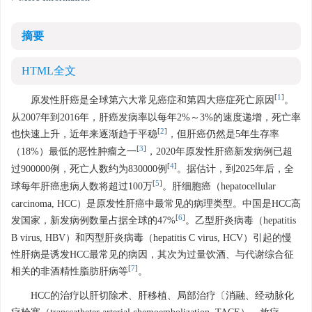
摘要
HTML全文
[
1
]
原发性肝癌是全球第六大常见癌症和第四大癌症死亡原因
。
从2007年到2016年，肝癌发病率以每年2%～3%的速度递增，死亡率
[
2
]
也快速上升，近年来逐渐趋于平稳
，但肝癌仍然是5年生存率
[
3
]
（18%）最低的恶性肿瘤之一
，2020年原发性肝癌新发病例已超
[
4
]
过900000例，死亡人数约为830000例
。据估计，到2025年后，全
[
5
]
球每年肝癌患病人数将超过100万
。肝细胞癌（hepatocellular
carcinoma, HCC）是原发性肝癌中最常见的病理类型。中国是HCC高
[
6
]
发国家，新发病例数量占据全球的47%
。乙型肝炎病毒（hepatitis
B virus, HBV）和丙型肝炎病毒（hepatitis C virus, HCV）引起的慢
性肝病是诱发HCC最常见的病因，其次为过量饮酒、与代谢综合征
[
7
]
相关的非酒精性脂肪肝病等
。
HCC的治疗以肝切除术、肝移植、局部治疗〔消融、经动脉化