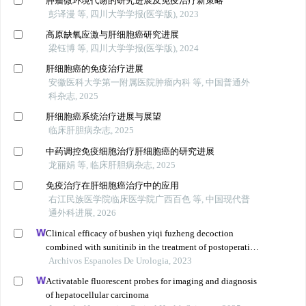
肿瘤微环境代谢的研究进展及免疫治疗新策略
彭译漫 等, 四川大学学报(医学版), 2023
高原缺氧应激与肝细胞癌研究进展
梁钰博 等, 四川大学学报(医学版), 2024
肝细胞癌的免疫治疗进展
安徽医科大学第一附属医院肿瘤内科 等, 中国普通外
科杂志, 2025
肝细胞癌系统治疗进展与展望
临床肝胆病杂志, 2025
中药调控免疫细胞治疗肝细胞癌的研究进展
龙丽娟 等, 临床肝胆病杂志, 2025
免疫治疗在肝细胞癌治疗中的应用
右江民族医学院临床医学院广西百色 等, 中国现代普
通外科进展, 2026
Clinical efficacy of bushen yiqi fuzheng decoction
combined with sunitinib in the treatment of postoperative
patients with renal cell carcinoma and its influence on
Archivos Espanoles De Urologia, 2023
their immune function
Activatable fluorescent probes for imaging and diagnosis
of hepatocellular carcinoma