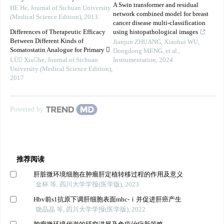
A Swin transformer and residual
HE He
,
Journal of Sichuan University
network combined model for breast
(Medical Science Edition)
,
2013
cancer disease multi-classification
Differences of Therapeutic Efficacy
using histopathological images
Between Different Kinds of
Jianjun ZHUANG, Xiaohui WU,
Somatostatin Analogue for Primary 
Dongdong MENG, et al.
,
LÜ Xiuhe
,
Journal of Sichuan
Instrumentation
,
2024
University (Medical Science Edition)
,
2017
Powered by
推荐阅读
肝脏微环境细胞在肿瘤肝定植转移过程的作用及意义
金杯 等, 四川大学学报(医学版), 2023
Hbv前s1抗原下调肝细胞表面mhc-ⅰ并促进肝癌产生
饶晶晶 等, 四川大学学报(医学版), 2022