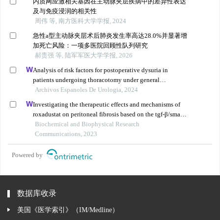
内质网应激相关基因在主动脉夹层疾病中的差异性表达
及与免疫浸润的相关性
周伟 等, 南方医科大学学报, 2024
急性a型主动脉夹层术后肺炎发生率高达28.0%并显著增
加死亡风险：一项多医院回顾性队列研究
郝贵强 等, 陆军军医大学学报, 2026
Analysis of risk factors for postoperative dysuria in
patients undergoing thoracotomy under general
anaesthesia
Archivos Espanoles De Urologia, 2024
Investigating the therapeutic effects and mechanisms of
roxadustat on peritoneal fibrosis based on the tgf-β/smad
pathway
Biochemical and Biophysical Research
Communications, 2023
Powered by
数据库收录
美国《医学索引》（IM/Medline）