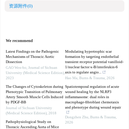
资源附件
(0)
We recommend
Latest Findings on the Pathogenic
Modulating hypertrophic scar
Mechanisms of Thoracic Aortic
formation by targeting endothelial
Dissection
transient receptor potential vanilloid-
1/nuclear factor κ-B/interleukin-6
GAO Wen-bo
,
Journal of Sichuan
axis to regulate angio...
University (Medical Science Edition)
,
2023
Hao Ma
,
Burns & Trauma
,
2026
The Changes of Cytoskeleton during
Spatiotemporal regulation of acute
Phenotypic Transition of Pulmonary
wound healing by the NLRP3
Artery Smooth Muscle Cells Induced
inflammasome: dual roles in
by PDGF-BB
macrophage-fibroblast chemotaxis
and phenotype during wound repair
Journal of Sichuan University
(Medical Science Edition)
,
2018
Dongzhen Zhu
,
Burns & Trauma
,
Pathophysiological Study on
2026
Thoracic Ascending Aorta of Mice