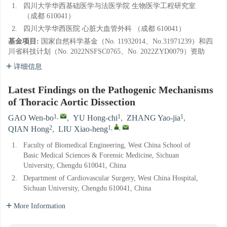
1.
四川大学华西基础医学与法医学院 生物医学工程研究室
（成都 610041）
2.
四川大学华西医院 心脏大血管外科 （成都 610041）
基金项目:
国家自然科学基金（No. 11932014、No.31971239）和四
川省科技计划（No. 2022NSFSC0765、No. 2022ZYD0079）资助
详细信息
Latest Findings on the Pathogenic Mechanisms
of Thoracic Aortic Dissection
1
,
1
1
GAO Wen-bo
,
YU Hong-chi
,
ZHANG Yao-jia
,
2
1
,
,
QIAN Hong
,
LIU Xiao-heng
1.
Faculty of Biomedical Engineering, West China School of
Basic Medical Sciences & Forensic Medicine, Sichuan
University, Chengdu 610041, China
2.
Department of Cardiovascular Surgery, West China Hospital,
Sichuan University, Chengdu 610041, China
More Information