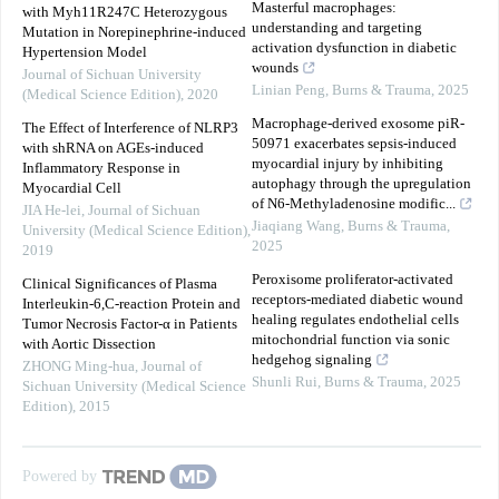
Masterful macrophages:
with Myh11R247C Heterozygous
understanding and targeting
Mutation in Norepinephrine-induced
activation dysfunction in diabetic
Hypertension Model
wounds
Journal of Sichuan University
Linian Peng
,
Burns & Trauma
,
2025
(Medical Science Edition)
,
2020
Macrophage-derived exosome piR-
The Effect of Interference of NLRP3
50971 exacerbates sepsis-induced
with shRNA on AGEs-induced
myocardial injury by inhibiting
Inflammatory Response in
autophagy through the upregulation
Myocardial Cell
of N6-Methyladenosine modific...
JIA He-lei
,
Journal of Sichuan
Jiaqiang Wang
,
Burns & Trauma
,
University (Medical Science Edition)
,
2025
2019
Peroxisome proliferator-activated
Clinical Significances of Plasma
receptors-mediated diabetic wound
Interleukin-6,C-reaction Protein and
healing regulates endothelial cells
Tumor Necrosis Factor-α in Patients
mitochondrial function via sonic
with Aortic Dissection
hedgehog signaling
ZHONG Ming-hua
,
Journal of
Shunli Rui
,
Burns & Trauma
,
2025
Sichuan University (Medical Science
Edition)
,
2015
Powered by