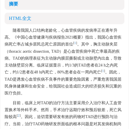
摘要
HTML全文
随着我国人口结构老龄化，心血管疾病的发病率正在逐年升
高。《中国心血管健康与疾病报告2021概要》指出，我国心血管疾
[
1
]
病死亡率占城乡居民总死亡原因的首位
。其中，胸主动脉夹层
（thoracic aortic dissection, TAD）是心血管疾病中死亡率最高的疾
病。TAD的病理表征为主动脉内膜层撕裂或主动脉壁内出血，导致
主动脉壁层分离。临床证据显示，约1/3的TAD患者在24 h之内死
[
1
]
亡，约1/2患者在48 h内死亡，80%患者会在一周内死亡
。因此，
TAD是诱发心血管疾病不良事件的重要危险因素，严重危害我国居
民身体健康和生命安全，给我国社会造成巨大的经济损失和沉重的
医疗负担。
目前，临床上对TAD的治疗方法主要采用介入治疗和人工血管
置换术等外科手术。然而，手术治疗远期疗效和预后较差，死亡风
[
2
]
险较高
。因此，迫切需要研发有效的药物对TAD进行预防与治
疗。当前，治疗TAD药物研发所面临的根本问题是对其发病机制尚