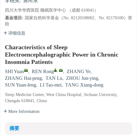
李桃美
,
唐向东
四川大学华西医院 睡眠医学中心 （成都 610041）
基金项目:
国家自然科学基金（No. 82120108002、No. 82170100）资
助
详细信息
Characteristics of Sleep
Electroencephalographic Power in Chronic
Insomnia Patients
,
SHI Yuan
,
REN Rong
,
ZHANG Ye
,
ZHANG Hai-peng
,
TAN Lu
,
ZHOU Jun-ying
,
SUN Yuan-feng
,
LI Tao-mei
,
TANG Xiang-dong
Sleep Medicine Center, West China Hospital, Sichuan University,
Chengdu 610041, China
More Information
摘要