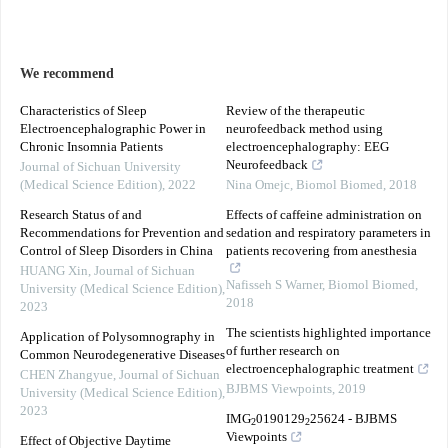
We recommend
Characteristics of Sleep
Review of the therapeutic
Electroencephalographic Power in
neurofeedback method using
Chronic Insomnia Patients
electroencephalography: EEG
Neurofeedback
Journal of Sichuan University
(Medical Science Edition)
,
2022
Nina Omejc
,
Biomol Biomed
,
2018
Research Status of and
Effects of caffeine administration on
Recommendations for Prevention and
sedation and respiratory parameters in
Control of Sleep Disorders in China
patients recovering from anesthesia
HUANG Xin
,
Journal of Sichuan
Nafisseh S Warner
,
Biomol Biomed
,
University (Medical Science Edition)
,
2018
2023
The scientists highlighted importance
Application of Polysomnography in
of further research on
Common Neurodegenerative Diseases
electroencephalographic treatment
CHEN Zhangyue
,
Journal of Sichuan
BJBMS Viewpoints
,
2019
University (Medical Science Edition)
,
2023
IMG
0190129
25624 - BJBMS
2
2
Viewpoints
Effect of Objective Daytime