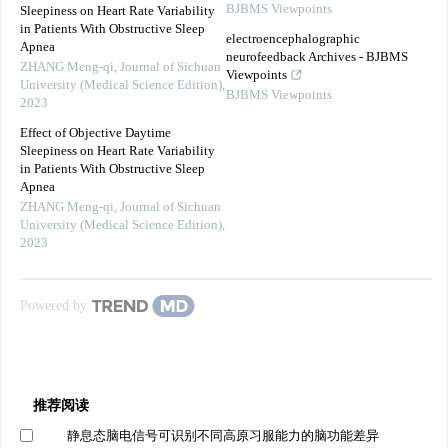
BJBMS Viewpoints
Sleepiness on Heart Rate Variability
in Patients With Obstructive Sleep
electroencephalographic
Apnea
neurofeedback Archives - BJBMS
ZHANG Meng-qi
,
Journal of Sichuan
Viewpoints
University (Medical Science Edition)
,
BJBMS Viewpoints
2023
Effect of Objective Daytime
Sleepiness on Heart Rate Variability
in Patients With Obstructive Sleep
Apnea
ZHANG Meng-qi
,
Journal of Sichuan
University (Medical Science Edition)
,
2023
Powered by
推荐阅读
静息态脑电信号可识别不同高原习服能力的脑功能差异