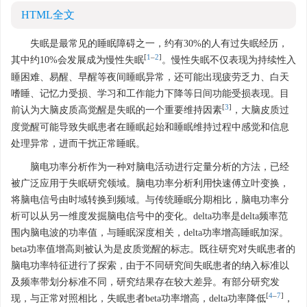
HTML全文
失眠是最常见的睡眠障碍之一，约有30%的人有过失眠经历，
[
1
–
2
]
其中约10%会发展成为慢性失眠
。慢性失眠不仅表现为持续性入
睡困难、易醒、早醒等夜间睡眠异常，还可能出现疲劳乏力、白天
嗜睡、记忆力受损、学习和工作能力下降等日间功能受损表现。目
[
3
]
前认为大脑皮质高觉醒是失眠的一个重要维持因素
，大脑皮质过
度觉醒可能导致失眠患者在睡眠起始和睡眠维持过程中感觉和信息
处理异常，进而干扰正常睡眠。
脑电功率分析作为一种对脑电活动进行定量分析的方法，已经
被广泛应用于失眠研究领域。脑电功率分析利用快速傅立叶变换，
将脑电信号由时域转换到频域。与传统睡眠分期相比，脑电功率分
析可以从另一维度发掘脑电信号中的变化。delta功率是delta频率范
围内脑电波的功率值，与睡眠深度相关，delta功率增高睡眠加深。
beta功率值增高则被认为是皮质觉醒的标志。既往研究对失眠患者的
脑电功率特征进行了探索，由于不同研究间失眠患者的纳入标准以
及频率带划分标准不同，研究结果存在较大差异。有部分研究发
[
4
–
7
]
现，与正常对照相比，失眠患者beta功率增高，delta功率降低
，