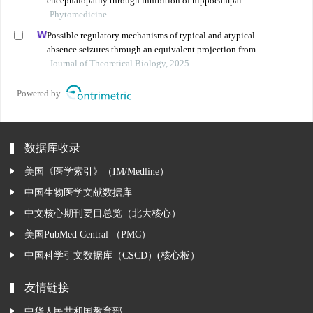
encephalopathy through inhibition of hippocampal
ferroptosis
Phytomedicine
Possible regulatory mechanisms of typical and atypical
absence seizures through an equivalent projection from
the subthalamic nucleus to the cortex: evidence in a
Journal of Theoretical Biology, 2025
computational model
Powered by
数据库收录
美国《医学索引》（IM/Medline）
中国生物医学文献数据库
中文核心期刊要目总览（北大核心）
美国PubMed Central （PMC）
中国科学引文数据库（CSCD）(核心板）
友情链接
中华人民共和国教育部