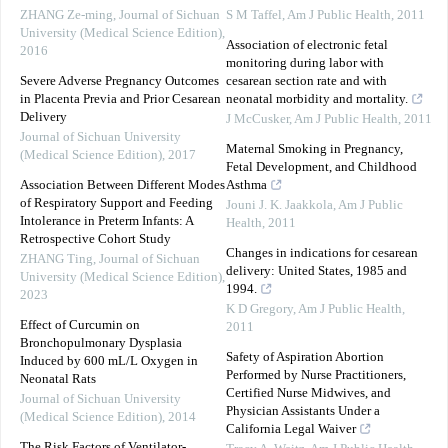
ZHANG Ze-ming
,
Journal of Sichuan
S M Taffel
,
Am J Public Health
,
2011
University (Medical Science Edition)
,
Association of electronic fetal
2016
monitoring during labor with
Severe Adverse Pregnancy Outcomes
cesarean section rate and with
in Placenta Previa and Prior Cesarean
neonatal morbidity and mortality.
Delivery
J McCusker
,
Am J Public Health
,
2011
Journal of Sichuan University
Maternal Smoking in Pregnancy,
(Medical Science Edition)
,
2017
Fetal Development, and Childhood
Association Between Different Modes
Asthma
of Respiratory Support and Feeding
Jouni J. K. Jaakkola
,
Am J Public
Intolerance in Preterm Infants: A
Health
,
2011
Retrospective Cohort Study
Changes in indications for cesarean
ZHANG Ting
,
Journal of Sichuan
delivery: United States, 1985 and
University (Medical Science Edition)
,
1994.
2023
K D Gregory
,
Am J Public Health
,
Effect of Curcumin on
2011
Bronchopulmonary Dysplasia
Safety of Aspiration Abortion
Induced by 600 mL/L Oxygen in
Performed by Nurse Practitioners,
Neonatal Rats
Certified Nurse Midwives, and
Journal of Sichuan University
Physician Assistants Under a
(Medical Science Edition)
,
2014
California Legal Waiver
The Risk Factors of Ventilator-