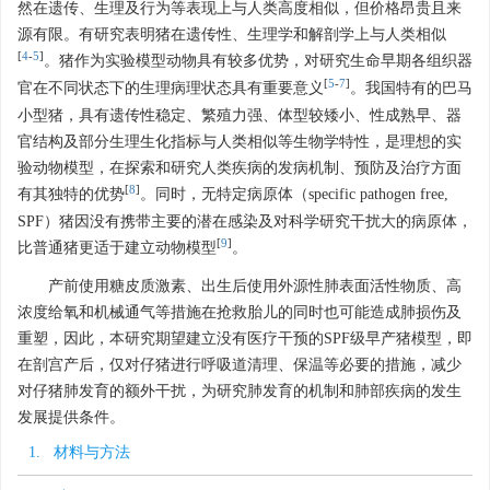
然在遗传、生理及行为等表现上与人类高度相似，但价格昂贵且来
源有限。有研究表明猪在遗传性、生理学和解剖学上与人类相似
[
4
-
5
]
。猪作为实验模型动物具有较多优势，对研究生命早期各组织器
[
5
-
7
]
官在不同状态下的生理病理状态具有重要意义
。我国特有的巴马
小型猪，具有遗传性稳定、繁殖力强、体型较矮小、性成熟早、器
官结构及部分生理生化指标与人类相似等生物学特性，是理想的实
验动物模型，在探索和研究人类疾病的发病机制、预防及治疗方面
[
8
]
有其独特的优势
。同时，无特定病原体（specific pathogen free,
SPF）猪因没有携带主要的潜在感染及对科学研究干扰大的病原体，
[
9
]
比普通猪更适于建立动物模型
。
产前使用糖皮质激素、出生后使用外源性肺表面活性物质、高
浓度给氧和机械通气等措施在抢救胎儿的同时也可能造成肺损伤及
重塑，因此，本研究期望建立没有医疗干预的SPF级早产猪模型，即
在剖宫产后，仅对仔猪进行呼吸道清理、保温等必要的措施，减少
对仔猪肺发育的额外干扰，为研究肺发育的机制和肺部疾病的发生
发展提供条件。
1. 材料与方法