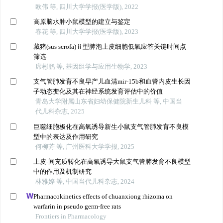
欧伟 等, 四川大学学报(医学版), 2022
高原脑水肿小鼠模型的建立与鉴定
春花 等, 四川大学学报(医学版), 2023
藏猪(sus scrofa)ⅱ型肺泡上皮细胞低氧应答关键时间点
筛选
席彬鹏 等, 基因组学与应用生物学, 2023
支气管肺发育不良早产儿血清mir-15b和血管内皮生长因
子动态变化及其在神经系统发育评估中的价值
青岛大学附属山东省妇幼保健院新生儿科 等, 中国当
代儿科杂志, 2025
巨噬细胞极化在高氧诱导新生小鼠支气管肺发育不良模
型中的表达及作用研究
何柳芳 等, 广州医科大学学报, 2025
上皮-间充质转化在高氧诱导大鼠支气管肺发育不良模型
中的作用及机制研究
林雅婷 等, 中国当代儿科杂志, 2024
Pharmacokinetics effects of chuanxiong rhizoma on
warfarin in pseudo germ-free rats
Frontiers in Pharmacology