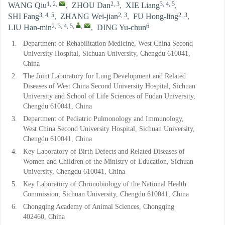
1, 2
,
2, 3
3, 4, 5
WANG Qiu
,
ZHOU Dan
,
XIE Liang
,
3, 4, 5
2, 3
2, 3
SHI Fang
,
ZHANG Wei-jian
,
FU Hong-ling
,
2, 3, 4, 5
,
,
6
LIU Han-min
,
DING Yu-chun
1.
Department of Rehabilitation Medicine, West China Second
University Hospital, Sichuan University, Chengdu 610041,
China
2.
The Joint Laboratory for Lung Development and Related
Diseases of West China Second University Hospital, Sichuan
University and School of Life Sciences of Fudan University,
Chengdu 610041, China
3.
Department of Pediatric Pulmonology and Immunology,
West China Second University Hospital, Sichuan University,
Chengdu 610041, China
4.
Key Laboratory of Birth Defects and Related Diseases of
Women and Children of the Ministry of Education, Sichuan
University, Chengdu 610041, China
5.
Key Laboratory of Chronobiology of the National Health
Commission, Sichuan University, Chengdu 610041, China
6.
Chongqing Academy of Animal Sciences, Chongqing
402460, China