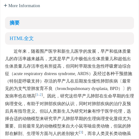
More Information
摘要
HTML全文
近年来，随着围产医学和新生儿医学的发展，早产和低体质量
儿的存活率越来越高，尤其是早产儿中极低出生体质量儿和超低出
生体质量儿存活率也有所提高，但同时早期发生急性呼吸窘迫综合
征（acute respiratory distress syndrome, ARDS）及经过各种干预措施
（特别是呼吸支持）存活的早产儿在后期发生慢性肺部疾病〔最常
见的为支气管肺发育不良（bronchopulmonary dysplasia, BPD）〕的
[
1
-
2
]
发病率也在增高
。因此，研究这些早产儿肺部在生命早期的生理
病理变化，有助于对肺部疾病的认识，同时对肺部疾病的治疗及预
后具有指导意义。但以人类新生儿为研究对象有悖于医学伦理，选
择合适的动物模型来研究早产儿肺部早期的生理病理变化显得尤为
重要。目前最常见的动物模型来自大小鼠等啮齿类动物，但鼠的肺
[
3
]
部在解剖、生理等方面与人的差别较大
，而非人类灵长类动物虽