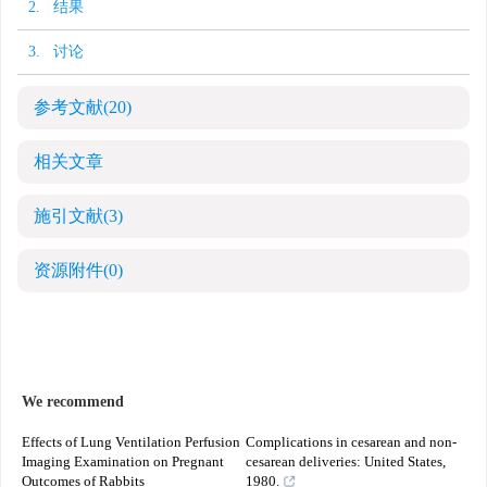
2. 结果
3. 讨论
参考文献
(20)
相关文章
施引文献
(3)
资源附件
(0)
We recommend
Effects of Lung Ventilation Perfusion
Complications in cesarean and non-
Imaging Examination on Pregnant
cesarean deliveries: United States,
Outcomes of Rabbits
1980.