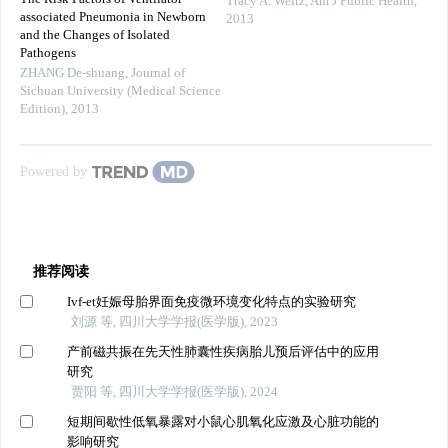
Tracy A. Weitz
,
Am J Public Health
,
associated Pneumonia in Newborn
2013
and the Changes of Isolated
Pathogens
ZHANG De-shuang
,
Journal of
Sichuan University (Medical Science
Edition)
,
2013
Powered by
推荐阅读
Ivf-et妊娠母胎界面免疫微环境变化特点的实验研究
刘源 等, 四川大学学报(医学版), 2023
产前磁共振在先天性肺囊性疾病胎儿预后评估中的应用
研究
贾阳 等, 四川大学学报(医学版), 2024
短期间歇性低氧暴露对小鼠心肌氧化应激及心脏功能的
影响研究