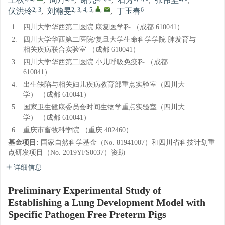
王秋
,
周丹
,
谢亮
,
石芳
,
张伟坚
,
2, 3
2, 3, 4, 5
,
,
6
伏洪玲
,
刘瀚旻
,
丁玉春
1.
四川大学华西第二医院 康复医学科 （成都 610041）
2.
四川大学华西第二医院/复旦大学生命科学学院 肺发育与
相关疾病联合实验室 （成都 610041）
3.
四川大学华西第二医院 小儿呼吸免疫科 （成都
610041）
4.
出生缺陷与相关妇儿疾病教育部重点实验室（四川大
学） （成都 610041）
5.
国家卫生健康委员会时间生物学重点实验室（四川大
学） （成都 610041）
6.
重庆市畜牧科学院 （重庆 402460）
基金项目:
国家自然科学基金（No. 81941007）和四川省科技计划重
点研发项目（No. 2019YFS0037）资助
详细信息
Preliminary Experimental Study of
Establishing a Lung Development Model with
Specific Pathogen Free Preterm Pigs