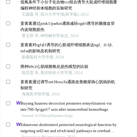
低氧条件下小分子化合物vcr组合诱导大鼠成纤维细胞重
编程神经前体细胞的实验研究
王圆圆 等, 四川大学学报(医学版), 2022
姜黄素通过pink1/parkin通路减轻ogd/r诱导的脑微血管
内皮细胞损伤
覃玉群 等, 神经解剖学杂志, 2024
姜黄素对tgf-β1诱导的心脏成纤维细胞表达ngf、il-1β、
tnf-α的影响及机制研究
新疆医科大学学报, 2024
两种h9c2心肌细胞氧化损伤模型的比较
陈芸霞 等, 重庆医科大学学报, 2024
姜黄素通过调节sirt3foxo3a通路改善糖尿病心肌病的机
制研究
海南医学院学报, 2024
Buyang huanwu decoction promotes remyelination via
mir-760-3p/gpr17 axis after intracerebral hemorrhage
Journal of Ethnopharmacology
Edaravone dexborneol protected neurological function by
targeting nrf2/are and nf-κb/aim2 pathways in cerebral
ischemia/reperfusion injury
Frontiers in Pharmacology, 2025