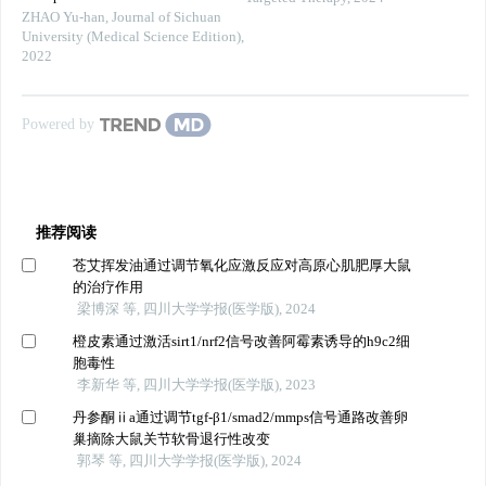
ZHAO Yu-han
,
Journal of Sichuan
University (Medical Science Edition)
,
2022
Powered by
推荐阅读
苍艾挥发油通过调节氧化应激反应对高原心肌肥厚大鼠
的治疗作用
梁博深 等, 四川大学学报(医学版), 2024
橙皮素通过激活sirt1/nrf2信号改善阿霉素诱导的h9c2细
胞毒性
李新华 等, 四川大学学报(医学版), 2023
丹参酮ⅱa通过调节tgf-β1/smad2/mmps信号通路改善卵
巢摘除大鼠关节软骨退行性改变
郭琴 等, 四川大学学报(医学版), 2024