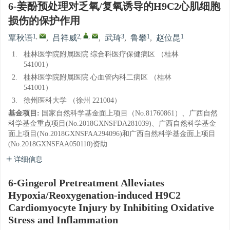
6-姜酚预处理对乏氧/复氧诱导的H9C2心肌细胞
损伤的保护作用
1
,
2
,
,
3
1
1
覃秋语
,
吕祥威
,
武琦
,
鲁攀
,
赵位昆
1.
桂林医学院附属医院 综合科医疗保健病区 （桂林
541001）
2.
桂林医学院附属医院 心血管内科二病区 （桂林
541001）
3.
徐州医科大学 （徐州 221004）
基金项目:
国家自然科学基金面上项目（No.81760861）、广西自然
科学基金重点项目(No.2018GXNSFDA281039)、广西自然科学基金
面上项目(No.2018GXNSFAA294096)和广西自然科学基金面上项目
(No.2018GXNSFAA050110)资助
详细信息
6-Gingerol Pretreatment Alleviates
Hypoxia/Reoxygenation-induced H9C2
Cardiomyocyte Injury by Inhibiting Oxidative
Stress and Inflammation