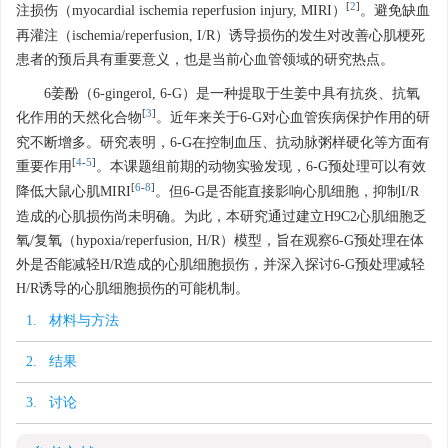
[
2
]
注损伤（myocardial ischemia reperfusion injury, MIRI）
。避免缺血
再灌注（ischemia/reperfusion, I/R）诱导损伤的发生对改善心肌梗死
患者的预后具有重要意义，也是当前心血管领域的研究热点。
6姜酚（6-gingerol, 6-G）是一种提取于生姜中具有抗炎、抗氧
[
3
]
化作用的天然化合物
。近年来关于6-G对心血管疾病保护作用的研
究不断增多。研究表明，6-G在控制血压、抗动脉粥样硬化等方面有
[
4
-
5
]
重要作用
。本课题组前期的动物实验发现，6-G预处理可以有效
[
6
-
8
]
降低大鼠心肌MIRI
。但6-G是否能直接影响心肌细胞，抑制I/R
造成的心肌损伤尚未明确。为此，本研究通过建立H9C2心肌细胞乏
氧/复氧（hypoxia/reperfusion, H/R）模型，旨在观察6-G预处理在体
外是否能减轻H/R造成的心肌细胞损伤，并深入探讨6-G预处理减轻
H/R诱导的心肌细胞损伤的可能机制。
1. 材料与方法
2. 结果
3. 讨论