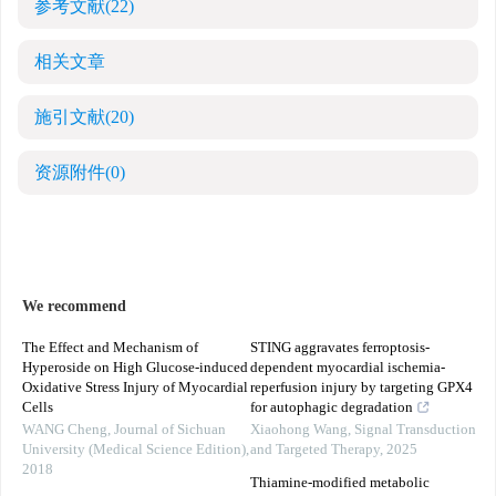
参考文献
(22)
相关文章
施引文献
(20)
资源附件
(0)
We recommend
The Effect and Mechanism of
STING aggravates ferroptosis-
Hyperoside on High Glucose-induced
dependent myocardial ischemia-
Oxidative Stress Injury of Myocardial
reperfusion injury by targeting GPX4
Cells
for autophagic degradation
WANG Cheng
,
Journal of Sichuan
Xiaohong Wang
,
Signal Transduction
University (Medical Science Edition)
,
and Targeted Therapy
,
2025
2018
Thiamine-modified metabolic