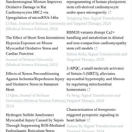
Sanshentongmai Mixture Improves
reprogramming of human pluripotent
Oxidative Damage in Rat
stem cell-derived cardiomyocyte
Cardiomyocytes H9C2 via
under space microgravity
Upregulation of microRNA-146a
Xinglong Han
,
Signal Transduction
LI Ran
,
Journal of Sichuan University
and Targeted Therapy
,
2024
(Medical Science Edition)
,
2024
RBM20 variants disrupt Ca2+
The Effect of Short-Term Intermittent
handling and metabolism in dilated
Hypoxia Exposure on Mouse
and non-compaction cardiomyopathy
Myocardial Oxidative Stress and
stem cell models
Cardiac Function
Sabine Rebs
,
Signal Transduction and
Journal of Sichuan University
Targeted Therapy
,
2026
(Medical Science Edition)
,
2022
2-APQC, a small-molecule activator
Effects of Xenon Preconditioning
of Sirtuin-3 (SIRT3), alleviates
Against Ischemia/Reperfusion Injury
myocardial hypertrophy and fibrosis
and Oxidative Stress in Immature
by regulating mitochondrial
Heart
homeostasis
LI Qian
,
Journal of Sichuan
Fu Peng
,
Signal Transduction and
University (Medical Science Edition)
,
Targeted Therapy
,
2024
2014
Characterization of ferroptosis-
Hydrogen Sulfide Ameliorates
triggered pyroptotic signaling in
Myocardial Injury Caused by Sepsis
heart failure
Through Suppressing ROS-Mediated
Xukun Bi
,
Signal Transduction and
Endoplasmic Reticulum Stress
Targeted Therapy
,
2024