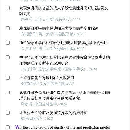
表现为肾病综合征的成人节段性膜性肾病1例报告及文
献复习
姜毅 等, 四川大学学报(医学版), 2023
糖尿病肾脏疾病非经典临床类型与病理变化综述
方晨茜 等, 四川大学学报(医学版), 2023
Nrf2信号通路在补锌治疗1型糖尿病肾病小鼠中的作用
徐连红 等, 四川大学学报(医学版), 2025
中性粒细胞与淋巴细胞比值在过敏性紫癜性肾炎患儿临
床和病理学诊断中的应用研究
白梦刻 等, 延安大学学报（医学科学版）, 2024
纤维连接蛋白肾病1例并文献复习
李柱宏 等, 临床与病理杂志, 2024
紫癜性肾炎患儿纤维蛋白原与国际小儿肾脏病研究组病
理分级及肾单位微观病变的关系研究
高敏 等, 中国全科医学, 2024
儿童先天性肾脏及泌尿道异常的临床特征
实用临床医学, 2025
Influencing factors of quality of life and prediction model