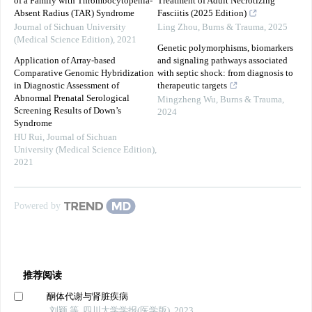
of a Family with Thrombocytopenia-
Treatment of Adult Necrotizing
Absent Radius (TAR) Syndrome
Fasciitis (2025 Edition)
Journal of Sichuan University
Ling Zhou
,
Burns & Trauma
,
2025
(Medical Science Edition)
,
2021
Genetic polymorphisms, biomarkers
Application of Array-based
and signaling pathways associated
Comparative Genomic Hybridization
with septic shock: from diagnosis to
in Diagnostic Assessment of
therapeutic targets
Abnormal Prenatal Serological
Mingzheng Wu
,
Burns & Trauma
,
Screening Results of Down’s
2024
Syndrome
HU Rui
,
Journal of Sichuan
University (Medical Science Edition)
,
2021
Powered by
推荐阅读
酮体代谢与肾脏疾病
刘颖 等, 四川大学学报(医学版), 2023