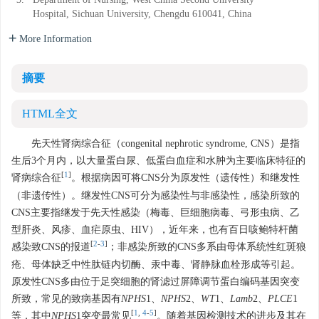
3.
Department of Nursing, West China Second University
Hospital, Sichuan University, Chengdu 610041, China
More Information
摘要
HTML全文
先天性肾病综合征（congenital nephrotic syndrome, CNS）是指
生后3个月内，以大量蛋白尿、低蛋白血症和水肿为主要临床特征的
[
1
]
肾病综合征
。根据病因可将CNS分为原发性（遗传性）和继发性
（非遗传性）。继发性CNS可分为感染性与非感染性，感染所致的
CNS主要指继发于先天性感染（梅毒、巨细胞病毒、弓形虫病、乙
型肝炎、风疹、血疟原虫、HIV），近年来，也有百日咳鲍特杆菌
[
2
-
3
]
感染致CNS的报道
；非感染所致的CNS多系由母体系统性红斑狼
疮、母体缺乏中性肽链内切酶、汞中毒、肾静脉血栓形成等引起。
原发性CNS多由位于足突细胞的肾滤过屏障调节蛋白编码基因突变
所致，常见的致病基因有
NPHS
1、
NPHS
2、
WT
1、
Lamb
2、
PLCE
1
[
1
,
4
-
5
]
等，其中
NPHS
1突变最常见
。随着基因检测技术的进步及其在