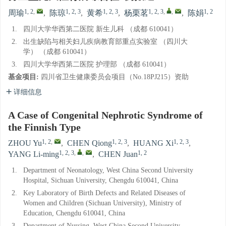
1, 2
,
1, 2, 3
1, 2, 3
1, 2, 3
,
,
1, 2
周瑜
,
陈琼
,
黄希
,
杨栗茗
,
陈娟
1.
四川大学华西第二医院 新生儿科 （成都 610041）
2.
出生缺陷与相关妇儿疾病教育部重点实验室 （四川大
学） （成都 610041）
3.
四川大学华西第二医院 护理部 （成都 610041）
基金项目:
四川省卫生健康委员会项目（No.18PJ215）资助
详细信息
A Case of Congenital Nephrotic Syndrome of
the Finnish Type
1, 2
,
1, 2, 3
1, 2, 3
ZHOU Yu
,
CHEN Qiong
,
HUANG Xi
,
1, 2, 3
,
,
1, 2
YANG Li-ming
,
CHEN Juan
1.
Department of Neonatology, West China Second University
Hospital, Sichuan University, Chengdu 610041, China
2.
Key Laboratory of Birth Defects and Related Diseases of
Women and Children (Sichuan University), Ministry of
Education, Chengdu 610041, China