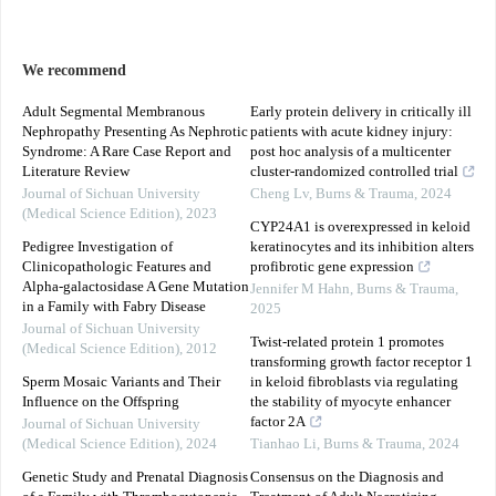
We recommend
Adult Segmental Membranous
Early protein delivery in critically ill
Nephropathy Presenting As Nephrotic
patients with acute kidney injury:
Syndrome: A Rare Case Report and
post hoc analysis of a multicenter
Literature Review
cluster-randomized controlled trial
Journal of Sichuan University
Cheng Lv
,
Burns & Trauma
,
2024
(Medical Science Edition)
,
2023
CYP24A1 is overexpressed in keloid
Pedigree Investigation of
keratinocytes and its inhibition alters
Clinicopathologic Features and
profibrotic gene expression
Alpha-galactosidase A Gene Mutation
Jennifer M Hahn
,
Burns & Trauma
,
in a Family with Fabry Disease
2025
Journal of Sichuan University
Twist-related protein 1 promotes
(Medical Science Edition)
,
2012
transforming growth factor receptor 1
Sperm Mosaic Variants and Their
in keloid fibroblasts via regulating
Influence on the Offspring
the stability of myocyte enhancer
factor 2A
Journal of Sichuan University
(Medical Science Edition)
,
2024
Tianhao Li
,
Burns & Trauma
,
2024
Genetic Study and Prenatal Diagnosis
Consensus on the Diagnosis and