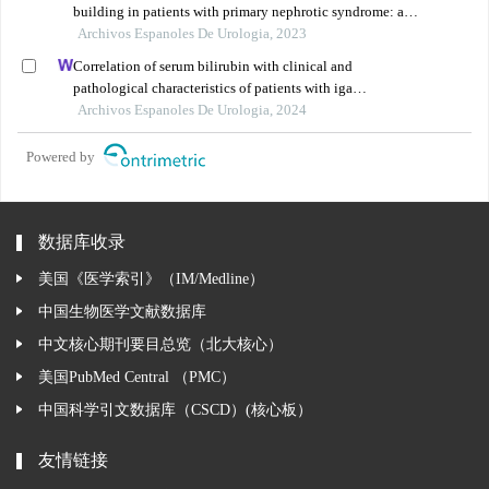
building in patients with primary nephrotic syndrome: a
single-centre retrospective study
Archivos Espanoles De Urologia, 2023
Correlation of serum bilirubin with clinical and
pathological characteristics of patients with iga
nephropathy
Archivos Espanoles De Urologia, 2024
Powered by
数据库收录
美国《医学索引》（IM/Medline）
中国生物医学文献数据库
中文核心期刊要目总览（北大核心）
美国PubMed Central （PMC）
中国科学引文数据库（CSCD）(核心板）
友情链接