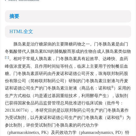
摘要
HTML全文
胰岛素是治疗糖尿病的主要降糖药物之一。门冬胰岛素是由门
冬氨酸替代人胰岛素B28的脯氨酸而形成的生物合成人胰岛素类似物
[
1
]
。相对于常规人胰岛素，门冬胰岛素具有起效早、达峰快、血药
峰值浓度更高、且作用时间短等特点，临床上主要用于控制餐后血
糖。门冬胰岛素原研药由丹麦诺和诺德公司开发，珠海联邦制药股
份有限公司（简称联邦制药公司）研制的门冬胰岛素注射液与丹麦
®
诺和诺德公司生产的门冬胰岛素注射液（商品名：诺和锐
）采用的
生产方式相似（均是通过基因重组技术，利用酵母产生），该制剂
已获得国家食品药品监督管理总局批准进行临床试验（批件号：
2013L00774）。本研究目的是以联邦制药公司生产的门冬胰岛素作
®
为受试制剂，以丹麦诺和诺德公司生产的门冬胰岛素（诺和锐
）为
参比制剂，评价受试制剂门冬胰岛素的药代动力学
（pharmacokinetics, PK）及药效动力学（phannacodynamics, PD）特