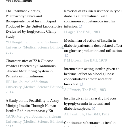
We recommend
The Pharmacokinetics,
Reversal of insulin resistance in type I
Pharmacodynamics and
diabetes after treatment with
Bioequivalence of Insulin Aspart
continuous subcutaneous insulin
Produced by the United Laboratories
infusion.
Evaluated by Euglycemic Clamp
I Lager
,
The BMJ
,
1983
Study
Mechanism of action of insulin in
YU Hong-ling
,
Journal of Sichuan
diabetic patients: a dose-related effect
University (Medical Science Edition)
,
on glucose production and utilisation
2020
P M Brown
,
The BMJ
,
1978
Characteristics of 72 h Glucose
Profiles Detected by Continuous
Intermediate acting insulin given at
Glucose Monitoring System in
bedtime: effect on blood glucose
Patients with Insulinoma
concentrations before and after
HE Hua
,
Journal of Sichuan
breakfast.
University (Medical Science Edition)
,
A J Francis
,
The BMJ
,
1983
2014
Insulin given intranasally induces
A Study on the Feasibility to Assay
hypoglycaemia in normal and
Minipig Insulin Through Human
diabetic subjects.
Insulin Radioimmunoassay Kit
A E Pontiroli
,
The BMJ
,
1982
YANG Meng-yu
,
Journal of Sichuan
University (Medical Science Edition)
,
Continuous subcutaneous insulin
2017