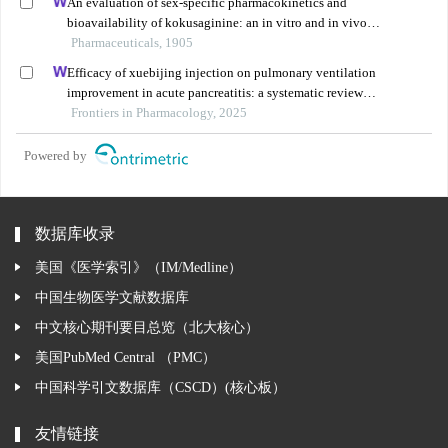
An evaluation of sex-specific pharmacokinetics and
bioavailability of kokusaginine: an in vitro and in vivo
investigation
Pharmaceuticals, 1905
Efficacy of xuebijing injection on pulmonary ventilation
improvement in acute pancreatitis: a systematic review
and meta-analysis
Frontiers in Pharmacology, 2025
Powered by
数据库收录
美国《医学索引》（IM/Medline）
中国生物医学文献数据库
中文核心期刊要目总览（北大核心）
美国PubMed Central （PMC）
中国科学引文数据库（CSCD）(核心板）
友情链接