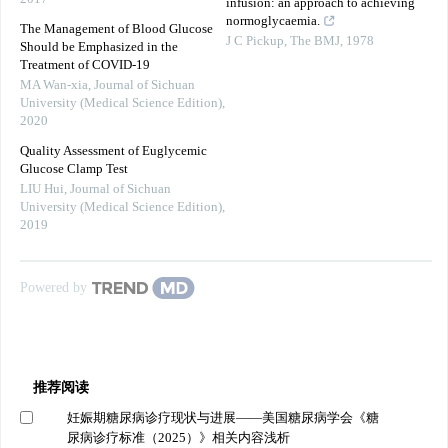
infusion: an approach to achieving
normoglycaemia.
The Management of Blood Glucose
J C Pickup
,
The BMJ
,
1978
Should be Emphasized in the
Treatment of COVID-19
MA Wan-xia
,
Journal of Sichuan
University (Medical Science Edition)
,
2020
Quality Assessment of Euglycemic
Glucose Clamp Test
LIU Hui
,
Journal of Sichuan
University (Medical Science Edition)
,
2019
Powered by
推荐阅读
妊娠期糖尿病诊疗现状与进展——美国糖尿病学会《糖
尿病诊疗标准（2025）》相关内容浅析