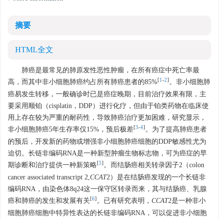
摘要
HTML全文
肺癌是最常见的肺原发性恶性肿瘤，在所有癌症中死亡率最
[
1
-
2
]
高，而其中非小细胞肺癌约占所有肺癌患者的85%
。非小细胞肺
癌易发生转移，一般确诊时已是癌症晚期，目前治疗效果有限，主
要采用顺铂（cisplatin，DDP）进行化疗，但由于铂类药物在临床使
用上存在较为严重的耐药性，导致肺癌治疗更加困难，研究显示，
[
3
-
4
]
非小细胞肺癌5年生存率仅15%，预后极差
。为了提高肺癌患者
的预后，开发新的药物或增强非小细胞肺癌细胞的DDP敏感性尤为
迫切。长链非编码RNA是一种新型肿瘤生物标志物，可为癌症的早
[
5
]
期诊断和治疗提供一种新策略
。而结肠癌相关转录因子2（colon
cancer associated transcript 2,
CCAT
2）是在结肠癌发现的一个长链非
编码RNA，由染色体8q24这一保守区转录而来，其与结肠癌、乳腺
[
6
]
癌和肺癌的发生和发展有关
。已有研究表明，
CCAT
2是一种非小
细胞肺癌细胞中特异性表达的长链非编码RNA，可以促进非小细胞