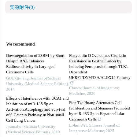
资源附件
(0)
We recommend
Downregulation of 53BP1 by Short
Platycodin D Overcomes Cisplatin
Hairpin RNA Enhances
Resistance in Gastric Cancer by
Radiosensitivity in Laryngeal
Inducing Ferroptosis through TLK1-
Carcinoma Cells
Dependent
UHRF2/DNMT3A/ALOX15 Pathway
GOU Qi-heng
,
Journal of Sichuan
University (Medical Science Edition)
,
Chinese Journal of Integrative
2014
Medicine
,
2026
Effects of Interference with UCA1 and
Pien Tze Huang Attenuates Cell
Inhibition of miR-185-5p on
Proliferation and Stemness Promoted
Activation,Autophagy and Survival
by miR-483-5p in Hepatocellular
of β-Catenin Pathway in Non-small
Carcinoma Cells
Cell Lung Cancer
Li-hui Wei
,
Chinese Journal of
Journal of Sichuan University
Integrative Medicine
,
2025
(Medical Science Edition)
,
2019