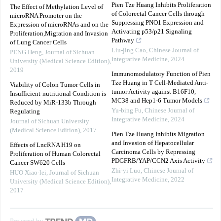
Pien Tze Huang Inhibits Proliferation
The Effect of Methylation Level of
of Colorectal Cancer Cells through
microRNA Promoter on the
Suppressing PNO1 Expression and
Expression of microRNAs and on the
Activating p53/p21 Signaling
Proliferation,Migration and Invasion
Pathway
of Lung Cancer Cells
Liu-jing Cao
,
Chinese Journal of
PENG Heng
,
Journal of Sichuan
Integrative Medicine
,
2024
University (Medical Science Edition)
,
2019
Immunomodulatory Function of Pien
Tze Huang in T Cell-Mediated Anti-
Viability of Colon Tumor Cells in
tumor Activity against B16F10,
Insufficient-nutritional Condition is
MC38 and Hep1-6 Tumor Models
Reduced by MiR-133b Through
Yu-bing Fu
,
Chinese Journal of
Regulating
Integrative Medicine
,
2024
Journal of Sichuan University
(Medical Science Edition)
,
2017
Pien Tze Huang Inhibits Migration
and Invasion of Hepatocellular
Effects of LncRNA H19 on
Carcinoma Cells by Repressing
Proliferation of Human Colorectal
PDGFRB/YAP/CCN2 Axis Activity
Cancer SW620 Cells
Zhi-yi Luo
,
Chinese Journal of
HUO Xiao-lei
,
Journal of Sichuan
Integrative Medicine
,
2022
University (Medical Science Edition)
,
2017