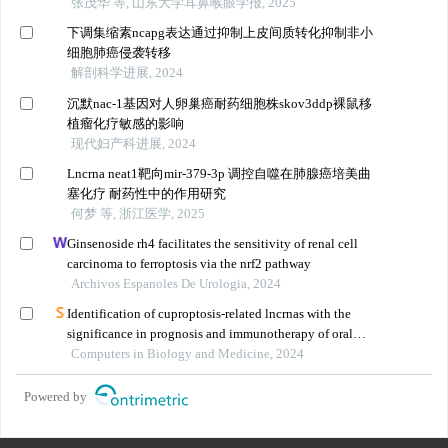
张茂华 等, 山东大学耳鼻喉眼学报, 2025
下调集缩素ncapg表达通过抑制上皮间质转化抑制非小
细胞肺癌侵袭转移
解剖科学进展, 2024
沉默nac-1基因对人卵巢癌耐药细胞株skov3ddp裸鼠移
植瘤化疗敏感的影响
现代妇产科进展, 2024
Lncrna neat1靶向mir-379-3p 调控自噬在肺腺癌培美曲
塞化疗 耐药性中的作用研究
何梦 等, 浙江医学, 2025
Ginsenoside rh4 facilitates the sensitivity of renal cell
carcinoma to ferroptosis via the nrf2 pathway
Archivos Espanoles De Urologia, 2024
Identification of cuproptosis-related lncrnas with the
significance in prognosis and immunotherapy of oral
squamous cell carcinoma
Computers in Biology and Medicine, 2024
Powered by