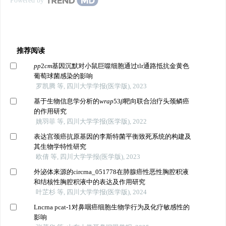
Powered by
推荐阅读
pp
2
cm
基因沉默对小鼠巨噬细胞通过tlr通路抵抗金黄色
葡萄球菌感染的影响
罗凯腾 等, 四川大学学报(医学版), 2023
基于生物信息学分析的
wrap
53
β
靶向联合治疗头颈鳞癌
的作用研究
姚羽菲 等, 四川大学学报(医学版), 2022
表达宫颈癌抗原基因的李斯特菌平衡致死系统的构建及
其生物学特性研究
欧倩 等, 四川大学学报(医学版), 2023
外泌体来源的circrna_051778在肺腺癌性恶性胸腔积液
和结核性胸腔积液中的表达及作用研究
叶芷杉 等, 四川大学学报(医学版), 2024
Lncrna pcat-1对鼻咽癌细胞生物学行为及化疗敏感性的
影响