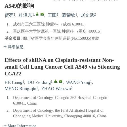
A549的影响
1
1
,
,
1
1
2
贺亮
,
杜泽东
,
王阳
,
蒙荣钦
,
赵文武
1.
成都市三六三医院 肿瘤科 （成都 610041）
2.
重庆医科大学附属第一医院 肿瘤科 （重庆 400016）
基金项目:
四川省医学会青年创新课题(No.150035)资助
详细信息
Effects of shRNA on Cisplatin-resistant Non-
small Cell Lung Cancer Cell A549 via Silencing
CCAT
2
1
1
,
,
1
HE Liang
,
DU Ze-dong
,
WANG Yang
,
1
2
MENG Rong-qin
,
ZHAO Wen-wu
1.
Department of Oncology, Chengdu 363 Hospital, Chengdu
610041, China
2.
Department of Oncology, the First Affiliated Hospital of
Chongqing Medical University, Chongqing 400016, China
More Information