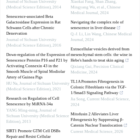
Journal of Sichuan University
Xiaokai Fang, Shan Zhang,
(Medical Science Edition)
,
2014
Mingyang Wu, et al.
,
Chinese
Medical Journal
,
2024
Senescence-associated Beta
Galactosidase Expression in Rat
Navigating the complex role of
Schwann Cells after Chronic
senescence in liver disease
Denervation
Q.-J. Li, Lin Wang
,
Chinese Medical
Journal of Sichuan University
Journal
,
2024
(Medical Science Edition)
,
2016
Extracellular vesicles derived from
Down-regulation of the Expression of
mesenchymal stem cells: the wine in
Senescence Proteins P16 and P21 by
Hebe's hands to treat skin aging
Activating Connexin 43 in the
Qixiang Gui
,
Precision Clinical
Smooth Muscle of Spiral Modiolar
Medicine
,
2024
Artery of Guinea Pigs
TL1A Promotes Fibrogenesis in
HU Na
,
Journal of Sichuan University
Colonic Fibroblasts via the TGF-
(Medical Science Edition)
,
2021
1/Smad3 Signaling Pathway
Research on Regulation of Cell
Jia Song
,
Current Medical Science
,
Senescence by MiRNA-34a
2024
YANG Ming-ming
,
Journal of
Mitofusin 2 Alleviates Liver
Sichuan University (Medical Science
Fibrogenesis by Suppressing β-
Edition)
,
2013
Catenin Nuclear Translocation
SIRT1 Promote GTM Cell DSBs
Current Medical Science
,
2026
Repair and Resist Cellular