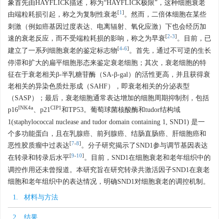
象首先由HAYFLICK描述，称为“HAYFLICK极限”，这种细胞衰老
[
1
]
由端粒耗损引起，称之为复制性衰老
。然而，二倍体细胞在某些
刺激（例如癌基因过度表达、电离辐射、氧化应激）下也会经历加
[
2
-
3
]
速的衰老反应，而不受端粒耗损的影响，称之为早衰
。目前，已
[
4
-
6
]
建立了一系列细胞衰老的鉴定标志物
。首先，通过不可逆的生长
停滞和扩大的扁平细胞形态来鉴定衰老细胞；其次，衰老细胞的特
征在于衰老相关β-半乳糖苷酶（SA-β-gal）的活性更高，并且获得衰
老相关的异染色质灶形成（SAHF），即衰老相关的分泌表型
（SASP）；最后，衰老细胞通常表达增加的细胞周期抑制剂，包括
INK4a
CIP1
p16
、p21
和TP53。葡萄球菌核酸酶和tudor结构域
1(staphylococcal nuclease and tudor domain containing 1, SND1) 是一
个多功能蛋白，且在乳腺癌、前列腺癌、结肠直肠癌、肝细胞癌和
[
7
-
8
]
恶性胶质瘤中过表达
。分子研究揭示了SND1参与调节基因表达
[
9
-
10
]
在转录和转录后水平
。目前，SND1在细胞衰老和老年组织中的
调控作用还未曾报道。本研究旨在研究转录共激活因子SND1在衰老
细胞和老年组织中的表达情况，明确SND1对细胞衰老的调控机制。
1. 材料与方法
2. 结果