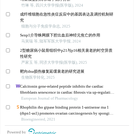
竹琳 等, 四川大学学报(医学版), 2024
成纤维细胞在急性炎症反应中的基因表达及调控机制研
究
细胞与分子免疫学杂志, 2025
Senp1介导蛛网膜下腔出血后神经元焦亡的作用
马寅瑞 等, 陆军军医大学学报, 2024
2型糖尿病小鼠骨组织中p21与p16相关衰老的时空异质
性研究
严家玉 等, 同济大学学报(医学版), 2025
靶向dna损伤修复延缓衰老的研究进展
生物医学转化, 2025
Calcitonin gene-related peptide inhibits the cardiac
fibroblasts senescence in cardiac fibrosis via up-regulating
klotho expression
European Journal of Pharmacology
Rhophilin rho gtpase binding protein 1-antisense rna 1
(rhpn1-as1) promotes ovarian carcinogenesis by sponging
microrna-485-5p and releasing dna topoisomerase ii alpha
Bioengineered, 2021
(top2a)
Powered by