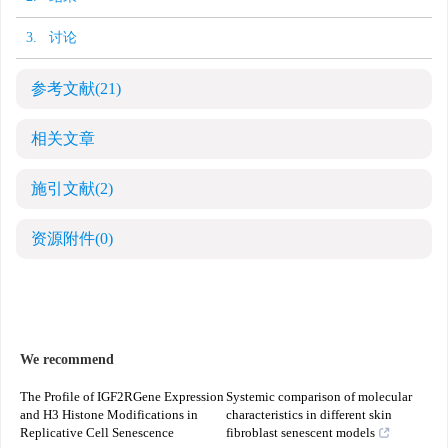
3. 讨论
参考文献
(21)
相关文章
施引文献
(2)
资源附件
(0)
We recommend
The Profile of IGF2RGene Expression
Systemic comparison of molecular
and H3 Histone Modifications in
characteristics in different skin
Replicative Cell Senescence
fibroblast senescent models