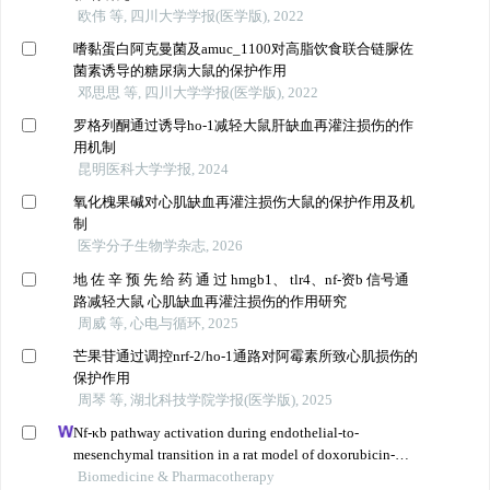
欧伟 等, 四川大学学报(医学版), 2022
嗜黏蛋白阿克曼菌及amuc_1100对高脂饮食联合链脲佐
菌素诱导的糖尿病大鼠的保护作用
邓思思 等, 四川大学学报(医学版), 2022
罗格列酮通过诱导ho-1减轻大鼠肝缺血再灌注损伤的作
用机制
昆明医科大学学报, 2024
氧化槐果碱对心肌缺血再灌注损伤大鼠的保护作用及机
制
医学分子生物学杂志, 2026
地 佐 辛 预 先 给 药 通 过 hmgb1、 tlr4、nf-资b 信号通
路减轻大鼠 心肌缺血再灌注损伤的作用研究
周威 等, 心电与循环, 2025
芒果苷通过调控nrf-2/ho-1通路对阿霉素所致心肌损伤的
保护作用
周琴 等, 湖北科技学院学报(医学版), 2025
Nf-κb pathway activation during endothelial-to-
mesenchymal transition in a rat model of doxorubicin-
induced cardiotoxicity
Biomedicine & Pharmacotherapy