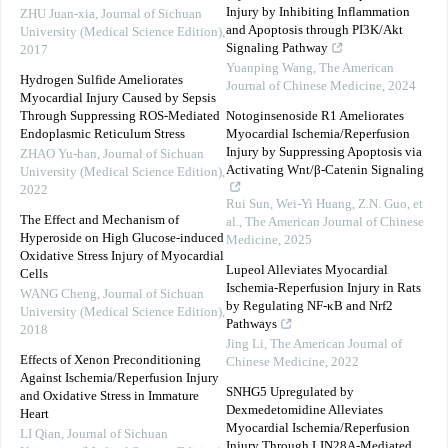
Injury by Inhibiting Inflammation
ZHU Juan-xia
,
Journal of Sichuan
and Apoptosis through PI3K/Akt
University (Medical Science Edition)
,
Signaling Pathway
2017
Yuanping Wang
,
The American
Hydrogen Sulfide Ameliorates
Journal of Chinese Medicine
,
2024
Myocardial Injury Caused by Sepsis
Through Suppressing ROS-Mediated
Notoginsenoside R1 Ameliorates
Endoplasmic Reticulum Stress
Myocardial Ischemia/Reperfusion
Injury by Suppressing Apoptosis via
ZHAO Yu-han
,
Journal of Sichuan
Activating Wnt/β-Catenin Signaling
University (Medical Science Edition)
,
2022
Rui Sun, Wei-Yi Huang, Z.N. Guo, et
The Effect and Mechanism of
al.
,
The American Journal of Chinese
Hyperoside on High Glucose-induced
Medicine
,
2025
Oxidative Stress Injury of Myocardial
Lupeol Alleviates Myocardial
Cells
Ischemia-Reperfusion Injury in Rats
WANG Cheng
,
Journal of Sichuan
by Regulating NF-κB and Nrf2
University (Medical Science Edition)
,
Pathways
2018
Jing Li
,
The American Journal of
Effects of Xenon Preconditioning
Chinese Medicine
,
2022
Against Ischemia/Reperfusion Injury
SNHG5 Upregulated by
and Oxidative Stress in Immature
Dexmedetomidine Alleviates
Heart
Myocardial Ischemia/Reperfusion
LI Qian
,
Journal of Sichuan
Injury Through LIN28A-Mediated