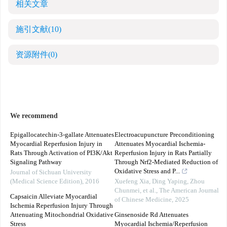
相关文章
施引文献
(10)
资源附件
(0)
We recommend
Epigallocatechin-3-gallate Attenuates
Electroacupuncture Preconditioning
Myocardial Reperfusion Injury in
Attenuates Myocardial Ischemia-
Rats Through Activation of PI3K/Akt
Reperfusion Injury in Rats Partially
Signaling Pathway
Through Nrf2-Mediated Reduction of
Oxidative Stress and P...
Journal of Sichuan University
(Medical Science Edition)
,
2016
Xuefeng Xia, Ding Yaping, Zhou
Chunmei, et al.
,
The American Journal
Capsaicin Alleviate Myocardial
of Chinese Medicine
,
2025
Ischemia Reperfusion Injury Through
Attenuating Mitochondrial Oxidative
Ginsenoside Rd Attenuates
Stress
Myocardial Ischemia/Reperfusion