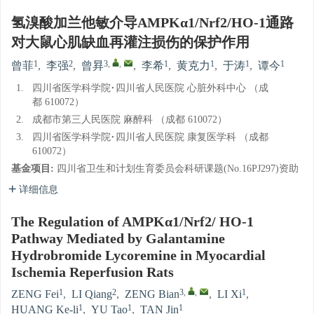
氢溴酸加兰他敏介导AMPKα1/Nrf2/HO-1通路
对大鼠心肌缺血再灌注损伤的保护作用
1
2
3
,
,
1
1
1
1
曾菲
,
李强
,
曾昪
,
李希
,
黄克力
,
于涛
,
谭今
1.
四川省医学科学院·四川省人民医院 心脏外科中心 （成
都 610072）
2.
成都市第三人民医院 麻醉科 （成都 610072）
3.
四川省医学科学院·四川省人民医院 康复医学科 （成都
610072）
基金项目:
四川省卫生和计划生育委员会科研课题(No.16PJ297)资助
详细信息
The Regulation of AMPKα1/Nrf2/ HO-1
Pathway Mediated by Galantamine
Hydrobromide Lycoremine in Myocardial
Ischemia Reperfusion Rats
1
2
3
,
,
1
ZENG Fei
,
LI Qiang
,
ZENG Bian
,
LI Xi
,
1
1
1
HUANG Ke-li
,
YU Tao
,
TAN Jin