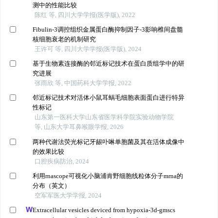
测中的性能比较
陈红 等, 四川大学学报(医学版), 2022
Fibulin-3调控组织金属蛋白酶抑制因子-3影响椎间盘髓
核细胞衰老的机制研究
王许可 等, 四川大学学报(医学版), 2024
基于生物素连接酶的邻近标记技术在蛋白质组学中的研
究进展
张雨欣 等, 中国药科大学学报, 2022
邻近标记技术对活体小鼠耳蜗毛细胞表面蛋白进行特异
性标记
山东第一医科大学山东省医学科学院实验动物学院
等, 山东大学耳鼻喉眼学报, 2026
两种代谢法荧光标记牙龈卟啉单胞菌及其在活体成像中
的效果比较
口腔疾病防治, 2024
利用rnascope可视化小脑浦肯野细胞线粒体分子mrna的
分布（英文）
空军军医大学学报, 2024
Extracellular vesicles deviced from hypoxia-3d-gmscs