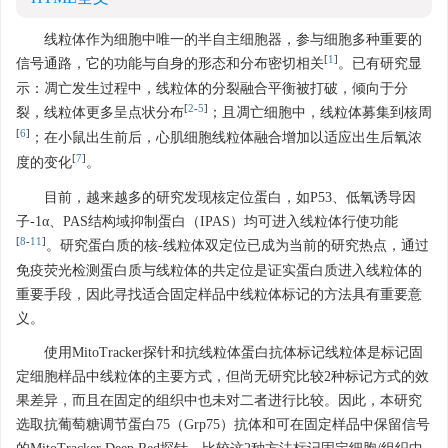
线粒体作为细胞中唯一的半自主细胞器，参与细胞多种重要的
[
1
]
信号通路，它的功能与自身的形态和分布密切相关
。已有研究显
示：凋亡发生过程中，线粒体的分裂融合平衡被打破，倾向于分
[
2
-
5
]
裂，线粒体更多呈点状分布
；且凋亡细胞中，线粒体募集到核周
[
6
]
；在小鼠出生前后，心肌细胞线粒体融合增加以适应出生后氧浓
[
7
]
度的变化
。
目前，越来越多的研究发现核定位蛋白，如P53、低氧诱导因
子-1α、PAS结构域抑制蛋白（IPAS）均可进入线粒体行使功能
[
8
-
11
]
。研究蛋白质的核-线粒体双定位已成为当前的研究热点，通过
免疫荧光检测蛋白质与线粒体的共定位是证实蛋白质进入线粒体的
重要手段，因此寻找适合固定样品中线粒体标记的方法具有重要意
义。
使用MitoTracker探针和抗线粒体蛋白抗体标记线粒体是标记固
定细胞样品中线粒体的主要方式，但尚无研究比较2种标记方式的效
果差异，而且在固定的组织中也未对二者进行比较。因此，本研究
选取抗葡萄糖调节蛋白75（Grp75）抗体和可在固定样品中保留信号