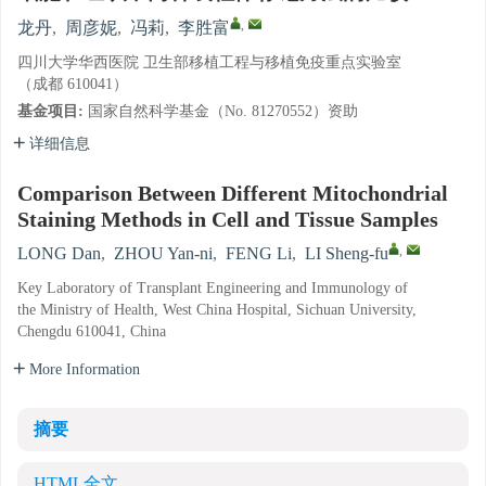
,
龙丹
,
周彦妮
,
冯莉
,
李胜富
四川大学华西医院 卫生部移植工程与移植免疫重点实验室
（成都 610041）
基金项目:
国家自然科学基金（No. 81270552）资助
详细信息
Comparison Between Different Mitochondrial
Staining Methods in Cell and Tissue Samples
,
LONG Dan
,
ZHOU Yan-ni
,
FENG Li
,
LI Sheng-fu
Key Laboratory of Transplant Engineering and Immunology of
the Ministry of Health, West China Hospital, Sichuan University,
Chengdu 610041, China
More Information
摘要
HTML全文