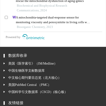
rescue the mitochondrial dysfunction of aging-gmscs
Biochemical and Biophysical Research
Communications, 2024
A mitochondria-targeted dual-response sensor for
monitoring viscosity and peroxynitrite in living cells with
distinct fluorescence signals
Bioorganic Chemistry, 2023
Powered by
数据库收录
美国《医学索引》（IM/Medline）
中国生物医学文献数据库
中文核心期刊要目总览（北大核心）
美国PubMed Central （PMC）
中国科学引文数据库（CSCD）(核心板）
友情链接