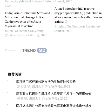
University (Medical Science Edition)
,
Journal
,
2014
2024
Altered mitochondrial reactive
Endoplasmic Reticulum Stress and
oxygen species (ROS) production in
Mitochondrial Damage in Rat
airway smooth muscle cells of severe
Cardiomyocytes after Acute
asthma
Myocardial Infarction
Bingling Xu
,
European Respiratory
Journal of Sichuan University
Journal
,
2019
(Medical Science Edition)
,
2020
Powered by
推荐阅读
四种幽门螺杆菌检测方法的灵敏度比较实验
刘人捷 等, 四川大学学报(医学版), 2022
新型凝血标记物在肝移植术后早期并发症中的应用价值
张雪 等, 四川大学学报(医学版), 2023
两种冰冻切片包埋剂在解吸电喷雾电离质谱成像分析检