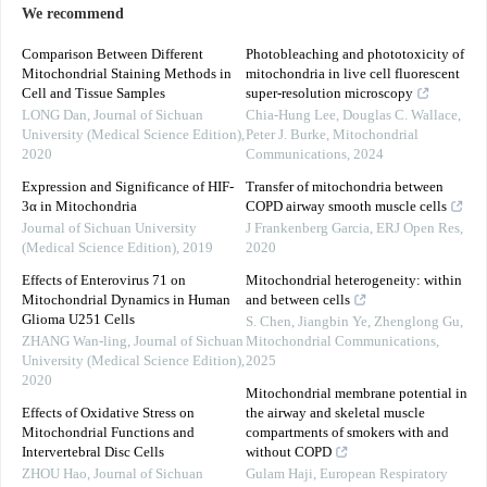
We recommend
Comparison Between Different
Photobleaching and phototoxicity of
Mitochondrial Staining Methods in
mitochondria in live cell fluorescent
Cell and Tissue Samples
super-resolution microscopy
LONG Dan
,
Journal of Sichuan
Chia‐Hung Lee, Douglas C. Wallace,
University (Medical Science Edition)
,
Peter J. Burke
,
Mitochondrial
2020
Communications
,
2024
Expression and Significance of HIF-
Transfer of mitochondria between
3α in Mitochondria
COPD airway smooth muscle cells
Journal of Sichuan University
J Frankenberg Garcia
,
ERJ Open Res
,
(Medical Science Edition)
,
2019
2020
Effects of Enterovirus 71 on
Mitochondrial heterogeneity: within
Mitochondrial Dynamics in Human
and between cells
Glioma U251 Cells
S. Chen, Jiangbin Ye, Zhenglong Gu
,
ZHANG Wan-ling
,
Journal of Sichuan
Mitochondrial Communications
,
University (Medical Science Edition)
,
2025
2020
Mitochondrial membrane potential in
Effects of Oxidative Stress on
the airway and skeletal muscle
Mitochondrial Functions and
compartments of smokers with and
Intervertebral Disc Cells
without COPD
ZHOU Hao
,
Journal of Sichuan
Gulam Haji
,
European Respiratory