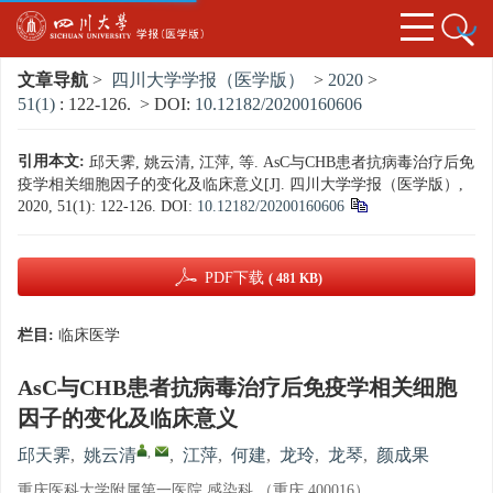
文章导航
>
四川大学学报（医学版）
>
2020
>
51(1)
: 122-126.
> DOI:
10.12182/20200160606
引用本文:
邱天霁, 姚云清, 江萍, 等. AsC与CHB患者抗病毒治疗后免
疫学相关细胞因子的变化及临床意义[J]. 四川大学学报（医学版）,
2020, 51(1): 122-126.
DOI:
10.12182/20200160606
PDF下载
( 481 KB)
栏目:
临床医学
AsC与CHB患者抗病毒治疗后免疫学相关细胞
因子的变化及临床意义
,
邱天霁
,
姚云清
,
江萍
,
何建
,
龙玲
,
龙琴
,
颜成果
重庆医科大学附属第一医院 感染科 （重庆 400016）