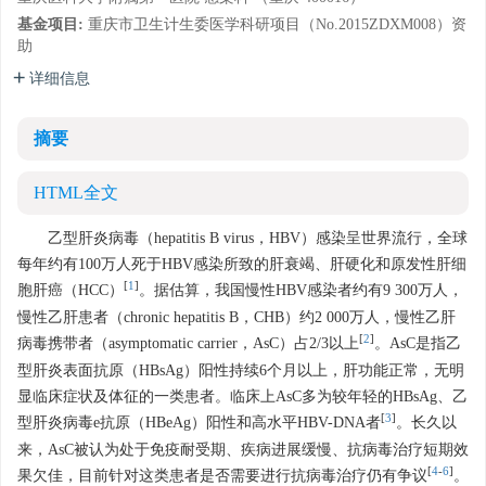
基金项目:
重庆市卫生计生委医学科研项目（No.2015ZDXM008）资
助
详细信息
摘要
HTML全文
乙型肝炎病毒（hepatitis B virus，HBV）感染呈世界流行，全球
每年约有100万人死于HBV感染所致的肝衰竭、肝硬化和原发性肝细
[
1
]
胞肝癌（HCC）
。据估算，我国慢性HBV感染者约有9 300万人，
慢性乙肝患者（chronic hepatitis B，CHB）约2 000万人，慢性乙肝
[
2
]
病毒携带者（asymptomatic carrier，AsC）占2/3以上
。AsC是指乙
型肝炎表面抗原（HBsAg）阳性持续6个月以上，肝功能正常，无明
显临床症状及体征的一类患者。临床上AsC多为较年轻的HBsAg、乙
[
3
]
型肝炎病毒e抗原（HBeAg）阳性和高水平HBV-DNA者
。长久以
来，AsC被认为处于免疫耐受期、疾病进展缓慢、抗病毒治疗短期效
[
4
-
6
]
果欠佳，目前针对这类患者是否需要进行抗病毒治疗仍有争议
。