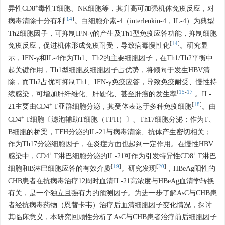
+
异性CD8
毒性T细胞、NK细胞等，其升高可加强机体免疫反应，对
[
14
]
病毒清除十分有利
。白细胞介素-4（interleukin-4，IL-4）为典型
Th2细胞因子，可抑制IFN-γ的产生及Th1型免疫应答功能，抑制细胞
[
14
]
免疫反应，促进机体形成免疫耐受，导致病毒慢性化
。研究显
示，IFN-γ和IL-4作为Th1、Th2的主要细胞因子，在Th1/Th2平衡中
起关键作用，Th1型细胞及细胞因子占优势，将倾向于发生HBV清
除，而Th2占优可抑制Th1、IFN-γ免疫应答，导致免疫耐受、慢性持
[
15
-
17
]
续感染，可增加肝纤维化、肝硬化、甚至肝癌的发生率
。IL-
+
[
18
]
21主要由CD4
T亚群细胞分泌，其受体表达于多种免疫细胞
。由
+
CD4
T细胞〔滤泡辅助T细胞（TFH）〕、Th17细胞分泌；作为T、
B细胞的桥梁，TFH分泌的IL-21与病毒清除、抗体产生密切相关；
作为Th17分泌细胞因子，在炎症方面也起到一定作用。在慢性HBV
+
+
感染中，CD4
T淋巴细胞分泌的IL-21可作为引发特异性CD8
T淋巴
[
19
]
[
20
]
细胞和B淋巴细胞应答的有效介质
。研究发现
，HBeAg阳性的
CHB患者在抗病毒治疗12周时血清IL-21高浓度与HBeAg血清学转换
有关，是一个独立且强有力的预测因子。为进一步了解AsC与CHB患
者经抗病毒药物（恩替卡韦）治疗后血清细胞因子变化情况，探讨
其临床意义，本研究回顾性分析了AsC与CHB患者治疗前后细胞因子