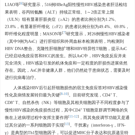
[
6
]
LIAO等
研究显示，516例HBeAg阳性慢性HBV感染患者肝活检结
果表明，谷丙转氨酶（ALT）持续正常组、1～2倍正常上限
（ULN）组有显著肝脏炎症（≥A2）的患者比例分别为1.2%、
23.8%，有显著肝纤维化（≥F2）的患者比例分别为49.4%、69.8%，
[
7
]
即纤维化程度明显；MASON等
研究显示，对26例慢性HBV感染者
（其中9例为AsC）进行肝组织和外周血标本检测表明，均检测到
HBV DNA整合、克隆性肝细胞扩增和HBV特异性T细胞，提示AsC
已经启动免疫应答和HCC的发生。所以AsC中，HBV免疫反应并未
完全消失，HBV感染引发的机体免疫和一定程度的肝损伤进展依然
存在。因此，AsC并非健康人群，他们仍然处于患病状态，需要及时
进行抗病毒治疗。
人体感染HBV后引起肝细胞损伤的宿主免疫应答对HBV感染慢
[
8
-
10
]
+
性化及病情发展转归最为关键
。目前研究发现，CD4
T、
+
CD8
T、自然杀伤（NK）等细胞及其相关细胞因子不同程度参与了
+
慢性HBV感染的免疫损伤过程，其中CD4
T细胞亚群调节网络的失
[
11
-
12
]
衡在上述病理过程中发挥主要作用
，而其免疫调节功能又是通
[
13
]
过其分泌的一系列细胞因子实现
。干扰素γ（interferon-γ，IFN-
γ）是典型的Th1型细胞因子，可以促进MHC分子表达和抗原递呈特