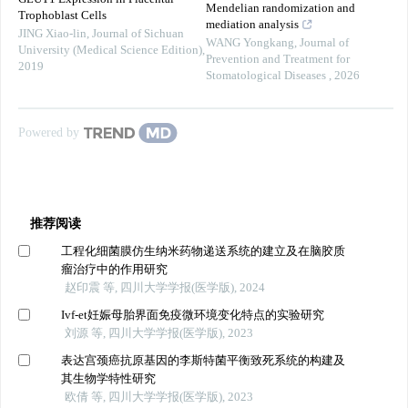
Mendelian randomization and
Trophoblast Cells
mediation analysis
JING Xiao-lin
,
Journal of Sichuan
WANG Yongkang
,
Journal of
University (Medical Science Edition)
,
Prevention and Treatment for
2019
Stomatological Diseases
,
2026
Powered by
推荐阅读
工程化细菌膜仿生纳米药物递送系统的建立及在脑胶质
瘤治疗中的作用研究
赵印震 等, 四川大学学报(医学版), 2024
Ivf-et妊娠母胎界面免疫微环境变化特点的实验研究
刘源 等, 四川大学学报(医学版), 2023
表达宫颈癌抗原基因的李斯特菌平衡致死系统的构建及
其生物学特性研究
欧倩 等, 四川大学学报(医学版), 2023