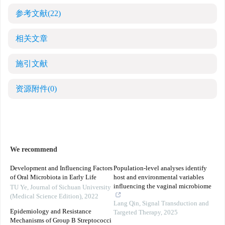
参考文献
(22)
相关文章
施引文献
资源附件
(0)
We recommend
Development and Influencing Factors
Population-level analyses identify
of Oral Microbiota in Early Life
host and environmental variables
influencing the vaginal microbiome
TU Ye
,
Journal of Sichuan University
(Medical Science Edition)
,
2022
Lang Qin
,
Signal Transduction and
Epidemiology and Resistance
Targeted Therapy
,
2025
Mechanisms of Group B Streptococci