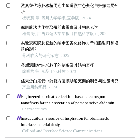
激素替代冻胚移植周期生殖道微生态变化与妊娠结局分
析
杨晓慧 等, 四川大学学报(医学版), 2024
碱脱胶法优化提取蚕丝素蛋白及其构象光谱
程蕾 等, 广西师范大学学报（自然科学版）, 2025
实验观察脱胶蚕丝的纳米图案化修饰对干细胞黏附和增
殖的影响
骨科临床与研究杂志, 2025
蚕蛹源肽锌纳米粒子的制备及其结构表征
廖明君 等, 食品工业科技, 2023
丝素蛋白搭载中药复方覆膜肠道支架的制备与性能研究
产业用纺织品, 2024
Engineered lubricative lecithin-based electrospun
nanofibers for the prevention of postoperative abdominal
adhesion
Pharmaceutics
Insect cuticle: a source of inspiration for biomimetic
interface material design
Colloid and Interface Science Communications