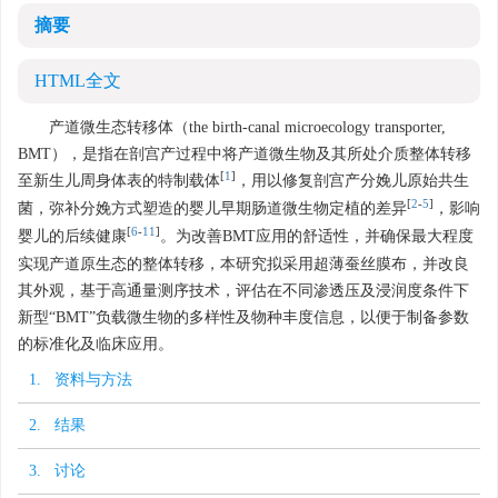
摘要
HTML全文
产道微生态转移体（the birth-canal microecology transporter,
BMT），是指在剖宫产过程中将产道微生物及其所处介质整体转移
[
1
]
至新生儿周身体表的特制载体
，用以修复剖宫产分娩儿原始共生
[
2
-
5
]
菌，弥补分娩方式塑造的婴儿早期肠道微生物定植的差异
，影响
[
6
-
11
]
婴儿的后续健康
。为改善BMT应用的舒适性，并确保最大程度
实现产道原生态的整体转移，本研究拟采用超薄蚕丝膜布，并改良
其外观，基于高通量测序技术，评估在不同渗透压及浸润度条件下
新型“BMT”负载微生物的多样性及物种丰度信息，以便于制备参数
的标准化及临床应用。
1. 资料与方法
2. 结果
3. 讨论