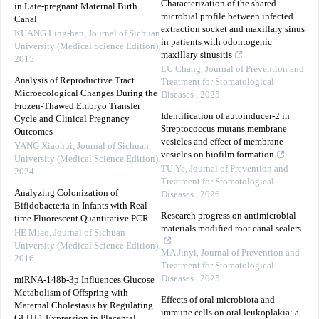
Characterization of the shared
in Late-pregnant Maternal Birth
microbial profile between infected
Canal
extraction socket and maxillary sinus
KUANG Ling-han
,
Journal of Sichuan
in patients with odontogenic
University (Medical Science Edition)
,
maxillary sinusitis
2015
LU Chang
,
Journal of Prevention and
Analysis of Reproductive Tract
Treatment for Stomatological
Microecological Changes During the
Diseases
,
2025
Frozen-Thawed Embryo Transfer
Identification of autoinducer-2 in
Cycle and Clinical Pregnancy
Streptococcus mutans membrane
Outcomes
vesicles and effect of membrane
YANG Xiaohui
,
Journal of Sichuan
vesicles on biofilm formation
University (Medical Science Edition)
,
TU Ye
,
Journal of Prevention and
2024
Treatment for Stomatological
Analyzing Colonization of
Diseases
,
2026
Bifidobacteria in Infants with Real-
Research progress on antimicrobial
time Fluorescent Quantitative PCR
materials modified root canal sealers
HE Miao
,
Journal of Sichuan
University (Medical Science Edition)
,
MA Jinyi
,
Journal of Prevention and
2016
Treatment for Stomatological
Diseases
,
2025
miRNA-148b-3p Influences Glucose
Metabolism of Offspring with
Effects of oral microbiota and
Maternal Cholestasis by Regulating
immune cells on oral leukoplakia: a
GLUT1 Expression in Placental