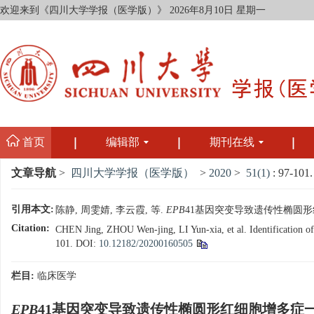
欢迎来到《四川大学学报（医学版）》
2026年8月10日 星期一
首页
编辑部
期刊在线
文章导航
>
四川大学学报（医学版）
>
2020
>
51(1)
: 97-101.
引用本文:
陈静, 周雯婧, 李云霞, 等.
EPB
41基因突变导致遗传性椭圆形红细胞
Citation:
CHEN Jing, ZHOU Wen-jing, LI Yun-xia, et al. Identification o
101.
DOI:
10.12182/20200160505
栏目:
临床医学
EPB
41基因突变导致遗传性椭圆形红细胞增多症