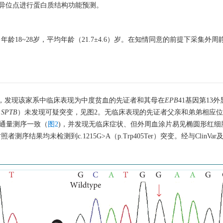
息学软件对变异位点进行蛋白质结构功能预测。
龄18~28岁，平均年龄（21.7±4.6）岁。在知情同意的前提下采集外周
，发现该家系中临床表现为中度贫血的先证者和其母在
EPB
41基因第13
、
SPTB
）未发现可疑突变，见图2。无临床表现的先证者父亲和弟弟相应
高通量测序一致（
图2
)，并发现无临床症状、但外周血涂片易见椭圆形红细
果均未检测到c.1215G>A（p.Trp405Ter）突变。经与ClinVa