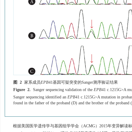
图 2
家系成员
EPB
41基因可疑突变的Sanger测序验证结果
Figure 2.
Sanger sequencing validation of the
EPB
41 c.1215G>A mu
Sanger sequencing identified an
EPB
41 c.1215G>A mutation in proban
found in the father of the proband (D) and the brother of the proband 
根据美国医学遗传学与基因组学学会（ACMG）2015年变异解读