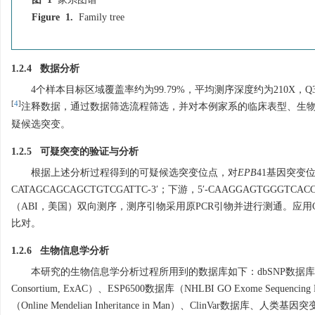
图 1
家系图谱
Figure 1.
Family tree
1.2.4 数据分析
4个样本目标区域覆盖率约为99.79%，平均测序深度约为210X，Q
[
4
]
注释数据，通过数据筛选流程筛选，并对本例家系的临床表型、生
疑候选突变。
1.2.5 可疑突变的验证与分析
根据上述分析过程得到的可疑候选突变位点，对
EPB
41基因突变
CATAGCAGCAGCTGTCGATTC-3′；下游，5′-CAAGGAGTGGGTCAC
（ABI，美国）双向测序，测序引物采用原PCR引物并进行测通。应用C
比对。
1.2.6 生物信息学分析
本研究的生物信息学分析过程所用到的数据库如下：dbSNP数据库（database of
Consortium, ExAC）、ESP6500数据库（NHLBI GO Exome Sequenci
（Online Mendelian Inheritance in Man）、ClinVar数据库、人类基因突