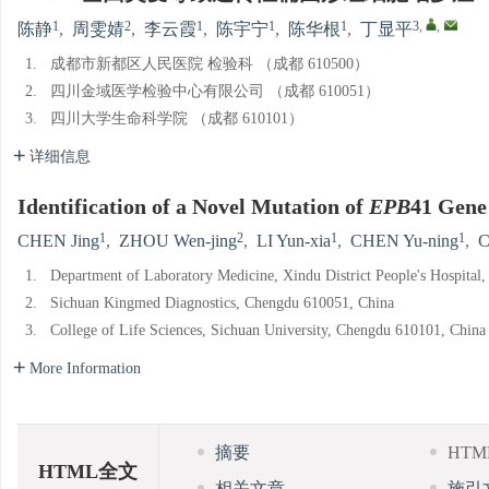
1
2
1
1
1
3
,
,
陈静
,
周雯婧
,
李云霞
,
陈宇宁
,
陈华根
,
丁显平
1.
成都市新都区人民医院 检验科 （成都 610500）
2.
四川金域医学检验中心有限公司 （成都 610051）
3.
四川大学生命科学院 （成都 610101）
详细信息
Identification of a Novel Mutation of
EPB
41 Gene 
1
2
1
1
CHEN Jing
,
ZHOU Wen-jing
,
LI Yun-xia
,
CHEN Yu-ning
,
C
1.
Department of Laboratory Medicine, Xindu District People's Hospital
2.
Sichuan Kingmed Diagnostics, Chengdu 610051, China
3.
College of Life Sciences, Sichuan University, Chengdu 610101, China
More Information
摘要
HT
HTML全文