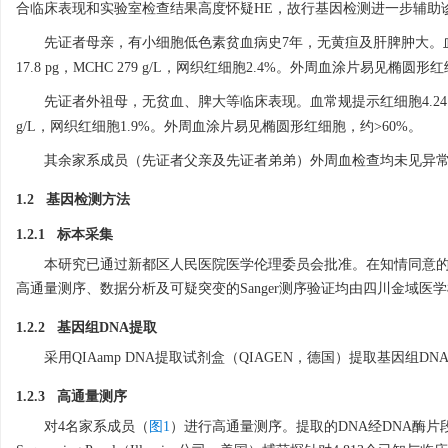
合临床表现和实验室检查结果高度怀疑HE，故行基因检测进一步辅助
先证者母亲，有小细胞低色素贫血病史7年，无黄疸及肝脾肿大。血常
17.8 pg，MCHC 279 g/L，网织红细胞2.4%。外周血涂片易见椭圆形
先证者外祖母，无贫血、脾大等临床表现。血常规提示红细胞4.24×
g/L，网织红细胞1.9%。外周血涂片易见椭圆形红细胞，约>60%。
其余家系成员（先证者父亲及先证者弟弟）外周血检查均未见异
1.2 基因检测方法
1.2.1 标本采集
本研究已通过新都区人民医院医学伦理委员会批准。在知情同意的前
高通量测序、数据分析及可疑突变的Sanger测序验证均由四川金域医
1.2.2 基因组DNA提取
采用QIAamp DNA提取试剂盒（QIAGEN，德国）提取基因组
1.2.3 高通量测序
对4名家系成员（
图1
）进行高通量测序。提取的DNA经DNA酶片段