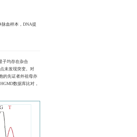
静脉血样本，DNA提
外显子均存在杂合
位点未发现突变。对
胞的先证者外祖母亦
r及HGMD数据库比对，