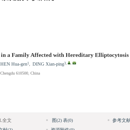
in a Family Affected with Hereditary Elliptocytosis
1
3
,
,
HEN Hua-gen
,
DING Xian-ping
, Chengdu 610500, China
ML全文
图
(2)
表
(0)
参考文