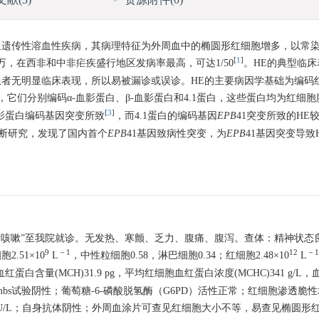
文献
(3)
资源附件
(0)
sis，HE）是一组遗传性溶血性疾病，其病理特征为外周血中的椭圆形红细胞增多，
[
1
]
万，在西非和中非疟疾盛行地区发病率最高，可达1/50
。HE的典型临
者无明显临床表现，所以易被漏诊或误诊。HE的主要病因学基础为编码
，它们分别编码α-血影蛋白、β-血影蛋白和4.1蛋白，这些蛋白均为红细
[
3
]
影蛋白编码基因突变所致
，而4.1蛋白的编码基因
EPB
41突变所致的HE
诊断研究，发现了国内首个
EPB
41基因致病性突变，为
EPB
41基因突变导致
凉后咳嗽”至我院就诊。无发热、寒颤、乏力、腹痛、腹泻。查体：精神状态
9
－1
12
－1
51×10
L
，中性粒细胞0.58，淋巴细胞0.34；红细胞2.48×10
L
红蛋白含量(MCH)31.9 pg，平均红细胞血红蛋白浓度(MCHC)341 g/L，血
mbs试验阴性；葡萄糖-6-磷酸脱氢酶（G6PD）活性正常；红细胞渗透脆
氢酶369 IU/L；自身抗体阴性；外周血涂片可查见红细胞大小不等，易查见椭圆形