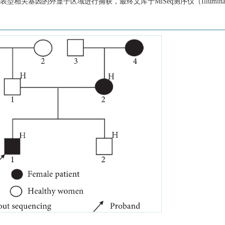
3个已知与临床表型相关基因的外显子区域进行捕获，最终文库于MiSeq测序仪（Illum