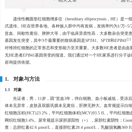
相关文章
施引
遗传性椭圆形红细胞增多症（hereditary elliptocyto
式遗传。HE在世界各地、各种族人群中均有发病，发病率约为1/万~5/
贫血、间歇性黄疸、脾肿大等，由于临床异质性高，大多数杂合突变患
[
2
]
基因发生突变，其中3个最重要的致病基因是
SPTA
1、
SPTB
和
EPB
41
对维持红细胞的正常形态和变形能力至关重要。大多数HE患者是由血
无HE患者
EPB
41基因突变的报道。我们通过对一个HE家系进行分子
咨询提供依据。
1. 对象与方法
1.1 对象
先证者，男，11岁，因“贫血3年，伴白细胞、血小板减低，受
体未见异常，皮肤及双眼巩膜未见黄疸，肝脾无肿大。血常规提示白细胞2.
红细胞压积(HCT)23.2%，平均红细胞体积(MCV)93.5 fL，平均红细胞血
网织红细胞3.4%。尿常规提示尿胆原阳性（+），尿胆红素阴性；Coo
查：总胆红素42.6 μmol/L，直接胆红素28.4 μmol/L，乳酸脱