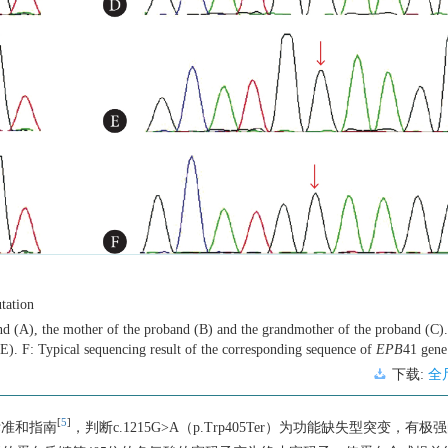
tation
d (A), the mother of the proband (B) and the grandmother of the proband (C)
(E). F: Typical sequencing result of the corresponding sequence of
EPB
41 gene
下载:
全
[
5
]
标准和指南
，判断c.1215G>A（p.Trp405Ter）为功能缺失型突变，有极