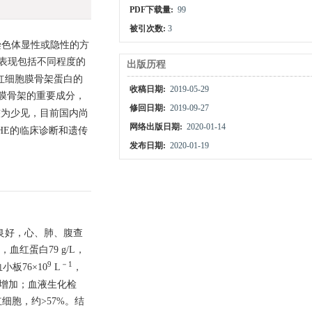
PDF下载量:
99
被引次数:
3
以常染色体显性或隐性的方
床表现包括不同程度的
出版历程
红细胞膜骨架蛋白的
收稿日期:
2019-05-29
胞膜骨架的重要成分，
修回日期:
2019-09-27
较为少见，目前国内尚
网络出版日期:
2020-01-14
HE的临床诊断和遗传
发布日期:
2020-01-19
良好，心、肺、腹查
，血红蛋白79 g/L，
9
－1
小板76×10
L
，
性增加；血液生化检
红细胞，约>57%。结