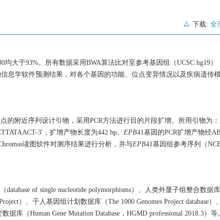
下载:
全
30均大于93%。所有数据采用BWA算法比对至参考基因组（UCSC hg1
物信息学软件预测结果，对各个基因的功能、位点变异情况以及疾病遗传
位点的附近序列设计引物，采用PCR方法进行目的片段扩增。所用引物为：上
CTTATAACT-3′，扩增产物长度为442 bp。
EPB
41基因的PCR扩增产物经ABI
hromas读图软件对测序结果进行分析，并与
EPB
41基因组参考序列（NCBI g
 single nucleotide polymorphisms）、人类外显子组整合数据库（Exo
ng Project）、千人基因组计划数据库（The 1000 Genomes Project databa
变数据库（Human Gene Mutation Database，HGMD professional 2018