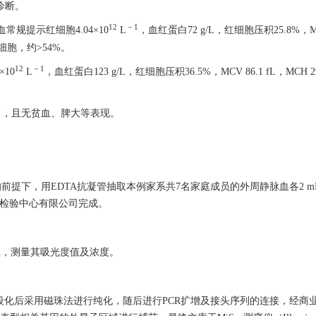
诊断。
12
－1
规提示红细胞4.04×10
L
，血红蛋白72 g/L，红细胞压积25.8%，MCV
红细胞，约>54%。
12
－1
10
L
，血红蛋白123 g/L，红细胞压积36.5%，MCV 86.1 fL，MCH 29.
常，且无贫血、脾大等表现。
提下，用EDTA抗凝管抽取本例家系共7名家庭成员的外周静脉血各2 m
学检验中心有限公司完成。
DNA，测量其吸光度值及浓度。
化后采用磁珠法进行纯化，随后进行PCR扩增及接头序列的连接，经商业化TruS