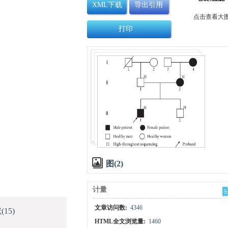
XML下载
导出引用
点击查看大
打印
图(2)
计量
文章访问数:
4346
献
(15)
HTML全文浏览量:
1460