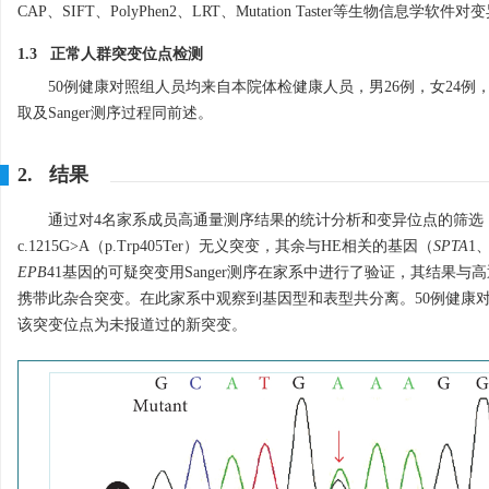
CAP、SIFT、PolyPhen2、LRT、Mutation Taster等生物信
1.3 正常人群突变位点检测
50例健康对照组人员均来自本院体检健康人员，男26例，女24例，年
取及Sanger测序过程同前述。
2. 结果
通过对4名家系成员高通量测序结果的统计分析和变异位点的筛选
c.1215G>A（p.Trp405Ter）无义突变，其余与HE相关的基因（
SPTA
1
EPB
41基因的可疑突变用Sanger测序在家系中进行了验证，其结果与
携带此杂合突变。在此家系中观察到基因型和表型共分离。50例健康对照者测序结
该突变位点为未报道过的新突变。