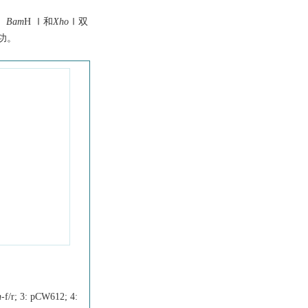
带；
Bam
H Ⅰ和
Xho
Ⅰ双
成功。
h
-f/r; 3: pCW612; 4: