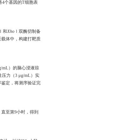
将4个基因的T细胞表
 Ⅰ和
Xho
Ⅰ双酶切制备
至载体中，构建打靶质
mg/mL）的脑心浸液琼
性压力（3 μg/mL）实
序鉴定，将测序验证完
）直至第9小时，得到