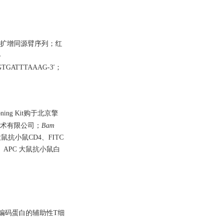
3′）用于扩增同源臂序列；红
-
GGTGATTTAAAG-3′；
loning Kit购于北京擎
技术有限公司；
Bam
 大鼠抗小鼠CD4、FITC
）、APC 大鼠抗小鼠白
因编码蛋白的辅助性T细