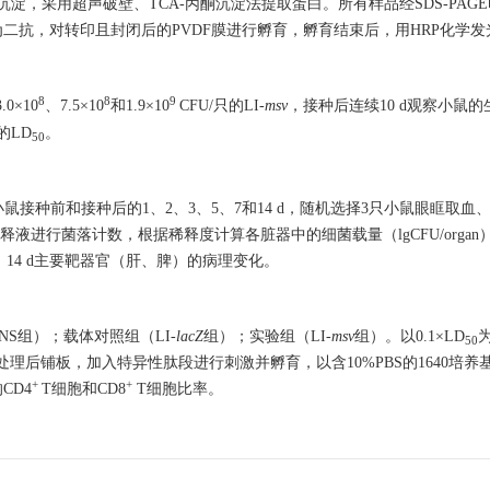
，采用超声破壁、TCA-丙酮沉淀法提取蛋白。所有样品经SDS-PAGE
）为二抗，对转印且封闭后的PVDF膜进行孵育，孵育结束后，用HRP化学
8
8
9
.0×10
、7.5×10
和1.9×10
CFU/只的LI-
msv
，接种后连续10 d观察小鼠
的LD
。
50
小鼠接种前和接种后的1、2、3、5、7和14 d，随机选择3只小鼠眼眶取
释，取稀释液进行菌落计数，根据稀释度计算各脏器中的细菌载量（lgCFU/org
、14 d主要靶器官（肝、脾）的病理变化。
NS组）；载体对照组（LI-
lacZ
组）；实验组（LI-
msv
组）。以0.1×LD
50
理后铺板，加入特异性肽段进行刺激并孵育，以含10%PBS的1640培养
+
+
CD4
T细胞和CD8
T细胞比率。