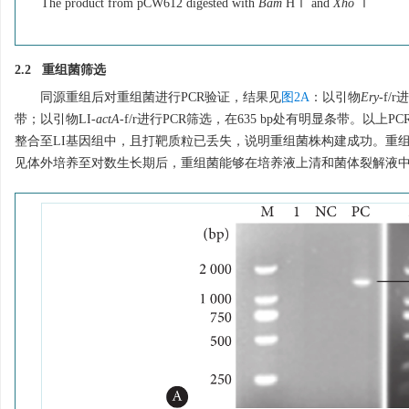
The product from pCW612 digested with
Bam
HⅠ and
Xho
Ⅰ
2.2 重组菌筛选
同源重组后对重组菌进行PCR验证，结果见
图2A
：以引物
Ery
-f/
带；以引物LI-
actA
-f/r进行PCR筛选，在635 bp处有明显条带
整合至LI基因组中，且打靶质粒已丢失，说明重组菌株构建成功。重
见体外培养至对数生长期后，重组菌能够在培养液上清和菌体裂解液中