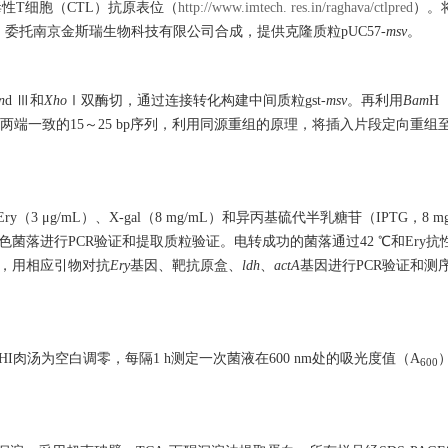
性T细胞（CTL）抗原表位（
http://www.imtech. res.in/raghava/ctlpred
）。
，委托南京金斯瑞生物科技有限公司合成，提供克隆质粒pUC57-
msv
。
n
d Ⅲ和
Xho
Ⅰ双酶切，通过连接转化构建中间质粒gst-
msv
。再利用
Bam
H
两端一致的15～25 bp序列，利用同源重组的原理，将插入片段定向重组
（3 μg/mL）、X-gal（8 mg/mL）和异丙基硫代半乳糖苷（IPTG，8 
养48 h，挑取蓝色菌落进行PCR验证和提取质粒验证。电转成功的菌落通过42 ℃和Ery抗
菌，用相应引物对抗
Ery
基因、靶抗原盒、
ldh
、
actA
基因进行PCR验证和测
，以BHI肉汤为空白调零，每隔1 h测定一次菌液在600 nm处的吸光度值（A
600