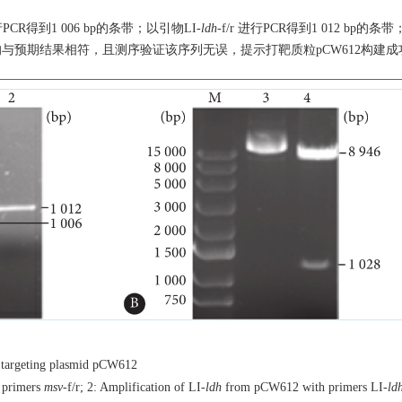
进行PCR得到1 006 bp的条带；以引物LI-
ldh
-f/r 进行PCR得到1 012 bp的条
酶切结果均与预期结果相符，且测序验证该序列无误，提示打靶质粒pCW612构建
f targeting plasmid pCW612
 primers
msv
-f/r; 2: Amplification of LI
-ldh
from pCW612 with primers LI-
ld