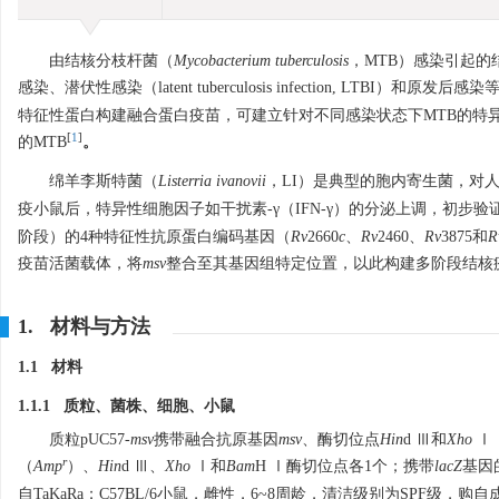
由结核分枝杆菌（
Mycobacterium tuberculosis
，MTB）感染引起的结
感染、潜伏性感染（latent tuberculosis infection, LT
特征性蛋白构建融合蛋白疫苗，可建立针对不同感染状态下MTB的特异
[
1
]
的MTB
。
绵羊李斯特菌（
Listerria ivanovii
，LI）是典型的胞内寄生菌，对
疫小鼠后，特异性细胞因子如干扰素-γ（IFN-γ）的分泌上调，初步验
阶段）的4种特征性抗原蛋白编码基因（
Rv
2660
c
、
Rv
2460、
Rv
3875和
R
疫苗活菌载体，将
msv
整合至其基因组特定位置，以此构建多阶段结核
1. 材料与方法
1.1 材料
1.1.1 质粒、菌株、细胞、小鼠
质粒pUC57-
msv
携带融合抗原基因
msv
、酶切位点
Hin
d Ⅲ和
Xho
Ⅰ
r
（
Amp
）、
Hin
d Ⅲ、
Xho
Ⅰ和
Bam
H Ⅰ酶切位点各1个；携带
lacZ
基因
自TaKaRa；C57BL/6小鼠，雌性，6~8周龄，清洁级别为SPF级，