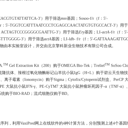
AACACGTGTATTATTCA-3′）用于筛选
msv
基因；Sosoo-f/r（f：5′-
3′；r：5′-TGGTCCATTTAATCCCTCGAGCCAACTATGTGTGCCACT-
5′- ACTAGTCCCGGGGCGAATTG-3′）用于筛选
Ery
基因；LI-
actA
-f/r（f：5′
CGTTTGGGG-3′）用于筛选
actA
基因；LI-
ldh
- f/r（f：5′-GATTAAAGATT
I菌株。以上引物由本实验室设计，并交由北京擎科新业生物技术有限公司合成。
TM
TM
A.
Gel Extraction Kit（200）购于OMEGA Bio-Tek；Trelief
SoSoo C
克隆抗体、辣根过氧化物酶标记山羊抗小鼠IgG（H+L）购于碧云天生物
离子霉素（Ionomycin）购于Sigma；Cytofix/Cytoperm试剂盒、PerCP
PE 大鼠抗小鼠IFN-γ、PE-CyTM7 大鼠抗小鼠肿瘤坏死因子-α（TNF-α
胶成像系统购于BIO-RAD；流式细胞仪购于BD。
基酸序列，利用VaxiPred网上在线软件的4种计算方法，分别预测上述4个基