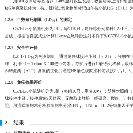
用BHI液体培养基培养LI-
msv
至对数生长期，收集培养上清和细菌沉淀
IgG单克隆抗体为一抗，辣根过氧化物酶标记山羊抗小鼠IgG（H+L
1.2.6 半数致死剂量（LD
）的测定
50
8
C57BL/6小鼠随机分为4组，每组10只，尾静脉分别接种1.2×10
、3
曲线，根据改良寇式法计算LI-
msv
在尾静脉注射条件下对C57BL/6小鼠
1.2.7 安全性评价
以0.1×LD
为免疫剂量，通过尾静脉接种小鼠（
n
=21），分别在
50
脾，利用0.1% Triton X-100进行匀浆，匀浆后进行10倍系列稀
丙转氨酶（ALT）含量的变化并通过HE染色观察接种前及接种后1、3
1.2.8 免疫效果评价
C57BL/6小鼠随机分为3组（每组10只，重复3次）：阴性对照组（
脉接种小鼠，接种后第9天处死，无菌取出脾脏，经研磨、裂红、计数处
照。用流式细胞术分析脾细胞中分泌IFN-γ、TNF-α、IL-2等细胞因子的
2. 结果