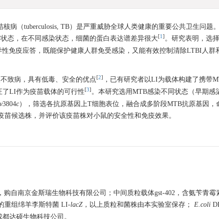
核病（tuberculosis, TB）是严重威胁全球人类健康的重要公共卫生问
[
1
]
BI）和原发后感染等状态，在不同感染状态，细菌的蛋白表达谱差异很大
。研究表明，选择
性免疫应答，既能保护健康人群免受感染，又能有效控制清除LTBI人群
[
2
]
人不致病，具有低毒、安全的优点
，已有研究者以LI为载体构建了携带M
[
3
]
证了LI作为疫苗载体的可行性
。本研究选用MTB感染不同状态（早期感
v
3804
c
），筛选各抗原基因上T细胞表位，融合成多阶段MTB抗原基因，
疫苗候选株，并评价该疫苗株对小鼠的安全性和免疫效果。
，购自南京金斯瑞生物科技有限公司；中间质粒载体gst-402，含氨苄青
的重组绵羊李斯特菌 LI-
lacZ
，以上质粒和菌株由本实验室保存；
E.coli
D
购自成都达硕生物科技公司。