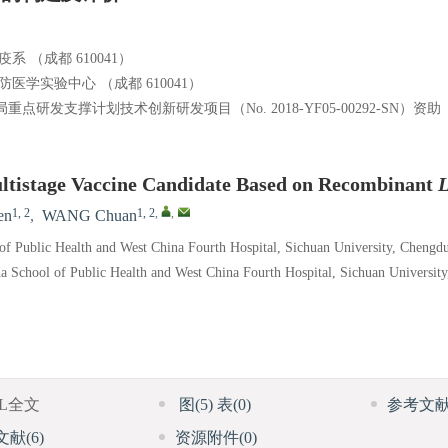
（成都 610041）
学实验中心 （成都 610041）
点研发支撑计划技术创新研发项目（No. 2018-YF05-00292-SN）资助
ultistage Vaccine Candidate Based on Recombinant
L
1, 2
1, 2
,
,
en
,
WANG Chuan
of Public Health and West China Fourth Hospital, Sichuan University, Chengd
na School of Public Health and West China Fourth Hospital, Sichuan Universit
ML全文
图
(5)
表
(0)
参考文
文献
(6)
资源附件
(0)