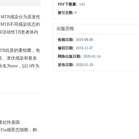
PDF下载量:
143
被引次数:
6
题。MTB感染分为原发性
MTB不同感染状态的
出版历程
和活动性TB患者体内
收稿日期:
2019-08-08
修回日期:
2019-11-07
TB抗原的重组菌，免
网络出版日期:
2020-01-14
染、潜伏感染和复发
发布日期:
2020-01-19
命名为
msv
，以LI作为
霉素抗性基因
H5α感受态细胞，购