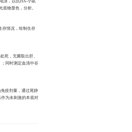
电泳，以抗HA-小鼠
发光底物显色，分析。
的生存情况，绘制生存
血、处死，无菌取出肝、
an）；同时测定血清中谷
为免疫剂量，通过尾静
基作为未刺激的本底对