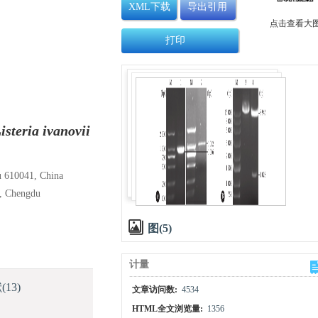
XML下载
导出引用
点击查看大
打印
isteria ivanovii
u 610041, China
y, Chengdu
图(5)
计量
献
(13)
文章访问数:
4534
HTML全文浏览量:
1356