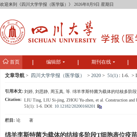
欢迎来到《四川大学学报（医学版）》
2026年8月9日 星期日
首页
编辑部
期刊在线
文章导航
>
四川大学学报（医学版）
>
2020
>
51(1)
: 1-6.
> 
引用本文:
刘婷, 刘思静, 周玉真, 等. 绵羊李斯特菌为载体的结核多阶段T细胞
Citation:
LIU Ting, LIU Si-jing, ZHOU Yu-zhen, et al. Construction and 
51(1): 1-6.
DOI:
10.12182/20200160201
栏目:
论 著
绵羊李斯特菌为载体的结核多阶段T细胞表位疫