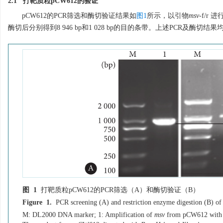
2.1 打靶质粒pCW612的验证
pCW612的PCR筛选和酶切验证结果如
图1
所示，以引物
msv
-f/r 
酶切后分别得到8 946 bp和1 028 bp的目的条带。上述PCR及
图 1
打靶质粒pCW612的PCR筛选（A）和酶切验证（B）
Figure 1.
PCR screening (A) and restriction enzyme digestion (B) o
M: DL2000 DNA marker; 1: Amplification of
msv
from pCW612 with