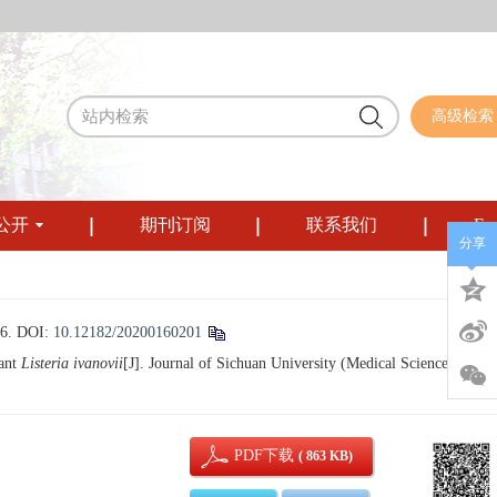
高级检索
公开
期刊订阅
联系我们
Eng
分享
6.
DOI:
10.12182/20200160201
nant
Listeria ivanovii
[J]. Journal of Sichuan University (Medical Sciences), 202
PDF下载
( 863 KB)