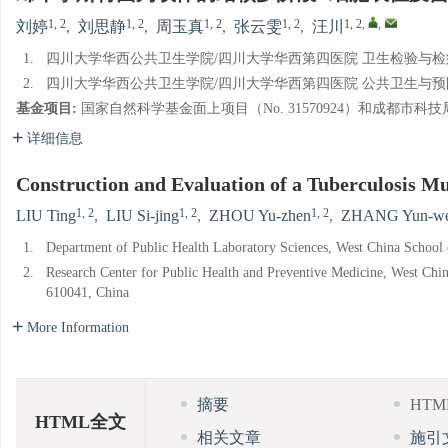
1, 2
1, 2
1, 2
1, 2
1, 2
,
,
刘婷
,
刘思静
,
周玉真
,
张云雯
,
汪川
1.
四川大学华西公共卫生学院/四川大学华西第四医院 卫生检验与检疫系 
2.
四川大学华西公共卫生学院/四川大学华西第四医院 公共卫生与预防医
基金项目:
国家自然科学基金面上项目（No. 31570924）和成都市科技局重
详细信息
Construction and Evaluation of a Tuberculosis M
1, 2
1, 2
1, 2
LIU Ting
,
LIU Si-jing
,
ZHOU Yu-zhen
,
ZHANG Yun-w
1.
Department of Public Health Laboratory Sciences, West China School 
2.
Research Center for Public Health and Preventive Medicine, West Chi
610041, China
More Information
摘要
HT
HTML全文
相关文章
施引