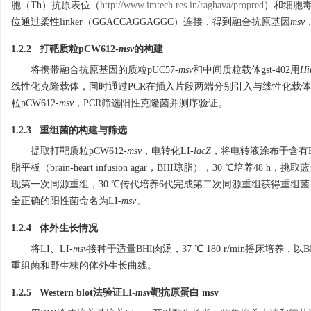
胞（Th）抗原表位（
http://www.imtech.res.in/raghava/propred
）和细胞毒
位通过柔性linker（GGACCAGGAGGC）连接，得到融合抗原基因
msv
1.2.2 打靶质粒pCW612-
msv
的构建
将携带融合抗原基因的质粒pUC57-
msv
和中间质粒载体gst-402用
Hi
线性化克隆载体，同时通过PCR在插入片段两端分别引入与线性化载体
粒pCW612-
msv
，PCR筛选阳性克隆菌并测序验证。
1.2.3 重组菌的构建与筛选
提取打靶质粒pCW612-
msv
，电转化LI-
lacZ
，将电转液涂布于含有Ery
脂平板（brain-heart infusion agar，BHI琼脂），30 ℃培
现第一次同源重组，30 ℃传代培养6代完成第二次同源重组获得重组
全正确的阳性菌命名为LI-
msv
。
1.2.4 体外生长情况
将LI、LI-
msv
接种于适量BHI肉汤，37 ℃ 180 r/min摇床培养
重组菌和野生株的体外生长曲线。
1.2.5 Western blot法验证LI-
msv
靶抗原蛋白 msv