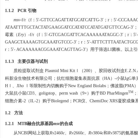
1.1.2 PCR 引物
msv
-f/r（f：5′-GTTCCAGATTATGCATCATTG-3′；r：5′-CCCA
ATAATTTTGCTACTATGAAGGATCCATATCCATATGATGTTCCAG-
霉素（
Ery
）-f/r（f：5′-GTCGACGATTCACAAAAAATAGGC-3′；r：
GAAGCTAAAAGTGCAAATGTCCC-3′；r：5′-ATTTCTTTAATACTG
r：5′- ACAAAAAACGGAAATCAGTTAG-3′）用于筛选L
1.1.3 主要仪器与试剂
质粒提取试剂盒 Plasmid Mini KitⅠ（200）、胶回收试剂盒E.Z.N.
科新业生物技术有限公司；抗红细胞凝集表面抗原（HA）-小鼠IgG单
HⅠ、
Xho
Ⅰ等限制性内切酶购于New England Biolabs；佛波脂(PMA）、
TM
大鼠抗小鼠CD3、goligstop、perm wash（9×）购于BD PharMingen
；
细胞介素-2（IL-2）购于Biolegend；PCR仪、ChemiDoc XRS凝
1.2 方法
1.2.1 MTB融合抗原基因
msv
的合成
从NCBI网站上获取
Rv
2460
c
、
Rv
2660
c
、
Rv
3804
c
和
Rv
3875的氨