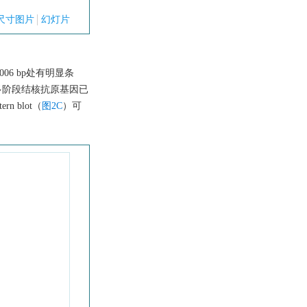
尺寸图片
幻灯片
 006 bp处有明显条
后多阶段结核抗原基因已
 blot（
图2C
）可