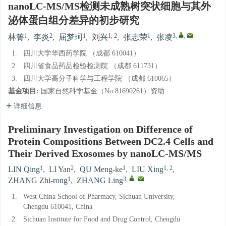
nanoLC-MS/MS检测未成熟树突状细胞与其外
泌体蛋白组分差异的初步研究
1
2
1
1, 2
1
3
,
,
林箐
,
李炎
,
屈梦珂
,
刘兴
,
张志荣
,
张凌
1.
四川大学华西药学院 （成都 610041）
2.
四川省食品药品检验检测院 （成都 611731）
3.
四川大学高分子科学与工程学院 （成都 610065）
基金项目:
国家自然科学基金（No.81690261）资助
详细信息
Preliminary Investigation on Difference of
Protein Compositions Between DC2.4 Cells and
Their Derived Exosomes by nanoLC-MS/MS
1
2
1
1, 2
LIN Qing
,
LI Yan
,
QU Meng-ke
,
LIU Xing
,
1
3
,
,
ZHANG Zhi-rong
,
ZHANG Ling
1.
West China School of Pharmacy, Sichuan University,
Chengdu 610041, China
2.
Sichuan Institute for Food and Drug Control, Chengdu