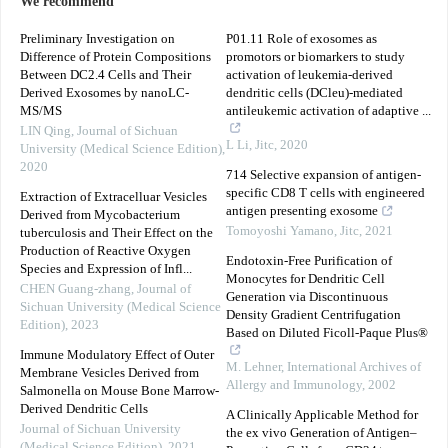
We recommend
Preliminary Investigation on
P01.11 Role of exosomes as
Difference of Protein Compositions
promotors or biomarkers to study
Between DC2.4 Cells and Their
activation of leukemia-derived
Derived Exosomes by nanoLC-
dendritic cells (DCleu)-mediated
MS/MS
antileukemic activation of adaptive ...
LIN Qing
,
Journal of Sichuan
L Li
,
Jitc
,
2020
University (Medical Science Edition)
,
2020
714 Selective expansion of antigen-
specific CD8 T cells with engineered
Extraction of Extracelluar Vesicles
antigen presenting exosome
Derived from Mycobacterium
Tomoyoshi Yamano
,
Jitc
,
2021
tuberculosis and Their Effect on the
Production of Reactive Oxygen
Endotoxin-Free Purification of
Species and Expression of Infl...
Monocytes for Dendritic Cell
CHEN Guang-zhang
,
Journal of
Generation via Discontinuous
Sichuan University (Medical Science
Density Gradient Centrifugation
Edition)
,
2023
Based on Diluted Ficoll-Paque Plus®
Immune Modulatory Effect of Outer
M. Lehner
,
International Archives of
Membrane Vesicles Derived from
Allergy and Immunology
,
2002
Salmonella on Mouse Bone Marrow-
Derived Dendritic Cells
A Clinically Applicable Method for
Journal of Sichuan University
the ex vivo Generation of Antigen–
(Medical Science Edition)
,
2021