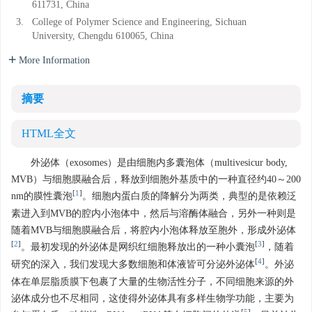
611731, China
3.
College of Polymer Science and Engineering, Sichuan
University, Chengdu 610065, China
More Information
摘要
HTML全文
外泌体（exosomes）是由细胞内多囊泡体（multivesicur body,
MVB）与细胞膜融合后，释放到细胞外基质中的一种直径约40～200
[
1
]
nm的膜性囊泡
。细胞内蛋白质的降解分为两类，典型的是依赖泛
素进入到MVB的腔内小泡体中，然后与溶酶体融合，另外一种则是
随着MVB与细胞膜融合后，将腔内小泡体释放至胞外，形成外泌体
[
2
]
[
3
]
。最初发现的外泌体是网织红细胞释放出的一种小囊泡
，随着
[
4
]
研究的深入，我们发现大多数细胞和体液皆可分泌外泌体
。外泌
体在单层脂质膜下包裹了大量的生物活性分子，不同细胞来源的外
泌体成分也不尽相同，这使得外泌体具有多样生物学功能，主要为