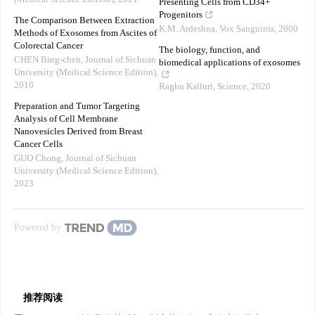
Presenting Cells from CD34+
Progenitors
The Comparison Between Extraction
K.M. Ardeshna
,
Vox Sanguinis
,
2000
Methods of Exosomes from Ascites of
Colorectal Cancer
The biology, function, and
CHEN Bing-chen
,
Journal of Sichuan
biomedical applications of exosomes
University (Medical Science Edition)
,
2016
Raghu Kalluri
,
Science
,
2020
Preparation and Tumor Targeting
Analysis of Cell Membrane
Nanovesicles Derived from Breast
Cancer Cells
GUO Chong
,
Journal of Sichuan
University (Medical Science Edition)
,
2023
Powered by
推荐阅读