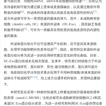
[
5
]
参与蛋白质、功能性mRNA、siRNA等在细胞间的传递
；目前认为
其传递机制可能为通过膜上受体或直接膜融合，以及通过胞吞作用
[
6
]
[
7
]
释放内容物
。外泌体的传递表现出高效且低免疫原性的特点
，
提示外泌体可作为一类理想递药载体的潜力。其中，未成熟树突状
细胞（dendric cells, DC）来源的外泌体（DC-Exo），因其缺乏免疫
[
7
]
刺激序列标识
，可作为一类极具应用前景的低免疫原性的内源性
递药载体。
外泌体蛋白组分不仅可追溯其产生机制，且可提供其来源细
[
8
]
胞、生理学功能和靶向性质等信息
；因此，探究特定来源的外泌
体蛋白组分将为其进一步的应用研究奠定坚实的理论基础。目前，
DC-Exo蛋白组成未见相关报道。近来年，研究者们持续致力于外泌
体物质组成研究，蛋白组学、荧光-激活细胞分类、蛋白质印迹分
析、免疫组织化学法等技术逐步应用于不同种类细胞/体液来源的外
[
9
-
15
]
泌体分子组成研究
。但上述方法通常耗时较长，所需样品量较
大。
本研究旨在采用一种相对快速而上样量低的纳升级液相色谱串
联质谱（nanoLC-MS/MS）法初步探究未成熟树突状细胞DC2.4和其
来源DC-Exo蛋白组分差异，为进一步研究和利用DC-Exo提供理论基