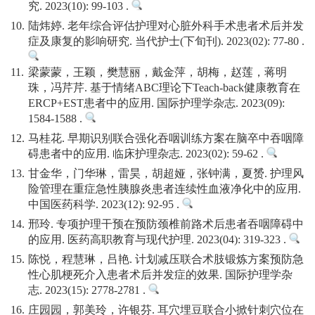
究. 2023(10): 99-103 .
10.
陆炜婷. 老年综合评估护理对心脏外科手术患者术后并发
症及康复的影响研究. 当代护士(下旬刊). 2023(02): 77-80 .
11.
梁蒙蒙，王颖，樊慧丽，戴金萍，胡梅，赵莲，蒋明
珠，冯芹芹. 基于情绪ABC理论下Teach-back健康教育在
ERCP+EST患者中的应用. 国际护理学杂志. 2023(09):
1584-1588 .
12.
马桂花. 早期识别联合强化吞咽训练方案在脑卒中吞咽障
碍患者中的应用. 临床护理杂志. 2023(02): 59-62 .
13.
甘金华，门华琳，雷昊，胡超娅，张钟满，夏赟. 护理风
险管理在重症急性胰腺炎患者连续性血液净化中的应用.
中国医药科学. 2023(12): 92-95 .
14.
邢玲. 专项护理干预在预防颈椎前路术后患者吞咽障碍中
的应用. 医药高职教育与现代护理. 2023(04): 319-323 .
15.
陈悦，程慧琳，吕艳. 计划减压联合术肢锻炼方案预防急
性心肌梗死介入患者术后并发症的效果. 国际护理学杂
志. 2023(15): 2778-2781 .
16.
庄园园，郭美玲，许银芬. 耳穴埋豆联合小掀针刺穴位在