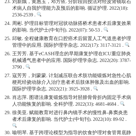
23.
刘新娥，黄惠玉，邓方依. 分阶段回授法对经皮肾镜取石
术病人自我护理能力及预后的影响. 循证护理. 2022(18):
2536-2539 .
24.
周彬. 护理目标管理对冠状动脉搭桥术患者术后康复效果
的影响. 当代护士(中旬刊). 2022(07): 50-53 .
25.
邱敏. 全程健康教育在口腔癌术后留置人工气道患者护理
管理中的应用. 国际护理学杂志. 2022(17): 3117-3121 .
26.
王芳芳. 基于eCASH理念的早期康复护理在ICU重症肺炎
机械通气患者中的应用. 国际护理学杂志. 2022(20): 3787-
3790 .
27.
寇芳芳，刘蒙蒙. 计划减压联合术肢功能锻炼对急性心肌
梗死经挠动脉介入治疗患者术后肢体肿胀及出血的影响.
国际护理学杂志. 2022(21): 3925-3928 .
28.
肖志萍. 图谱法康复锻炼指导对胫腓骨骨折内固定手术病
人功能恢复的影响. 全科护理. 2022(33): 4681-4684 .
29.
徐美亚. 赋能教育对进行鼻内镜手术的慢性鼻-鼻窦炎患
者术后康复的影响. 当代护士(中旬刊). 2022(10): 89-92 .
30.
喻明琴. 基于跨理论模型为指导的饮食护理对食管胃底静