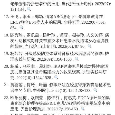
老年髋部骨折患者中的应用. 当代护士(上旬刊). 2023(07):
131-134 .
17.
王飞，李玉，郑颖. 情绪ABC理论下回馈健康教育在
ERCP联合EST病人中的应用. 全科护理. 2022(06): 851-
854 .
18.
閤秀玲，罗凯燕，陈叶玲，谭蓉，閤会玲. 人文关怀+病
友互动模式对膝关节置换术后患者不良情绪及心理弹性
的影响. 当代护士(上旬刊). 2022(02): 87-90 .
19.
杨芳芳. 分级感染防控体系对肾移植术后患者的影响. 护
理实践与研究. 2022(09): 1356-1360 .
20.
杨威，张亚非，易利纯. IKAP健康护理模式对慢性腹泻
患儿康复及其父母照顾能力的效果观察. 护理实践与研
究. 2022(10): 1524-1528 .
21.
黄喜莲，肖玲，叶丽. 叙事疗法在经皮肾穿刺肾活检术患
者中的应用. 中外医疗. 2022(10): 125-128+133 .
22.
欧阳丽梅，欧婉莹，陈怡芬，何惠英. PDCA循环法的集
束化综合护理在提高PICU患儿VAP防控措施规范率中的
应用. 齐鲁护理杂志. 2022(17): 158-160 .