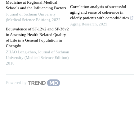
Medicine at Regional Medical
Correlation analysis of successful
Schools and the Influencing Factors
aging and sense of coherence in
Journal of Sichuan University
elderly patients with comorbidities
(Medical Science Edition)
,
2022
Aging Research
,
2025
Equivalence of SF-12v2 and SF-36v2
in Assessing Health Related Quality
of Life in a General Population in
Chengdu
ZHAO Long-chao
,
Journal of Sichuan
University (Medical Science Edition)
,
2018
Powered by