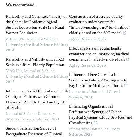
We recommend
Reliability and Construct Validity of
Construction of a service quality
the Center for Epidemiological
evaluation index system for
Studies Depression Scale in a Rural
“Internet+nursing care” for disabled
Women Population
elderly based on the SPO model
ZHANG Na
,
Journal of Sichuan
Aging Research
,
2025
University (Medical Science Edition)
,
Effect analysis of regular health
2014
examinations on improving medical
Reliability and Validity of DSSI-23
compliance in elderly individuals
Scale in a Rural Elderly Population
Aging Research
,
2025
MAO Hui
,
Journal of Sichuan
Influence of Free Consultation
University (Medical Science Edition)
,
Services on Patients' Willingness to
2015
Pay in Online Medical Platforms
Influence of Social Capital on the Life
International Journal of Crowd
Quality of Patients with Chronic
Science
,
2024
Diseases—A Study Based on EQ-5D-
Enhancing Organizational
5L Scale
Performance: Synergy of Cyber-
Journal of Sichuan University
Physical Systems, Cloud Services, and
(Medical Science Edition)
,
2021
Crowdsensing
Student Satisfaction Survey of
International Journal of Crowd
Postgraduate Programs of Clinical
Science
,
2025