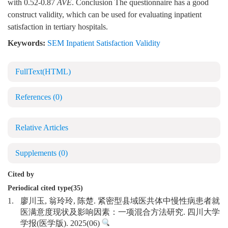
with 0.52-0.87
AVE
. Conclusion The questionnaire has a good
construct validity, which can be used for evaluating inpatient
satisfaction in tertiary hospitals.
Keywords:
SEM Inpatient Satisfaction Validity
FullText(HTML)
References
(0)
Relative Articles
Supplements
(0)
Cited by
Periodical cited type(35)
1.
廖川玉, 翁玲玲, 陈楚. 紧密型县域医共体中慢性病患者就
医满意度现状及影响因素：一项混合方法研究. 四川大学
学报(医学版). 2025(06)