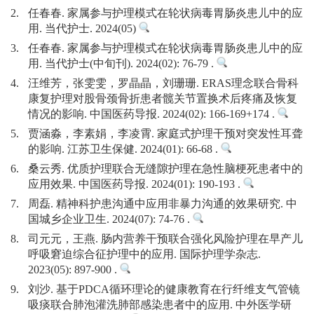
2.
任春春. 家属参与护理模式在轮状病毒胃肠炎患儿中的应
用. 当代护士. 2024(05)
3.
任春春. 家属参与护理模式在轮状病毒胃肠炎患儿中的应
用. 当代护士(中旬刊). 2024(02): 76-79 .
4.
汪维芳，张雯雯，罗晶晶，刘珊珊. ERAS理念联合骨科
康复护理对股骨颈骨折患者髋关节置换术后疼痛及恢复
情况的影响. 中国医药导报. 2024(02): 166-169+174 .
5.
贾涵淼，李素娟，李凌霄. 家庭式护理干预对突发性耳聋
的影响. 江苏卫生保健. 2024(01): 66-68 .
6.
桑云秀. 优质护理联合无缝隙护理在急性脑梗死患者中的
应用效果. 中国医药导报. 2024(01): 190-193 .
7.
周磊. 精神科护患沟通中应用非暴力沟通的效果研究. 中
国城乡企业卫生. 2024(07): 74-76 .
8.
司元元，王燕. 肠内营养干预联合强化风险护理在早产儿
呼吸窘迫综合征护理中的应用. 国际护理学杂志.
2023(05): 897-900 .
9.
刘沙. 基于PDCA循环理论的健康教育在行纤维支气管镜
吸痰联合肺泡灌洗肺部感染患者中的应用. 中外医学研