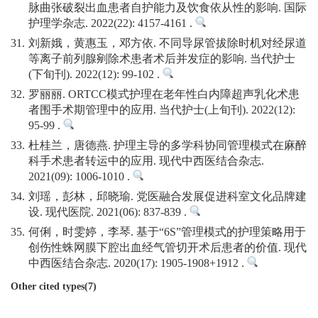
脉曲张破裂出血患者自护能力及饮食依从性的影响. 国际
护理学杂志. 2022(22): 4157-4161 .
31.
刘新娥，黄惠玉，邓方依. 不同导尿管拔除时机对经尿道
等离子前列腺剜除术患者术后并发症的影响. 当代护士
(下旬刊). 2022(12): 99-102 .
32.
罗丽丽. ORTCC模式护理在老年性白内障超声乳化术患
者围手术期管理中的应用. 当代护士(上旬刊). 2022(12):
95-99 .
33.
杜桂兰，唐德燕. 护理主导的多学科协同管理模式在麻醉
科手术患者转运中的应用. 现代中西医结合杂志.
2021(09): 1006-1010 .
34.
刘瑶，彭林，邱晓瑜. 党医融合发展促进科室文化品牌建
设. 现代医院. 2021(06): 837-839 .
35.
何俐，时雯婷，李琴. 基于“6S”管理模式的护理策略用于
创伤性蛛网膜下腔出血经气管切开术后患者的价值. 现代
中西医结合杂志. 2020(17): 1905-1908+1912 .
Other cited types(7)