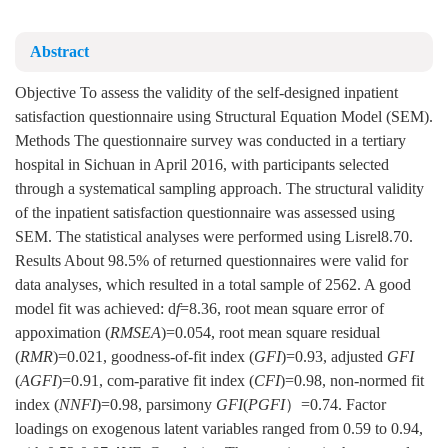
Abstract
Objective To assess the validity of the self-designed inpatient
satisfaction questionnaire using Structural Equation Model (SEM).
Methods The questionnaire survey was conducted in a tertiary
hospital in Sichuan in April 2016, with participants selected
through a systematical sampling approach. The structural validity
of the inpatient satisfaction questionnaire was assessed using
SEM. The statistical analyses were performed using Lisrel8.70.
Results About 98.5% of returned questionnaires were valid for
data analyses, which resulted in a total sample of 2562. A good
model fit was achieved: d
f
=8.36, root mean square error of
appoximation (
RMSEA
)=0.054, root mean square residual
(
RMR
)=0.021, goodness-of-fit index (
GFI
)=0.93, adjusted
GFI
(
AGFI
)=0.91, com-parative fit index (
CFI
)=0.98, non-normed fit
index (
NNFI
)=0.98, parsimony
GFI
(
PGFI
）=0.74. Factor
loadings on exogenous latent variables ranged from 0.59 to 0.94,