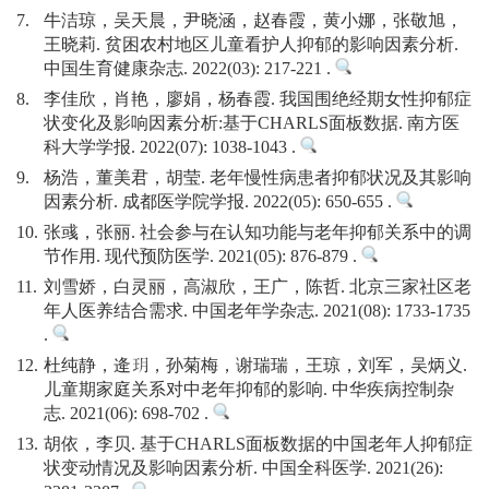
7.
牛洁琼，吴天晨，尹晓涵，赵春霞，黄小娜，张敬旭，
王晓莉. 贫困农村地区儿童看护人抑郁的影响因素分析.
中国生育健康杂志. 2022(03): 217-221 .
8.
李佳欣，肖艳，廖娟，杨春霞. 我国围绝经期女性抑郁症
状变化及影响因素分析:基于CHARLS面板数据. 南方医
科大学学报. 2022(07): 1038-1043 .
9.
杨浩，董美君，胡莹. 老年慢性病患者抑郁状况及其影响
因素分析. 成都医学院学报. 2022(05): 650-655 .
10.
张彧，张丽. 社会参与在认知功能与老年抑郁关系中的调
节作用. 现代预防医学. 2021(05): 876-879 .
11.
刘雪娇，白灵丽，高淑欣，王广，陈哲. 北京三家社区老
年人医养结合需求. 中国老年学杂志. 2021(08): 1733-1735
.
12.
杜纯静，逄玥，孙菊梅，谢瑞瑞，王琼，刘军，吴炳义.
儿童期家庭关系对中老年抑郁的影响. 中华疾病控制杂
志. 2021(06): 698-702 .
13.
胡依，李贝. 基于CHARLS面板数据的中国老年人抑郁症
状变动情况及影响因素分析. 中国全科医学. 2021(26):