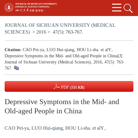
JOURNAL OF SICHUAN UNIVERSITY (MEDICAL
SCIENCES)
>
2016
>
47(5)
: 763-767.
Citation:
CAO Pei-ya, LUO Hui-qiang, HOU Li-sha. et alY。.
Depressive Symptoms in the Mid- and Old-aged People in China[J].
Journal of Sichuan University (Medical Sciences), 2016, 47(5): 763-
767.
PDF
(531 KB)
Depressive Symptoms in the Mid- and
Old-aged People in China
CAO Pei-ya
,
LUO Hui-qiang
,
HOU Li-sha. et alY。