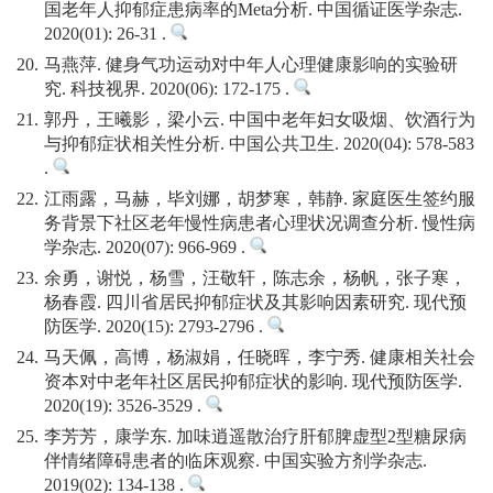
国老年人抑郁症患病率的Meta分析. 中国循证医学杂志.
2020(01): 26-31 .
20.
马燕萍. 健身气功运动对中年人心理健康影响的实验研
究. 科技视界. 2020(06): 172-175 .
21.
郭丹，王曦影，梁小云. 中国中老年妇女吸烟、饮酒行为
与抑郁症状相关性分析. 中国公共卫生. 2020(04): 578-583
.
22.
江雨露，马赫，毕刘娜，胡梦寒，韩静. 家庭医生签约服
务背景下社区老年慢性病患者心理状况调查分析. 慢性病
学杂志. 2020(07): 966-969 .
23.
余勇，谢悦，杨雪，汪敬轩，陈志余，杨帆，张子寒，
杨春霞. 四川省居民抑郁症状及其影响因素研究. 现代预
防医学. 2020(15): 2793-2796 .
24.
马天佩，高博，杨淑娟，任晓晖，李宁秀. 健康相关社会
资本对中老年社区居民抑郁症状的影响. 现代预防医学.
2020(19): 3526-3529 .
25.
李芳芳，康学东. 加味逍遥散治疗肝郁脾虚型2型糖尿病
伴情绪障碍患者的临床观察. 中国实验方剂学杂志.
2019(02): 134-138 .