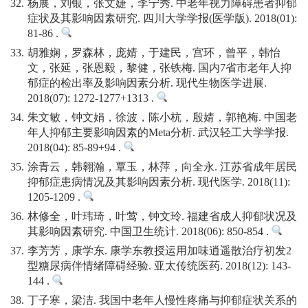
32.
杨展，刘银，张文婕，李宁秀. 中老年视力障碍患者抑郁
症状及其影响因素研究. 四川大学学报(医学版). 2018(01):
81-86 .
33.
胡雅娴，罗森林，庞婧，于建民，宫环，曾平，韩怡
文，张延，张恩毅，黎健，张铁梅. 国内7省市老年人抑
郁症的检出率及影响因素分析. 现代生物医学进展.
2018(07): 1272-1277+1313 .
34.
朱文敏，钟文娟，徐波，陈小杭，殷婧，郭艳梅. 中国老
年人抑郁主要影响因素的Meta分析. 武汉轻工大学学报.
2018(04): 85-89+94 .
35.
涂青云，韩翱瀚，覃玉，林萍，向全永. 江苏省成年居民
抑郁症患病情况及其影响因素分析. 现代医学. 2018(11):
1205-1209 .
36.
林修全，叶玮琦，叶莺，钟文玲. 福建省成人抑郁状况及
其影响因素研究. 中国卫生统计. 2018(06): 850-854 .
37.
李芳芳，康学东. 康学东教授运用加味逍遥散治疗初发2
型糖尿病伴情绪障碍经验. 亚太传统医药. 2018(12): 143-
144 .
38.
丁子寒，梁洁. 我国中老年人慢性疼痛与抑郁症状关系的