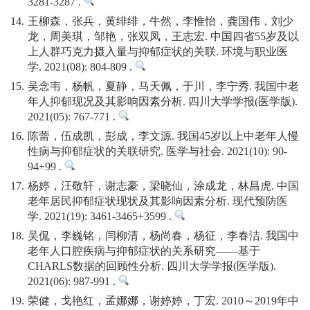
3281-3287 .
14.
王柳森，张兵，黄绯绯，牛然，李惟怡，龚国伟，刘少
龙，周美琪，邹艳，张双凤，王志宏. 中国四省55岁及以
上人群巧克力摄入量与抑郁症状的关联. 环境与职业医
学. 2021(08): 804-809 .
15.
吴念韦，杨帆，夏静，马天佩，于川，李宁秀. 我国中老
年人抑郁现况及其影响因素分析. 四川大学学报(医学版).
2021(05): 767-771 .
16.
陈蕾，伍成凯，彭成，李文源. 我国45岁以上中老年人慢
性病与抑郁症状的关联研究. 医学与社会. 2021(10): 90-
94+99 .
17.
杨婷，汪敬轩，谢志豪，梁晓仙，涂成龙，林昌虎. 中国
老年居民抑郁症状现状及其影响因素分析. 现代预防医
学. 2021(19): 3461-3465+3599 .
18.
吴侃，李巍铭，闫柳清，杨尚春，杨征，李春洁. 我国中
老年人口腔疾病与抑郁症状的关系研究——基于
CHARLS数据的回顾性分析. 四川大学学报(医学版).
2021(06): 987-991 .
19.
荣健，戈艳红，孟娜娜，谢婷婷，丁宏. 2010～2019年中