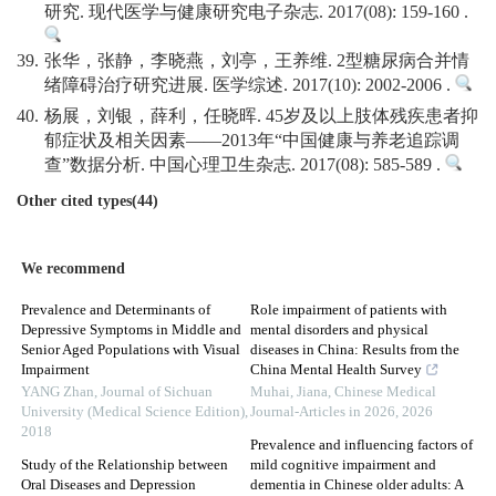
研究. 现代医学与健康研究电子杂志. 2017(08): 159-160 .
39.
张华，张静，李晓燕，刘亭，王养维. 2型糖尿病合并情
绪障碍治疗研究进展. 医学综述. 2017(10): 2002-2006 .
40.
杨展，刘银，薛利，任晓晖. 45岁及以上肢体残疾患者抑
郁症状及相关因素——2013年“中国健康与养老追踪调
查”数据分析. 中国心理卫生杂志. 2017(08): 585-589 .
Other cited types(44)
We recommend
Prevalence and Determinants of
Role impairment of patients with
Depressive Symptoms in Middle and
mental disorders and physical
Senior Aged Populations with Visual
diseases in China: Results from the
Impairment
China Mental Health Survey
YANG Zhan
,
Journal of Sichuan
Muhai, Jiana
,
Chinese Medical
University (Medical Science Edition)
,
Journal-Articles in 2026
,
2026
2018
Prevalence and influencing factors of
Study of the Relationship between
mild cognitive impairment and
Oral Diseases and Depression
dementia in Chinese older adults: A