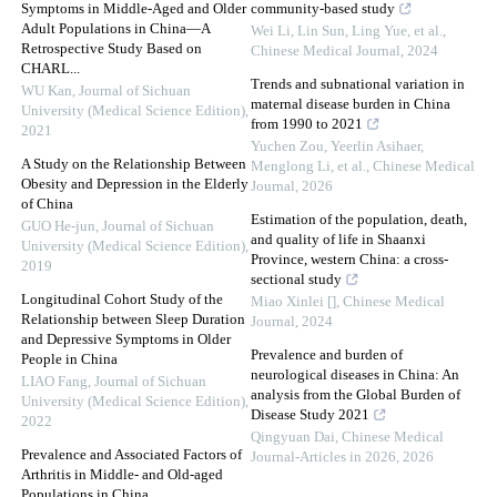
Symptoms in Middle-Aged and Older
community-based study
Adult Populations in China—A
Wei Li, Lin Sun, Ling Yue, et al.
,
Retrospective Study Based on
Chinese Medical Journal
,
2024
CHARL...
Trends and subnational variation in
WU Kan
,
Journal of Sichuan
maternal disease burden in China
University (Medical Science Edition)
,
from 1990 to 2021
2021
Yuchen Zou, Yeerlin Asihaer,
A Study on the Relationship Between
Menglong Li, et al.
,
Chinese Medical
Obesity and Depression in the Elderly
Journal
,
2026
of China
Estimation of the population, death,
GUO He-jun
,
Journal of Sichuan
and quality of life in Shaanxi
University (Medical Science Edition)
,
Province, western China: a cross-
2019
sectional study
Longitudinal Cohort Study of the
Miao Xinlei []
,
Chinese Medical
Relationship between Sleep Duration
Journal
,
2024
and Depressive Symptoms in Older
Prevalence and burden of
People in China
neurological diseases in China: An
LIAO Fang
,
Journal of Sichuan
analysis from the Global Burden of
University (Medical Science Edition)
,
Disease Study 2021
2022
Qingyuan Dai
,
Chinese Medical
Prevalence and Associated Factors of
Journal-Articles in 2026
,
2026
Arthritis in Middle- and Old-aged
Populations in China