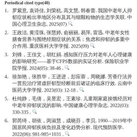
Periodical cited type(40)
1.
罗紫意, 袁诗佳, 刘荣杭, 高文慧, 韩春蕾. 我国中老年人抑
郁症状检出率地区分布及其与细颗粒物的生态学关联. 中
国心理卫生杂志. 2025(07)
2.
王政洁, 黄滢珠, 张慧婷, 俞丽丽, 易萍, 雷迅. 中老年女性
膳食营养与围绝经期症状的关系：焦虑和抑郁的多重中
介作用. 重庆医科大学学报. 2025(09)
3.
刘锋，王佳文，胡红娟. 感知医疗压力对老年人心理健康
的影响研究——基于CFPS数据的实证分析. 保险职业学
院学报. 2024(05): 38-46 .
4.
徐加艳，张胜华，王进进，彭应蓉，周晓娜. 芳香疗法并
一贯煎治疗肾虚肝郁型经断前后诸证的临床疗效. 云南中
医药大学学报. 2023(03): 12-18 .
5.
杜纯静，毛倩，吴昱宏，王素珍. 儿童期家庭挨饿经历对
中老年抑郁状况的影响. 中国健康心理学杂志. 2022(03):
330-335 .
6.
郭芮绮，胡依，闵淑慧，成晓芬，李贝. 1990—2019年中
国居民抑郁疾病负担及变化趋势分析. 现代预防医学.
2022(06): 981-985+1031 .