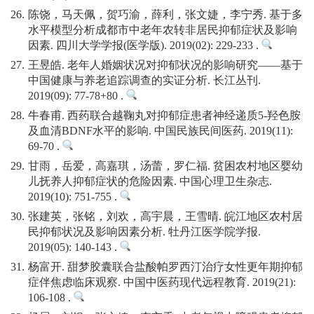
26.
陈饶，马天佩，贺巧渝，薛利，张文婕，李宁秀. 基于多
水平模型分析成都市中老年农转非居民抑郁症状及影响
因素. 四川大学学报(医学版). 2019(02): 229-233 .
27.
王昱皓. 老年人婚姻状况对抑郁状况的影响研究——基于
中国健康与养老追踪调查的实证分析. 长江丛刊.
2019(09): 77-78+80 .
28.
牛春甫. 西药联合越鞠丸对抑郁症患者神经递质5-羟色胺
及血清BDNF水平的影响. 中国民族民间医药. 2019(11):
69-70 .
29.
甘雨，岳爱，高嘉琪，汤蕾，罗仁福. 贫困农村地区婴幼
儿抚养人抑郁症状的危险因素. 中国心理卫生杂志.
2019(10): 751-755 .
30.
张建英，张铭，刘欢，高宇晨，王雪晴. 皖江地区农村居
民抑郁状况及影响因素分析. 牡丹江医学院学报.
2019(05): 140-143 .
31.
杨富开. 甜梦胶囊联合盐酸帕罗西汀治疗女性更年期抑郁
症伴焦虑临床观察. 中国中医药现代远程教育. 2019(21):
106-108 .