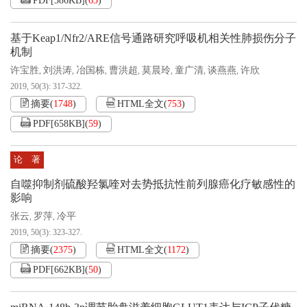
PDF[
586KB
]
(
63
)
基于Keap1/Nfr2/ARE信号通路研究呼吸机相关性肺损伤分子
机制
许宝胜
刘洪涛
冶国栋
曹洪超
莫晨玲
童广清
谈燕燕
许欣
,
,
,
,
,
,
,
2019, 50(3): 317-322.
摘要
(
1748
)
HTML全文
(
753
)
PDF[
658KB
]
(
59
)
论 著
自噬抑制剂硫酸羟氯喹对去势抵抗性前列腺癌化疗敏感性的
影响
张云
罗萍
冷平
,
,
2019, 50(3): 323-327.
摘要
(
2375
)
HTML全文
(
1172
)
PDF[
662KB
]
(
50
)