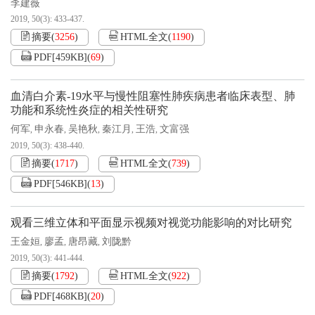
李建薇
2019, 50(3): 433-437.
摘要
(
3256
)
HTML全文
(
1190
)
PDF[
459KB
]
(
69
)
血清白介素-19水平与慢性阻塞性肺疾病患者临床表型、肺
功能和系统性炎症的相关性研究
何军
申永春
吴艳秋
秦江月
王浩
文富强
,
,
,
,
,
2019, 50(3): 438-440.
摘要
(
1717
)
HTML全文
(
739
)
PDF[
546KB
]
(
13
)
观看三维立体和平面显示视频对视觉功能影响的对比研究
王金姮
廖孟
唐昂藏
刘陇黔
,
,
,
2019, 50(3): 441-444.
摘要
(
1792
)
HTML全文
(
922
)
PDF[
468KB
]
(
20
)