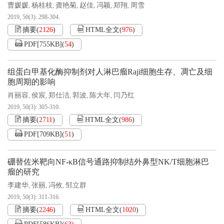
曹媛媛
杨桂枝
龚艳菊
赵佳
冯颖
郑翔
周雪
,
,
,
,
,
,
2019, 50(3): 298-304.
摘要
(
2126
)
HTML全文
(
976
)
PDF[
755KB
]
(
54
)
组蛋白甲基化酶抑制剂对人淋巴瘤Raji细胞生存、凋亡及细
胞周期的影响
肖丽容
侯宸
郑仕洁
郭波
陈大年
闫乃红
,
,
,
,
,
2019, 50(3): 305-310.
摘要
(
2711
)
HTML全文
(
986
)
PDF[
709KB
]
(
51
)
硼替佐米靶向NF-κB信号通路抑制结外鼻型NK/T细胞淋巴
瘤的研究
李建华
张丽
冯攸
邹立群
,
,
,
2019, 50(3): 311-316.
摘要
(
2246
)
HTML全文
(
1020
)