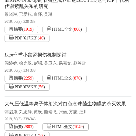
miRNA-148b-3p调节胎盘滋养细胞GLUT1表达与ICP子代糖
代谢紊乱关系的研究
景晓琳
邢爱耘
白怀
吴琳
,
,
,
2019, 50(3): 328-333.
摘要
(
1919
)
HTML全文
(
868
)
PDF[
617KB
]
(
40
)
db
/
db
Lepr
小鼠肾损伤机制探讨
阎婷婷
徐光翠
彭强
吴卫东
易宪文
赵英政
,
,
,
,
,
2019, 50(3): 334-338.
摘要
(
2259
)
HTML全文
(
870
)
PDF[
628KB
]
(
56
)
大气压低温等离子体射流对白色念珠菌生物膜的杀灭效果
蒲启康
刘思静
黄欢
熊靖飞
张丽
方志
汪川
,
,
,
,
,
,
2019, 50(3): 339-343.
摘要
(
2883
)
HTML全文
(
1049
)
PDF[
613KB
]
(
52
)