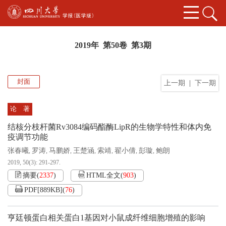
2019年 第50卷 第3期
封面
上一期
|
下一期
论 著
结核分枝杆菌Rv3084编码酯酶LipR的生物学特性和体内免
疫调节功能
张春曦
罗涛
马鹏娇
王楚涵
索靖
翟小倩
彭璇
鲍朗
,
,
,
,
,
,
,
2019, 50(3): 291-297.
摘要
(
2337
)
HTML全文
(
903
)
PDF[
889KB
]
(
76
)
亨廷顿蛋白相关蛋白1基因对小鼠成纤维细胞增殖的影响