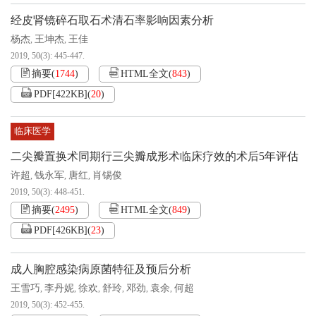
经皮肾镜碎石取石术清石率影响因素分析
杨杰
王坤杰
王佳
,
,
2019, 50(3): 445-447.
摘要
(
1744
)
HTML全文
(
843
)
PDF[
422KB
]
(
20
)
临床医学
二尖瓣置换术同期行三尖瓣成形术临床疗效的术后5年评估
许超
钱永军
唐红
肖锡俊
,
,
,
2019, 50(3): 448-451.
摘要
(
2495
)
HTML全文
(
849
)
PDF[
426KB
]
(
23
)
成人胸腔感染病原菌特征及预后分析
王雪巧
李丹妮
徐欢
舒玲
邓劲
袁余
何超
,
,
,
,
,
,
2019, 50(3): 452-455.