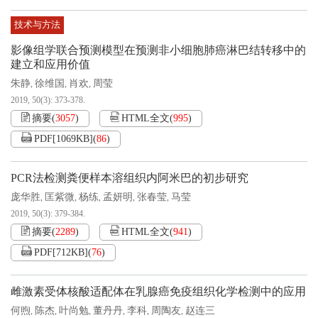
技术与方法
影像组学联合预测模型在预测非小细胞肺癌淋巴结转移中的
建立和应用价值
朱静
徐维国
肖欢
周莹
,
,
,
2019, 50(3): 373-378.
摘要
(
3057
)
HTML全文
(
995
)
PDF[
1069KB
]
(
86
)
PCR法检测粪便样本溶组织内阿米巴的初步研究
庞华胜
匡紫微
杨练
孟妍明
张春莹
马莹
,
,
,
,
,
2019, 50(3): 379-384.
摘要
(
2289
)
HTML全文
(
941
)
PDF[
712KB
]
(
76
)
雌激素受体核酸适配体在乳腺癌免疫组织化学检测中的应用
何煦
陈杰
叶尚勉
董丹丹
李科
周陶友
赵连三
,
,
,
,
,
,