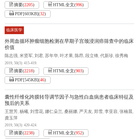
摘要
(
2205
)
HTML全文
(
996
)
PDF[
603KB
]
(
32
)
临床医学
外周血循环肿瘤细胞检测在早期子宫颈浸润癌筛查中的临床
价值
陈志强
米贤军
刘君
苏年华
叶才果
陈昂
段立锋
代新珍
徐秀梅
,
,
,
,
,
,
,
,
2019, 50(3): 415-419.
摘要
(
2218
)
HTML全文
(
903
)
PDF[
545KB
]
(
46
)
囊性纤维化跨膜转导调节因子与急性白血病患者临床特征及
预后的关系
王慧芳
杨曦
刘雪花
娜仁朵兰
桑丽娜
严天友
郑雪
李亚容
张楠晨
,
,
,
,
,
,
,
,
,
龚玉萍
2019, 50(3): 420-424.
摘要
(
2238
)
HTML全文
(
952
)