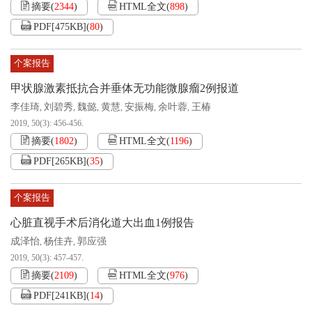
摘要
(
2344
)
HTML全文
(
898
)
PDF[
475KB
]
(
80
)
个案报告
甲状腺激素抵抗合并垂体无功能微腺瘤2例报道
李佳琦
刘碧秀
魏懿
黄慧
安振梅
余叶蓉
王椿
,
,
,
,
,
,
2019, 50(3): 456-456.
摘要
(
1802
)
HTML全文
(
1196
)
PDF[
265KB
]
(
35
)
个案报告
心脏直视手术后消化道大出血1例报告
成泽怡
杨佳卉
郭应强
,
,
2019, 50(3): 457-457.
摘要
(
2109
)
HTML全文
(
976
)
PDF[
241KB
]
(
14
)