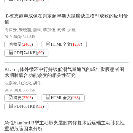
多模态超声成像在判定超早期大鼠脑缺血模型成败的应用价
值
周琛云
朱晓霞
唐琳
李加伍
阎锋
罗燕
,
,
,
,
,
2019, 50(3): 344-349.
摘要
(
2465
)
HTML全文
(
1287
)
PDF[
741KB
]
(
69
)
KL-6与体外循环中行持续低潮气量通气的成年瓣膜患者围
术期肺氧合功能改变的相关性研究
沈嘉渝
张尔永
胡佳
,
,
2019, 50(3): 350-356.
摘要
(
2705
)
HTML全文
(
935
)
PDF[
651KB
]
(
32
)
急性Stanford B型主动脉夹层腔内修复术后远端主动脉负性
重塑危险因素分析