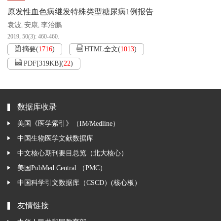
原发性血色病继发特殊类型糖尿病1例报告
袁波
安康
李治鹏
,
,
2019, 50(3): 460-460.
摘要
(
1716
)
HTML全文
(
1013
)
PDF[
319KB
]
(
22
)
数据库收录
美国《医学索引》（IM/Medline）
中国生物医学文献数据库
中文核心期刊要目总览（北大核心）
美国PubMed Central （PMC）
中国科学引文数据库（CSCD）(核心板）
友情链接