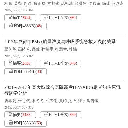
杨鹏
黄尧
胡佳
肖正华
贾邦盛
彭礼清
张洪伟
沈嘉渝
杨建
张尔永
,
,
,
,
,
,
,
,
,
2019, 50(3): 357-361.
摘要
(
2959
)
HTML全文
(
993
)
PDF[
463KB
]
(
48
)
2017年成都市PM
质量浓度与呼吸系统急救人次的关系
2.5
覃芳葵
高绪芳
鹿茸
孙婧雯
杜慧兰
杜楠
,
,
,
,
,
2019, 50(3): 362-366.
摘要
(
2636
)
HTML全文
(
848
)
PDF[
566KB
]
(
40
)
2001～2017年某大型综合医院新发HIV/AIDS患者的临床流
行病学分析
唐卓芸
张可依
李冬冬
邓杰伦
黄曦悦
石明巧
陶传敏
,
,
,
,
,
,
2019, 50(3): 367-372.
摘要
(
2455
)
HTML全文
(
859
)
PDF[
555KB
]
(
50
)