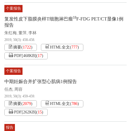
个案报告
18
复发性皮下脂膜炎样T细胞淋巴瘤
F-FDG PET/CT显像1例
报告
朱红梅
董萍
李林
,
,
2019, 50(3): 458-458.
摘要
(
1722
)
HTML全文
(
777
)
PDF[
468KB
]
(
17
)
个案报告
中期妊娠合并扩张型心肌病1例报告
任杰
周容
,
2019, 50(3): 459-459.
摘要
(
2079
)
HTML全文
(
786
)
PDF[
262KB
]
(
15
)
报告