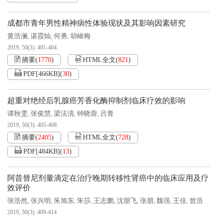
成都市青年男性精神病性体验现状及其影响因素研究
黄浩澜
谌霞灿
何勇
胡峻梅
,
,
,
2019, 50(3): 401-404.
摘要
(
1770
)
HTML全文
(
821
)
PDF[
466KB
]
(
30
)
超重对绝经后乳腺癌芳香化酶抑制剂临床疗效的影响
谭秋雯
张俊慧
梁法清
钟晓蓉
吕青
,
,
,
,
2019, 50(3): 405-408.
摘要
(
2405
)
HTML全文
(
728
)
PDF[
484KB
]
(
13
)
阿昔替尼剂量滴定在治疗晚期转移性肾癌中的临床应用及疗
效评价
张浩然
张兴明
朱旭东
朱莎
王志鹏
沈朋飞
张朋
魏强
王佳
曾浩
,
,
,
,
,
,
,
,
,
2019, 50(3): 409-414.