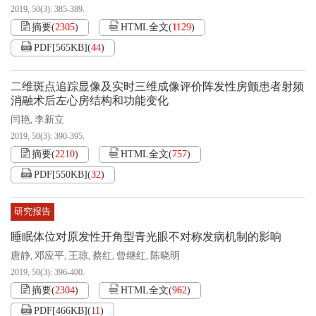
2019, 50(3): 385-389.
摘要
(
2305
)
HTML全文
(
1129
)
PDF[
565KB
]
(
44
)
二维斑点追踪显像及实时三维成像评价阵发性房颤患者射频
消融术后左心房结构和功能变化
闫艳
李新立
,
2019, 50(3): 390-395.
摘要
(
2210
)
HTML全文
(
757
)
PDF[
550KB
]
(
32
)
研究报告
睡眠体位对原发性开角型青光眼不对称发病机制的影响
唐静
邓应平
王琼
蔡红
曾继红
陈晓明
,
,
,
,
,
2019, 50(3): 396-400.
摘要
(
2304
)
HTML全文
(
962
)
PDF[
466KB
]
(
11
)