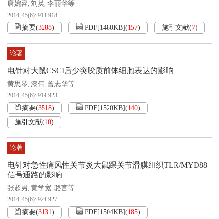
唐婉容
刘英
李丽华等
,
,
2014, 45(6): 913-918.
摘要
(
3288
)
PDF[
1480KB
]
(
157
)
施引文献
(
7
)
论著
电针对大鼠CSCI后少突胶质前体细胞表达的影响
黄思琴
漆伟
曾志华等
,
,
2014, 45(6): 919-923.
摘要
(
3518
)
PDF[
1520KB
]
(
140
)
施引文献
(
10
)
论著
电针对急性痛风性关节炎大鼠踝关节滑膜组织TLR/MYD88
信号通路的影响
张超男
黄学宽
骆言等
,
,
2014, 45(6): 924-927.
摘要
(
3131
)
PDF[
1504KB
]
(
185
)