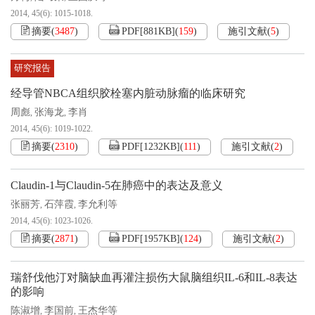
2014, 45(6): 1015-1018.
摘要
(
3487
)
PDF[
881KB
]
(
159
)
施引文献
(
5
)
研究报告
经导管NBCA组织胶栓塞内脏动脉瘤的临床研究
周彪
张海龙
李肖
,
,
2014, 45(6): 1019-1022.
摘要
(
2310
)
PDF[
1232KB
]
(
111
)
施引文献
(
2
)
Claudin-1与Claudin-5在肺癌中的表达及意义
张丽芳
石萍霞
李允利等
,
,
2014, 45(6): 1023-1026.
摘要
(
2871
)
PDF[
1957KB
]
(
124
)
施引文献
(
2
)
瑞舒伐他汀对脑缺血再灌注损伤大鼠脑组织IL-6和IL-8表达
的影响
陈淑增
李国前
王杰华等
,
,