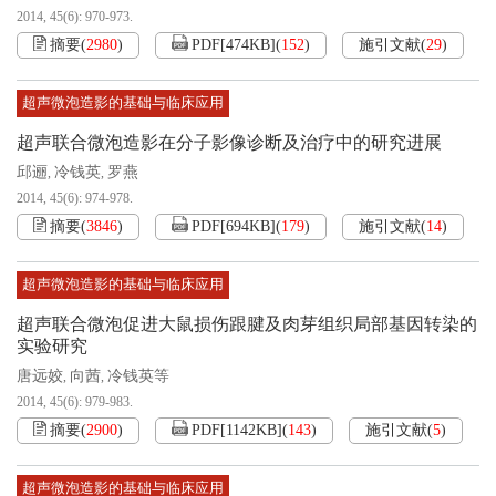
2014, 45(6): 970-973.
摘要
(
2980
)
PDF[
474KB
]
(
152
)
施引文献
(
29
)
超声微泡造影的基础与临床应用
超声联合微泡造影在分子影像诊断及治疗中的研究进展
邱逦
冷钱英
罗燕
,
,
2014, 45(6): 974-978.
摘要
(
3846
)
PDF[
694KB
]
(
179
)
施引文献
(
14
)
超声微泡造影的基础与临床应用
超声联合微泡促进大鼠损伤跟腱及肉芽组织局部基因转染的
实验研究
唐远姣
向茜
冷钱英等
,
,
2014, 45(6): 979-983.
摘要
(
2900
)
PDF[
1142KB
]
(
143
)
施引文献
(
5
)
超声微泡造影的基础与临床应用