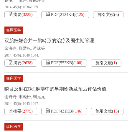
杨敬
严淑萍
龚艳萍等
,
,
2014, 45(6): 1036-1039.
摘要
(
3225
)
PDF[
2124KB
]
(
125
)
施引文献
(
6
)
临床医学
双胎妊娠合并一胎畸形的治疗及围生期管理
余海燕
邢爱耘
游泳等
,
,
2014, 45(6): 1040-1044.
摘要
(
2638
)
PDF[
552KB
]
(
108
)
施引文献
(
1
)
临床医学
瞬目反射在Bell麻痹中的早期诊断及预后评估价值
谢丹丹
李晓松
刘元元
,
,
2014, 45(6): 1045-1047.
摘要
(
2775
)
PDF[
431KB
]
(
146
)
施引文献
(
15
)
临床医学