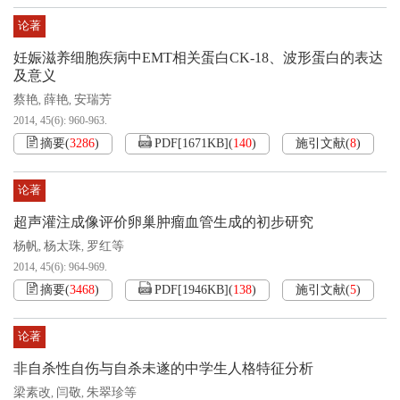
论著
妊娠滋养细胞疾病中EMT相关蛋白CK-18、波形蛋白的表达
及意义
蔡艳
薛艳
安瑞芳
,
,
2014, 45(6): 960-963.
摘要
(
3286
)
PDF[
1671KB
]
(
140
)
施引文献
(
8
)
论著
超声灌注成像评价卵巢肿瘤血管生成的初步研究
杨帆
杨太珠
罗红等
,
,
2014, 45(6): 964-969.
摘要
(
3468
)
PDF[
1946KB
]
(
138
)
施引文献
(
5
)
论著
非自杀性自伤与自杀未遂的中学生人格特征分析
梁素改
闫敬
朱翠珍等
,
,