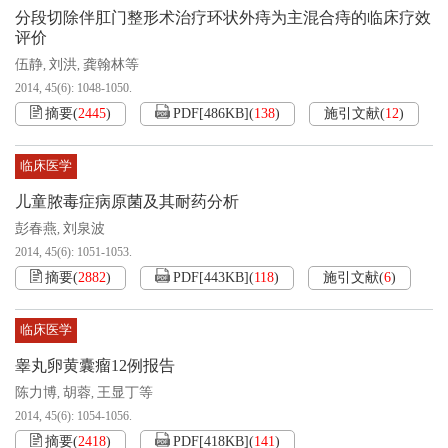
分段切除伴肛门整形术治疗环状外痔为主混合痔的临床疗效
评价
伍静
刘洪
龚翰林等
,
,
2014, 45(6): 1048-1050.
摘要
(
2445
)
PDF[
486KB
]
(
138
)
施引文献
(
12
)
临床医学
儿童脓毒症病原菌及其耐药分析
彭春燕
刘泉波
,
2014, 45(6): 1051-1053.
摘要
(
2882
)
PDF[
443KB
]
(
118
)
施引文献
(
6
)
临床医学
睾丸卵黄囊瘤12例报告
陈力博
胡蓉
王显丁等
,
,
2014, 45(6): 1054-1056.
摘要
(
2418
)
PDF[
418KB
]
(
141
)