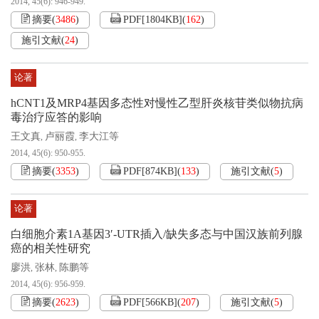
2014, 45(6): 946-949.
摘要
(
3486
)
PDF[
1804KB
]
(
162
)
施引文献
(
24
)
论著
hCNT1及MRP4基因多态性对慢性乙型肝炎核苷类似物抗病
毒治疗应答的影响
王文真
卢丽霞
李大江等
,
,
2014, 45(6): 950-955.
摘要
(
3353
)
PDF[
874KB
]
(
133
)
施引文献
(
5
)
论著
白细胞介素1A基因3′-UTR插入/缺失多态与中国汉族前列腺
癌的相关性研究
廖洪
张林
陈鹏等
,
,
2014, 45(6): 956-959.
摘要
(
2623
)
PDF[
566KB
]
(
207
)
施引文献
(
5
)