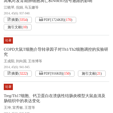
高氧对发育期肺细胞凋亡和Notch1信号通路的影响
江晓琴
倪娟
马玉姗等
,
,
2014, 45(6): 937-940.
摘要
(
3354
)
PDF[
1724KB
]
(
170
)
施引文献
(
10
)
论著
COPD大鼠T细胞介导转录因子对Th1/Th2细胞调控的实验研
究
王成阳
刘向国
王传博等
,
,
2014, 45(6): 941-945.
摘要
(
3222
)
PDF[
916KB
]
(
150
)
施引文献
(
21
)
论著
Treg/Th17细胞、钙卫蛋白在溃疡性结肠炎模型大鼠血清及
肠组织中的表达变化
王坤
宣秀敏
王莲等
,
,