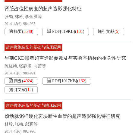
肾脏占位性病变的超声造影强化特征
张蜀
林玲
李金洪等
,
,
2014, 45(6): 984-987.
摘要
(
3548
)
PDF[
819KB
]
(
131
)
施引文献
(
5
)
超声微泡造影的基础与临床应用
早期CKD患者超声造影参数及与实验室指标的相关性研究
陈红艳
张静漪
向茜等
,
,
2014, 45(6): 988-991.
摘要
(
4024
)
PDF[
1017KB
]
(
132
)
施引文献
(
12
)
超声微泡造影的基础与临床应用
颈动脉粥样硬化斑块新生血管的超声造影强化特征研究
林玲
张梅
邱逦等
,
,
2014, 45(6): 992-996.