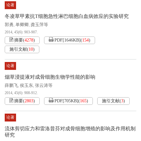
论著
冬凌草甲素抗T细胞急性淋巴细胞白血病效应的实验研究
郭勇
单卿卿
龚玉萍等
,
,
2014, 45(6): 903-907.
摘要
(
4278
)
PDF[
1646KB
]
(
154
)
施引文献
(
10
)
论著
烟草浸提液对成骨细胞生物学性能的影响
薛鹏飞
侯玉东
张云涛等
,
,
2014, 45(6): 908-912.
摘要
(
2803
)
PDF[
705KB
]
(
165
)
施引文献
(
3
)
论著
流体剪切应力和雷洛昔芬对成骨细胞增殖的影响及作用机制
研究