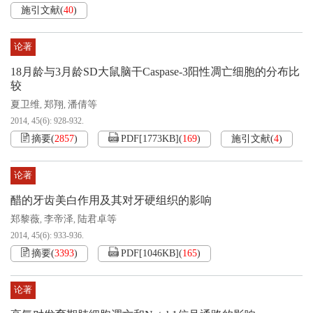
施引文献
(
40
)
论著
18月龄与3月龄SD大鼠脑干Caspase-3阳性凋亡细胞的分布比
较
夏卫维
郑翔
潘倩等
,
,
2014, 45(6): 928-932.
摘要
(
2857
)
PDF[
1773KB
]
(
169
)
施引文献
(
4
)
论著
醋的牙齿美白作用及其对牙硬组织的影响
郑黎薇
李帝泽
陆君卓等
,
,
2014, 45(6): 933-936.
摘要
(
3393
)
PDF[
1046KB
]
(
165
)
论著