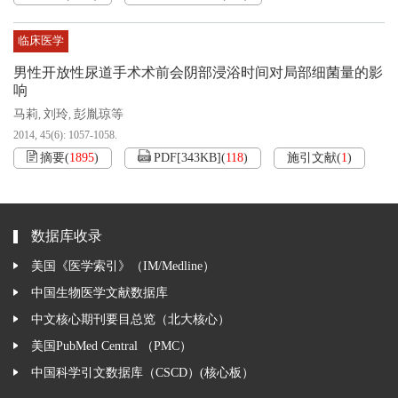
临床医学
男性开放性尿道手术术前会阴部浸浴时间对局部细菌量的影
响
马莉
刘玲
彭胤琼等
,
,
2014, 45(6): 1057-1058.
摘要
(
1895
)
PDF[
343KB
]
(
118
)
施引文献
(
1
)
数据库收录
美国《医学索引》（IM/Medline）
中国生物医学文献数据库
中文核心期刊要目总览（北大核心）
美国PubMed Central （PMC）
中国科学引文数据库（CSCD）(核心板）