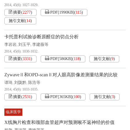
2014, 45(6): 1027-1029.
摘要
(
2277
)
PDF[
1990KB
]
(
115
)
施引文献
(
14
)
卡托普利试验诊断原醛症的切点分析
李岩岩
刘玉平
李建薇等
,
,
2014, 45(6): 1030-1032.
摘要
(
3331
)
PDF[
586KB
]
(
118
)
施引文献
(
9
)
ZywaveⅡ和OPD-scanⅡ对人眼高阶像差测量结果的比较
谭琦
刘陇黔
陈浩等
,
,
2014, 45(6): 1033-1035.
摘要
(
2531
)
PDF[
365KB
]
(
100
)
施引文献
(
3
)
临床医学
X线胸片检查和颈部血管超声对预测喉不返神经的价值