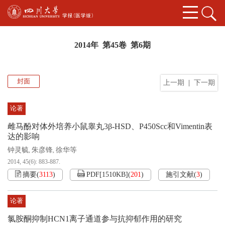
2014年 第45卷 第6期
封面
上一期
|
下一期
论著
雌马酚对体外培养小鼠睾丸3β-HSD、P450Scc和Vimentin表
达的影响
钟灵毓
朱彦锋
徐华等
,
,
2014, 45(6): 883-887.
摘要
(
3113
)
PDF[
1510KB
]
(
201
)
施引文献
(
3
)
论著
氯胺酮抑制HCN1离子通道参与抗抑郁作用的研究