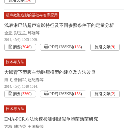
施引文献
(
24
)
超声微泡造影的基础与临床应用
浅表淋巴结超声造影特征及不同参照条件下的定量分析
金亚
彭玉兰
邱逦等
,
,
2014, 45(6): 1005-1009.
摘要
(
3046
)
PDF[
1288KB
]
(
136
)
施引文献
(
9
)
技术与方法
大鼠肾下型腹主动脉瘤模型的建立及方法改良
熊飞
曾国军
赵纪春等
,
,
2014, 45(6): 1010-1014.
摘要
(
3360
)
PDF[
1263KB
]
(
153
)
施引文献
(
2
)
技术与方法
EMA-PCR方法快速检测铜绿假单胞菌活菌研究
方梅
陆巧荣
王国庆等
,
,