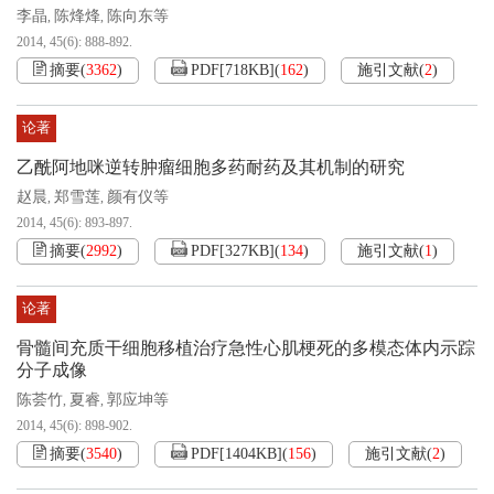
李晶
陈烽烽
陈向东等
,
,
2014, 45(6): 888-892.
摘要
(
3362
)
PDF[
718KB
]
(
162
)
施引文献
(
2
)
论著
乙酰阿地咪逆转肿瘤细胞多药耐药及其机制的研究
赵晨
郑雪莲
颜有仪等
,
,
2014, 45(6): 893-897.
摘要
(
2992
)
PDF[
327KB
]
(
134
)
施引文献
(
1
)
论著
骨髓间充质干细胞移植治疗急性心肌梗死的多模态体内示踪
分子成像
陈荟竹
夏睿
郭应坤等
,
,
2014, 45(6): 898-902.
摘要
(
3540
)
PDF[
1404KB
]
(
156
)
施引文献
(
2
)