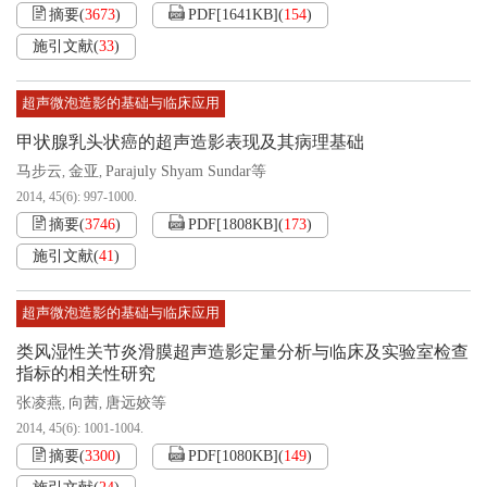
摘要
(
3673
)
PDF[
1641KB
]
(
154
)
施引文献
(
33
)
超声微泡造影的基础与临床应用
甲状腺乳头状癌的超声造影表现及其病理基础
马步云
金亚
Parajuly Shyam Sundar等
,
,
2014, 45(6): 997-1000.
摘要
(
3746
)
PDF[
1808KB
]
(
173
)
施引文献
(
41
)
超声微泡造影的基础与临床应用
类风湿性关节炎滑膜超声造影定量分析与临床及实验室检查
指标的相关性研究
张凌燕
向茜
唐远姣等
,
,
2014, 45(6): 1001-1004.
摘要
(
3300
)
PDF[
1080KB
]
(
149
)