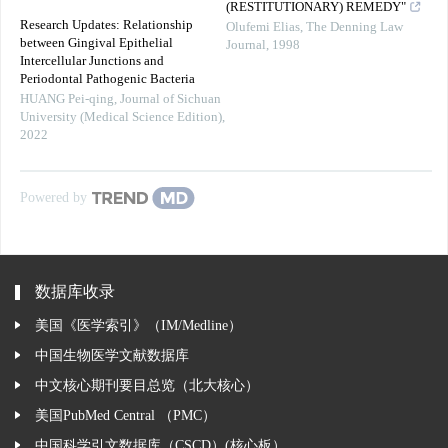
(RESTITUTIONARY) REMEDY"
Research Updates: Relationship
Olufemi Elias
,
The Denning Law
between Gingival Epithelial
Journal
,
1998
Intercellular Junctions and
Periodontal Pathogenic Bacteria
HUANG Pei-qing
,
Journal of Sichuan
University (Medical Science Edition)
,
2022
Powered by
数据库收录
美国《医学索引》（IM/Medline）
中国生物医学文献数据库
中文核心期刊要目总览（北大核心）
美国PubMed Central （PMC）
中国科学引文数据库（CSCD）(核心板）