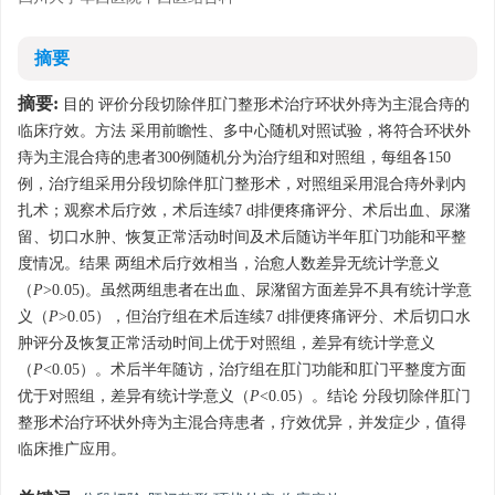
摘要
摘要:
目的 评价分段切除伴肛门整形术治疗环状外痔为主混合痔的
临床疗效。方法 采用前瞻性、多中心随机对照试验，将符合环状外
痔为主混合痔的患者300例随机分为治疗组和对照组，每组各150
例，治疗组采用分段切除伴肛门整形术，对照组采用混合痔外剥内
扎术；观察术后疗效，术后连续7 d排便疼痛评分、术后出血、尿潴
留、切口水肿、恢复正常活动时间及术后随访半年肛门功能和平整
度情况。结果 两组术后疗效相当，治愈人数差异无统计学意义
（
P
>0.05)。虽然两组患者在出血、尿潴留方面差异不具有统计学意
义（
P
>0.05），但治疗组在术后连续7 d排便疼痛评分、术后切口水
肿评分及恢复正常活动时间上优于对照组，差异有统计学意义
（
P
<0.05）。术后半年随访，治疗组在肛门功能和肛门平整度方面
优于对照组，差异有统计学意义（
P
<0.05）。结论 分段切除伴肛门
整形术治疗环状外痔为主混合痔患者，疗效优异，并发症少，值得
临床推广应用。