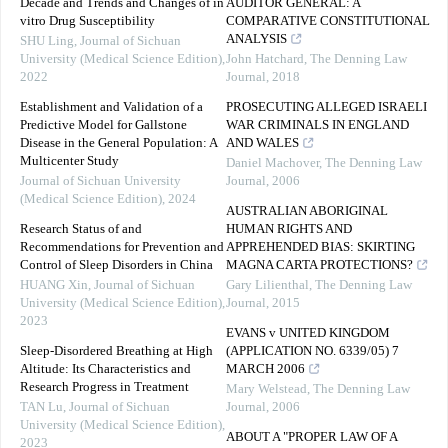
Decade and Trends and Changes of in
AUDITOR GENERAL: A
vitro Drug Susceptibility
COMPARATIVE CONSTITUTIONAL
ANALYSIS
SHU Ling
,
Journal of Sichuan
University (Medical Science Edition)
,
John Hatchard
,
The Denning Law
2022
Journal
,
2018
Establishment and Validation of a
PROSECUTING ALLEGED ISRAELI
Predictive Model for Gallstone
WAR CRIMINALS IN ENGLAND
Disease in the General Population: A
AND WALES
Multicenter Study
Daniel Machover
,
The Denning Law
Journal of Sichuan University
Journal
,
2006
(Medical Science Edition)
,
2024
AUSTRALIAN ABORIGINAL
Research Status of and
HUMAN RIGHTS AND
Recommendations for Prevention and
APPREHENDED BIAS: SKIRTING
Control of Sleep Disorders in China
MAGNA CARTA PROTECTIONS?
HUANG Xin
,
Journal of Sichuan
Gary Lilienthal
,
The Denning Law
University (Medical Science Edition)
,
Journal
,
2015
2023
EVANS v UNITED KINGDOM
Sleep-Disordered Breathing at High
(APPLICATION NO. 6339/05) 7
Altitude: Its Characteristics and
MARCH 2006
Research Progress in Treatment
Mary Welstead
,
The Denning Law
TAN Lu
,
Journal of Sichuan
Journal
,
2006
University (Medical Science Edition)
,
ABOUT A "PROPER LAW OF A
2023