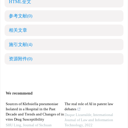
HTML全文
参考文献
(0)
相关文章
施引文献
(4)
资源附件
(0)
We recommend
Sources of Klebsiella pneumoniae
The real role of AI in patent law
Isolated in a Hospital in the Past
debates
Decade and Trends and Changes of in
Duque Lizarralde
,
International
vitro Drug Susceptibility
Journal of Law and Information
SHU Ling
,
Journal of Sichuan
Technology
,
2022