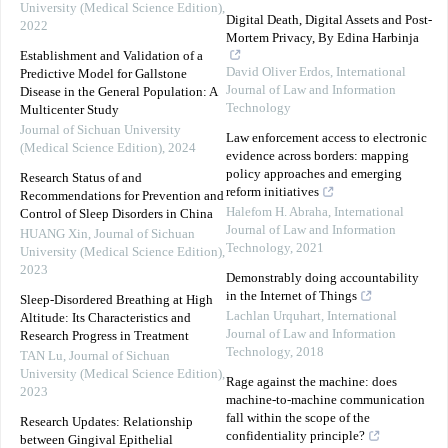
University (Medical Science Edition)
,
Digital Death, Digital Assets and Post-
2022
Mortem Privacy, By Edina Harbinja
Establishment and Validation of a
David Oliver Erdos
,
International
Predictive Model for Gallstone
Journal of Law and Information
Disease in the General Population: A
Technology
Multicenter Study
Journal of Sichuan University
Law enforcement access to electronic
(Medical Science Edition)
,
2024
evidence across borders: mapping
policy approaches and emerging
Research Status of and
reform initiatives
Recommendations for Prevention and
Halefom H. Abraha
,
International
Control of Sleep Disorders in China
Journal of Law and Information
HUANG Xin
,
Journal of Sichuan
Technology
,
2021
University (Medical Science Edition)
,
2023
Demonstrably doing accountability
in the Internet of Things
Sleep-Disordered Breathing at High
Lachlan Urquhart
,
International
Altitude: Its Characteristics and
Journal of Law and Information
Research Progress in Treatment
Technology
,
2018
TAN Lu
,
Journal of Sichuan
University (Medical Science Edition)
,
Rage against the machine: does
2023
machine-to-machine communication
fall within the scope of the
Research Updates: Relationship
confidentiality principle?
between Gingival Epithelial