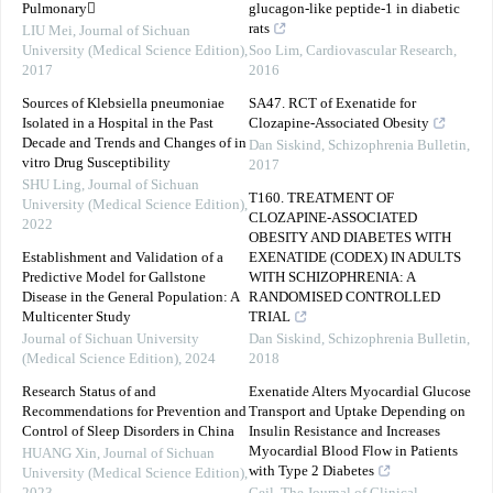
Pulmonary
glucagon-like peptide-1 in diabetic
rats
LIU Mei
,
Journal of Sichuan
University (Medical Science Edition)
,
Soo Lim
,
Cardiovascular Research
,
2017
2016
Sources of Klebsiella pneumoniae
SA47. RCT of Exenatide for
Isolated in a Hospital in the Past
Clozapine-Associated Obesity
Decade and Trends and Changes of in
Dan Siskind
,
Schizophrenia Bulletin
,
vitro Drug Susceptibility
2017
SHU Ling
,
Journal of Sichuan
T160. TREATMENT OF
University (Medical Science Edition)
,
CLOZAPINE-ASSOCIATED
2022
OBESITY AND DIABETES WITH
Establishment and Validation of a
EXENATIDE (CODEX) IN ADULTS
Predictive Model for Gallstone
WITH SCHIZOPHRENIA: A
Disease in the General Population: A
RANDOMISED CONTROLLED
Multicenter Study
TRIAL
Journal of Sichuan University
Dan Siskind
,
Schizophrenia Bulletin
,
(Medical Science Edition)
,
2024
2018
Research Status of and
Exenatide Alters Myocardial Glucose
Recommendations for Prevention and
Transport and Uptake Depending on
Control of Sleep Disorders in China
Insulin Resistance and Increases
Myocardial Blood Flow in Patients
HUANG Xin
,
Journal of Sichuan
with Type 2 Diabetes
University (Medical Science Edition)
,