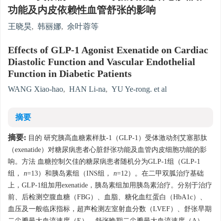
功能及内皮依赖性血管舒张的影响
王晓昊
,
韩丽娜
,
余叶蓉等
Effects of GLP-1 Agonist Exenatide on Cardiac
Diastolic Function and Vascular Endothelial
Function in Diabetic Patients
WANG Xiao-hao
,
HAN Li-na
,
YU Ye-rong. et al
摘要
摘要:
目的 研究胰高血糖素样肽-1（GLP-1）受体激动剂艾塞那肽
（exenatide）对糖尿病患者心脏舒张功能及血管内皮细胞功能的影
响。方法 血糖控制欠佳的糖尿病患者随机分为GLP-1组（GLP-1
组，
n
=13）和胰岛素组（INS组，
n
=12）。在二甲双胍治疗基础
上，GLP-1组加用exenatide，胰岛素组加用胰岛素治疗。分别于治疗
前、后检测空腹血糖（FBG）、血脂、糖化血红蛋白（HbA1c）、
血压及一般临床指标，超声检测左室射血分数（LVEF）、舒张早期