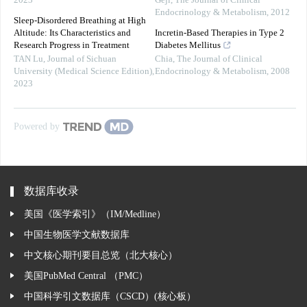
2023
Gejl
,
The Journal of Clinical
Endocrinology & Metabolism
,
2012
Sleep-Disordered Breathing at High
Altitude: Its Characteristics and
Incretin-Based Therapies in Type 2
Research Progress in Treatment
Diabetes Mellitus
TAN Lu
,
Journal of Sichuan
Chia
,
The Journal of Clinical
University (Medical Science Edition)
,
Endocrinology & Metabolism
,
2008
2023
Powered by
数据库收录
美国《医学索引》（IM/Medline）
中国生物医学文献数据库
中文核心期刊要目总览（北大核心）
美国PubMed Central （PMC）
中国科学引文数据库（CSCD）(核心板）