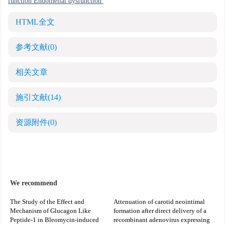
function Endothelial dysfunction
HTML全文
参考文献
(0)
相关文章
施引文献
(14)
资源附件
(0)
We recommend
The Study of the Effect and
Attenuation of carotid neointimal
Mechanism of Glucagon Like
formation after direct delivery of a
Peptide-1 in Bleomycin-induced
recombinant adenovirus expressing