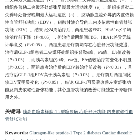
二尖瓣最大血流速度（E）、舒张晚期二尖瓣最大血流速度（A），
组织多普勒二尖瓣环处舒张早期最大运动速度（e）、组织多普勒二
尖瓣环处舒张晚期最大运动速度（a）、肱动脉血流介导的内皮依赖
性血管舒张功能（EDV）、硝酸甘油介导的非内皮依赖性血管舒张
功能（EIV）。结果 经24周治疗后，两组患者FBG、HbA1c水平均
较治疗前下降（
P
<0.05），但治疗后两组间FBG、HbA1c差异无统
计学意义（
P
>0.05）。两组患者治疗前均存在心脏舒张功能减退。
治疗后GLP-1组患者二尖瓣环处组织多普勒e峰、e/a值、E/e值改善
（
P
<0.05），而胰岛素组的e峰、e/a值、E/e值较治疗前变化不明显
（
P
>0.05）。两组患者治疗后的EDV较治疗前改善（
P
<0.01），且
治疗后GLP-1组EDV高于胰岛素组（
P
<0.05）。治疗前后两组间比
较EIV无明显变化（
P
>0.05）。结论 GLP-1可显著改善左室舒张功
能及内皮依赖性舒张功能，其心血管功能的改善可能独立于降糖作
用之外。
关键词:
胰高血糖素样肽-1 2型糖尿病 心脏舒张功能 内皮依赖性血
管舒张功能
Keywords:
Glucagon-like peptide-1 Type 2 diabetes Cardiac diastolic