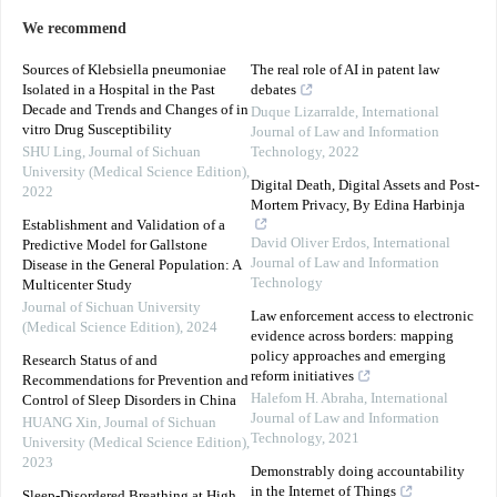
We recommend
Sources of Klebsiella pneumoniae
The real role of AI in patent law
Isolated in a Hospital in the Past
debates
Decade and Trends and Changes of in
Duque Lizarralde
,
International
vitro Drug Susceptibility
Journal of Law and Information
SHU Ling
,
Journal of Sichuan
Technology
,
2022
University (Medical Science Edition)
,
Digital Death, Digital Assets and Post-
2022
Mortem Privacy, By Edina Harbinja
Establishment and Validation of a
David Oliver Erdos
,
International
Predictive Model for Gallstone
Journal of Law and Information
Disease in the General Population: A
Technology
Multicenter Study
Journal of Sichuan University
Law enforcement access to electronic
(Medical Science Edition)
,
2024
evidence across borders: mapping
policy approaches and emerging
Research Status of and
reform initiatives
Recommendations for Prevention and
Halefom H. Abraha
,
International
Control of Sleep Disorders in China
Journal of Law and Information
HUANG Xin
,
Journal of Sichuan
Technology
,
2021
University (Medical Science Edition)
,
2023
Demonstrably doing accountability
in the Internet of Things
Sleep-Disordered Breathing at High