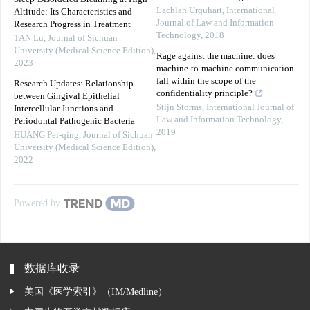
Lachlan Urquhart
,
International
Altitude: Its Characteristics and
Journal of Law and Information
Research Progress in Treatment
Technology
,
2018
TAN Lu
,
Journal of Sichuan
University (Medical Science Edition)
,
Rage against the machine: does
2023
machine-to-machine communication
fall within the scope of the
Research Updates: Relationship
confidentiality principle?
between Gingival Epithelial
Stijn Storms
,
International Journal of
Intercellular Junctions and
Law and Information Technology
,
Periodontal Pathogenic Bacteria
2019
HUANG Pei-qing
,
Journal of Sichuan
University (Medical Science Edition)
,
2022
Powered by
数据库收录
美国《医学索引》（IM/Medline）