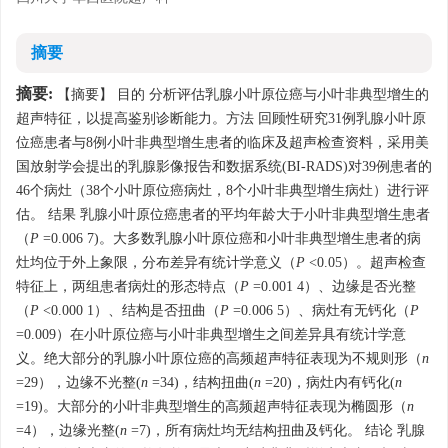
摘要
摘要:
【摘要】 目的 分析评估乳腺小叶原位癌与小叶非典型增生的
超声特征，以提高鉴别诊断能力。方法 回顾性研究31例乳腺小叶原
位癌患者与8例小叶非典型增生患者的临床及超声检查资料，采用美
国放射学会提出的乳腺影像报告和数据系统(BI-RADS)对39例患者的
46个病灶（38个小叶原位癌病灶，8个小叶非典型增生病灶）进行评
估。 结果 乳腺小叶原位癌患者的平均年龄大于小叶非典型增生患者
（
P
=0.006 7)。大多数乳腺小叶原位癌和小叶非典型增生患者的病
灶均位于外上象限，分布差异有统计学意义（
P
<0.05）。超声检查
特征上，两组患者病灶的形态特点（
P
=0.001 4）、边缘是否光整
（
P
<0.000 1）、结构是否扭曲（
P
=0.006 5）、病灶有无钙化（
P
=0.009）在小叶原位癌与小叶非典型增生之间差异具有统计学意
义。绝大部分的乳腺小叶原位癌的高频超声特征表现为不规则形（
n
=29），边缘不光整(
n
=34)，结构扭曲(
n
=20)，病灶内有钙化(
n
=19)。大部分的小叶非典型增生的高频超声特征表现为椭圆形（
n
=4），边缘光整(
n
=7)，所有病灶均无结构扭曲及钙化。 结论 乳腺