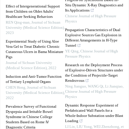
Progress on Synchrotron Based in-
Situ Dynamic X-Ray Diagnostics and
Effect of Intergenerational Support
Its Applications
from Children on Older Adults'
Chinese Journal of High Pressure
Healthcare Seeking Behaviors
Physics
REN Qing-man
,
Journal of Sichuan
University (Medical Science Edition)
,
Propagation Characteristics of Dual
2023
Explosive Sources Gas Explosion in
Different Arrangements in H-Type
Experimental Study of Using Aloe
Tunnel
Vera Gel to Treat Diabetic Chronic
YE Qing
,
Chinese Journal of High
Cutaneous Ulcers in Bama Miniature
Pressure Physics
Pigs
Journal of Sichuan University
Research on the Deployment Process
(Medical Science Edition)
,
2022
of Explosive-Driven Structures under
the Condition of Projectile-Target
Induction and Anti-Tumor Function
Rendezvous
of Tertiary Lymphoid Organs
Ning Jianguo, WANG Qi, Li Jianqiao
,
CHEN Hong
,
Journal of Sichuan
Chinese Journal of High Pressure
University (Medical Science Edition)
,
Physics
2022
Dynamic Response Experiment of
Prevalence Survey of Functional
Prefabricated Wall Panels for a
Dyspepsia and Irritable Bowel
Whole-Indoor Substation under Blast
Syndrome in Chinese College
Loading
Students Based on Rome Ⅳ
LI Lin, LIU Yong, WEI Zhenzhong, et
Diagnostic Criteria