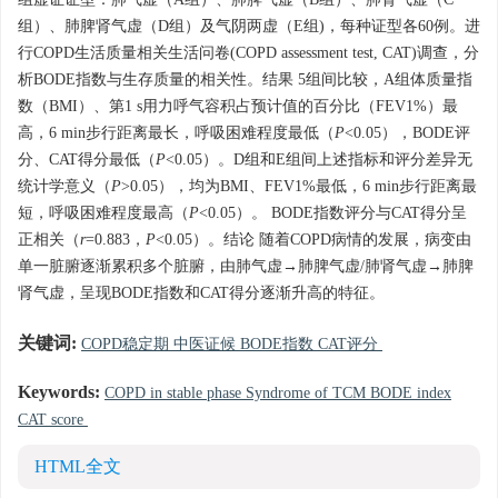
组虚证证型：肺气虚（A组）、肺脾气虚（B组）、肺肾气虚（C
组）、肺脾肾气虚（D组）及气阴两虚（E组)，每种证型各60例。进
行COPD生活质量相关生活问卷(COPD assessment test, CAT)调查，分
析BODE指数与生存质量的相关性。结果 5组间比较，A组体质量指
数（BMI）、第1 s用力呼气容积占预计值的百分比（FEV1%）最
高，6 min步行距离最长，呼吸困难程度最低（
P
<0.05），BODE评
分、CAT得分最低（
P
<0.05）。D组和E组间上述指标和评分差异无
统计学意义（
P
>0.05），均为BMI、FEV1%最低，6 min步行距离最
短，呼吸困难程度最高（
P
<0.05）。 BODE指数评分与CAT得分呈
正相关（
r
=0.883，
P
<0.05）。结论 随着COPD病情的发展，病变由
单一脏腑逐渐累积多个脏腑，由肺气虚→肺脾气虚/肺肾气虚→肺脾
肾气虚，呈现BODE指数和CAT得分逐渐升高的特征。
关键词:
COPD稳定期 中医证候 BODE指数 CAT评分
Keywords:
COPD in stable phase Syndrome of TCM BODE index
CAT score
HTML全文