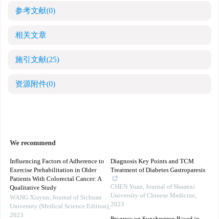
参考文献
(0)
相关文章
施引文献
(25)
资源附件
(0)
We recommend
Influencing Factors of Adherence to
Diagnosis Key Points and TCM
Exercise Prehabilitation in Older
Treatment of Diabetes Gastroparesis
Patients With Colorectal Cancer: A
CHEN Yuan
,
Journal of Shaanxi
Qualitative Study
University of Chinese Medicine
,
WANG Xiayun
,
Journal of Sichuan
2023
University (Medical Science Edition)
,
2023