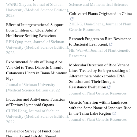
WANG Xiayun
,
Journal of Sichuan
Science and Mathematical Sciences
University (Medical Science Edition)
,
Cultivated Plants Originated in China
2023
ZHENG, Dian-Sheng
,
Journal of Plant
Effect of Intergenerational Support
Genetic Resources
from Children on Older Adults'
Healthcare Seeking Behaviors
Research Progress on Rice Resistance
REN Qing-man
,
Journal of Sichuan
to Bacterial Leaf Streak
University (Medical Science Edition)
,
HE, Wen-Ai
,
Journal of Plant Genetic
2023
Resources
Experimental Study of Using Aloe
Molecular Detection of Rice Variant
Vera Gel to Treat Diabetic Chronic
Lines Treated by Embryo-soaking of
Cutaneous Ulcers in Bama Miniature
Alternanthera philoxeroides DNA
Pigs
Solution and Their Drought
Journal of Sichuan University
Resistance Evaluation
(Medical Science Edition)
,
2022
Journal of Plant Genetic Resources
Induction and Anti-Tumor Function
Genetic Variation within Landraces
of Tertiary Lymphoid Organs
with the Same Name of Japonica Rice
CHEN Hong
,
Journal of Sichuan
in the Taihu Lake Region
University (Medical Science Edition)
,
Journal of Plant Genetic Resources
2022
Prevalence Survey of Functional
Dyspepsia and Irritable Bowel