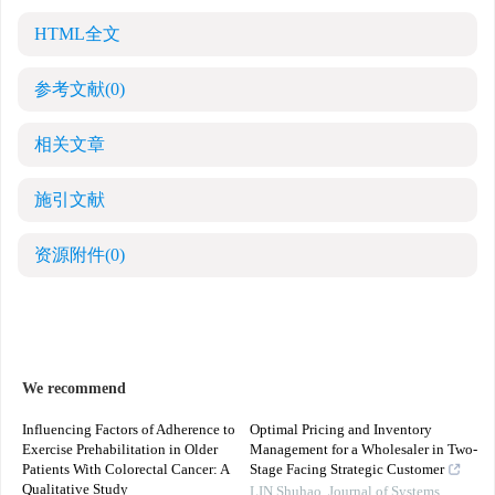
HTML全文
参考文献
(0)
相关文章
施引文献
资源附件
(0)
We recommend
Influencing Factors of Adherence to
Optimal Pricing and Inventory
Exercise Prehabilitation in Older
Management for a Wholesaler in Two-
Patients With Colorectal Cancer: A
Stage Facing Strategic Customer
Qualitative Study
LIN Shuhao
,
Journal of Systems