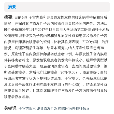
摘要
摘要:
目的分析子宫内膜和卵巢原发性双癌的临床病理特征和预后
情况，并探讨其与原发性子宫内膜癌伴卵巢转移间的差异。方法回
顾性分析2009年1月至2017年12月四川大学华西第二医院妇科手术后
经病理组织学证实为子宫内膜和卵巢原发性双癌患者和原发性子宫
内膜癌伴卵巢转移患者的资料，比较其临床表现、FIGO分期、治疗
情况、病理及预后生存等。结果本研究共纳入原发性双癌患者38
例、原发性子宫内膜癌伴卵巢转移患者52例。与原发性子宫内膜癌
伴转移患者相比，原发性双癌患者的发病年龄较小、组织学类型以
子宫内膜样腺癌为主、肌层浸润深度较浅、宫颈间质受累较少、输
卵管受累较少、术后化疗比例较高（
P
均<0.05），预后更好；而转
移组患者首发症状为不规则阴道流血、子宫增大、合并糖尿病比例
及术后联合放化疗比例均高于双癌组（
P
均<0.05）。结论原发性双
癌患者预后较好，且其临床病理特征与原发性子宫内膜癌伴卵巢转
移患者存在差异。
关键词:
子宫内膜和卵巢原发性双癌临床病理特征预后