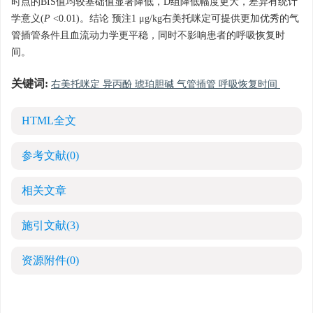
时点的BIS值均较基础值显著降低，D组降低幅度更大，差异有统计
学意义(
P
<0.01)。结论 预注1 μg/kg右美托咪定可提供更加优秀的气
管插管条件且血流动力学更平稳，同时不影响患者的呼吸恢复时
间。
关键词:
右美托咪定 异丙酚 琥珀胆碱 气管插管 呼吸恢复时间
HTML全文
参考文献
(0)
相关文章
施引文献
(3)
资源附件
(0)