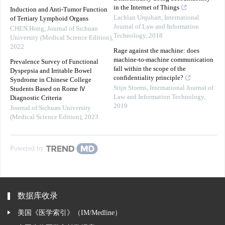
in the Internet of Things
Induction and Anti-Tumor Function
Lachlan Urquhart
,
International
of Tertiary Lymphoid Organs
Journal of Law and Information
CHEN Hong
,
Journal of Sichuan
Technology
,
2018
University (Medical Science Edition)
,
2022
Rage against the machine: does
machine-to-machine communication
Prevalence Survey of Functional
fall within the scope of the
Dyspepsia and Irritable Bowel
confidentiality principle?
Syndrome in Chinese College
Stijn Storms
,
International Journal of
Students Based on Rome Ⅳ
Law and Information Technology
,
Diagnostic Criteria
2019
Journal of Sichuan University
(Medical Science Edition)
,
2023
Powered by
数据库收录
美国《医学索引》（IM/Medline）