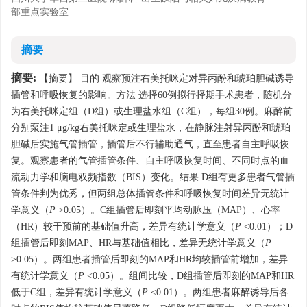
部重点实验室
摘要
摘要:
【摘要】 目的 观察预注右美托咪定对异丙酚和琥珀胆碱诱导
插管和呼吸恢复的影响。方法 选择60例拟行择期手术患者，随机分
为右美托咪定组（D组）或生理盐水组（C组），每组30例。麻醉前
分别泵注1 μg/kg右美托咪定或生理盐水，在静脉注射异丙酚和琥珀
胆碱后实施气管插管，插管后不行辅助通气，直至患者自主呼吸恢
复。观察患者的气管插管条件、自主呼吸恢复时间、不同时点的血
流动力学和脑电双频指数（BIS）变化。结果 D组有更多患者气管插
管条件判为优秀，但两组总体插管条件和呼吸恢复时间差异无统计
学意义（
P
>0.05）。C组插管后即刻平均动脉压（MAP）、心率
（HR）较干预前的基础值升高，差异有统计学意义（
P
<0.01）；D
组插管后即刻MAP、HR与基础值相比，差异无统计学意义（
P
>0.05）。两组患者插管后即刻的MAP和HR均较插管前增加，差异
有统计学意义（
P
<0.05）。组间比较，D组插管后即刻的MAP和HR
低于C组，差异有统计学意义（
P
<0.01）。两组患者麻醉诱导后各