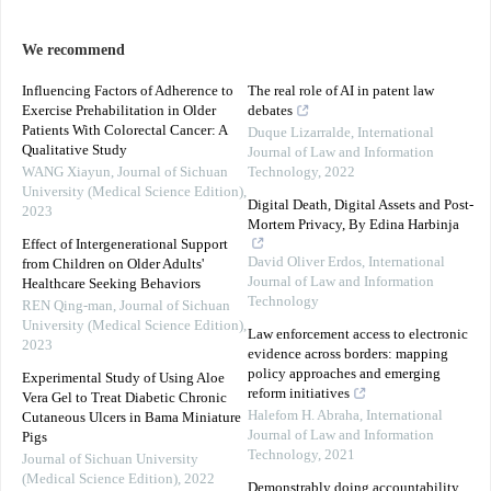
We recommend
Influencing Factors of Adherence to
The real role of AI in patent law
Exercise Prehabilitation in Older
debates
Patients With Colorectal Cancer: A
Duque Lizarralde
,
International
Qualitative Study
Journal of Law and Information
WANG Xiayun
,
Journal of Sichuan
Technology
,
2022
University (Medical Science Edition)
,
Digital Death, Digital Assets and Post-
2023
Mortem Privacy, By Edina Harbinja
Effect of Intergenerational Support
David Oliver Erdos
,
International
from Children on Older Adults'
Journal of Law and Information
Healthcare Seeking Behaviors
Technology
REN Qing-man
,
Journal of Sichuan
University (Medical Science Edition)
,
Law enforcement access to electronic
2023
evidence across borders: mapping
policy approaches and emerging
Experimental Study of Using Aloe
reform initiatives
Vera Gel to Treat Diabetic Chronic
Halefom H. Abraha
,
International
Cutaneous Ulcers in Bama Miniature
Journal of Law and Information
Pigs
Technology
,
2021
Journal of Sichuan University
(Medical Science Edition)
,
2022
Demonstrably doing accountability