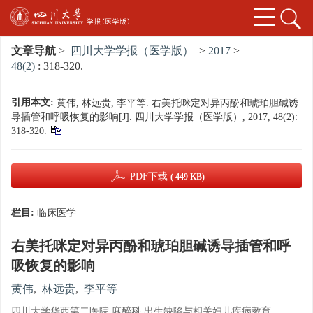
文章导航
>
四川大学学报（医学版）
>
2017
>
48(2)
: 318-320.
引用本文:
黄伟, 林远贵, 李平等. 右美托咪定对异丙酚和琥珀胆碱诱
导插管和呼吸恢复的影响[J]. 四川大学学报（医学版）, 2017, 48(2):
318-320.
PDF下载
( 449 KB)
栏目:
临床医学
右美托咪定对异丙酚和琥珀胆碱诱导插管和呼
吸恢复的影响
黄伟
,
林远贵
,
李平等
四川大学华西第二医院 麻醉科 出生缺陷与相关妇儿疾病教育