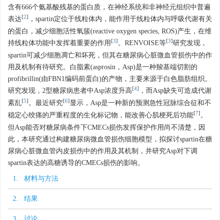
含有666个氨基酸残基的蛋白质，在神经系统和非神经元组织中普遍
[
2
]
表达
，spartin定位于线粒体内，能作用于线粒体内与呼吸代谢有关
的蛋白，减少细胞活性氧簇(reactive oxygen species, ROS)产生，在维
[
3
]
[
3
]
持线粒体功能中发挥着重要的作用
。RENVOISE等
研究发现，
spartin可减少细胞凋亡和坏死，但其在糖尿病心脏微血管损伤中的作
用及机制有待研究。白脂素(asprosin，Asp)是一种羧基端切割的
profibrillin(由FBN1编码前蛋白)的产物，主要来源于白色脂肪组织。
[
4
]
研究发现，2型糖尿病患者中Asp浓度升高
，而Asp缺失可造成代谢
[
5
]
[
6
]
紊乱
。最近研究
显示，Asp是一种新的预测急性冠脉综合征和不
[
7
]
稳定心绞痛的严重程度的生化标记物，能改善心肌梗死后功能
。
但Asp能否对糖尿病条件下CMECs损伤发挥保护作用尚不清楚，因
此，本研究通过构建糖尿病微血管损伤细胞模型，拟探讨spartin在糖
尿病心脏微血管内皮损伤中的作用及其机制，并研究Asp对下调
spartin表达的高糖诱导的CMECs损伤的影响。
1. 材料与方法
2. 结果
3. 讨论