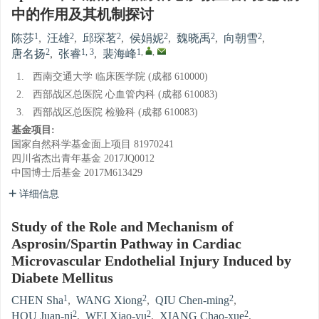
中的作用及其机制探讨
1
2
2
2
2
2
陈莎
,
汪雄
,
邱琛茗
,
侯娟妮
,
魏晓禹
,
向朝雪
,
2
1, 3
1
,
,
唐名扬
,
张睿
,
裴海峰
1.
西南交通大学 临床医学院 (成都 610000)
2.
西部战区总医院 心血管内科 (成都 610083)
3.
西部战区总医院 检验科 (成都 610083)
基金项目:
国家自然科学基金面上项目
81970241
四川省杰出青年基金
2017JQ0012
中国博士后基金
2017M613429
详细信息
Study of the Role and Mechanism of
Asprosin/Spartin Pathway in Cardiac
Microvascular Endothelial Injury Induced by
Diabete Mellitus
1
2
2
CHEN Sha
,
WANG Xiong
,
QIU Chen-ming
,
2
2
2
HOU Juan-ni
,
WEI Xiao-yu
,
XIANG Chao-xue
,