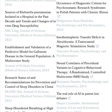
University (Medical Science Edition)
,
Occurrence of Diagnostic Criteria for
2019
Psychosomatic Research Syndromes
Sources of Klebsiella pneumoniae
in Polish Patients with Chronic Illness
Isolated in a Hospital in the Past
Małgorzata Anna Basińska
,
Decade and Trends and Changes of in
Psychotherapy and Psychosomatics
,
vitro Drug Susceptibility
2016
SHU Ling
,
Journal of Sichuan
University (Medical Science Edition)
,
Interhemispheric Transfer Deficit in
2022
Alexithymia: A Transcranial
Magnetic Stimulation Study
Establishment and Validation of a
Vincenzo Romei
,
Psychotherapy and
Predictive Model for Gallstone
Psychosomatics
Disease in the General Population: A
Multicenter Study
Neural Correlates of Procedural
Journal of Sichuan University
Variants in Cognitive-Behavioral
(Medical Science Edition)
,
2024
Therapy: A Randomized, Controlled
Multicenter fMRI Study
Research Status of and
Benjamin Straube
,
Psychotherapy and
Recommendations for Prevention and
Psychosomatics
,
2014
Control of Sleep Disorders in China
HUANG Xin
,
Journal of Sichuan
The real role of AI in patent law
University (Medical Science Edition)
,
debates
2023
Duque Lizarralde
,
International
Journal of Law and Information
Sleep-Disordered Breathing at High