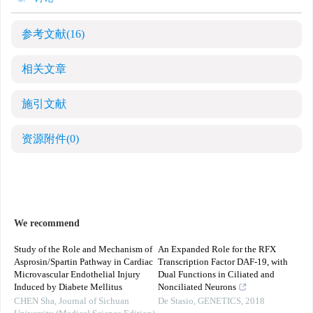
参考文献
(16)
相关文章
施引文献
资源附件
(0)
We recommend
Study of the Role and Mechanism of
An Expanded Role for the RFX
Asprosin/Spartin Pathway in Cardiac
Transcription Factor DAF-19, with
Microvascular Endothelial Injury
Dual Functions in Ciliated and
Induced by Diabete Mellitus
Nonciliated Neurons
CHEN Sha
,
Journal of Sichuan
De Stasio
,
GENETICS
,
2018