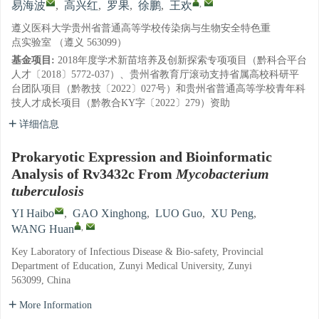
,
易海波
,
高兴红
,
罗果
,
徐鹏
,
王欢
遵义医科大学贵州省普通高等学校传染病与生物安全特色重
点实验室 （遵义 563099）
基金项目:
2018年度学术新苗培养及创新探索专项项目（黔科合平台
人才〔2018〕5772-037）、贵州省教育厅滚动支持省属高校科研平
台团队项目（黔教技〔2022〕027号）和贵州省普通高等学校青年科
技人才成长项目（黔教合KY字〔2022〕279）资助
详细信息
Prokaryotic Expression and Bioinformatic
Analysis of Rv3432c From
Mycobacterium
tuberculosis
YI Haibo
,
GAO Xinghong
,
LUO Guo
,
XU Peng
,
,
WANG Huan
Key Laboratory of Infectious Disease & Bio-safety, Provincial
Department of Education, Zunyi Medical University, Zunyi
563099, China
More Information