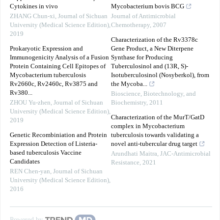
Cytokines in vivo
Mycobacterium bovis BCG
ZHANG Chun-xi
,
Journal of Sichuan
Journal of Antimicrobial
University (Medical Science Edition)
,
Chemotherapy
,
2007
2019
Characterization of the Rv3378c
Prokaryotic Expression and
Gene Product, a New Diterpene
Immunogenicity Analysis of a Fusion
Synthase for Producing
Protein Containing Cell Epitopes of
Tuberculosinol and (13R, S)-
Mycobacterium tuberculosis
Isotuberculosinol (Nosyberkol), from
Rv2660c, Rv2460c, Rv3875 and
the Mycoba...
Rv380...
Bioscience, Biotechnology, and
ZHOU Yu-zhen
,
Journal of Sichuan
Biochemistry
,
2011
University (Medical Science Edition)
,
Characterization of the MurT/GatD
2019
complex in Mycobacterium
Genetic Recombiniation and Protein
tuberculosis towards validating a
Expression Detection of Listeria-
novel anti-tubercular drug target
based tuberculosis Vaccine
Arundhati Maitra
,
JAC-Antimicrobial
Candidates
Resistance
,
2021
REN Chen-yan
,
Journal of Sichuan
University (Medical Science Edition)
,
2016