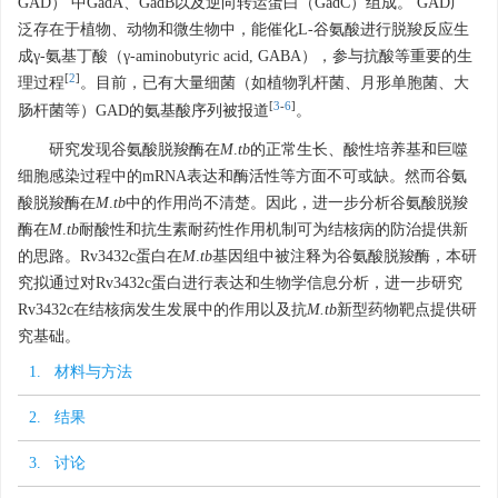
GAD） 中GadA、GadB以及逆向转运蛋白（GadC）组成。 GAD广
泛存在于植物、动物和微生物中，能催化L-谷氨酸进行脱羧反应生
成γ-氨基丁酸（γ-aminobutyric acid, GABA），参与抗酸等重要的生
[
2
]
理过程
。目前，已有大量细菌（如植物乳杆菌、月形单胞菌、大
[
3
-
6
]
肠杆菌等）GAD的氨基酸序列被报道
。
研究发现谷氨酸脱羧酶在
M
.
tb
的正常生长、酸性培养基和巨噬
细胞感染过程中的mRNA表达和酶活性等方面不可或缺。然而谷氨
酸脱羧酶在
M
.
tb
中的作用尚不清楚。因此，进一步分析谷氨酸脱羧
酶在
M
.
tb
耐酸性和抗生素耐药性作用机制可为结核病的防治提供新
的思路。Rv3432c蛋白在
M
.
tb
基因组中被注释为谷氨酸脱羧酶，本研
究拟通过对Rv3432c蛋白进行表达和生物学信息分析，进一步研究
Rv3432c在结核病发生发展中的作用以及抗
M.tb
新型药物靶点提供研
究基础。
1. 材料与方法
2. 结果
3. 讨论