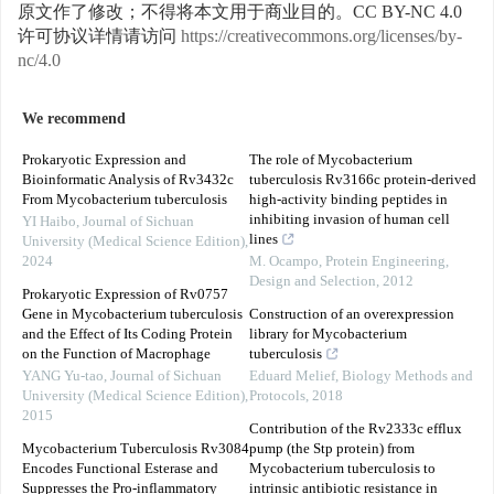
原文作了修改；不得将本文用于商业目的。CC BY-NC 4.0
许可协议详情请访问
https://creativecommons.org/licenses/by-
nc/4.0
We recommend
Prokaryotic Expression and
The role of Mycobacterium
Bioinformatic Analysis of Rv3432c
tuberculosis Rv3166c protein-derived
From Mycobacterium tuberculosis
high-activity binding peptides in
inhibiting invasion of human cell
YI Haibo
,
Journal of Sichuan
lines
University (Medical Science Edition)
,
2024
M. Ocampo
,
Protein Engineering,
Design and Selection
,
2012
Prokaryotic Expression of Rv0757
Gene in Mycobacterium tuberculosis
Construction of an overexpression
and the Effect of Its Coding Protein
library for Mycobacterium
on the Function of Macrophage
tuberculosis
YANG Yu-tao
,
Journal of Sichuan
Eduard Melief
,
Biology Methods and
University (Medical Science Edition)
,
Protocols
,
2018
2015
Contribution of the Rv2333c efflux
Mycobacterium Tuberculosis Rv3084
pump (the Stp protein) from
Encodes Functional Esterase and
Mycobacterium tuberculosis to
Suppresses the Pro-inflammatory
intrinsic antibiotic resistance in