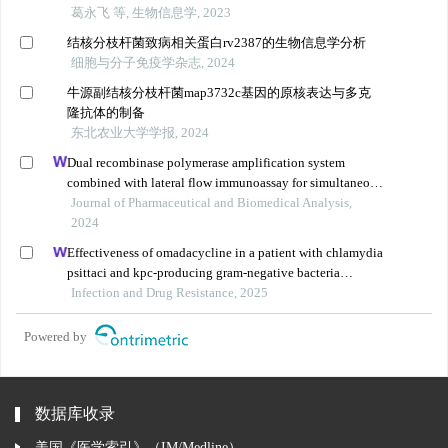
葛永飞 等, 生物信息学, 2023
结核分枝杆菌致病相关蛋白rv2387的生物信息学分析
细胞与分子免疫学杂志, 2024
牛源副结核分枝杆菌map3732c基因的原核表达与多克
隆抗体的制备
东北农业大学学报, 2024
Dual recombinase polymerase amplification system
combined with lateral flow immunoassay for simultaneous
detection of staphylococcus aureus and vibrio
Journal of Pharmaceutical and Biomedical Analysis,
parahaemolyticus
2024
Effectiveness of omadacycline in a patient with chlamydia
psittaci and kpc-producing gram-negative bacteria
infection
Infection and Drug Resistance, 2025
Powered by
数据库收录
美国《医学索引》（IM/Medline）