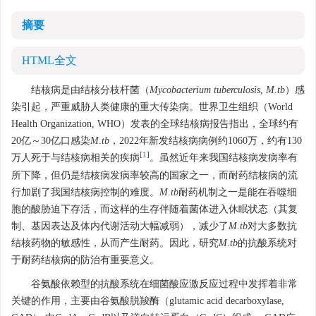
摘要
HTML全文
结核病是由结核分枝杆菌（
Mycobacterium tuberculosis
,
M
.
tb
）感
染引起，严重威胁人类健康的重大传染病。世界卫生组织（World
Health Organization, WHO）发表的全球结核病报告指出，全球约有
20亿～30亿口感染
M
.
tb
，2022年新发结核病病例约
1060
万，约有130
[
1
]
万人死于与结核病相关的疾病
。虽然近年来我国结核病发病率有
所下降，但仍是结核病发病率较高的国家之一，而耐药结核病的流
行加剧了我国结核病控制的难度。
M
.
tb
耐药机制之一是能在吞噬细
胞的酸胁迫下存活，而这样的生存伴随着菌体进入休眠状态（其复
制、基因表达及体内代谢活动大幅减弱），减少了
M
.
tb
对大多数抗
结核药物的敏感性，从而产生耐药。因此，研究
M
.
tb
的抗酸系统对
于耐药结核病的防治有重要意义。
谷氨酸依赖型的抗酸系统在细菌酸应激反应过程中发挥着非常
关键的作用，主要由谷氨酸脱羧酶（glutamic acid decarboxylase,