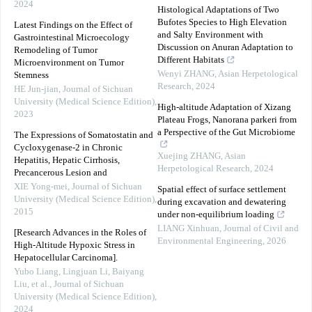
2024
Histological Adaptations of Two
Bufotes Species to High Elevation
Latest Findings on the Effect of
and Salty Environment with
Gastrointestinal Microecology
Discussion on Anuran Adaptation to
Remodeling of Tumor
Different Habitats
Microenvironment on Tumor
Wenyi ZHANG
,
Asian Herpetological
Stemness
Research
,
2024
HE Jun-jian
,
Journal of Sichuan
University (Medical Science Edition)
,
High-altitude Adaptation of Xizang
2023
Plateau Frogs, Nanorana parkeri from
a Perspective of the Gut Microbiome
The Expressions of Somatostatin and
Cycloxygenase-2 in Chronic
Xuejing ZHANG
,
Asian
Hepatitis, Hepatic Cirrhosis,
Herpetological Research
,
2024
Precancerous Lesion and
XIE Yong-mei
,
Journal of Sichuan
Spatial effect of surface settlement
University (Medical Science Edition)
,
during excavation and dewatering
2015
under non-equilibrium loading
LIANG Xinhuan
,
Journal of Civil and
[Research Advances in the Roles of
Environmental Engineering
,
2026
High-Altitude Hypoxic Stress in
Hepatocellular Carcinoma].
Yubo Liang, Lingjuan Li, Baiyang
Liu, et al.
,
Journal of Sichuan
University (Medical Science Edition)
,
2024