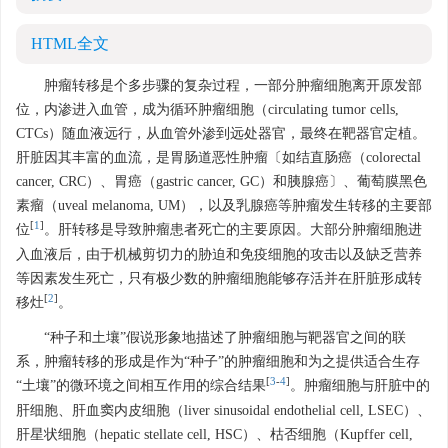
HTML全文
肿瘤转移是个多步骤的复杂过程，一部分肿瘤细胞离开原发部
位，内渗进入血管，成为循环肿瘤细胞（circulating tumor cells,
CTCs）随血液远行，从血管外渗到远处器官，最终在靶器官定植。
肝脏因其丰富的血流，是胃肠道恶性肿瘤〔如结直肠癌（colorectal
cancer, CRC）、胃癌（gastric cancer, GC）和胰腺癌〕、葡萄膜黑色
素瘤（uveal melanoma, UM），以及乳腺癌等肿瘤发生转移的主要部
[
1
]
位
。肝转移是导致肿瘤患者死亡的主要原因。大部分肿瘤细胞进
入血液后，由于机械剪切力的胁迫和免疫细胞的攻击以及缺乏营养
等因素发生死亡，只有极少数的肿瘤细胞能够存活并在肝脏形成转
[
2
]
移灶
。
“种子和土壤”假说形象地描述了肿瘤细胞与靶器官之间的联
系，肿瘤转移的形成是作为“种子”的肿瘤细胞和为之提供适合生存
[
3
-
4
]
“土壤”的微环境之间相互作用的综合结果
。肿瘤细胞与肝脏中的
肝细胞、肝血窦内皮细胞（liver sinusoidal endothelial cell, LSEC）、
肝星状细胞（hepatic stellate cell, HSC）、枯否细胞（Kupffer cell,