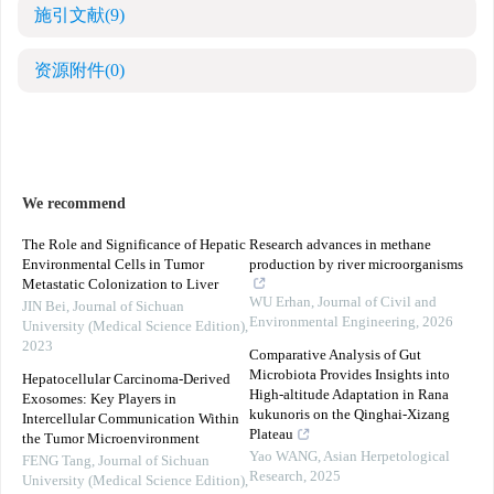
施引文献
(9)
资源附件
(0)
We recommend
The Role and Significance of Hepatic
Research advances in methane
Environmental Cells in Tumor
production by river microorganisms
Metastatic Colonization to Liver
WU Erhan
,
Journal of Civil and
JIN Bei
,
Journal of Sichuan
Environmental Engineering
,
2026
University (Medical Science Edition)
,
2023
Comparative Analysis of Gut
Microbiota Provides Insights into
Hepatocellular Carcinoma-Derived
High-altitude Adaptation in Rana
Exosomes: Key Players in
kukunoris on the Qinghai-Xizang
Intercellular Communication Within
Plateau
the Tumor Microenvironment
Yao WANG
,
Asian Herpetological
FENG Tang
,
Journal of Sichuan
Research
,
2025
University (Medical Science Edition)
,