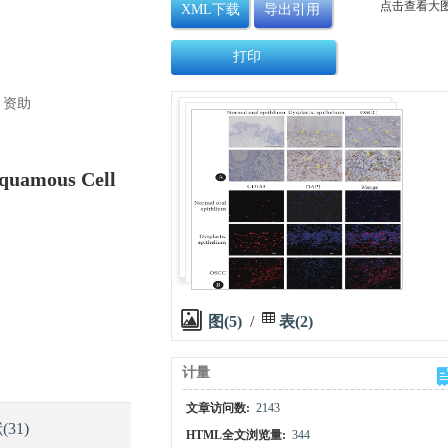
点击查看大
XML下载
导出引用
打印
）资助
Squamous Cell
图(5)
/
表(2)
计量
文章访问数:
2143
献
(31)
HTML全文浏览量:
344