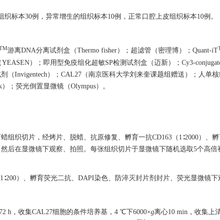
的组织标本30例，异常增生的组织标本10例，正常口腔上皮组织标本10例。
TM
游离DNA分离试剂盒（Thermo fisher）；超滤管（密理博）；Quant-iT
ster Mix（YEASEN）；即用型免疫组化超敏SP检测试剂盒（迈新）；Cy3-conjugated Af
CCK-8试剂（Invigentech）；CAL27（南京医科大学刘来奎课题组赠送）；人
）；荧光倒置显微镜（Olympus）。
蜡组织切片，经烤片、脱蜡、抗原修复、孵育一抗CD163（1∶2000）、
后在显微镜下观察、拍照。每张组织切片于显微镜下随机选取5个高倍视野，
1∶200）、孵育荧光二抗、DAPI染色、防淬灭封片剂封片、荧光显微镜
 h，收集CAL27细胞的条件培养基，4 ℃下6000×
g
离心10 min，收集上清