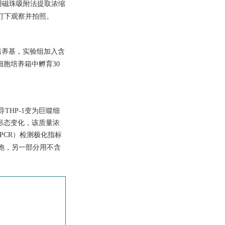
用磁珠吸附法提取浓缩
外灯下观察并拍照。
0培养基，实验组加入含
，在细胞培养箱中孵育30
THP-1变为巨噬细
细胞形态变化，该质量浓
qPCR）检测极化指标
胞，另一部分用不含