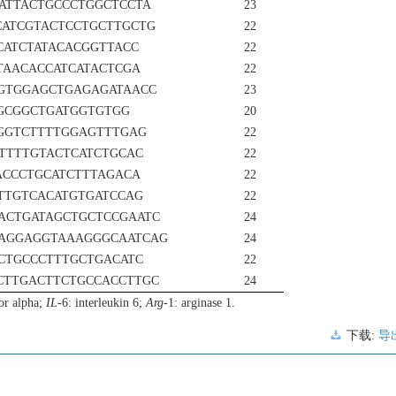
GATTACTGCCCTGGCTCCTA
23
CATCGTACTCCTGCTTGCTG
22
TCATCTATACACGGTTACC
22
ATAACACCATCATACTCGA
22
CGTGGAGCTGAGAGATAACC
23
TGCGGCTGATGGTGTGG
20
TGGTCTTTTGGAGTTTGAG
22
CTTTTGTACTCATCTGCAC
22
AACCCTGCATCTTTAGACA
22
GTTGTCACATGTGATCCAG
22
CACTGATAGCTGCTCCGAATC
24
GAGGAGGTAAAGGGCAATCAG
24
CCTGCCCTTTGCTGACATC
22
TCTTGACTTCTGCCACCTTGC
24
tor alpha;
IL
-6: interleukin 6;
Arg
-1: arginase 1.
下载:
导