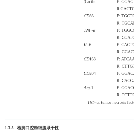
β-actin
F: GGA
R GACT
CD
86
F: TGC
R: TGC
TNF
-
α
F: TGG
R: CGA
IL
-6
F: CAC
R: GGA
CD
163
F: ATC
R: CTT
CD
204
F: GGA
R: CAC
Arg
-1
F: GGA
R: TCT
TNF-α
: tumor necrosis fac
1.3.5 检测口腔癌细胞系干性