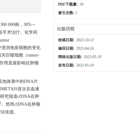
PDF下载量:
59
被引次数:
1
0 000例，30%～
出版历程
包括手术治疗、化学药
mor
收稿日期:
2022-10-12
境中浸润免疫细胞的变化
修回日期:
2023-04-24
关巨噬细胞（tumor-
网络出版日期:
2023-05-19
的不同作用直接影响抗肿瘤
发布日期:
2023-05-19
及其他体液中的DNA片
METAIS首次在血液
研究报道cfDNA在肿
]
。然而cfDNA在肿瘤
理论依据。