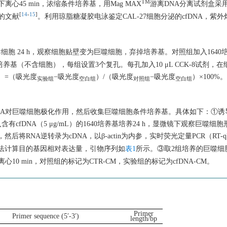
TM
下离心45 min，浓缩条件培养基，用Mag MAX
游离DNA分离试剂盒采
[
14
-
15
]
等的文献
。利用琼脂糖凝胶电泳鉴定CAL-27细胞分泌的cfDNA，紫
）诱导细胞 24 h，观察细胞贴壁变为巨噬细胞，弃掉培养基。对照组加入164
入1640培养基（不含细胞），每组设置3个复孔。每孔加入10 μL CCK-8试剂
）=（吸光度
−吸光度
）/（吸光度
−吸光度
）×100%。
实验组
空白组
对照组
空白组
DNA对巨噬细胞极化作用，然后收集巨噬细胞条件培养基。具体如下：①诱导
有cfDNA（5 μg/mL）的1640培养基培养24 h，显微镜下观察巨噬
然后将RNA逆转录为cDNA，以β-actin为内参，实时荧光定量PCR（RT-
法计算目的基因相对表达量，引物序列如
表1
所示。③取2组培养的巨噬细
离心10 min，对照组的标记为CTR-CM，实验组的标记为cfDNA-CM。
Primer
Primer sequence (5′-3′)
length/bp