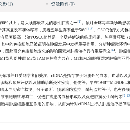
文献
(1)
资源附件
(0)
[
1
]
CC）占口腔癌的90%以上，是头颈部最常见的恶性肿瘤之一
。预计全球每年新诊断患者30
[
4
-
5
]
于其高复发率和转移率，患者五年生存率低于50%
。OSCC治疗方式
显著提高，治疗OSCC仍然是一个亟待解决的临床问题。肿瘤微环境（tu
和免疫细胞群，其中的免疫细胞已被证明在肿瘤发展中发挥重要作用。分析肿瘤微环
[
6
]
中，因此研究免疫细胞变化的影响因素对肿瘤治疗具有重要意义
。肿瘤相
疫细胞，抗肿瘤M1型和促肿瘤 M2型TAM在肿瘤内共存，M1和M2细胞亚群对肿瘤
精准医学的研究领域并且受到学者们关注。cfDNA是指存在于细胞外的血浆、血清以
断和预后评估以及辅助诊断炎性疾病、创伤等。早在1948年MENDEL和
[
8
]
用于临床早期癌症检测、分子诊断、预后追踪监控、耐药监控等
。也有多项
[
9
-
13
调节细胞增殖与凋亡、促进肿瘤患者血栓形成以及促进肿瘤发生耐药等
细胞与肿瘤细胞相互作用的影响，从而为针对cfDNA进行抗肿瘤治疗提供