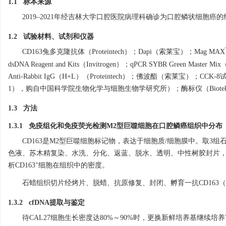
1.1 标本来源
2019–2021年经吉林大学口腔医院病理科确诊为口腔鳞状细胞癌
1.2 试验材料、试剂和仪器
CD163兔多克隆抗体（Proteintech）；Dapi（索莱宝）；Mag MAX
dsDNA Reagent and Kits（Invitrogen）；qPCR SYBR Green Ma
Anti-Rabbit IgG（H+L）（Proteintech）；佛波酯（索莱宝）；
1），购自中国科学院生物化学与细胞生物学研究所）；酶标仪（Biotek
1.3 方法
1.3.1 免疫组化和免疫荧光检测M2型巨噬细胞在口腔鳞癌组织中分布
CD163是M2型巨噬细胞标记物，表达于细胞质/细胞膜中。取3组石
色液、苏木精复染、水洗、分化、返蓝、脱水、透明、中性树胶封片，然
+
析CD163
细胞在组织中的密度。
石蜡组织切片经烤片、脱蜡、抗原修复、封闭、孵育一抗CD163（
1.3.2 cfDNA提取与鉴定
待CAL27细胞生长密度达80%～90%时，更换新鲜培养基继续培养72