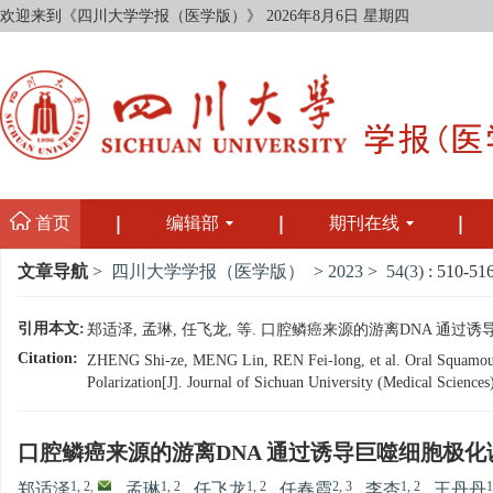
欢迎来到《四川大学学报（医学版）》
2026年8月6日 星期四
首页
编辑部
期刊在线
文章导航
>
四川大学学报（医学版）
>
2023
>
54(3)
: 510-516
引用本文:
郑适泽, 孟琳, 任飞龙, 等. 口腔鳞癌来源的游离DNA 通过诱导巨
Citation:
ZHENG Shi-ze, MENG Lin, REN Fei-long, et al. Oral Squamous
Polarization[J]. Journal of Sichuan University (Medical Science
口腔鳞癌来源的游离DNA 通过诱导巨噬细胞极
1, 2
,
1, 2
1, 2
2, 3
1, 2
1
郑适泽
,
孟琳
,
任飞龙
,
任春霞
,
李杏
,
王丹丹