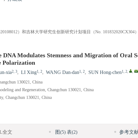
08012）和吉林大学研究生创新研究计划项目（No. 101832020CX304
e DNA Modulates Stemness and Migration of Oral 
 Polarization
2, 3
1, 2
1, 2
1, 2
,
,
n-xia
,
LI Xing
,
WANG Dan-dan
,
SUN Hong-chen
 Changchun 130021, China
modeling and Regeneration, Changchun 130021, China
sity, Changchun 130021, China
ML全文
图
(5)
表
(2)
参考文