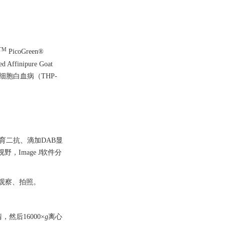
TM
PicoGreen®
finipure Goat
单核细胞白血病（THP-
孵育二抗、滴加DAB显
Image J软件分
下观察、拍照。
，然后16000×
g
离心