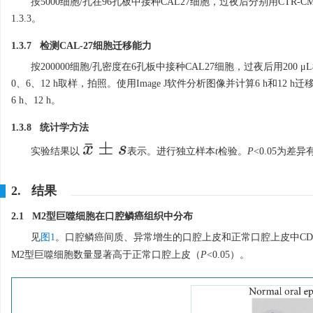
按5000细胞/孔在96孔板中接种CAL27细胞，过夜后分别用CTR-C
1.3.3。
1.3.7 检测CAL-27细胞迁移能力
按200000细胞/孔密度在6孔板中接种CAL27细胞，过夜后用200
0、6、12 h取样，拍照。使用Image J软件分析图像并计算6 h和1
6 h、12 h。
1.3.8 统计学方法
x
¯
±
s
实验结果以
表示。进行独立样本
t
检验。
P
<0.05为差
2. 结果
2.1 M2型巨噬细胞在口腔鳞癌组织中分布
见
图1
。口腔鳞癌间质、异常增生的口腔上皮和正常口腔上皮中CD1
M2型巨噬细胞数量显著高于正常口腔上皮（
P
<0.05）。