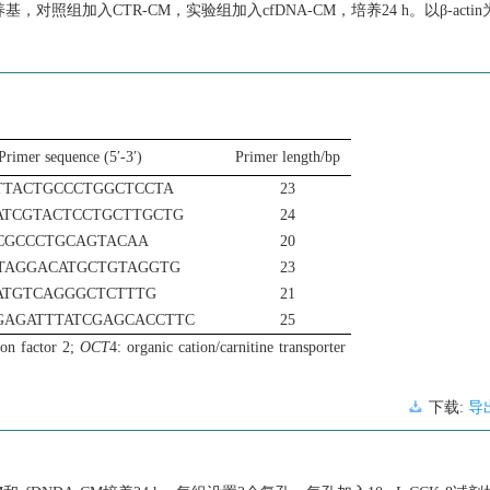
对照组加入CTR-CM，实验组加入cfDNA-CM，培养24 h。以β-actin为
Primer sequence (5′-3′)
Primer length/bp
ATTACTGCCCTGGCTCCTA
23
CATCGTACTCCTGCTTGCTG
24
GCGCCCTGCAGTACAA
20
GTAGGACATGCTGTAGGTG
23
GATGTCAGGGCTCTTTG
21
AGAGATTTATCGAGCACCTTC
25
on factor 2;
OCT
4: organic cation/carnitine transporter
下载:
导