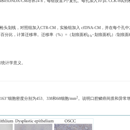
M和cfDNDA-CM培养24 h，每组设置3个复孔。每孔加入10 μL CCK-8
 μL枪头划线，对照组加入CTR-CM，实验组加入 cfDNA-CM，并在每个
2 h迁移百分比，计算迁移率。迁移率（%）=（划痕面积
−划痕面积
）/划痕面
0 h
t
异有统计学意义。
+
2
63
细胞密度分别为453、338和68细胞/mm
。说明口腔鳞癌间质和异常