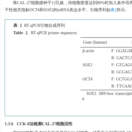
将CAL-27细胞接种于12孔板，待细胞密度达到80%时加入条件培养基，
干性相关指标
OCT
4和
SOX
2的mRNA表达水平。引物序列如
表2
所示。
表 2
RT-qPCR引物合成序列
Table 2.
RT-qPCR primer sequences
Gene (human)
β-actin
F: GGAG
R: GACT
SOX
2
F: GTGA
R: GCGA
OCT
4
F: GCTG
R: TTCA
SOX
2: SRY-box transcripti
4.
1.3.6 CCK-8法检测CAL-27细胞活性