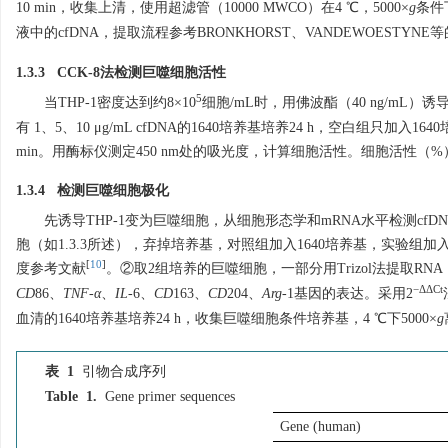
10 min，收集上清，使用超滤管（10000 MWCO）在4 ℃，5000×
g
条件
液中的cfDNA，提取流程参考BRONKHORST、VANDEWOESTYNE
1.3.3 CCK-8法检测巨噬细胞活性
5
当THP-1密度达到约8×10
细胞/mL时，用佛波酯（40 ng/mL
有 1、5、10 μg/mL cfDNA的1640培养基培养24 h，空白组只加
min。用酶标仪测定450 nm处的吸光度，计算细胞活性。细胞活性（%
1.3.4 检测巨噬细胞极化
先诱导THP-1变为巨噬细胞，从细胞形态学和mRNA水平检测cf
胞（如1.3.3所述），弃掉培养基，对照组加入1640培养基，实验组加入含
[
10
]
度参考文献
。②取2组培养的巨噬细胞，一部分用Trizol法提取RNA，
−ΔΔCt
CD
86、
TNF
-
α
、
IL
-6、
CD
163、
CD
204、
Arg
-1基因的表达。采用2
血清的1640培养基培养24 h，收集巨噬细胞条件培养基，4 ℃下5000×
g
表 1
引物合成序列
Table 1.
Gene primer sequences
Gene (human)