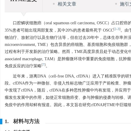
相关文章
施引
口腔鳞状细胞癌（oral squamous cell carcinoma, OS
[
2
-
3
]
35%患者可能出现局部复发，其中20%的患者最终死于 OSCC
。由
物治疗、放射治疗以及生物疗法等，但在过去20年中，总体生存率并没有
microenvironment, TME）包含异质的癌细胞、基质细胞
过程有利于开发新的治疗策略。然而，TME高度异质且处于动态变化
associated macrophage, TAM）是肿瘤微环境中重要的免
[
7
]
免疫反应的治疗策略
。
近年来，游离DNA（cell-free DNA, cfDNA）进入了
段。cfDNA作为一种微创、非侵入性标志物广泛应用于产前检查、肿瘤诊
中发现了cfDNA，随后，cfDNA在多种恶性肿瘤中均有发现，并应
瘤发生发展中的作用，如使正常细胞癌变、参与肿瘤的侵袭与转移、
免疫中的作用却鲜有报道。因此，本文旨在研究cfDNA对TME中巨噬
1. 材料与方法