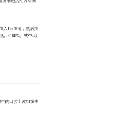
试剂检测细胞活性方法同
孔中加入1%血清，然后按
积
×100%。式中
t
取
0 h
增生的口腔上皮组织中