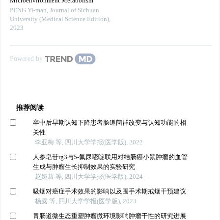
Microenvironment Metabolism
PENG Yi-man
,
Journal of Sichuan
University (Medical Science Edition)
,
2023
Powered by
推荐阅读
卒中后早期认知下降患者肠道菌群改变与认知功能的相
关性
李亚梅 等, 四川大学学报(医学版), 2022
人参皂苷rg3与5-氟尿嘧啶联用对结肠癌小鼠肿瘤的血管
生成与肿瘤生长抑制效果的实验研究
赵娅菽 等, 四川大学学报(医学版), 2024
吸烟对癌症手术效果的影响以及围手术期戒烟干预建议
杨露 等, 四川大学学报(医学版), 2023
胃肠道微生态重塑肿瘤微环境影响肿瘤干性的研究进展