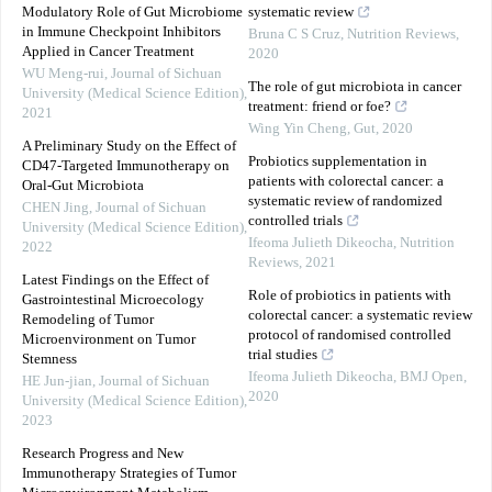
Modulatory Role of Gut Microbiome
systematic review
in Immune Checkpoint Inhibitors
Bruna C S Cruz
,
Nutrition Reviews
,
Applied in Cancer Treatment
2020
WU Meng-rui
,
Journal of Sichuan
The role of gut microbiota in cancer
University (Medical Science Edition)
,
treatment: friend or foe?
2021
Wing Yin Cheng
,
Gut
,
2020
A Preliminary Study on the Effect of
Probiotics supplementation in
CD47-Targeted Immunotherapy on
patients with colorectal cancer: a
Oral-Gut Microbiota
systematic review of randomized
CHEN Jing
,
Journal of Sichuan
controlled trials
University (Medical Science Edition)
,
Ifeoma Julieth Dikeocha
,
Nutrition
2022
Reviews
,
2021
Latest Findings on the Effect of
Role of probiotics in patients with
Gastrointestinal Microecology
colorectal cancer: a systematic review
Remodeling of Tumor
protocol of randomised controlled
Microenvironment on Tumor
trial studies
Stemness
Ifeoma Julieth Dikeocha
,
BMJ Open
,
HE Jun-jian
,
Journal of Sichuan
2020
University (Medical Science Edition)
,
2023
Research Progress and New
Immunotherapy Strategies of Tumor