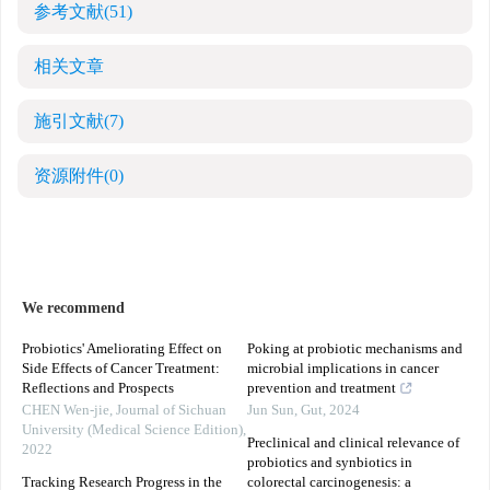
参考文献
(51)
相关文章
施引文献
(7)
资源附件
(0)
We recommend
Probiotics' Ameliorating Effect on
Poking at probiotic mechanisms and
Side Effects of Cancer Treatment:
microbial implications in cancer
Reflections and Prospects
prevention and treatment
CHEN Wen-jie
,
Journal of Sichuan
Jun Sun
,
Gut
,
2024
University (Medical Science Edition)
,
Preclinical and clinical relevance of
2022
probiotics and synbiotics in
Tracking Research Progress in the
colorectal carcinogenesis: a