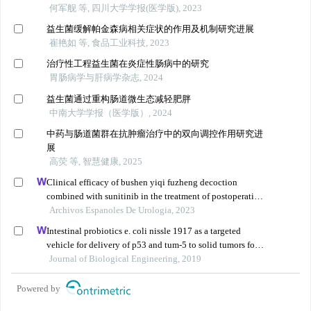
何军舰 等, 四川大学学报(医学版), 2023
益生菌缓解帕金森病相关症状的作用及机制研究进展
崔艳如 等, 食品工业科技, 2023
治疗性工程益生菌在炎症性肠病中的研究
胃肠病学与肝病学杂志, 2024
益生菌通过重构肠道微生态减轻肥胖
中南大学学报（医学版）, 2024
中药与肠道菌群在抗肿瘤治疗中的双向调控作用研究进
展
高荧 等, 智慧健康, 2025
Clinical efficacy of bushen yiqi fuzheng decoction
combined with sunitinib in the treatment of postoperative
patients with renal cell carcinoma and its influence on
Archivos Espanoles De Urologia, 2023
their immune function
Intestinal probiotics e. coli nissle 1917 as a targeted
vehicle for delivery of p53 and tum-5 to solid tumors for
cancer therapy
Journal of Biological Engineering, 2019
Powered by