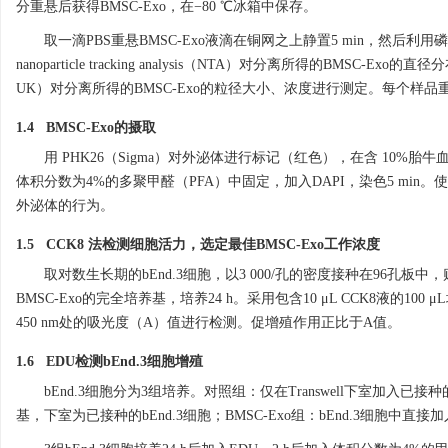
分重悬后获得BMSC-Exo，在−80 ℃冰箱中保存。
取一滴PBS重悬BMSC-Exo液滴在铜网之上静置5 min，然后
nanoparticle tracking analysis（NTA）对分离所得的BMSC-Exo的
UK）对分离所得的BMSC-Exo的粒径大小、浓度进行测定。每个样品
1.4 BMSC-Exo的摄取
用 PHK26（Sigma）对外泌体进行标记（红色），在含 10%胎牛血
体积分数为4%的多聚甲醛（PFA）中固定，加入DAPI，染色5 min。使用配备有
外泌体的行为。
1.5 CCK8 法检测细胞活力，选定最佳BMSC-Exo工作浓度
取对数生长期的bEnd.3细胞，以3 000/孔的密度接种在96孔板中，
BMSC-Exo的完全培养基，培养24 h。采用包含10 μL CCK8液的
450 nm处的吸光度（A）值进行检测。促增殖作用正比于A值。
1.6 EDU检测bEnd.3细胞增殖
bEnd.3细胞分为3组培养。对照组：仅在Transwell下室加入已接种的b
基，下室为已接种的bEnd.3细胞；BMSC-Exo组：bEnd.3细胞中直接加