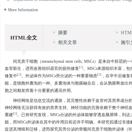
More Information
摘要
HT
HTML全文
相关文章
施引
间充质干细胞（mesenchymal stem cells, MSCs
[
1
]
血管新生，进而改善组织器官的损伤修复
。MSCs来源组织丰富，
[
2
]
[
3
]
修复中
。外泌体作为MSCs旁分泌的一种重要物质
，在卒中后修复
能，是细胞外囊泡的一种。多囊泡体与胞膜融合后，会从胞膜释放出
胞之间都发挥着十分重要的通讯作用。
神经网络是信息交流的通路，其完整性依赖于血管对其营养成分
神经网络无法获得有效的营养支持。神经功能的完善依赖于整个神经
[
5
]
重建
。已有研究发现，MSCs分泌的外泌体能够穿透血脑屏障，到
能，而MSCs外泌体在其中的作用目前还并不明确。本研究拟通过非接
促进其增殖和迁移，进而探究其旁分泌的骨髓间充质干细胞外泌体（BM