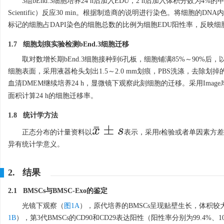
3组bEnd.3细胞培养24 h后加入EDU，2 h后加入体积分数为4%的甲醛溶液
Scientific）反应30 min。根据制造商的说明进行染色。将细胞的DNA
标记的细胞占DAPI染色的细胞总数的比例为细胞EDU阳性率，反映
1.7 细胞划痕实验检测bEnd.3细胞迁移
取对数增长期bEnd.3细胞接种到6孔板，细胞铺满85%～90%后
细胞表面，采用液器枪头划出1.5～2.0 mm划痕，PBS洗涤，去除划掉的
血清DMEM继续培养24 h，显微镜下观察此刻细胞的迁移。采用Imag
面积计算24 h的细胞迁移率。
1.8 统计学方法
x
¯
±
s
正态分布的计量资料以
表示，采用
t
检验或者单因素方差
异有统计学意义。
2. 结果
2.1 BMSCs与BMSC-Exo的鉴定
光镜下观察（
图1A
），原代培养的BMSCs呈现贴壁生长，体积
1B
），第3代BMSCs的CD90和CD29表达阳性（阳性率分别为99.4%、