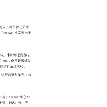
剂盒购自上海市碧云天生
nswell小室购自美
冲洗。制成细胞悬液以
2 min，倒置显微镜发
细胞进行后续实验。
 d，进行茜素红染色；将
清；3 000×
g
离心20
去上清；PBS冲洗，充