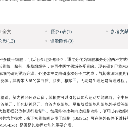
ML全文
图
(3)
表
(1)
参考文
文献
(13)
资源附件
(0)
）是来自中胚层的一种多能干细胞，可以迁移到损伤部位，通过分化为细胞和旁分泌两种
包括骨髓、脐带、脂肪组织等，在再生医学领域备受青睐。现有研究已将MS
领域的研究逐渐升温。外泌体主要由磷脂双分子层构成，与其来源细胞具
[
4
]
外泌体，其携带大量的蛋白质、脂类、核酸
。无论是生理还是病理过程
的输送。脑内神经环路众多，其损伤可以引起认知和运动功能障碍。卒中
血管单元，即包括神经元、血管内皮细胞、星形胶质细胞和细胞外基质等
[
6
]
达大脑受损部位并进行修复
。如果能够改善内皮细胞功能，便可以有效维
触共培养技术，来证实骨髓间充质干细胞（BMSCs）可在体外条件下维
SC-Exo）是否是其发挥功能的重要介质。