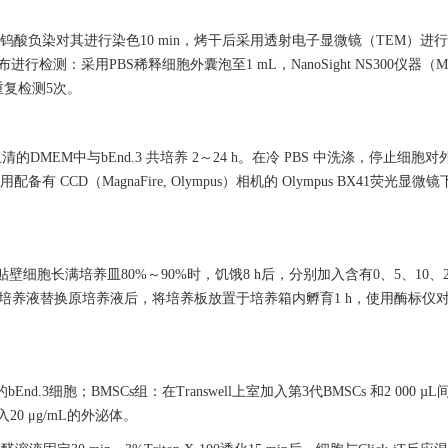
利用磷钨酸负染对其进行染色10 min，烤干后采用透射电子显微镜（TEM）进
直径分布进行检测：采用PBS稀释细胞外囊泡至1 mL，NanoSight NS300仪器（Malvern
重复检测5次。
清的DMEM中与bEnd.3 共培养 2～24 h。在冷 PBS 中洗涤，停止细
 CCD（MagnaFire, Olympus）相机的 Olympus BX41荧光
贴壁细胞长满培养皿80%～90%时，饥饿8 h后，分别加入含有0、5、10、20、
100 μL培养液替换原培养液后，将培养板放置于培养箱内孵育1 h，使用酶标仪对
End.3细胞；BMSCs组：在Transwell上室加入第3代BMSCs 和2 000
入20 μg/mL的外泌体。