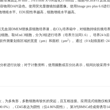
固定30 min，3%Triton X-100透化15 min后，细胞与Click-iT反应混
内容物用DAPI染色。使用荧光显微镜拍摄图像。使用Image pro plus 6.0
细胞增殖水平。EDU阳性率越高，细胞增殖水平越高。
，以无血清DMEM替换原细胞培养液，在CO
培养箱中，对细胞持续饥饿培养8 
2
细胞。取bEnd.3细胞，分为3组进行培养（培养方法同1.6）。培养24 h
2
eJ软件测量划痕区域的宽度（µm）和面积（µm
）。通过（0 h划痕面积−24
分析进行比较；对于计数资料，使用频数或百分比表示，组间比较采用卡
较大，为多角形，多数细胞有较长的突起，且互相连接。应用流式细胞仪检
100.0%），CD45表达为阴性（仅4.86%阳性）。第3代BMSCs经成骨诱导