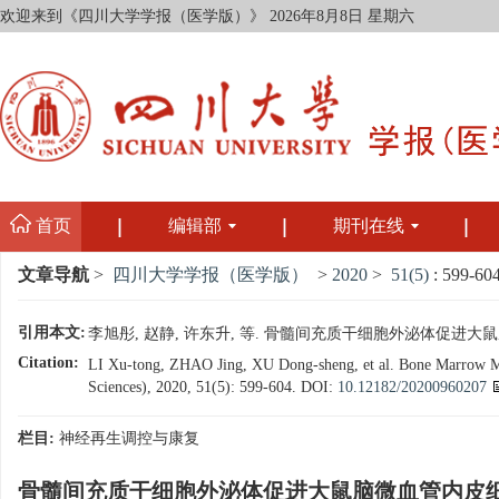
欢迎来到《四川大学学报（医学版）》
2026年8月8日 星期六
首页
编辑部
期刊在线
文章导航
>
四川大学学报（医学版）
>
2020
>
51(5)
: 599-604
引用本文:
李旭彤, 赵静, 许东升, 等. 骨髓间充质干细胞外泌体促进大鼠脑微血
Citation:
LI Xu-tong, ZHAO Jing, XU Dong-sheng, et al. Bone Marrow Mese
Sciences), 2020, 51(5): 599-604.
DOI:
10.12182/20200960207
栏目:
神经再生调控与康复
骨髓间充质干细胞外泌体促进大鼠脑微血管内皮