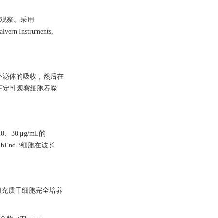
行观察。采用
 Instruments,
胞对外泌体的吸收，然后在
显微镜下定性观察细胞吞噬
30 μg/mL的
bEnd.3细胞在波长
 µL间充质干细胞完全培养