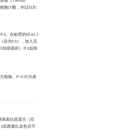
合物（Thermo
进行细胞计数，并以EDU
h。在贴壁的bEnd.3
后（设为0 h），加入无
 h划痕面积）/0 h划痕
方检验。
P
<0.05为差
测表面抗原显示（
图
14 d后茜素红染色后可