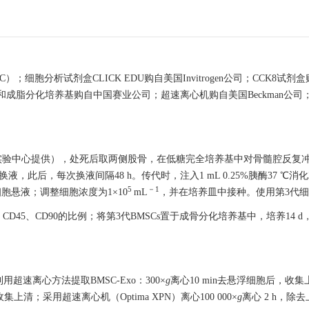
；细胞分析试剂盒CLICK EDU购自美国Invitrogen公司；CCK8试
成脂分化培养基购自中国赛业公司；超速离心机购自美国Beckman公司；Tra
动物实验中心提供），处死后取两侧股骨，在低糖完全培养基中对骨髓腔反复
，此后，每次换液间隔48 h。传代时，注入1 mL 0.25%胰酶37 ℃消化
5
－1
悬液；调整细胞浓度为1×10
mL
，并在培养皿中接种。使用第3代
CD45、CD90的比例；将第3代BMSCs置于成骨分化培养基中，培养14
用超速离心方法提取BMSC-Exo：300×
g
离心10 min去悬浮细胞后，收集上
集上清；采用超速离心机（Optima XPN）离心100 000×
g
离心 2 h，除