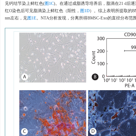
见钙结节染上鲜红色(
图1C
)。在通过成脂诱导培养后，脂滴在21 d
红O染色后可见脂滴染上鲜红色（阳性，
图1D
）。综上表明所提取的BM
nm左右，见
图1E
。NTA分析发现，分离所得BMSC-Exo的直径分布范围为