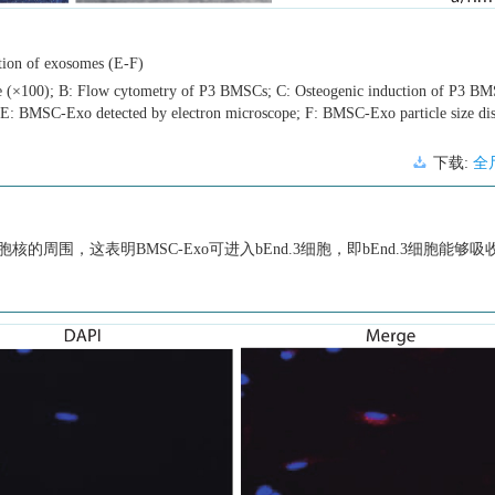
ation of exosomes (E-F)
e (×100); B: Flow cytometry of P3 BMSCs; C: Osteogenic induction of P3 BM
E: BMSC-Exo detected by electron microscope; F: BMSC-Exo particle size dist
下载:
全
核的周围，这表明BMSC-Exo可进入bEnd.3细胞，即bEnd.3细胞能够吸