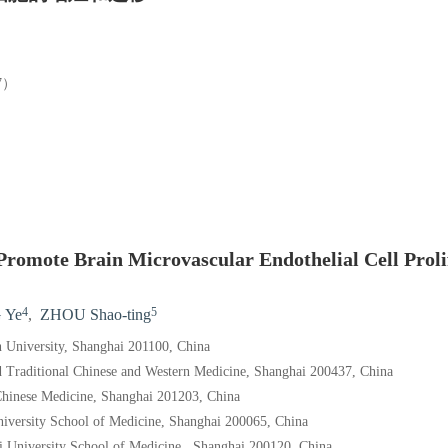
7）
mote Brain Microvascular Endothelial Cell Proli
4
5
 Ye
,
ZHOU Shao-ting
n University, Shanghai 201100, China
ed Traditional Chinese and Western Medicine, Shanghai 200437, China
 Chinese Medicine, Shanghai 201203, China
University School of Medicine, Shanghai 200065, China
ji University School of Medicine , Shanghai 200120, China