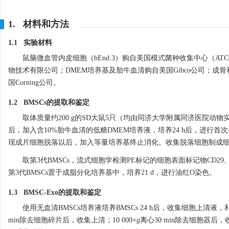
1. 材料和方法
1.1 实验材料
鼠脑微血管内皮细胞（bEnd.3）购自美国模式菌种收集中心（ATCC）
物技术有限公司；DMEM培养基及胎牛血清购自美国Gibco公司；成骨和
国Corning公司。
1.2 BMSCs的提取和鉴定
取体质量约200 g的SD大鼠5只（均由同济大学附属同济医院
后，加入含10%胎牛血清的低糖DMEM培养液，培养24 h后，进行首次换液
现成片细胞脱落以后，加入等量培养基终止消化。收集脱落细胞制成细胞
取第3代BMSCs，流式细胞学检测PE标记的细胞表面标记物CD29、
第3代BMSCs置于成脂分化培养基中，培养21 d，进行油红O染色。
1.3 BMSC-Exo的提取和鉴定
使用无血清BMSCs培养液培养BMSCs 24 h后，收集细胞上清液，利
min除去细胞碎片后，收集上清；10 000×
g
离心30 min除去细胞器后，收