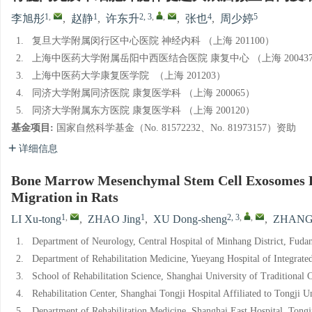
1
,
1
2, 3
,
,
4
5
李旭彤
,
赵静
,
许东升
,
张也
,
周少婷
1.
复旦大学附属闵行区中心医院 神经内科 （上海 201100）
2.
上海中医药大学附属岳阳中西医结合医院 康复中心 （上海 20043
3.
上海中医药大学康复医学院 （上海 201203）
4.
同济大学附属同济医院 康复医学科 （上海 200065）
5.
同济大学附属东方医院 康复医学科 （上海 200120）
基金项目:
国家自然科学基金（No. 81572232、No. 81973157）资助
详细信息
Bone Marrow Mesenchymal Stem Cell Exosomes Pro
Migration in Rats
1
,
1
2, 3
,
,
LI Xu-tong
,
ZHAO Jing
,
XU Dong-sheng
,
ZHANG
1.
Department of Neurology, Central Hospital of Minhang District, Fuda
2.
Department of Rehabilitation Medicine, Yueyang Hospital of Integrat
3.
School of Rehabilitation Science, Shanghai University of Traditional
4.
Rehabilitation Center, Shanghai Tongji Hospital Affiliated to Tongji 
5.
Department of Rehabilitation Medicine, Shanghai East Hospital, Tong