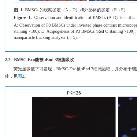
图 1
BMSCs 的观察鉴定（A～D）和外泌体的鉴定（E～F）
Figure 1.
Observation and identification of BMSCs (A-D); identific
A: Observation of P0 BMSCs under inverted phase contrast microscop
staining ×100); D: Adipogenesis of P3 BMSCs (Red O staining ×100); 
nanoparticle tracking analyzer (
n
=5).
2.2 BMSC-Exo能被bEnd.3细胞吸收
荧光显微镜下可发现，BMSC-Exo被bEnd.3细胞摄取，并分布于细胞
体，见
图2
。