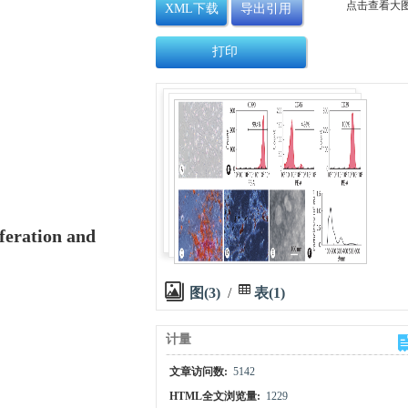
点击查看大
XML下载
导出引用
打印
feration and
图(3)
/
表(1)
计量
文章访问数:
5142
HTML全文浏览量:
1229