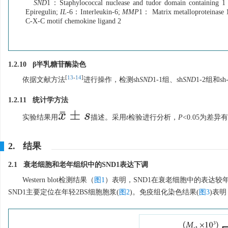
SND
1：Staphylococcal nuclease and tudor domain containing 
Epiregulin;
IL
-6：Interleukin-6;
MMP
1： Matrix metalloproteinase 
C-X-C motif chemokine ligand 2
1.2.10 β半乳糖苷酶染色
[
13
-
14
]
依据文献方法
进行操作，检测sh
SND
1-1组、sh
SND
1-2组和s
1.2.11 统计学方法
x
¯
±
s
实验结果用
描述。采用
t
检验进行分析，
P
<0.05为差
2. 结果
2.1 衰老细胞和老年组织中的SND1表达下调
Western blot检测结果（
图1
）表明，SND1在衰老细胞中的表达较
SND1主要定位在年轻2BS细胞胞浆(
图2
)。免疫组化染色结果(
图3
)表