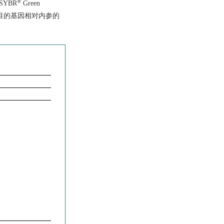
®
SYBR
Green
40次。目的基因相对内参的