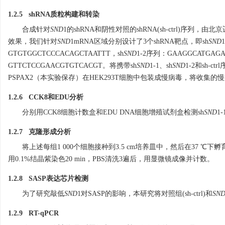
1.2.5 shRNA质粒构建和转染
合成针对
SND
1的shRNA和阴性对照的shRNA(sh-ctrl)序列，
效果，我们针对
SND
1mRNA区域分别设计了3个shRNA靶点，即sh
SND
GTGTGGCTCCCACAGCTAATTT，sh
SND
1-2序列：GAAGGCATGAGA
GTTCTCCGAACGTGTCACGT。将携带sh
SND
1-1、sh
SND
1-2和sh-
PSPAX2（本实验保存）在HEK293T细胞中包装成慢病毒，将收集的慢病毒
1.2.6 CCK8和EDU分析
分别用CCK8细胞计数盒和EDU DNA细胞增殖试剂盒检测sh
SND
1
1.2.7 克隆形成分析
将上述每组1 000个细胞接种到3.5 cm培养皿中，然后在37 ℃
用0.1%结晶紫染色20 min，PBS清洗3遍后，用显微镜成像并计数。
1.2.8 SASP表达芯片检测
为了研究敲低
SND
1
对SASP的影响，本研究将对照组(sh-ctrl)和
SN
1.2.9 RT-qPCR