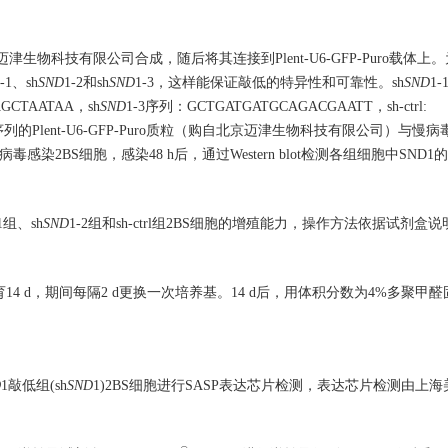
由北京迈津生物科技有限公司合成，随后将其连接到Plent-U6-GFP-Puro载体上
1-1、sh
SND
1-2和sh
SND
1-3，这样能保证敲低的特异性和可靠性。sh
SND
1
GCTAATAA，sh
SND
1-3序列：GCTGATGATGCAGACGAATT，sh-ctrl:
ctrl序列的Plent-U6-GFP-Puro质粒（购自北京迈津生物科技有限公司）与慢
感染2BS细胞，感染48 h后，通过Western blot检测各组细胞中SND
-1组、sh
SND
1-2组和sh-ctrl组2BS细胞的增殖能力，操作方法依据试剂盒
下孵育14 d，期间每隔2 d更换一次培养基。14 d后，用体积分数为4%多聚
D
1敲低组(sh
SND
1)2BS细胞进行SASP表达芯片检测，表达芯片检测由上