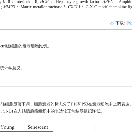
1；
IL
-8：Interleukin-8;
HGF
： Hepatocyte growth factor;
AREG
：Amphire
1;
MMP
3： Matrix metalloproteinase 3;
CXCL
1： C-X-C motif chemokine li
下载:
导
h-ctrl组细胞的衰老细胞比例。
异有统计学意义。
年轻细胞显著下调，细胞衰老的标志分子P16和P53在衰老细胞中上调表
明，SND1在人结肠腺瘤组织中的表达较正常结肠组织降低。