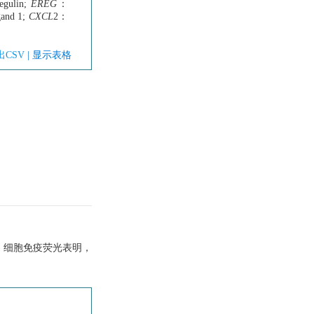
gulin;
EREG
：
gand 1;
CXCL
2：
出CSV
| 显示表格
达。细胞免疫荧光表明，