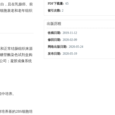
PDF下载量:
65
是一个多功能蛋白，且在乳腺癌、前
在细胞衰老和老年组织
被引次数:
2
出版历程
收稿日期:
2019-11-12
修回日期:
2020-02-09
网络出版日期:
2020-05-24
织和正常结肠组织来源
发布日期:
2020-05-19
半乳糖苷酶染色试剂盒购
ic公司；凝胶成像系统
箱中培养。
鲜培养基的2BS细胞培