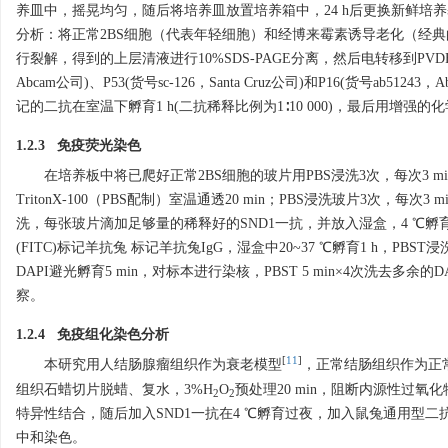
养皿中，摇晃均匀，随后将培养皿放置培养箱中，24 h后更换新鲜培养基，
分析：将正常2BS细胞（代表年轻细胞）和经博来霉素诱导老化（经典的
行裂解，得到的上层清液进行10%SDS-PAGE分离，然后电转移到PVDF膜。5
Abcam公司)、P53(货号sc-126，Santa Cruz公司)和P16(货号ab
记的二抗在室温下孵育1 h(二抗稀释比例为1∶10 000)，最后用增强
1.2.3 免疫荧光染色
在培养板中将已爬好正常2BS细胞的玻片用PBS浸洗3次，每次3 min
TritonX-100（PBS配制）室温通透20 min；PBS浸洗玻片3次，
洗，每张玻片滴加足够量的稀释好的SND1一抗，并放入湿盒，4 ℃孵育
(FITC)标记羊抗兔 标记羊抗兔IgG，湿盒中20~37 ℃孵育1 h，
DAPI避光孵育5 min，对标本进行染核，PBST 5 min×4次
察。
1.2.4 免疫组化染色分析
[
11
]
本研究用人结肠腺瘤组织作为衰老模型
，正常结肠组织作为正常
组织石蜡切片脱蜡、复水，3%H
O
预处理20 min，阻断内源性过氧
2
2
特异性结合，随后加入SND1一抗在4 ℃孵育过夜，加入鼠兔通用型二抗(稀
中和染色。