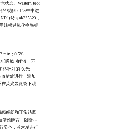
estern blot
解buffer中中进
1(货号ab225620，
3次后，用辣根过氧化物酶标
in；0.5%
；吸水纸吸掉封闭液，不
加稀释好的 荧光
尽量在较暗处进行；滴加
然后在荧光显微镜下观
腺癌组织和正常结肠
羊血清预孵育，阻断非
盒进行显色，苏木精进行