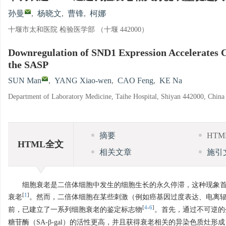
孙曼
,
杨晓文
,
曹锋
,
柯娜
十堰市太和医院 检验医学部 （十堰 442000）
Downregulation of SND1 Expression Accelerates C
the SASP
SUN Man
,
YANG Xiao-wen
,
CAO Feng
,
KE Na
Department of Laboratory Medicine, Taihe Hospital, Shiyan 442000, China
摘要
HT
HTML全文
相关文章
施引
细胞衰老是二倍体细胞中发生的细胞生长的永久停滞，这种现象首先由
[
1
]
衰老
。然而，二倍体细胞在某些刺激（例如癌基因过度表达、电离
[
4
-
6
]
前，已建立了一系列细胞衰老的鉴定标志物
。首先，通过不可逆的
糖苷酶（SA-β-gal）的活性更高，并且获得衰老相关的异染色质灶