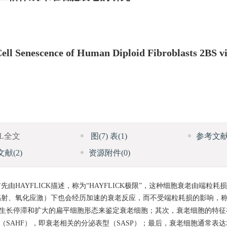
ell Senescence of Human Diploid Fibroblasts 2BS v
ML全文
图
(7)
表
(1)
参考文
文献
(2)
资源附件
(0)
HAYFLICK描述，称为“HAYFLICK极限”，这种细胞衰老由端粒耗
辐射、氧化应激）下也会经历加速的衰老反应，而不受端粒耗损的影响，
生长停滞和扩大的扁平细胞形态来鉴定衰老细胞；其次，衰老细胞的特征在
形成（SAHF），即衰老相关的分泌表型（SASP）；最后，衰老细胞通常表