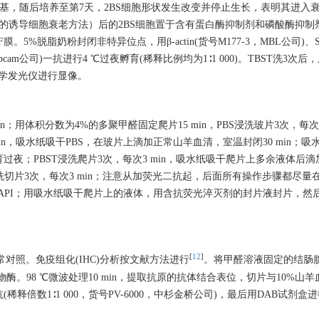
随后培养至第7天，2BS细胞形状发生改变并停止生长，表明其进入衰老状态。W
诱导细胞衰老方法）后的2BS细胞置于含有蛋白酶抑制剂和磷酸酶抑制剂的裂
%脱脂奶粉封闭非特异位点，用β-actin(货号M177-3，MBL公司)、SND
51243，Abcam公司)一抗进行4 ℃过夜孵育(稀释比例均为1∶1 000)。TBST洗
的化学发光仪进行显像。
；用体积分数为4%的多聚甲醛固定爬片15 min，PBS浸洗玻片3次，每次3 m
每次3 min，吸水纸吸干PBS，在玻片上滴加正常山羊血清，室温封闭30 min
过夜；PBST浸洗爬片3次，每次3 min，吸水纸吸干爬片上多余液体后滴
PBST浸洗切片3次，每次3 min；注意从加荧光二抗起，后面所有操作步骤都
洗去多余的DAPI；用吸水纸吸干爬片上的液体，用含抗荧光淬灭剂的封片液封片，
[
12
]
对照。免疫组化(IHC)分析按文献方法进行
。将甲醛溶液固定的结肠
化物酶。98 ℃微波处理10 min，提取抗原的抗体结合表位，切片与10%山
释倍数1∶1 000，货号PV-6000，中杉金桥公司)，最后用DAB试剂