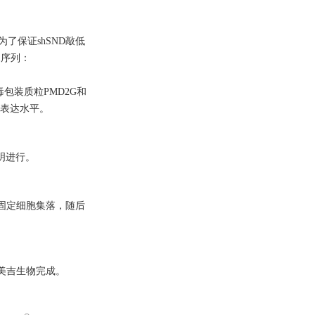
。为了保证shSND敲低
-1序列：
病毒包装质粒PMD2G和
1的表达水平。
说明进行。
甲醛固定细胞集落，随后
海美吉生物完成。