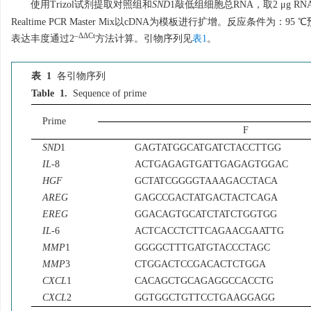
使用Trizol试剂提取对照组和
SND
1敲低组细胞总RNA，取2 μg RNA
Realtime PCR Master Mix以cDNA为模板进行扩增。反应条件为：95
–ΔΔCt
表达丰度通过2
方法计算。引物序列见
表1
。
表 1
各引物序列
Table 1.
Sequence of prime
Prime
F
SND
1
GAGTATGGCATGATCTACCTTGG
IL
-8
ACTGAGAGTGATTGAGAGTGGAC
HGF
GCTATCGGGGTAAAGACCTACA
AREG
GAGCCGACTATGACTACTCAGA
EREG
GGACAGTGCATCTATCTGGTGG
IL
-6
ACTCACCTCTTCAGAACGAATTG
MMP
1
GGGGCTTTGATGTACCCTAGC
MMP
3
CTGGACTCCGACACTCTGGA
CXCL
1
CACAGCTGCAGAGGCCACCTG
CXCL
2
GGTGGCTGTTCCTGAAGGAGG