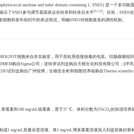
ococcal nuclease and tudor domain containing 1, SND1) 
[
9
-
10
]
揭示了SND1参与调节基因表达在转录和转录后水平
。目前，SND1
老细胞和老年组织中的表达情况，明确SND1对细胞衰老的调控机制。
HEK293T细胞来自本实验室，用于质粒系统慢病毒的包装。结肠腺瘤组
n公司；DMEM购自Sigma公司；逆转录试剂盒购自天根生化科技有限公司；β
剂盒购自广州锐博；生物安全柜和细胞培养箱购自Thermo scientif
青霉素和100 mg/mL链霉素，置于37 ℃、体积分数为5%CO
的加湿培养
2
制成1 mg/mL质量浓度溶液。将1 mg/mL博来霉素溶液加入到提前换好新