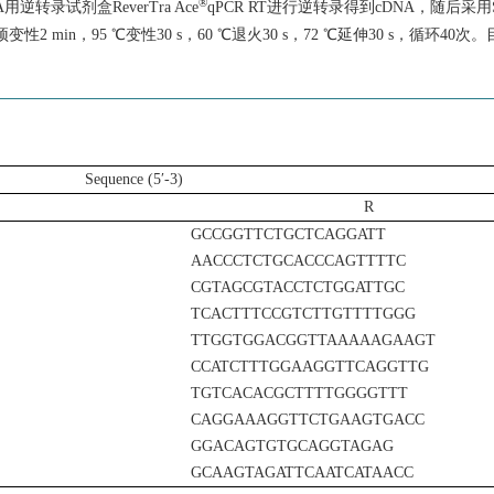
®
用逆转录试剂盒ReverTra Ace
qPCR RT进行逆转录得到cDNA，随后采用
 ℃预变性2 min，95 ℃变性30 s，60 ℃退火30 s，72 ℃延伸30 s，循环
Sequence (5′-3)
R
GCCGGTTCTGCTCAGGATT
AACCCTCTGCACCCAGTTTTC
CGTAGCGTACCTCTGGATTGC
TCACTTTCCGTCTTGTTTTGGG
TTGGTGGACGGTTAAAAAGAAGT
CCATCTTTGGAAGGTTCAGGTTG
TGTCACACGCTTTTGGGGTTT
CAGGAAAGGTTCTGAAGTGACC
GGACAGTGTGCAGGTAGAG
GCAAGTAGATTCAATCATAACC