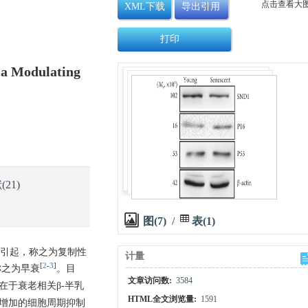
点击查看大
XML下载
导出引用
打印
ia Modulating
献
(21)
图(7)
/
表(1)
损引起，称之为复制性
计量
[
2
-
3
]
称之为早衰
。目
文章访问数:
3584
于衰老相关β-半乳
HTML全文浏览量:
1591
达增加的细胞周期抑制