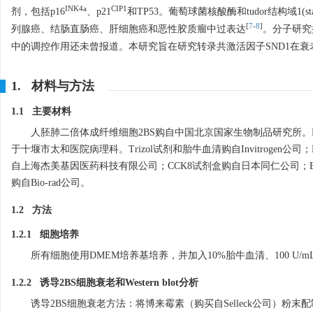
INK4a
CIP1
剂，包括p16
、p21
和TP53。葡萄球菌核酸酶和tudor结构域1(staphyl
[
7
-
8
]
列腺癌、结肠直肠癌、肝细胞癌和恶性胶质瘤中过表达
。分子研究
中的调控作用还未曾报道。本研究旨在研究转录共激活因子SND1在衰
1. 材料与方法
1.1 主要材料
人胚肺二倍体成纤维细胞2BS购自中国北京国家生物制品研究所。
于十堰市太和医院病理科。Trizol试剂和胎牛血清购自Invitroge
自上海杰美基因医药科技有限公司；CCK8试剂盒购自日本同仁公司；EDU试
购自Bio-rad公司。
1.2 方法
1.2.1 细胞培养
所有细胞使用DMEM培养基培养，并加入10%胎牛血清、100 U/mL
1.2.2 诱导2BS细胞衰老和Western blot分析
诱导2BS细胞衰老方法：将博来霉素（购买自Selleck公司）粉末配