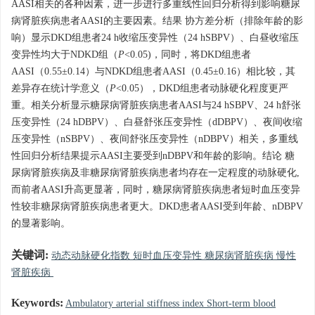
AASI相关的各种因素，进一步进行多重线性回归分析得到影响糖尿
病肾脏疾病患者AASI的主要因素。结果 协方差分析（排除年龄的影
响）显示DKD组患者24 h收缩压变异性（24 hSBPV）、白昼收缩压
变异性均大于NDKD组（
P
<0.05)，同时，将DKD组患者
AASI（0.55±0.14）与NDKD组患者AASI（0.45±0.16）相比较，其
差异存在统计学意义（
P
<0.05），DKD组患者动脉硬化程度更严
重。相关分析显示糖尿病肾脏疾病患者AASI与24 hSBPV、24 h舒张
压变异性（24 hDBPV）、白昼舒张压变异性（dDBPV）、夜间收缩
压变异性（nSBPV）、夜间舒张压变异性（nDBPV）相关，多重线
性回归分析结果提示AASI主要受到nDBPV和年龄的影响。结论 糖
尿病肾脏疾病及非糖尿病肾脏疾病患者均存在一定程度的动脉硬化,
而前者AASI升高更显著，同时，糖尿病肾脏疾病患者短时血压变异
性较非糖尿病肾脏疾病患者更大。DKD患者AASI受到年龄、nDBPV
的显著影响。
关键词:
动态动脉硬化指数 短时血压变异性 糖尿病肾脏疾病 慢性
肾脏疾病
Keywords:
Ambulatory arterial stiffness index Short-term blood