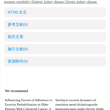
pressure variability Diabetic kidney disease Chronic kidney disease
HTML全文
参考文献
(0)
相关文章
施引文献
(8)
资源附件
(0)
We recommend
Influencing Factors of Adherence to
Interlayer exciton dynamics of
Exercise Prehabilitation in Older
transition metal dichalcogenide
Patients With Colorectal Cancer: A
heterostructures under electric fields