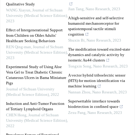
Qualitative Study
Jian Tang
,
Nano Research
,
2023
WANG Xiayun
,
Journal of Sichuan
University (Medical Science Edition)
,
A high-sensitive and self-selective
2023
humanoid mechanoreceptor for
spatiotemporal tactile stimuli
Effect of Intergenerational Support
cognition
from Children on Older Adults'
Shuxin Bi
,
Nano Research
,
2023
Healthcare Seeking Behaviors
REN Qing-man
,
Journal of Sichuan
The modification toward excited-state
University (Medical Science Edition)
,
dynamics and catalytic activity by
2023
isomeric Au44 clusters
Tongxin Song
,
Nano Research
,
2023
Experimental Study of Using Aloe
Vera Gel to Treat Diabetic Chronic
A vector hybrid triboelectric sensor
Cutaneous Ulcers in Bama Miniature
(HTS) for motion identification via
Pigs
machine learning
Journal of Sichuan University
Nannan Zhou
,
Nano Research
,
2023
(Medical Science Edition)
,
2022
Superwettable interface towards
Induction and Anti-Tumor Function
biodetection in confined space
of Tertiary Lymphoid Organs
Zexu Pang
,
Nano Research
,
2023
CHEN Hong
,
Journal of Sichuan
University (Medical Science Edition)
,
2022