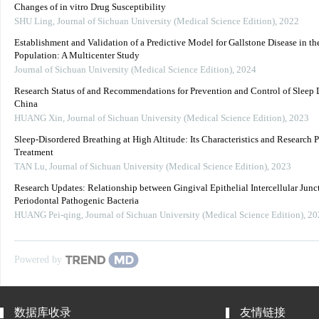
Changes of in vitro Drug Susceptibility
SHU Ling
,
Journal of Sichuan University (Medical Science Edition)
,
2022
Establishment and Validation of a Predictive Model for Gallstone Disease in th
Population: A Multicenter Study
Journal of Sichuan University (Medical Science Edition)
,
2024
Research Status of and Recommendations for Prevention and Control of Sleep D
China
HUANG Xin
,
Journal of Sichuan University (Medical Science Edition)
,
2023
Sleep-Disordered Breathing at High Altitude: Its Characteristics and Research P
Treatment
TAN Lu
,
Journal of Sichuan University (Medical Science Edition)
,
2023
Research Updates: Relationship between Gingival Epithelial Intercellular Junc
Periodontal Pathogenic Bacteria
HUANG Pei-qing
,
Journal of Sichuan University (Medical Science Edition)
,
20
Powered by
数据库收录
友情链接