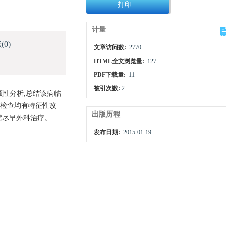
打印
计量
献
(0)
文章访问数:
2770
HTML全文浏览量:
127
PDF下载量:
11
被引次数:
2
顾性分析,总结该病临
T检查均有特征性改
出版历程
需尽早外科治疗。
发布日期:
2015-01-19