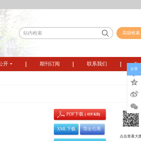
高级检索
公开
期刊订阅
联系我们
Eng
分享
PDF下载
( 419 KB)
XML下载
导出引用
点击查看大