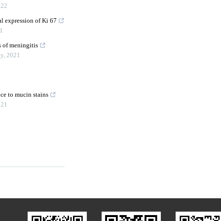
022
l expression of Ki 67
1
s of meningitis
gy
,
2021
ce to mucin stains
021