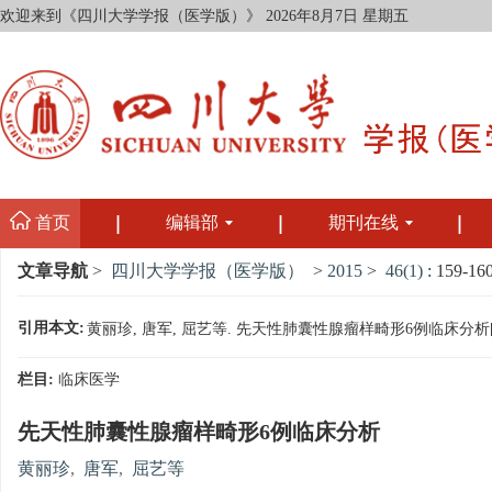
欢迎来到《四川大学学报（医学版）》
2026年8月7日 星期五
首页
编辑部
期刊在线
文章导航
>
四川大学学报（医学版）
>
2015
>
46(1)
: 159-160
引用本文:
黄丽珍, 唐军, 屈艺等. 先天性肺囊性腺瘤样畸形6例临床分析[J]. 四川
栏目:
临床医学
先天性肺囊性腺瘤样畸形6例临床分析
黄丽珍
,
唐军
,
屈艺等