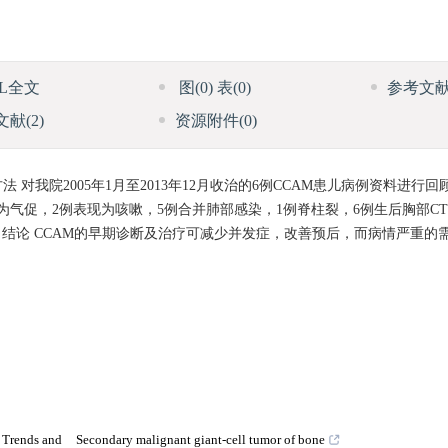
ML全文
图
(0)
表
(0)
参考文
文献
(2)
资源附件
(0)
对我院2005年1月至2013年12月收治的6例CCAM患儿病例资料进行回
现为气促，2例表现为咳嗽，5例合并肺部感染，1例脊柱裂，6例生后胸部C
结论 CCAM的早期诊断及治疗可减少并发症，改善预后，而病情严重的
d Trends and
Secondary malignant giant-cell tumor of bone