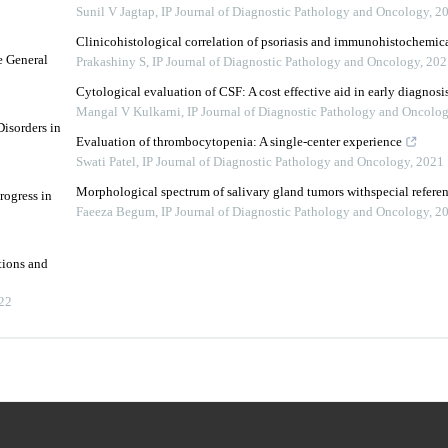
Sunil V Jagtap
,
IP Journal of Diagnostic Pathology and Oncology
,
2
Clinicohistological correlation of psoriasis and immunohistochemica
e General
Prakashiny S
,
IP Journal of Diagnostic Pathology and Oncology
,
202
Cytological evaluation of CSF: A cost effective aid in early diagnosi
Mangal V Kulkarni
,
IP Journal of Diagnostic Pathology and Oncolo
isorders in
Evaluation of thrombocytopenia: A single-center experience
Swati Patel
,
IP Journal of Diagnostic Pathology and Oncology
,
2021
Morphological spectrum of salivary gland tumors withspecial referen
rogress in
Faeeza Begum
,
IP Journal of Diagnostic Pathology and Oncology
,
2
tions and
22